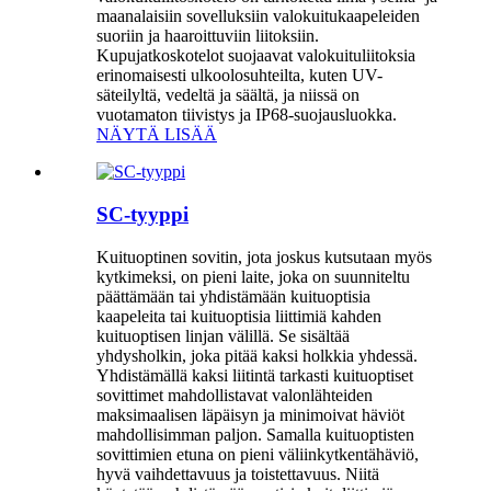
maanalaisiin sovelluksiin valokuitukaapeleiden
suoriin ja haaroittuviin liitoksiin.
Kupujatkoskotelot suojaavat valokuituliitoksia
erinomaisesti ulkoolosuhteilta, kuten UV-
säteilyltä, vedeltä ja säältä, ja niissä on
vuotamaton tiivistys ja IP68-suojausluokka.
NÄYTÄ LISÄÄ
SC-tyyppi
Kuituoptinen sovitin, jota joskus kutsutaan myös
kytkimeksi, on pieni laite, joka on suunniteltu
päättämään tai yhdistämään kuituoptisia
kaapeleita tai kuituoptisia liittimiä kahden
kuituoptisen linjan välillä. Se sisältää
yhdysholkin, joka pitää kaksi holkkia yhdessä.
Yhdistämällä kaksi liitintä tarkasti kuituoptiset
sovittimet mahdollistavat valonlähteiden
maksimaalisen läpäisyn ja minimoivat häviöt
mahdollisimman paljon. Samalla kuituoptisten
sovittimien etuna on pieni väliinkytkentähäviö,
hyvä vaihdettavuus ja toistettavuus. Niitä