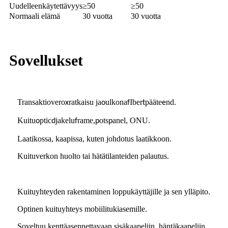
Uudelleenkäytettävyys
≥50
≥50
Normaali elämä
30 vuotta
30 vuotta
Sovellukset
Transaktiovero
ratkaisu ja
ulkona
Iber
pääte
nd
x
o
f
t
e
.
Kuitu
ptic
jakelu
rame,
ots
anel, ONU
o
d
f
p
p
.
Laatikossa, kaapissa, kuten johdotus laatikkoon.
Kuituverkon huolto tai hätätilanteiden palautus.
Kuituyhteyden rakentaminen loppukäyttäjille ja sen ylläpito.
Optinen kuituyhteys mobiilitukiasemille.
Soveltuu kenttäasennettavaan sisäkaapeliin, häntäkaapeliin