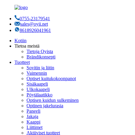
0755-23179541
sales@oyii.net
8618926041961
Kotiin
Tietoa meistä
Tietoja Oyista
Brändikonsepti
Tuotteet
Sovitin ja liitin
Vaimennin
Optiset kuitukokoonpanot
Sisäkaapeli
Ulkokaapeli
Pöytälaatikko
Optisen kuidun sulkeminen
Optinen jakelurasia
Paneeli
Jakaja
Kaappi
Liittimet
Aktiiviset tuotteet