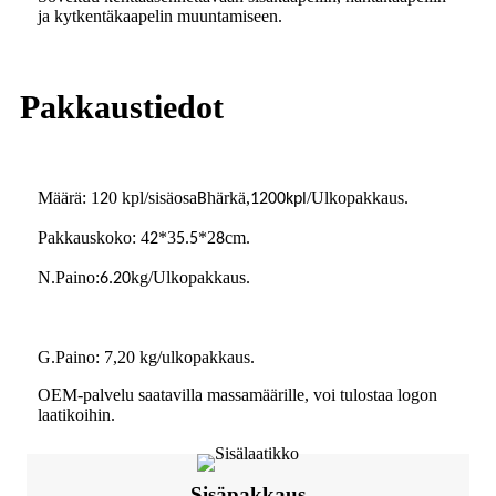
ja kytkentäkaapelin muuntamiseen.
Pakkaustiedot
Määrä: 1
0 kpl/sisäosa
härkä,
/Ulkopakkaus
2
B
1200
kpl
.
Pakkauskoko: 4
*3
*2
cm
2
5.5
8
.
N.Paino:
kg/Ulkopakkaus
6.20
.
G.Paino: 7,20 kg/ulkopakkaus.
OEM-palvelu saatavilla massamäärille, voi tulostaa logon
laatikoihin.
Sisäpakkaus