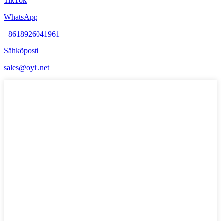
TikTok
WhatsApp
+8618926041961
Sähköposti
sales@oyii.net