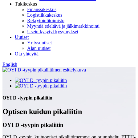
Tukikeskus
Finanssikeskus
Logistiikkakeskus
Rekrytointitoimisto
Myyntiä edeltävä ja jälkimarkkinointi
Usein kysytyt kysymykset
Uutiset
Yritysuutiset
Alan uutiset
Ota yhteyttä
English
OYI D -tyypin pikaliitin
Optisen kuidun pikaliitin
OYI D -tyypin pikaliitin
OYI D -tyypin kuituoptiset pikaliittimemme on suunniteltu FTTH-