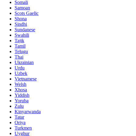
Somali
Samoan
Scots Gaelic
Shona
Sindhi
Sundanese
Swahili
Tajik
Tamil
Telugu
Thai
Ukrainian
Urdu
Uzbek
Vietnamese
Welsh
Xhosa
Yiddish
Yoruba
Zulu
Kinyarwanda
Tatar
Oriya
Turkmen
Uyghur