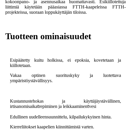
kokoonpano- ja asennusaikaa huomattavasti. Esikiillotettuja
liittimiä käytetään pääasiassa FTTH-kaapeleissa FTTH-
projekteissa, suoraan loppukäyttäjän tiloissa.
Tuotteen ominaisuudet
Esipäätetty kuitu holkissa, ei epoksia, kovetetaan ja
kiillotetaan.
Vakaa optinen suorituskyky ja luotettava
ympäristöystävällisyys.
Kustannustehokas ja käyttäjäystävällinen,
irtisanomisaika
repiminen ja leikkaaminen
vesi
t
t
Edullinen uudelleensuunnittelu, kilpailukykyinen hinta.
Kierreliitokset kaapelien kiinnittämistä varten.