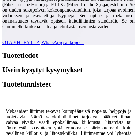
(Fiber To The Home) ja FTTX- (Fiber To The X) -järjestelmiin. Se
on uuden sukupolven kokoonpanokuituliitin, joka tarjoaa avoimen
virtauksen ja esivalettuja tyyppejä. Sen optiset ja mekaaniset
ominaisuudet täyttävät optisten kuituliittimien standardit. Se on
suunniteltu korkeaa laatua ja tehokasta asennusta varten.
OTA YHTEYTTÄ
WhatsApp
sähköposti
Tuotetiedot
Usein kysytyt kysymykset
Tuotetunnisteet
Mekaaniset liittimet tekevät kuitupäätteistä nopeita, helppoja ja
luotettavia. Nämä valokuituliittimet tarjoavat päätteet ilman
vaivaa eivätkä vaadi epoksiliimaa, kiillotusta, liittämistä tai
lämmitystä, saavuttaen yhtä erinomaiset siirtoparametrit kuin
tavallinen kiillotus- ja liitostekniikka. Liittimemme voi lyhentää