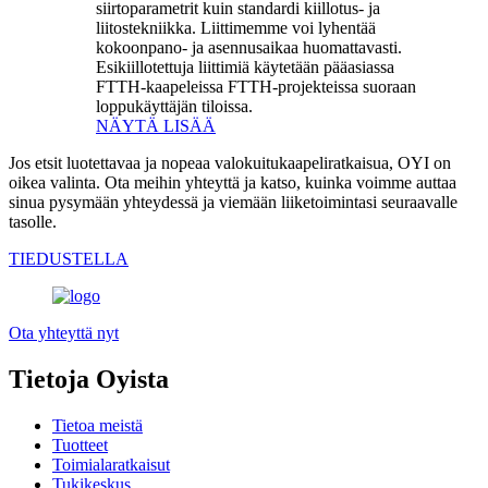
siirtoparametrit kuin standardi kiillotus- ja
liitostekniikka. Liittimemme voi lyhentää
kokoonpano- ja asennusaikaa huomattavasti.
Esikiillotettuja liittimiä käytetään pääasiassa
FTTH-kaapeleissa FTTH-projekteissa suoraan
loppukäyttäjän tiloissa.
NÄYTÄ LISÄÄ
Jos etsit luotettavaa ja nopeaa valokuitukaapeliratkaisua, OYI on
oikea valinta. Ota meihin yhteyttä ja katso, kuinka voimme auttaa
sinua pysymään yhteydessä ja viemään liiketoimintasi seuraavalle
tasolle.
TIEDUSTELLA
Ota yhteyttä nyt
Tietoja Oyista
Tietoa meistä
Tuotteet
Toimialaratkaisut
Tukikeskus