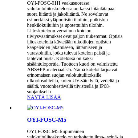
OYI-FOSC-01H vaakasuorassa
valokuituliitoskotelossa on kaksi liitäntätapaa:
suora liitäntä ja jakoliitäntä. Ne soveltuvat
esimerkiksi yläpuolisiin tiloihin, putkiston
henkilökuiluihin ja upotettuihin tiloihin.
Liitoskoteloon verrattuna kotelon
tiiviysvaatimukset ovat paljon tiukemmat. Optisia
liitoskoteloita käytetään ulkotilojen optisten
kaapeleiden jakamiseen, liittämiseen ja
varastointiin, jotka tulevat kotelon päistä ja
lähtevät niistä. Kotelossa on kaksi
sisääntuloporttia. Tuotteen kuori on valmistettu
ABS+PP-materiaalista. Nämä kotelot tarjoavat
erinomaisen suojan valokuituliitoksille
ulkoolosuhteilta, kuten UV-säteilyltä, vedeltä ja
säältä, vuotonkestävällä tiivisteellä ja IP68-
suojauksella.
NÄYTÄ LISÄÄ
OYI-FOSC-M5
OYI-FOSC-M5-kupumainen
valokuituliitoskotelo on tarkoitettu ilma-, seinä- ja