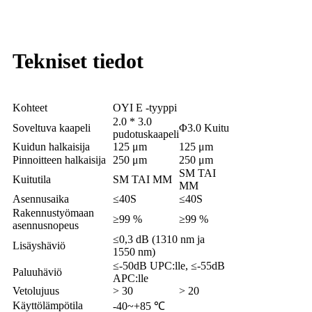
Tekniset tiedot
Kohteet
OYI E -tyyppi
2.0 * 3.0
Soveltuva kaapeli
Φ3.0 Kuitu
pudotuskaapeli
Kuidun halkaisija
125 μm
125 μm
Pinnoitteen halkaisija
250 μm
250 μm
SM TAI
Kuitutila
SM TAI MM
MM
Asennusaika
≤40S
≤40S
Rakennustyömaan
≥99 %
≥99 %
asennusnopeus
≤0,3 dB (1310 nm ja
Lisäyshäviö
1550 nm)
≤-50dB UPC:lle, ≤-55dB
Paluuhäviö
APC:lle
Vetolujuus
> 30
> 20
Käyttölämpötila
-40~+85 ℃