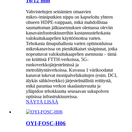
16/12 mm
Vahvistettujen seinämien omaavien
mikro-/miniputkien nippu on kapseloitu yhteen
ohueen HDPE-vaippaan, mikä mahdollistaa
saumattoman jälkiasennuksen olemassa oleviin
kanavainfrastruktuureihin kustannustehokasta
valokuitukaapelien käyttöönottoa varten.
Tehokasta ilmapuhallusta varten optimoiduissa
mikrokanavissa on pienikitkaiset sisäpinnat, jotka
nopeuttavat valokuitukaapelien asennusta – tämä
on kriittistä FTTH-verkoissa, 5G-
runkoverkkojärjestelmissä ja
metroliityntäverkoissa. Kuvassa 1 värikoodatut
kanavat tukevat monipalvelukuitujen (esim. DCI,
älykäs sähköverkko) järjestelmällistä reititystä,
mikä parantaa verkon skaalautuvuutta ja
ylläpidon tehokkuutta seuraavan sukupolven
optisissa infrastruktuureissa.
NÄYTÄ LISÄÄ
OYI-FOSC-H06