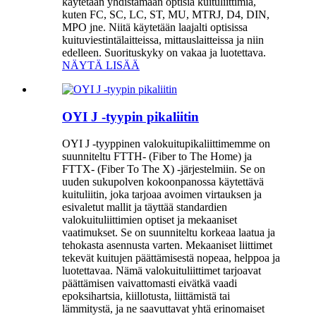
käytetään yhdistämään optisia kuituliittimiä,
kuten FC, SC, LC, ST, MU, MTRJ, D4, DIN,
MPO jne. Niitä käytetään laajalti optisissa
kuituviestintälaitteissa, mittauslaitteissa ja niin
edelleen. Suorituskyky on vakaa ja luotettava.
NÄYTÄ LISÄÄ
OYI J -tyypin pikaliitin
OYI J -tyyppinen valokuitupikaliittimemme on
suunniteltu FTTH- (Fiber to The Home) ja
FTTX- (Fiber To The X) -järjestelmiin. Se on
uuden sukupolven kokoonpanossa käytettävä
kuituliitin, joka tarjoaa avoimen virtauksen ja
esivaletut mallit ja täyttää standardien
valokuituliittimien optiset ja mekaaniset
vaatimukset. Se on suunniteltu korkeaa laatua ja
tehokasta asennusta varten. Mekaaniset liittimet
tekevät kuitujen päättämisestä nopeaa, helppoa ja
luotettavaa. Nämä valokuituliittimet tarjoavat
päättämisen vaivattomasti eivätkä vaadi
epoksihartsia, kiillotusta, liittämistä tai
lämmitystä, ja ne saavuttavat yhtä erinomaiset