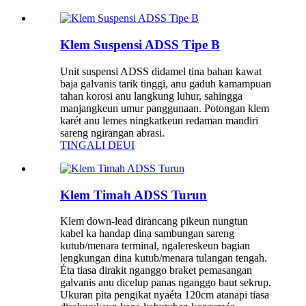
Klem Suspensi ADSS Tipe B
Unit suspensi ADSS didamel tina bahan kawat
baja galvanis tarik tinggi, anu gaduh kamampuan
tahan korosi anu langkung luhur, sahingga
manjangkeun umur panggunaan. Potongan klem
karét anu lemes ningkatkeun redaman mandiri
sareng ngirangan abrasi.
TINGALI DEUI
Klem Timah ADSS Turun
Klem down-lead dirancang pikeun nungtun
kabel ka handap dina sambungan sareng
kutub/menara terminal, ngalereskeun bagian
lengkungan dina kutub/menara tulangan tengah.
Éta tiasa dirakit nganggo braket pemasangan
galvanis anu dicelup panas nganggo baut sekrup.
Ukuran pita pengikat nyaéta 120cm atanapi tiasa