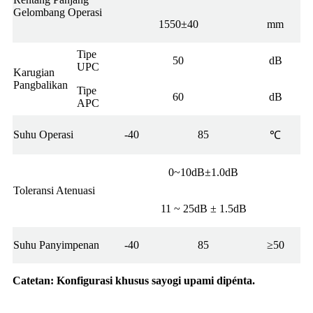
Gelombang Operasi
1550±40
mm
Tipe
50
dB
UPC
Karugian
Pangbalikan
Tipe
60
dB
APC
Suhu Operasi
-40
85
℃
0~10dB±1.0dB
Toleransi Atenuasi
11 ~ 25dB ± 1.5dB
Suhu Panyimpenan
-40
85
≥50
Catetan: Konfigurasi khusus sayogi upami dipénta.