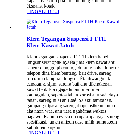
kapasitas 16 inti pikeun nampung kabutuhan
ékspansi kotak.
TINGALI DEUI
Klem Tegangan Suspensi FTTH
Klem Kawat Jatuh
Klem tegangan suspensi FTTH klem kabel
lungsur serat optik nyaéta jinis klem kawat anu
seueur dianggo pikeun ngadukung kabel lungsur
telepon dina klem bentang, kait drive, sareng
rupa-rupa lampiran lungsur. Éta diwangun ku
cangkang, shim, sareng baji anu dilengkepan
kawat bail. Éta ngagaduhan rupa-rupa
kaunggulan, sapertos tahan korosi anu saé, daya
tahan, sareng nilai anu saé. Salaku tambahan,
gampang dipasang sareng dioperasikeun tanpa
alat naon waé, anu tiasa ngahémat waktos
pagawé. Kami nawiskeun rupa-rupa gaya sareng
spésifikasi, janten anjeun tiasa milih numutkeun
kabutuhan anjeun.
TINGALI DEUI