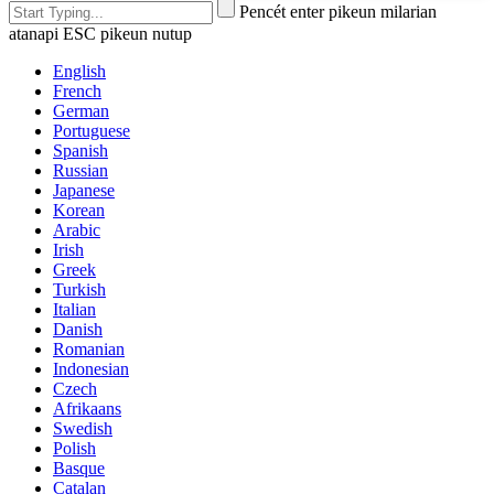
Pencét enter pikeun milarian
atanapi ESC pikeun nutup
English
French
German
Portuguese
Spanish
Russian
Japanese
Korean
Arabic
Irish
Greek
Turkish
Italian
Danish
Romanian
Indonesian
Czech
Afrikaans
Swedish
Polish
Basque
Catalan