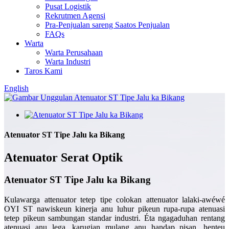
Pusat Logistik
Rekrutmen Agensi
Pra-Penjualan sareng Saatos Penjualan
FAQs
Warta
Warta Perusahaan
Warta Industri
Taros Kami
English
Atenuator ST Tipe Jalu ka Bikang
Atenuator Serat Optik
Atenuator ST Tipe Jalu ka Bikang
Kulawarga attenuator tetep tipe colokan attenuator lalaki-awéwé
OYI ST nawiskeun kinerja anu luhur pikeun rupa-rupa atenuasi
tetep pikeun sambungan standar industri. Éta ngagaduhan rentang
atenuasi anu lega, karugian mulang anu handap pisan, henteu