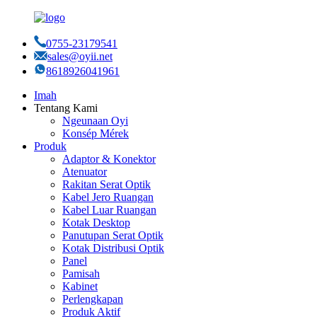
0755-23179541
sales@oyii.net
8618926041961
Imah
Tentang Kami
Ngeunaan Oyi
Konsép Mérek
Produk
Adaptor & Konektor
Atenuator
Rakitan Serat Optik
Kabel Jero Ruangan
Kabel Luar Ruangan
Kotak Desktop
Panutupan Serat Optik
Kotak Distribusi Optik
Panel
Pamisah
Kabinet
Perlengkapan
Produk Aktif