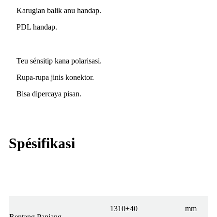
Karugian balik anu handap.
PDL handap.
Teu sénsitip kana polarisasi.
Rupa-rupa jinis konektor.
Bisa dipercaya pisan.
Spésifikasi
Parameter
Menit
Khas
Maks.
Unit
1310±40
mm
Rentang Panjang