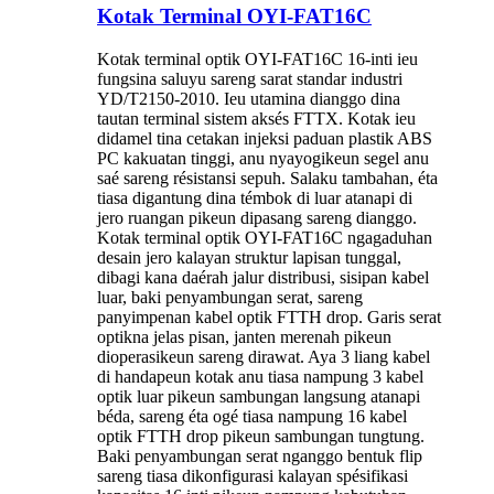
Kotak Terminal OYI-FAT16C
Kotak terminal optik OYI-FAT16C 16-inti ieu
fungsina saluyu sareng sarat standar industri
YD/T2150-2010. Ieu utamina dianggo dina
tautan terminal sistem aksés FTTX. Kotak ieu
didamel tina cetakan injeksi paduan plastik ABS
PC kakuatan tinggi, anu nyayogikeun segel anu
saé sareng résistansi sepuh. Salaku tambahan, éta
tiasa digantung dina témbok di luar atanapi di
jero ruangan pikeun dipasang sareng dianggo.
Kotak terminal optik OYI-FAT16C ngagaduhan
desain jero kalayan struktur lapisan tunggal,
dibagi kana daérah jalur distribusi, sisipan kabel
luar, baki penyambungan serat, sareng
panyimpenan kabel optik FTTH drop. Garis serat
optikna jelas pisan, janten merenah pikeun
dioperasikeun sareng dirawat. Aya 3 liang kabel
di handapeun kotak anu tiasa nampung 3 kabel
optik luar pikeun sambungan langsung atanapi
béda, sareng éta ogé tiasa nampung 16 kabel
optik FTTH drop pikeun sambungan tungtung.
Baki penyambungan serat nganggo bentuk flip
sareng tiasa dikonfigurasi kalayan spésifikasi