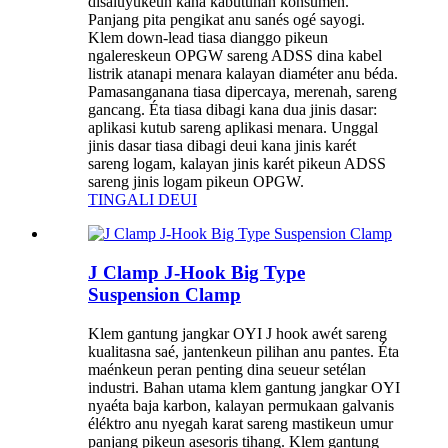
disaluyukeun kana kabutuhan konsumén.
Panjang pita pengikat anu sanés ogé sayogi.
Klem down-lead tiasa dianggo pikeun
ngalereskeun OPGW sareng ADSS dina kabel
listrik atanapi menara kalayan diaméter anu béda.
Pamasanganana tiasa dipercaya, merenah, sareng
gancang. Éta tiasa dibagi kana dua jinis dasar:
aplikasi kutub sareng aplikasi menara. Unggal
jinis dasar tiasa dibagi deui kana jinis karét
sareng logam, kalayan jinis karét pikeun ADSS
sareng jinis logam pikeun OPGW.
TINGALI DEUI
J Clamp J-Hook Big Type
Suspension Clamp
Klem gantung jangkar OYI J hook awét sareng
kualitasna saé, jantenkeun pilihan anu pantes. Éta
maénkeun peran penting dina seueur setélan
industri. Bahan utama klem gantung jangkar OYI
nyaéta baja karbon, kalayan permukaan galvanis
éléktro anu nyegah karat sareng mastikeun umur
panjang pikeun asesoris tihang. Klem gantung