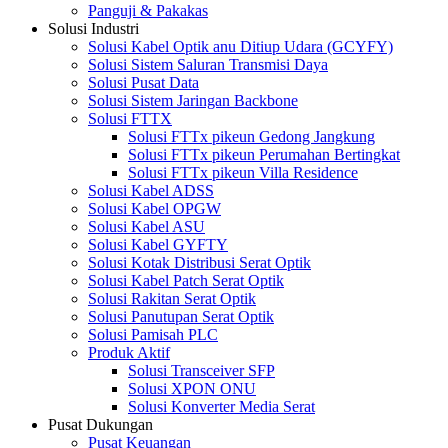
Panguji & Pakakas
Solusi Industri
Solusi Kabel Optik anu Ditiup Udara (GCYFY)
Solusi Sistem Saluran Transmisi Daya
Solusi Pusat Data
Solusi Sistem Jaringan Backbone
Solusi FTTX
Solusi FTTx pikeun Gedong Jangkung
Solusi FTTx pikeun Perumahan Bertingkat
Solusi FTTx pikeun Villa Residence
Solusi Kabel ADSS
Solusi Kabel OPGW
Solusi Kabel ASU
Solusi Kabel GYFTY
Solusi Kotak Distribusi Serat Optik
Solusi Kabel Patch Serat Optik
Solusi Rakitan Serat Optik
Solusi Panutupan Serat Optik
Solusi Pamisah PLC
Produk Aktif
Solusi Transceiver SFP
Solusi XPON ONU
Solusi Konverter Media Serat
Pusat Dukungan
Pusat Keuangan