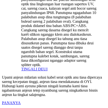
optik tina lingkungan luar ruangan sapertos UV,
cai, sareng cuaca, kalayan segel anti bocor sareng
panyalindungan IP68. Panutupna ngagaduhan 10
palabuhan asup dina tungtungna (8 palabuhan
buleud sareng 2 palabuhan oval). Cangkang
produk didamel tina bahan ABS/PC+ABS.
Cangkang sareng dasarna disegel ku mencét
karét silikon nganggo klem anu dialokasikeun.
Palabuhan asup disegel ku tabung anu tiasa
disusutkeun panas. Panutupna tiasa dibuka deui
saatos disegel sareng dianggo deui tanpa
ngarobih bahan segel. Konstruksi utama
panutupna kalebet kotak, sambungan, sareng
tiasa dikonfigurasi nganggo adaptor sareng
splitter optik.
TINGALI DEUI
Upami anjeun milarian solusi kabel serat optik anu tiasa dipercaya
sareng kecepatan tinggi, anjeun tiasa mendakanana di OYI.
Hubungi kami ayeuna pikeun ningali kumaha kami tiasa
ngabantosan anjeun tetep nyambung sareng ningkatkeun bisnis
anjeun ka tingkat salajengna.
PANANYA