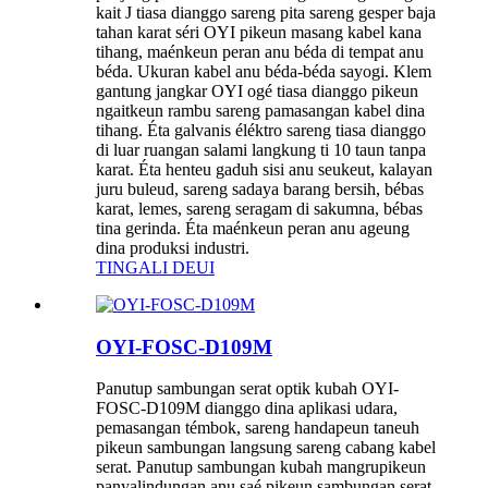
kait J tiasa dianggo sareng pita sareng gesper baja
tahan karat séri OYI pikeun masang kabel kana
tihang, maénkeun peran anu béda di tempat anu
béda. Ukuran kabel anu béda-béda sayogi. Klem
gantung jangkar OYI ogé tiasa dianggo pikeun
ngaitkeun rambu sareng pamasangan kabel dina
tihang. Éta galvanis éléktro sareng tiasa dianggo
di luar ruangan salami langkung ti 10 taun tanpa
karat. Éta henteu gaduh sisi anu seukeut, kalayan
juru buleud, sareng sadaya barang bersih, bébas
karat, lemes, sareng seragam di sakumna, bébas
tina gerinda. Éta maénkeun peran anu ageung
dina produksi industri.
TINGALI DEUI
OYI-FOSC-D109M
Panutup sambungan serat optik kubah OYI-
FOSC-D109M dianggo dina aplikasi udara,
pemasangan témbok, sareng handapeun taneuh
pikeun sambungan langsung sareng cabang kabel
serat. Panutup sambungan kubah mangrupikeun
panyalindungan anu saé pikeun sambungan serat