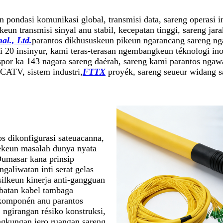
n pondasi komunikasi global, transmisi data, sareng operasi i
eun transmisi sinyal anu stabil, kecepatan tinggi, sareng jar
al., Ltd.
parantos dikhususkeun pikeun ngarancang sareng nga
i 20 insinyur, kami teras-terasan ngembangkeun téknologi i
spor ka 143 nagara sareng daérah, sareng kami parantos ngaw
 CATV, sistem industri,
FTTX
proyék, sareng seueur widang s
s dikonfigurasi sateuacanna,
ekeun masalah dunya nyata
Dumasar kana prinsip
ngaliwatan inti serat gelas
silkeun kinerja anti-gangguan
ibatan kabel tambaga
, komponén anu parantos
 ngirangan résiko konstruksi,
ngkungan jero ruangan sareng