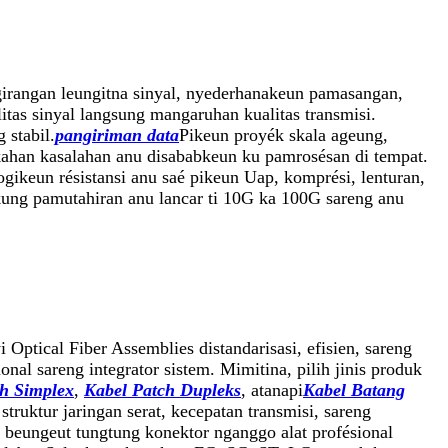
: ngirangan leungitna sinyal, nyederhanakeun pamasangan,
litas sinyal langsung mangaruhan kualitas transmisi.
 stabil.
pangiriman data
Pikeun proyék skala ageung,
gkahan kasalahan anu disababkeun ku pamrosésan di tempat.
ogikeun résistansi anu saé pikeun Uap, komprési, lenturan,
kung pamutahiran anu lancar ti 10G ka 100G sareng anu
Optical Fiber Assemblies distandarisasi, efisien, sareng
ional sareng integrator sistem. Mimitina, pilih jinis produk
ch Simplex
,
Kabel Patch Dupleks
, atanapi
Kabel Batang
ruktur jaringan serat, kecepatan transmisi, sareng
n beungeut tungtung konektor nganggo alat profésional