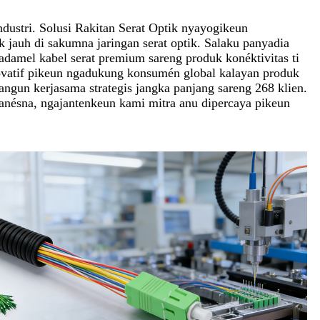
ndustri. Solusi Rakitan Serat Optik nyayogikeun
ak jauh di sakumna jaringan serat optik. Salaku panyadia
damel kabel serat premium sareng produk konéktivitas ti
novatif pikeun ngadukung konsumén global kalayan produk
angun kerjasama strategis jangka panjang sareng 268 klien.
anésna, ngajantenkeun kami mitra anu dipercaya pikeun