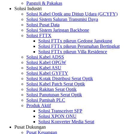
Panguji & Pakakas
Solusi Industri
Solusi Kabel Optik anu Ditiup Udara (GCYFY)
Solusi Sistem Saluran Transmisi Daya
Solusi Pusat Data
Solusi Sistem Jaringan Backbone
Solusi FTTX
Solusi FTTx pikeun Gedong Jangkung
Solusi FTTx pikeun Perumahan Bertingkat
Solusi FTTx pikeun Villa Residence
Solusi Kabel ADSS
Solusi Kabel OPGW
Solusi Kabel ASU
Solusi Kabel GYFTY
Solusi Kotak Distribusi Serat Optik
Solusi Kabel Patch Serat Optik
Solusi Rakitan Serat Optik
Solusi Panutupan Serat Optik
Solusi Pamisah PLC
Produk Aktif
Solusi Transceiver SFP
Solusi XPON ONU
Solusi Konverter Media Serat
Pusat Dukungan
Pusat Keuangan