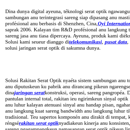
Dina dunya digital ayeuna, téknologi serat optik ngawangu
sambungan anu terintegrasi sareng siap dipasang anu mastik
profésional anu berbasis di Shenzhen, Cina,
Oyi Internation
saprak 2006. Kalayan tim R&D profésional anu langkung t
sareng jasa anu tiasa dipercaya. Ayeuna, produk kami diék
Solusi kami seueur dianggo di
telekomunikasi
,
pusat data
,
solusi jaringan serat optik di sakumna dunya.
Solusi Rakitan Serat Optik nyaéta sistem sambungan anu to
anu diputuskeun ku pabrik anu dirancang pikeun ngarengs
dina
jaringan serat
konstruksi, operasi, sareng pangropéa. 
pantulan internal total, rakitan ieu ngirimkeun sinyal optik 
anu luhur kalayan atenuasi sinyal anu handap pisan, ngaha
anu langkung kuat sareng bandwidth anu langkung luhur t
tradisional. Teu sapertos komponén anu dirakit di tempat
réngsé
rakitan serat optik
nyadiakeun kinerja anu konsisten,
sareng ngagampangkeun pamasangan serat optik pikeun li