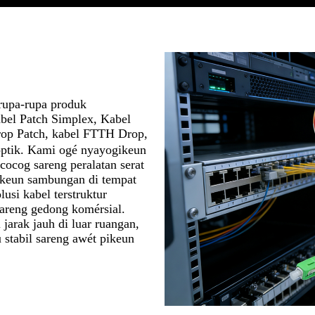
rupa-rupa produk
Kabel Patch Simplex, Kabel
Drop Patch, kabel FTTH Drop,
optik. Kami ogé nyayogikeun
cocog sareng peralatan serat
ikeun sambungan di tempat
usi kabel terstruktur
sareng gedong komérsial.
 jarak jauh di luar ruangan,
 stabil sareng awét pikeun