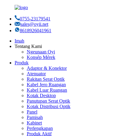
0755-23179541
sales@oyii.net
8618926041961
Imah
Tentang Kami
Ngeunaan Oyi
Konsép Mérek
Produk
Adaptor & Konektor
Atenuator
Rakitan Serat Optik
Kabel Jero Ruangan
Kabel Luar Ruangan
Kotak Desktop
Panutupan Serat Optik
Kotak Distribusi Optik
Panel
Pamisah
Kabinet
Perlengkapan
Produk Aktif