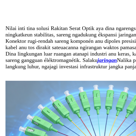
Nilai inti tina solusi Rakitan Serat Optik aya dina ngaren
ningkatkeun stabilitas, sareng ngadukung ékspansi jaringan
Konektor rugi-rendah sareng komponén anu dipoles presisi s
kabel anu tos dirakit sateuacanna ngirangan waktos pamas
Dina lingkungan luar ruangan atanapi industri anu keras, k
sareng gangguan éléktromagnétik. Salaku
jaringan
Nalika p
langkung luhur, ngajagi investasi infrastruktur jangka panj