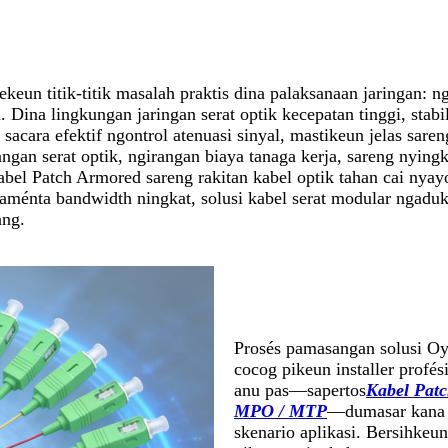
gsekeun titik-titik masalah praktis dina palaksanaan jaringan
. Dina lingkungan jaringan serat optik kecepatan tinggi, stabi
acara efektif ngontrol atenuasi sinyal, mastikeun jelas sareng
angan serat optik, ngirangan biaya tanaga kerja, sareng nyin
abel Patch Armored sareng rakitan kabel optik tahan cai nyay
aménta bandwidth ningkat, solusi kabel serat modular ngadu
ang.
Prosés pamasangan solusi Oyi 
cocog pikeun installer profés
anu pas—sapertos
Kabel Pat
MPO / MTP
—dumasar kana st
skenario aplikasi. Bersihkeu