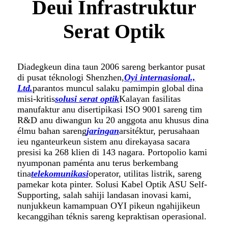
Deui Infrastruktur
Serat Optik
Diadegkeun dina taun 2006 sareng berkantor pusat
di pusat téknologi Shenzhen,
Oyi internasional.,
Ltd.
parantos muncul salaku pamimpin global dina
misi-kritis
solusi serat optik
Kalayan fasilitas
manufaktur anu disertipikasi ISO 9001 sareng tim
R&D anu diwangun ku 20 anggota anu khusus dina
élmu bahan sareng
jaringan
arsitéktur, perusahaan
ieu nganteurkeun sistem anu direkayasa sacara
presisi ka 268 klien di 143 nagara. Portopolio kami
nyumponan paménta anu terus berkembang
tina
telekomunikasi
operator, utilitas listrik, sareng
pamekar kota pinter. Solusi Kabel Optik ASU Self-
Supporting, salah sahiji landasan inovasi kami,
nunjukkeun kamampuan OYI pikeun ngahijikeun
kecanggihan téknis sareng kepraktisan operasional.