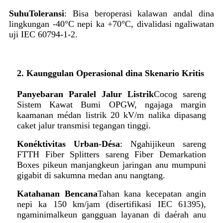
Suhu
Toleransi
: Bisa beroperasi kalawan andal dina
lingkungan -40°C nepi ka +70°C, divalidasi ngaliwatan
uji IEC 60794-1-2.
2. Kaunggulan Operasional dina Skenario Kritis
Panyebaran Paralel Jalur Listrik
Cocog sareng
Sistem Kawat Bumi OPGW, ngajaga margin
kaamanan médan listrik 20 kV/m nalika dipasang
caket jalur transmisi tegangan tinggi.
Konéktivitas Urban-Désa
: Ngahijikeun sareng
FTTH Fiber Splitters sareng Fiber Demarkation
Boxes pikeun manjangkeun jaringan anu mumpuni
gigabit di sakumna medan anu nangtang.
Katahanan Bencana
Tahan kana kecepatan angin
nepi ka 150 km/jam (disertifikasi IEC 61395),
ngaminimalkeun gangguan layanan di daérah anu