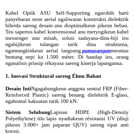
Kabel Optik ASU Self-Supporting ngarobih harti
panyebaran serat aerial ngaliwatan konstruksi dielektrik
hibrida sareng desain anu dioptimalkeun pikeun beban.
Teu sapertos kabel konvensional anu meryogikeun kabel
messenger anu misah, solusi sadayana-dina-hiji ieu
ngahijikeun tulangan tarik dina strukturna,
ngamungkinkeun aerial langsung.
pamasangan
meuntas
bentang nepi ka 1.500 méter. Di handap ieu, urang
nganalisis prinsip rékayasa sareng kinerja lapanganna.
1. Inovasi Struktural sareng Élmu Bahan
Desain Inti
Ngagabungkeun anggota sentral FRP (Fiber-
Reinforced Plastic) sareng benang dielektrik E-glass,
ngahontal kakuatan tarik 100 kN.
Sistem Selubung
Lapisan HDPE (High-Density
Polyethylene) tilu lapis nyadiakeun résistansi UV (diuji
pikeun 3.000+ jam paparan QUV) sareng sipat anti
korosi.