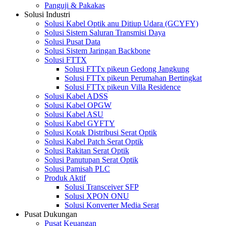
Panguji & Pakakas
Solusi Industri
Solusi Kabel Optik anu Ditiup Udara (GCYFY)
Solusi Sistem Saluran Transmisi Daya
Solusi Pusat Data
Solusi Sistem Jaringan Backbone
Solusi FTTX
Solusi FTTx pikeun Gedong Jangkung
Solusi FTTx pikeun Perumahan Bertingkat
Solusi FTTx pikeun Villa Residence
Solusi Kabel ADSS
Solusi Kabel OPGW
Solusi Kabel ASU
Solusi Kabel GYFTY
Solusi Kotak Distribusi Serat Optik
Solusi Kabel Patch Serat Optik
Solusi Rakitan Serat Optik
Solusi Panutupan Serat Optik
Solusi Pamisah PLC
Produk Aktif
Solusi Transceiver SFP
Solusi XPON ONU
Solusi Konverter Media Serat
Pusat Dukungan
Pusat Keuangan