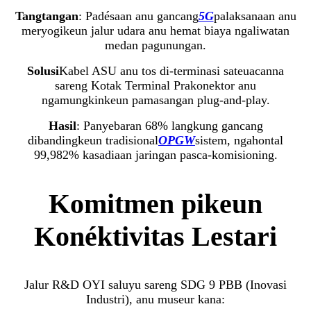
Tangtangan
: Padésaan anu gancang
5G
palaksanaan anu
meryogikeun jalur udara anu hemat biaya ngaliwatan
medan pagunungan.
Solusi
Kabel ASU anu tos di-terminasi sateuacanna
sareng Kotak Terminal Prakonektor anu
ngamungkinkeun pamasangan plug-and-play.
Hasil
: Panyebaran 68% langkung gancang
dibandingkeun tradisional
OPGW
sistem, ngahontal
99,982% kasadiaan jaringan pasca-komisioning.
Komitmen pikeun
Konéktivitas Lestari
Jalur R&D OYI saluyu sareng SDG 9 PBB (Inovasi
Industri), anu museur kana: