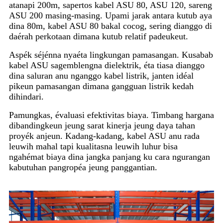
atanapi 200m, sapertos kabel ASU 80, ASU 120, sareng
ASU 200 masing-masing. Upami jarak antara kutub aya
dina 80m, kabel ASU 80 bakal cocog, sering dianggo di
daérah perkotaan dimana kutub relatif padeukeut.
Aspék séjénna nyaéta lingkungan pamasangan. Kusabab
kabel ASU sagemblengna dielektrik, éta tiasa dianggo
dina saluran anu nganggo kabel listrik, janten idéal
pikeun pamasangan dimana gangguan listrik kedah
dihindari.
Pamungkas, évaluasi efektivitas biaya. Timbang hargana
dibandingkeun jeung sarat kinerja jeung daya tahan
proyék anjeun. Kadang-kadang, kabel ASU anu rada
leuwih mahal tapi kualitasna leuwih luhur bisa
ngahémat biaya dina jangka panjang ku cara ngurangan
kabutuhan pangropéa jeung panggantian.