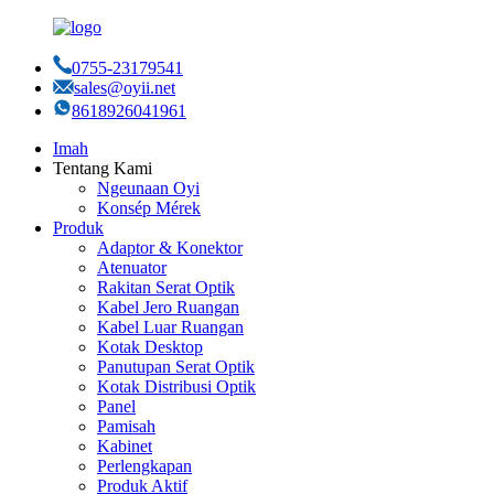
0755-23179541
sales@oyii.net
8618926041961
Imah
Tentang Kami
Ngeunaan Oyi
Konsép Mérek
Produk
Adaptor & Konektor
Atenuator
Rakitan Serat Optik
Kabel Jero Ruangan
Kabel Luar Ruangan
Kotak Desktop
Panutupan Serat Optik
Kotak Distribusi Optik
Panel
Pamisah
Kabinet
Perlengkapan
Produk Aktif