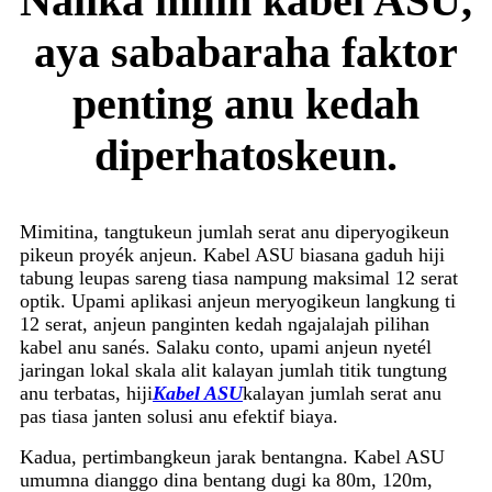
Nalika milih kabel ASU,
aya sababaraha faktor
penting anu kedah
diperhatoskeun.
Mimitina, tangtukeun jumlah serat anu diperyogikeun
pikeun proyék anjeun. Kabel ASU biasana gaduh hiji
tabung leupas sareng tiasa nampung maksimal 12 serat
optik. Upami aplikasi anjeun meryogikeun langkung ti
12 serat, anjeun panginten kedah ngajalajah pilihan
kabel anu sanés. Salaku conto, upami anjeun nyetél
jaringan lokal skala alit kalayan jumlah titik tungtung
anu terbatas, hiji
Kabel ASU
kalayan jumlah serat anu
pas tiasa janten solusi anu efektif biaya.
Kadua, pertimbangkeun jarak bentangna. Kabel ASU
umumna dianggo dina bentang dugi ka 80m, 120m,