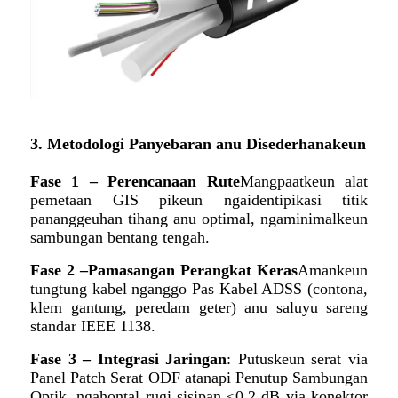
3. Metodologi Panyebaran anu Disederhanakeun
Fase 1 – Perencanaan Rute
Mangpaatkeun alat
pemetaan GIS pikeun ngaidentipikasi titik
pananggeuhan tihang anu optimal, ngaminimalkeun
sambungan bentang tengah.
Fase 2 –
Pamasangan Perangkat Keras
Amankeun
tungtung kabel nganggo Pas Kabel ADSS (contona,
klem gantung, peredam geter) anu saluyu sareng
standar IEEE 1138.
Fase 3 – Integrasi Jaringan
: Putuskeun serat via
Panel Patch Serat ODF atanapi Penutup Sambungan
Optik, ngahontal rugi sisipan ≤0.2 dB via konektor