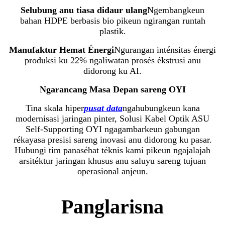
Selubung anu tiasa didaur ulang
Ngembangkeun
bahan HDPE berbasis bio pikeun ngirangan runtah
plastik.
Manufaktur Hemat Énergi
Ngurangan inténsitas énergi
produksi ku 22% ngaliwatan prosés ékstrusi anu
didorong ku AI.
Ngarancang Masa Depan sareng OYI
Tina skala hiper
pusat data
ngahubungkeun kana
modernisasi jaringan pinter, Solusi Kabel Optik ASU
Self-Supporting OYI ngagambarkeun gabungan
rékayasa presisi sareng inovasi anu didorong ku pasar.
Hubungi tim panaséhat téknis kami pikeun ngajalajah
arsitéktur jaringan khusus anu saluyu sareng tujuan
operasional anjeun.
Panglarisna