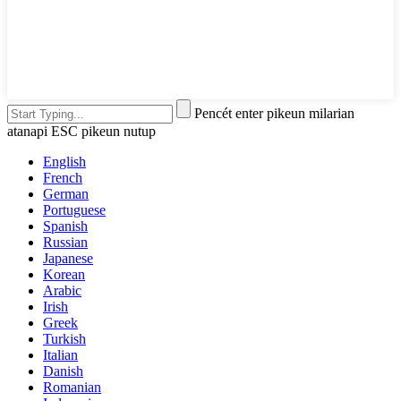
Pencét enter pikeun milarian
atanapi ESC pikeun nutup
English
French
German
Portuguese
Spanish
Russian
Japanese
Korean
Arabic
Irish
Greek
Turkish
Italian
Danish
Romanian