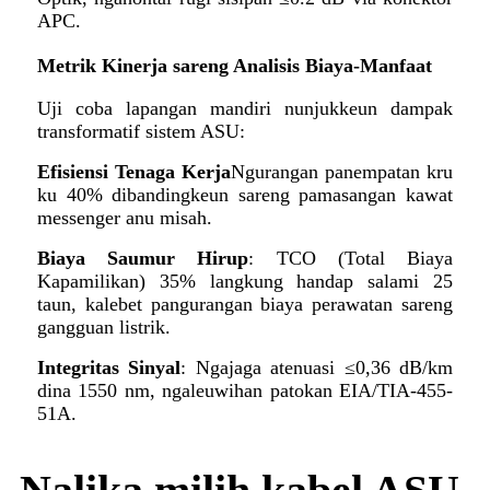
APC.
Metrik Kinerja sareng Analisis Biaya-Manfaat
Uji coba lapangan mandiri nunjukkeun dampak
transformatif sistem ASU:
Efisiensi Tenaga Kerja
Ngurangan panempatan kru
ku 40% dibandingkeun sareng pamasangan kawat
messenger anu misah.
Biaya Saumur Hirup
: TCO (Total Biaya
Kapamilikan) 35% langkung handap salami 25
taun, kalebet pangurangan biaya perawatan sareng
gangguan listrik.
Integritas Sinyal
: Ngajaga atenuasi ≤0,36 dB/km
dina 1550 nm, ngaleuwihan patokan EIA/TIA-455-
51A.