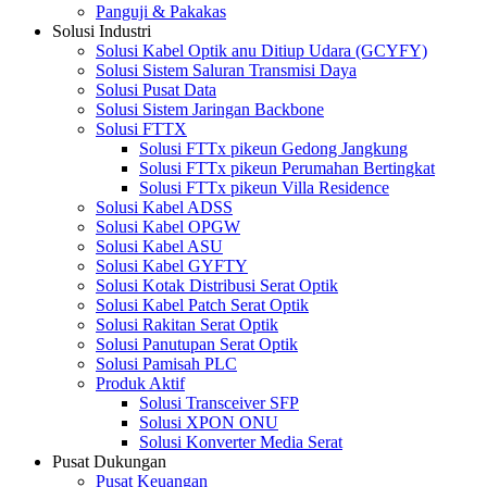
Panguji & Pakakas
Solusi Industri
Solusi Kabel Optik anu Ditiup Udara (GCYFY)
Solusi Sistem Saluran Transmisi Daya
Solusi Pusat Data
Solusi Sistem Jaringan Backbone
Solusi FTTX
Solusi FTTx pikeun Gedong Jangkung
Solusi FTTx pikeun Perumahan Bertingkat
Solusi FTTx pikeun Villa Residence
Solusi Kabel ADSS
Solusi Kabel OPGW
Solusi Kabel ASU
Solusi Kabel GYFTY
Solusi Kotak Distribusi Serat Optik
Solusi Kabel Patch Serat Optik
Solusi Rakitan Serat Optik
Solusi Panutupan Serat Optik
Solusi Pamisah PLC
Produk Aktif
Solusi Transceiver SFP
Solusi XPON ONU
Solusi Konverter Media Serat
Pusat Dukungan
Pusat Keuangan