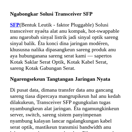
Ngabongkar Solusi Transceiver SFP
SFP
(Bentuk Leutik - faktor Pluggable) Solusi
transceiver nyaéta alat anu kompak, hot-swappable
anu ngarobah sinyal listrik jadi sinyal optik sareng
sinyal balik. Éta konci dina jaringan modéren,
khususna nalika dipasangkeun sareng produk anu
aya hubunganana sareng serat kami — sapertos
Kotak Saklar Serat Optik, Kotak Kabel Serat,
sareng Kotak Gabungan Serat.
Ngarengsekeun Tangtangan Jaringan Nyata
Di pusat data, dimana transfer data anu gancang
sareng tiasa dipercaya mangrupikeun hal anu kedah
dilakukeun, Transceiver SFP ngungkulan tugas
nyambungkeun alat jaringan. Éta ngamungkinkeun
server, switch, sareng sistem panyimpenan
nyambung kalayan lancar ngalangkungan kabel
serat optik, mastikeun transmisi bandwidth anu