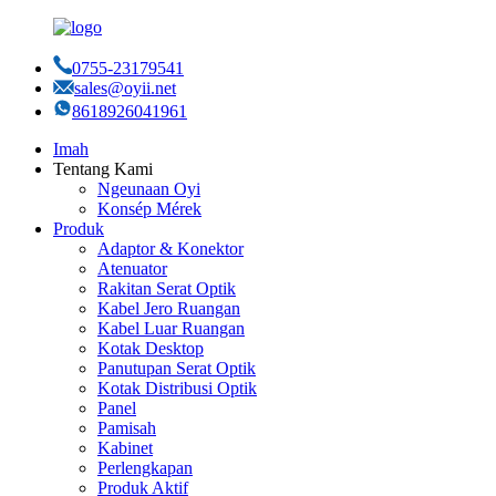
0755-23179541
sales@oyii.net
8618926041961
Imah
Tentang Kami
Ngeunaan Oyi
Konsép Mérek
Produk
Adaptor & Konektor
Atenuator
Rakitan Serat Optik
Kabel Jero Ruangan
Kabel Luar Ruangan
Kotak Desktop
Panutupan Serat Optik
Kotak Distribusi Optik
Panel
Pamisah
Kabinet
Perlengkapan
Produk Aktif