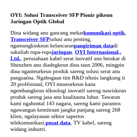
OYI: Solusi Transceiver SFP Pionir pikeun
Jaringan Optik Global
Dina widang anu gancang mekar
komunikasi optik
,
Transceiver SFP
solusi anu penting,
ngamungkinkeun kelancaran
pangiriman data
di
sakuliah rupa-rupa
jaringan
.
OYI Internasional.,
Ltd.
, perusahaan kabel serat inovatif anu berakar di
Shenzhen anu diadegkeun dina taun 2006, mingpin
dina nganteurkeun produk sareng solusi serat anu
pangsaéna. Ngabogaan tim R&D téknis langkung ti
20 profésional, OYI museurkeun kana
ngembangkeun téknologi inovatif sareng nawiskeun
produk sareng jasa anu kualitasna luhur. Tawaran
kami ngahontal 143 nagara, sareng kami parantos
ngawangun kemitraan jangka panjang sareng 268
klien, ngalayanan séktor sapertos
telekomunikasi,
pusat data
, TV kabel, sareng
widang industri.