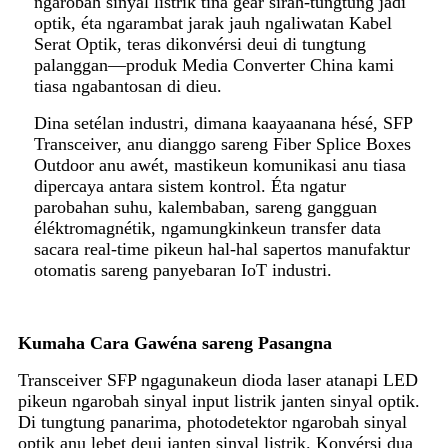
ngarobah sinyal listrik tina gear sirah-tungtung jadi
optik, éta ngarambat jarak jauh ngaliwatan Kabel
Serat Optik, teras dikonvérsi deui di tungtung
palanggan—produk Media Converter China kami
tiasa ngabantosan di dieu.
Dina setélan industri, dimana kaayaanana hésé, SFP
Transceiver, anu dianggo sareng Fiber Splice Boxes
Outdoor anu awét, mastikeun komunikasi anu tiasa
dipercaya antara sistem kontrol. Éta ngatur
parobahan suhu, kalembaban, sareng gangguan
éléktromagnétik, ngamungkinkeun transfer data
sacara real-time pikeun hal-hal sapertos manufaktur
otomatis sareng panyebaran IoT industri.
Kumaha Cara Gawéna sareng Pasangna
Transceiver SFP ngagunakeun dioda laser atanapi LED
pikeun ngarobah sinyal input listrik janten sinyal optik.
Di tungtung panarima, photodetektor ngarobah sinyal
optik anu lebet deui janten sinyal listrik. Konvérsi dua