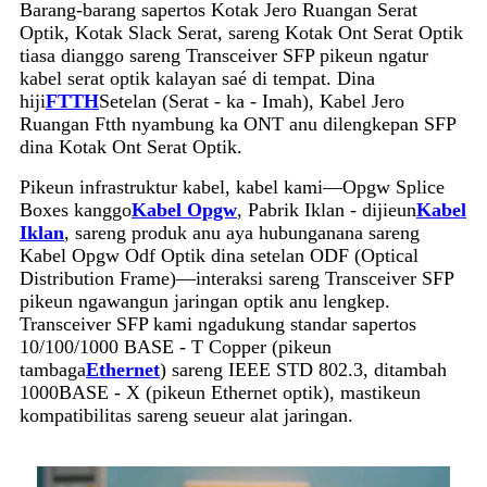
Barang-barang sapertos Kotak Jero Ruangan Serat
Optik, Kotak Slack Serat, sareng Kotak Ont Serat Optik
tiasa dianggo sareng Transceiver SFP pikeun ngatur
kabel serat optik kalayan saé di tempat. Dina
hiji
FTTH
Setelan (Serat - ka - Imah), Kabel Jero
Ruangan Ftth nyambung ka ONT anu dilengkepan SFP
dina Kotak Ont Serat Optik.
Pikeun infrastruktur kabel, kabel kami—Opgw Splice
Boxes kanggo
Kabel Opgw
, Pabrik Iklan - dijieun
Kabel
Iklan
, sareng produk anu aya hubunganana sareng
Kabel Opgw Odf Optik dina setelan ODF (Optical
Distribution Frame)—interaksi sareng Transceiver SFP
pikeun ngawangun jaringan optik anu lengkep.
Transceiver SFP kami ngadukung standar sapertos
10/100/1000 BASE - T Copper (pikeun
tambaga
Ethernet
) sareng IEEE STD 802.3, ditambah
1000BASE - X (pikeun Ethernet optik), mastikeun
kompatibilitas sareng seueur alat jaringan.