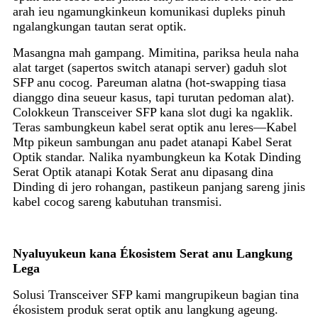
arah ieu ngamungkinkeun komunikasi dupleks pinuh
ngalangkungan tautan serat optik.
Masangna mah gampang. Mimitina, pariksa heula naha
alat target (sapertos switch atanapi server) gaduh slot
SFP anu cocog. Pareuman alatna (hot-swapping tiasa
dianggo dina seueur kasus, tapi turutan pedoman alat).
Colokkeun Transceiver SFP kana slot dugi ka ngaklik.
Teras sambungkeun kabel serat optik anu leres—Kabel
Mtp pikeun sambungan anu padet atanapi Kabel Serat
Optik standar. Nalika nyambungkeun ka Kotak Dinding
Serat Optik atanapi Kotak Serat anu dipasang dina
Dinding di jero rohangan, pastikeun panjang sareng jinis
kabel cocog sareng kabutuhan transmisi.
Nyaluyukeun kana Ékosistem Serat anu Langkung
Lega
Solusi Transceiver SFP kami mangrupikeun bagian tina
ékosistem produk serat optik anu langkung ageung.