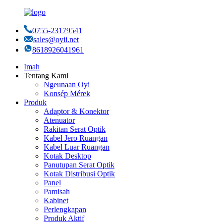
0755-23179541
sales@oyii.net
8618926041961
Imah
Tentang Kami
Ngeunaan Oyi
Konsép Mérek
Produk
Adaptor & Konektor
Atenuator
Rakitan Serat Optik
Kabel Jero Ruangan
Kabel Luar Ruangan
Kotak Desktop
Panutupan Serat Optik
Kotak Distribusi Optik
Panel
Pamisah
Kabinet
Perlengkapan
Produk Aktif