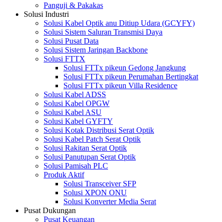
Panguji & Pakakas
Solusi Industri
Solusi Kabel Optik anu Ditiup Udara (GCYFY)
Solusi Sistem Saluran Transmisi Daya
Solusi Pusat Data
Solusi Sistem Jaringan Backbone
Solusi FTTX
Solusi FTTx pikeun Gedong Jangkung
Solusi FTTx pikeun Perumahan Bertingkat
Solusi FTTx pikeun Villa Residence
Solusi Kabel ADSS
Solusi Kabel OPGW
Solusi Kabel ASU
Solusi Kabel GYFTY
Solusi Kotak Distribusi Serat Optik
Solusi Kabel Patch Serat Optik
Solusi Rakitan Serat Optik
Solusi Panutupan Serat Optik
Solusi Pamisah PLC
Produk Aktif
Solusi Transceiver SFP
Solusi XPON ONU
Solusi Konverter Media Serat
Pusat Dukungan
Pusat Keuangan