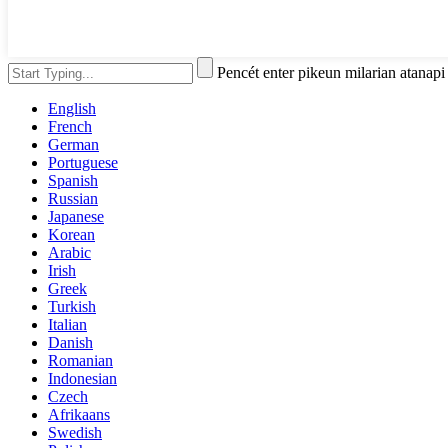
Pencét enter pikeun milarian atanap
English
French
German
Portuguese
Spanish
Russian
Japanese
Korean
Arabic
Irish
Greek
Turkish
Italian
Danish
Romanian
Indonesian
Czech
Afrikaans
Swedish