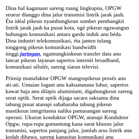
Dina hal kagunaan sareng ruang lingkupna, OPGW
seueur dianggo dina jalur transmisi listrik jarak jauh.
Éta idéal pikeun nyambungkeun sumber pembangkit
listrik jarak jauh ka pusat kota, ogé pikeun ngawangun
hubungan komunikasi antara gardu induk anu béda.
Dina industri telekomunikasi, éta janten tulang
tonggong pikeun komunikasi bandwidth
tinggi.
jaringan
, ngamungkinkeun transfer data anu
lancar pikeun layanan sapertos internét broadband,
komunikasi sélulér, sareng siaran televisi.
Prinsip manufaktur OPGW mangrupikeun prosés anu
ati-ati. Untaian logam anu kakuatanana luhur, sapertos
kawat baja anu dilapis aluminium, digabungkeun sareng
serat optik. Serat optik dijaga sacara saksama dina
tabung pusat atanapi sababaraha tabung pikeun
mastikeun integritasna nalika pamasangan sareng
operasi. Ukuran konduktor OPGW, atanapi Konduktor
Opgw, rupa-rupa gumantung kana sarat khusus jalur
transmisi, sapertos panjang jalur, jumlah arus listrik anu
kedah dibawa, sareng kapasitas komunikasi anu