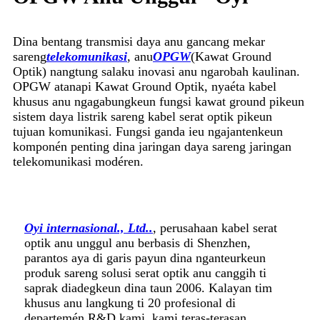
Dina bentang transmisi daya anu gancang mekar
sareng
telekomunikasi
, anu
OPGW
(Kawat Ground
Optik) nangtung salaku inovasi anu ngarobah kaulinan.
OPGW atanapi Kawat Ground Optik, nyaéta kabel
khusus anu ngagabungkeun fungsi kawat ground pikeun
sistem daya listrik sareng kabel serat optik pikeun
tujuan komunikasi. Fungsi ganda ieu ngajantenkeun
komponén penting dina jaringan daya sareng jaringan
telekomunikasi modéren.
Oyi internasional., Ltd.
.
, perusahaan kabel serat
optik anu unggul anu berbasis di Shenzhen,
parantos aya di garis payun dina nganteurkeun
produk sareng solusi serat optik anu canggih ti
saprak diadegkeun dina taun 2006. Kalayan tim
khusus anu langkung ti 20 profesional di
departemén R&D kami, kami teras-terasan