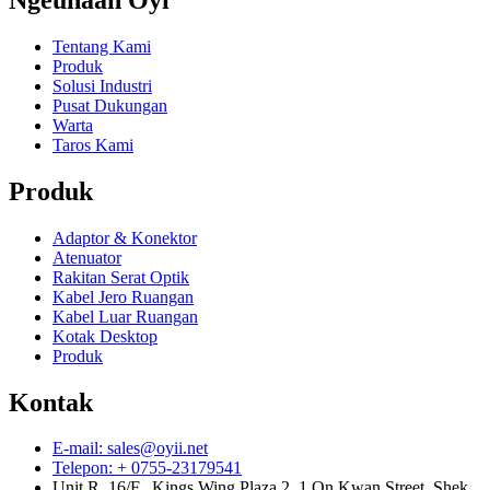
Tentang Kami
Produk
Solusi Industri
Pusat Dukungan
Warta
Taros Kami
Produk
Adaptor & Konektor
Atenuator
Rakitan Serat Optik
Kabel Jero Ruangan
Kabel Luar Ruangan
Kotak Desktop
Produk
Kontak
E-mail: sales@oyii.net
Telepon: + 0755-23179541
Unit R, 16/F., Kings Wing Plaza 2, 1 On Kwan Street, Shek