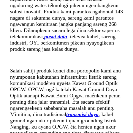
ngadorong wates téknologi pikeun ngembangkeun
solusi inovatif. Produk kami parantos ngahontal 143
nagara di sakumna dunya, sareng kami parantos
ngawangun kemitraan jangka panjang sareng 268
klien. Dilarapkeun sacara lega dina séktor sapertos
telekomunikasi,
pusat data
, televisi kabel, sareng
industri, OYI berkomitmen pikeun nyayogikeun
produk sareng jasa kelas dunya.
Salah sahiji produk konci dina portopolio kami anu
nyumponan kabutuhan infrastruktur listrik sareng
komunikasi modéren nyaéta Kawat Ground Optik
OPGW. OPGW, ogé katelah Kawat Ground Daya
Optik atanapi Kawat Bumi Opgw, maénkeun peran
penting dina jalur transmisi. Éta sacara efektif
ngarengsekeun sababaraha masalah anu penting.
Mimitina, dina tradisional
transmisi daya
, kabel
ground ngan ukur pikeun tujuan grounding listrik.
Nanging, ku ayana OPGW, éta henteu ngan ukur
nyayogikeun grounding anu tiasa dipercaya pikeun