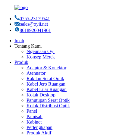
0755-23179541
sales@oyii.net
8618926041961
Imah
Tentang Kami
Ngeunaan Oyi
Konsép Mérek
Produk
Adaptor & Konektor
Atenuator
Rakitan Serat Optik
Kabel Jero Ruangan
Kabel Luar Ruangan
Kotak Desktop
Panutupan Serat Optik
Kotak Distribusi Optik
Panel
Pamisah
Kabinet
Perlengkapan
Produk Aktif