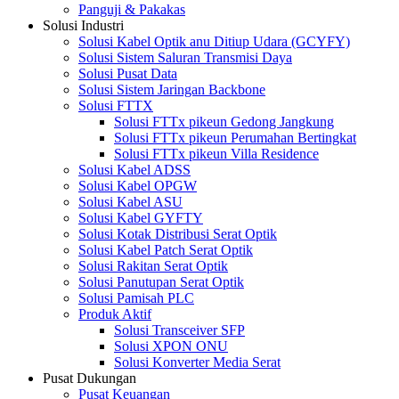
Panguji & Pakakas
Solusi Industri
Solusi Kabel Optik anu Ditiup Udara (GCYFY)
Solusi Sistem Saluran Transmisi Daya
Solusi Pusat Data
Solusi Sistem Jaringan Backbone
Solusi FTTX
Solusi FTTx pikeun Gedong Jangkung
Solusi FTTx pikeun Perumahan Bertingkat
Solusi FTTx pikeun Villa Residence
Solusi Kabel ADSS
Solusi Kabel OPGW
Solusi Kabel ASU
Solusi Kabel GYFTY
Solusi Kotak Distribusi Serat Optik
Solusi Kabel Patch Serat Optik
Solusi Rakitan Serat Optik
Solusi Panutupan Serat Optik
Solusi Pamisah PLC
Produk Aktif
Solusi Transceiver SFP
Solusi XPON ONU
Solusi Konverter Media Serat
Pusat Dukungan
Pusat Keuangan