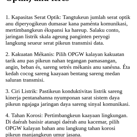
1. Kapasitas Serat Optik: Tangtukeun jumlah serat optik
anu diperyogikeun dumasar kana paménta komunikasi,
mertimbangkeun ékspansi ka hareup. Salaku conto,
jaringan listrik skala ageung panginten peryogi
langkung seueur serat pikeun transmisi data.
2. Kakuatan Mékanis: Pilih OPGW kalayan kakuatan
tarik anu pas pikeun nahan tegangan pamasangan,
angin, beban és, sareng setrés mékanis anu sanésna. Éta
kedah cocog sareng kaayaan bentang sareng medan
saluran transmisi.
3. Ciri Listrik: Pastikeun konduktivitas listrik sareng
kinerja pentanahanna nyumponan sarat sistem daya
pikeun ngajaga jaringan daya sareng sinyal komunikasi.
4. Tahan Korosi: Pertimbangkeun kaayaan lingkungan.
Di daérah basisir atanapi daérah anu kacemar, pilih
OPGW kalayan bahan anu langkung tahan korosi
pikeun manjangkeun umur jasana.