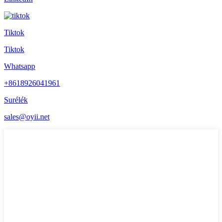
Tiktok
Tiktok
Whatsapp
+8618926041961
Surélék
sales@oyii.net