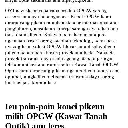
sinyal optik sakumaha anu diperyogikeun.
OYI nawiskeun rupa-rupa produk OPGW sareng
asesoris anu aya hubunganana. Kabel OPGW kami
dirarancang pikeun minuhan standar internasional anu
pangluhurna, mastikeun kinerja sareng daya tahan anu
tiasa diandelkeun. Kalayan pamahaman anu jero
ngeunaan pasar sareng kaahlian téknologi, kami tiasa
nyayogikeun solusi OPGW khusus anu disaluyukeun
pikeun kabutuhan khusus proyék anu béda. Naha éta
proyék transmisi daya skala ageung atanapi jaringan
telekomunikasi anu rumit, solusi Kawat Tanah OPGW
Optik kami dirancang pikeun nganteurkeun kinerja anu
optimal, ningkatkeun efisiensi transmisi daya sareng
kualitas jasa komunikasi.
Ieu poin-poin konci pikeun
milih OPGW (Kawat Tanah
Optik) anu leres