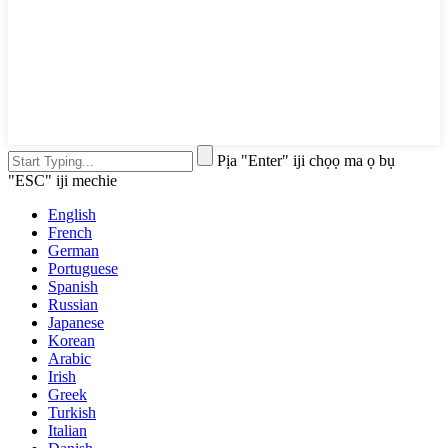
Pịa "Enter" iji chọọ ma ọ bụ
"ESC" iji mechie
English
French
German
Portuguese
Spanish
Russian
Japanese
Korean
Arabic
Irish
Greek
Turkish
Italian