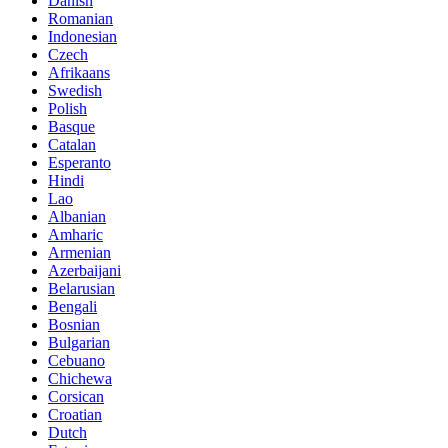
Danish
Romanian
Indonesian
Czech
Afrikaans
Swedish
Polish
Basque
Catalan
Esperanto
Hindi
Lao
Albanian
Amharic
Armenian
Azerbaijani
Belarusian
Bengali
Bosnian
Bulgarian
Cebuano
Chichewa
Corsican
Croatian
Dutch