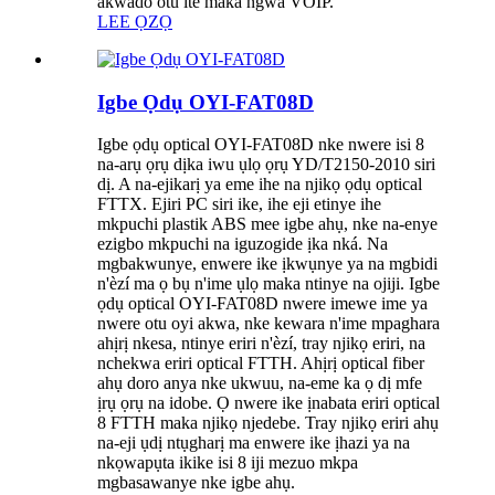
akwado otu ite maka ngwa VOIP.
LEE ỌZỌ
Igbe Ọdụ OYI-FAT08D
Igbe ọdụ optical OYI-FAT08D nke nwere isi 8
na-arụ ọrụ dịka iwu ụlọ ọrụ YD/T2150-2010 siri
dị. A na-ejikarị ya eme ihe na njikọ ọdụ optical
FTTX. Ejiri PC siri ike, ihe eji etinye ihe
mkpuchi plastik ABS mee igbe ahụ, nke na-enye
ezigbo mkpuchi na iguzogide ịka nká. Na
mgbakwunye, enwere ike ịkwụnye ya na mgbidi
n'èzí ma ọ bụ n'ime ụlọ maka ntinye na ojiji. Igbe
ọdụ optical OYI-FAT08D nwere imewe ime ya
nwere otu oyi akwa, nke kewara n'ime mpaghara
ahịrị nkesa, ntinye eriri n'èzí, tray njikọ eriri, na
nchekwa eriri optical FTTH. Ahịrị optical fiber
ahụ doro anya nke ukwuu, na-eme ka ọ dị mfe
ịrụ ọrụ na idobe. Ọ nwere ike ịnabata eriri optical
8 FTTH maka njikọ njedebe. Tray njikọ eriri ahụ
na-eji ụdị ntụgharị ma enwere ike ịhazi ya na
nkọwapụta ikike isi 8 iji mezuo mkpa
mgbasawanye nke igbe ahụ.