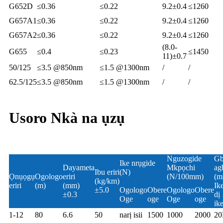
G652D
≤0.36
≤0.22
9.2±0.4
≤1260
G657A1
≤0.36
≤0.22
9.2±0.4
≤1260
G657A2
≤0.36
≤0.22
9.2±0.4
≤1260
(8.0-
G655
≤0.4
≤0.23
≤1450
11)±0.7
50/125
≤3.5 @850nm
≤1.5 @1300nm
/
/
62.5/125
≤3.5 @850nm
≤1.5 @1300nm
/
/
Usoro Nkà na ụzụ
Nguzogide
Gb
Ike nrụgide
Dayameta
Mkpọchi
ag
Ibu eriri
(N)
Ọnụọgụ
Ogologo
eriri
(N/100mm)
(m
(kg/km)
eriri
(m)
(mm)
Ik
±5.0
Ogologo
Obere
Ogologo
Obere
±0.3
dị
Oge
oge
Oge
oge
ik
1-12
80
6.6
50
narị isii
1500
1000
2000
2