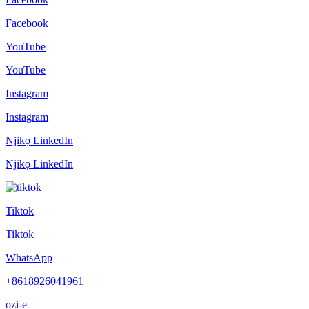
Facebook
YouTube
YouTube
Instagram
Instagram
Njikọ LinkedIn
Njikọ LinkedIn
Tiktok
Tiktok
WhatsApp
+8618926041961
ozi-e