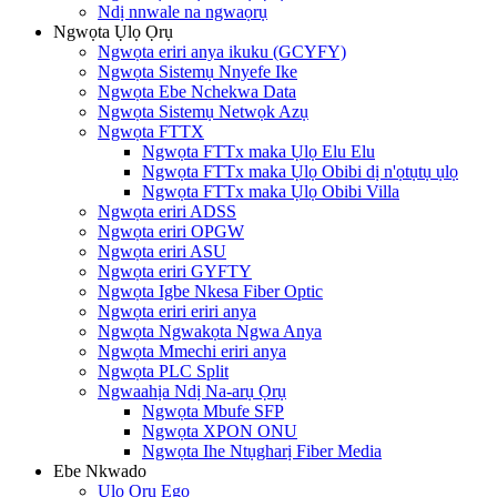
Ndị nnwale na ngwaọrụ
Ngwọta Ụlọ Ọrụ
Ngwọta eriri anya ikuku (GCYFY)
Ngwọta Sistemụ Nnyefe Ike
Ngwọta Ebe Nchekwa Data
Ngwọta Sistemụ Netwọk Azụ
Ngwọta FTTX
Ngwọta FTTx maka Ụlọ Elu Elu
Ngwọta FTTx maka Ụlọ Obibi dị n'ọtụtụ ụlọ
Ngwọta FTTx maka Ụlọ Obibi Villa
Ngwọta eriri ADSS
Ngwọta eriri OPGW
Ngwọta eriri ASU
Ngwọta eriri GYFTY
Ngwọta Igbe Nkesa Fiber Optic
Ngwọta eriri eriri anya
Ngwọta Ngwakọta Ngwa Anya
Ngwọta Mmechi eriri anya
Ngwọta PLC Split
Ngwaahịa Ndị Na-arụ Ọrụ
Ngwọta Mbufe SFP
Ngwọta XPON ONU
Ngwọta Ihe Ntụgharị Fiber Media
Ebe Nkwado
Ụlọ Ọrụ Ego