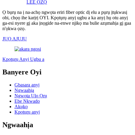
LEE ỌZỌ
Ọ bụrụ na ị na-achọ ngwọta eriri fiber optic dị elu a pụrụ ịtụkwasị
obi, chọọ ihe karịrị OYI. Kpọtụrụ anyị ugbu a ka anyị hụ otu anyị
ga-esi nyere gị aka ịnọgide na-enwe njikọ ma bulie azụmahịa gị gaa
n'ọkwa ọzọ.
JỤỌ AJỤJỤ
Kpọtụrụ Anyị Ugbu a
Banyere Oyi
Gbasara anyị
Ngwaahịa
Ngwọta Ụlọ Ọrụ
Ebe Nkwado
Akụkọ
Kpọtụrụ anyị
Ngwaahịa