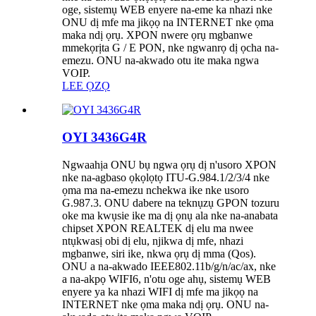
oge, sistemụ WEB enyere na-eme ka nhazi nke
ONU dị mfe ma jikọọ na INTERNET nke ọma
maka ndị ọrụ. XPON nwere ọrụ mgbanwe
mmekọrịta G / E PON, nke ngwanrọ dị ọcha na-
emezu. ONU na-akwado otu ite maka ngwa
VOIP.
LEE ỌZỌ
OYI 3436G4R
Ngwaahịa ONU bụ ngwa ọrụ dị n'usoro XPON
nke na-agbaso ọkọlọtọ ITU-G.984.1/2/3/4 nke
ọma ma na-emezu nchekwa ike nke usoro
G.987.3. ONU dabere na teknụzụ GPON tozuru
oke ma kwụsie ike ma dị ọnụ ala nke na-anabata
chipset XPON REALTEK dị elu ma nwee
ntụkwasị obi dị elu, njikwa dị mfe, nhazi
mgbanwe, siri ike, nkwa ọrụ dị mma (Qos).
ONU a na-akwado IEEE802.11b/g/n/ac/ax, nke
a na-akpọ WIFI6, n'otu oge ahụ, sistemụ WEB
enyere ya ka nhazi WIFI dị mfe ma jikọọ na
INTERNET nke ọma maka ndị ọrụ. ONU na-