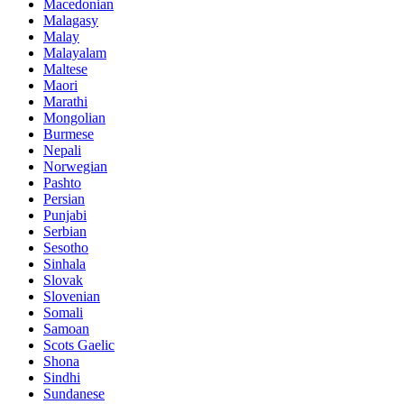
Macedonian
Malagasy
Malay
Malayalam
Maltese
Maori
Marathi
Mongolian
Burmese
Nepali
Norwegian
Pashto
Persian
Punjabi
Serbian
Sesotho
Sinhala
Slovak
Slovenian
Somali
Samoan
Scots Gaelic
Shona
Sindhi
Sundanese