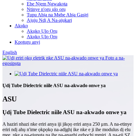
Ebe Njem Ngwakọta
Ntinye n'ọrụ ụlọ ọrụ
Tupu Ahịa na Mgbe Ahịa Gasịrị
Ajụjụ Ndị A Na-ajụkarị
Akụkọ
Akụkọ Ụlọ Ọrụ
Akụkọ Ụlọ Ọrụ
Kpọtụrụ anyị
English
Ụdị Tube Dielectric niile ASU na-akwado onwe ya
ASU
Ụdị Tube Dielectric niile ASU na-akwado onwe ya
A haziri nhazi nke eriri anya iji jikọọ eriri anya 250 μm. A na-etinye
eriri ndị ahụ n'ime ọkpọkọ na-adịghị ike nke e ji ihe modulus dị elu
mee, nke a na-ejupụta na ihe na-anaghị egbochi mmiri. A na-eji SZ