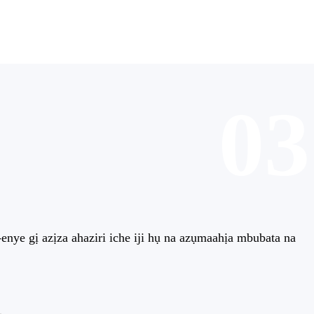
03
nye gị azịza ahaziri iche iji hụ na azụmaahịa mbubata na