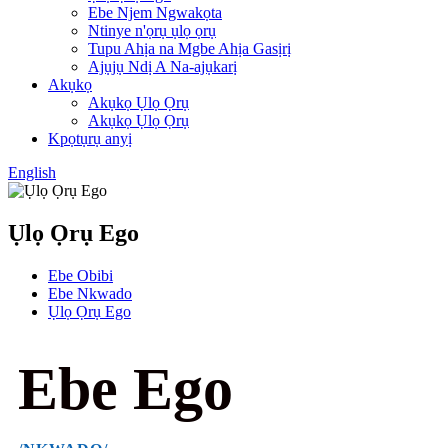
Ebe Njem Ngwakọta
Ntinye n'ọrụ ụlọ ọrụ
Tupu Ahịa na Mgbe Ahịa Gasịrị
Ajụjụ Ndị A Na-ajụkarị
Akụkọ
Akụkọ Ụlọ Ọrụ
Akụkọ Ụlọ Ọrụ
Kpọtụrụ anyị
English
Ụlọ Ọrụ Ego
Ebe Obibi
Ebe Nkwado
Ụlọ Ọrụ Ego
Ebe Ego