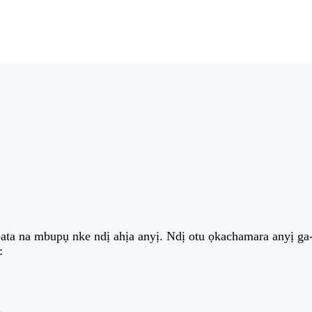
a na mbupụ nke ndị ahịa anyị. Ndị otu ọkachamara anyị ga-e
: