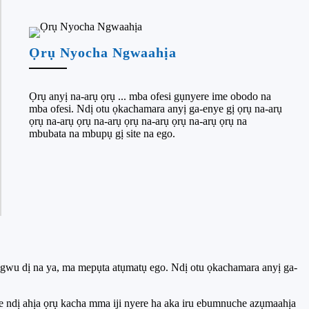
Ọrụ Nyocha Ngwaahịa
Ọrụ anyị na-arụ ọrụ ... mba ofesi gụnyere ime obodo na
mba ofesi. Ndị otu ọkachamara anyị ga-enye gị ọrụ na-arụ
ọrụ na-arụ ọrụ na-arụ ọrụ na-arụ ọrụ na-arụ ọrụ na
mbubata na mbupụ gị site na ego.
egwu dị na ya, ma mepụta atụmatụ ego. Ndị otu ọkachamara anyị ga-
e ndị ahịa ọrụ kacha mma iji nyere ha aka iru ebumnuche azụmaahịa