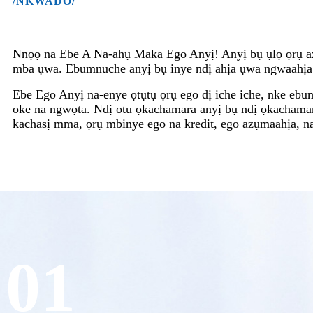
/NKWADO/
Nnọọ na Ebe A Na-ahụ Maka Ego Anyị! Anyị bụ ụlọ ọrụ azụm
mba ụwa. Ebumnuche anyị bụ inye ndị ahịa ụwa ngwaahịa 
Ebe Ego Anyị na-enye ọtụtụ ọrụ ego dị iche iche, nke eb
oke na ngwọta. Ndị otu ọkachamara anyị bụ ndị ọkachama
kachasị mma, ọrụ mbinye ego na kredit, ego azụmaahịa, na
01