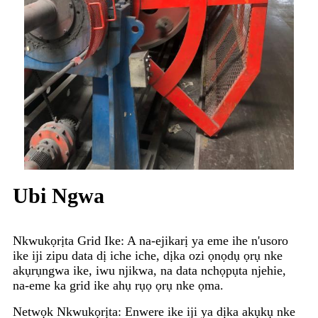
Ubi Ngwa
Nkwukọrịta Grid Ike: A na-ejikarị ya eme ihe n'usoro
ike iji zipu data dị iche iche, dịka ozi ọnọdụ ọrụ nke
akụrụngwa ike, iwu njikwa, na data nchọpụta njehie,
na-eme ka grid ike ahụ rụọ ọrụ nke ọma.
Netwọk Nkwukọrịta: Enwere ike iji ya dịka akụkụ nke