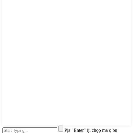
Pịa "Enter" iji chọọ ma ọ bụ