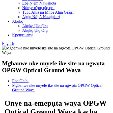
Ebe Njem Ngwakọta
Ntinye n'ọrụ ụlọ ọrụ
Tupu Ahịa na Mgbe Ahịa Gasịrị
Ajụjụ Ndị A Na-ajụkarị
Akụkọ
Akụkọ Ụlọ Ọrụ
Akụkọ Ụlọ Ọrụ
Kpọtụrụ anyị
English
Mgbanwe nke nnyefe ike site na ngwọta
OPGW Optical Ground Waya
Ebe Obibi
Mgbanwe nke nnyefe ike site na ngwọta OPGW Optical
Ground Waya
Onye na-emepụta waya OPGW
Optical Ground Waya kacha