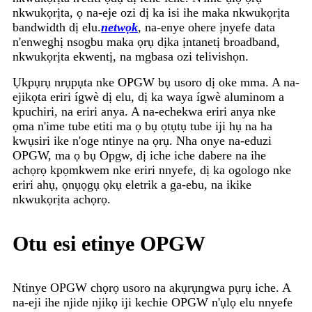
nkwukọrịta, ọ na-eje ozi dị ka isi ihe maka nkwukọrịta
bandwidth dị elu.
netwọk
, na-enye ohere ịnyefe data
n'enweghị nsogbu maka ọrụ dịka ịntanetị broadband,
nkwukọrịta ekwentị, na mgbasa ozi telivishọn.
Ụkpụrụ nrụpụta nke OPGW bụ usoro dị oke mma. A na-
ejikọta eriri ígwè dị elu, dị ka waya ígwè aluminom a
kpuchiri, na eriri anya. A na-echekwa eriri anya nke
ọma n'ime tube etiti ma ọ bụ ọtụtụ tube iji hụ na ha
kwụsiri ike n'oge ntinye na ọrụ. Nha onye na-eduzi
OPGW, ma ọ bụ Opgw, dị iche iche dabere na ihe
achọrọ kpọmkwem nke eriri nnyefe, dị ka ogologo nke
eriri ahụ, ọnụọgụ ọkụ eletrik a ga-ebu, na ikike
nkwukọrịta achọrọ.
Otu esi etinye OPGW
Ntinye OPGW chọrọ usoro na akụrụngwa pụrụ iche. A
na-eji ihe njide njikọ iji kechie OPGW n'ụlọ elu nnyefe