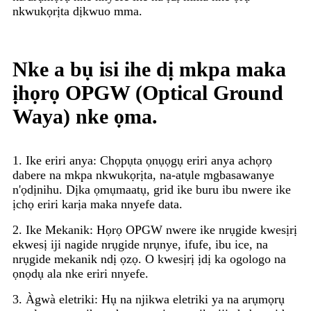
nkwukọrịta dịkwuo mma.
Nke a bụ isi ihe dị mkpa maka
ịhọrọ OPGW (Optical Ground
Waya) nke ọma.
1. Ike eriri anya: Chọpụta ọnụọgụ eriri anya achọrọ
dabere na mkpa nkwukọrịta, na-atụle mgbasawanye
n'ọdịnihu. Dịka ọmụmaatụ, grid ike buru ibu nwere ike
ịchọ eriri karịa maka nnyefe data.
2. Ike Mekanik: Họrọ OPGW nwere ike nrụgide kwesịrị
ekwesị iji nagide nrụgide nrụnye, ifufe, ibu ice, na
nrụgide mekanik ndị ọzọ. O kwesịrị ịdị ka ogologo na
ọnọdụ ala nke eriri nnyefe.
3. Àgwà eletriki: Hụ na njikwa eletriki ya na arụmọrụ