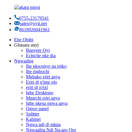
0755-23179541
sales@oyii.net
8618926041961
Ebe Obibi
Gbasara anyị
Banyere Oyi
Echiche nke ika
Ngwaahịa
Ihe nkwụnye na njikọ
Ihe mgbochi
Mgbakọ eriri anya
Eriri dị n'ime ụlọ
eriri dị n'èzí
Igbe Desktọpụ
Mmechi eriri anya
Igbe nkesa ngwa anya
Ogwe panel
Splitter
Kabinet
Ngwa ndị dị mkpa
Ngwaahịa Ndị Na-arụ Ọrụ