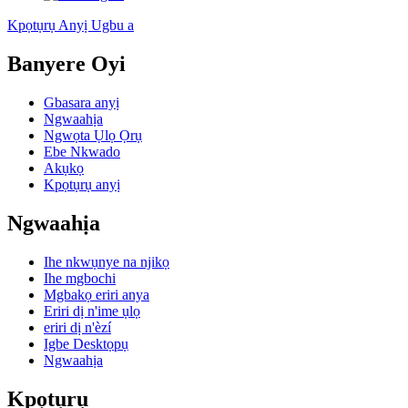
Kpọtụrụ Anyị Ugbu a
Banyere Oyi
Gbasara anyị
Ngwaahịa
Ngwọta Ụlọ Ọrụ
Ebe Nkwado
Akụkọ
Kpọtụrụ anyị
Ngwaahịa
Ihe nkwụnye na njikọ
Ihe mgbochi
Mgbakọ eriri anya
Eriri dị n'ime ụlọ
eriri dị n'èzí
Igbe Desktọpụ
Ngwaahịa
Kpọtụrụ