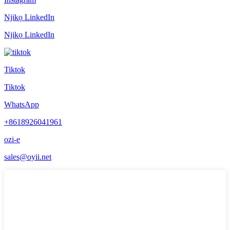
Njikọ LinkedIn
Njikọ LinkedIn
Tiktok
Tiktok
WhatsApp
+8618926041961
ozi-e
sales@oyii.net