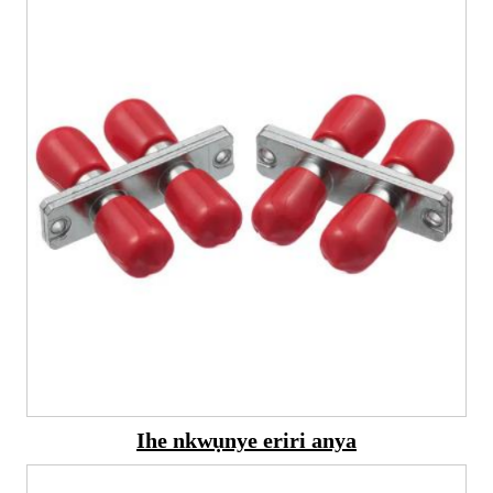
Ihe nkwụnye eriri anya