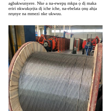
agbakwunyere. Nke a na-ewepụ mkpa ọ dị maka
eriri nkwukọrịta dị iche iche, na-ebelata ọnụ ahịa
nrụnye na mmezi nke ukwuu.