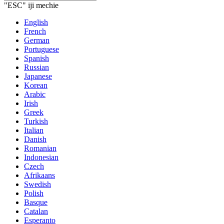
"ESC" iji mechie
English
French
German
Portuguese
Spanish
Russian
Japanese
Korean
Arabic
Irish
Greek
Turkish
Italian
Danish
Romanian
Indonesian
Czech
Afrikaans
Swedish
Polish
Basque
Catalan
Esperanto