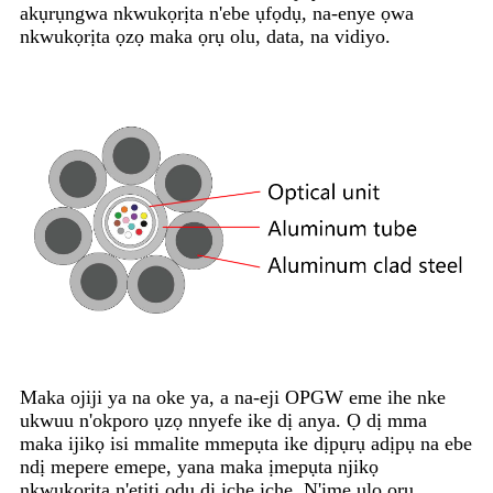
akụrụngwa nkwukọrịta n'ebe ụfọdụ, na-enye ọwa
nkwukọrịta ọzọ maka ọrụ olu, data, na vidiyo.
Maka ojiji ya na oke ya, a na-eji OPGW eme ihe nke
ukwuu n'okporo ụzọ nnyefe ike dị anya. Ọ dị mma
maka ijikọ isi mmalite mmepụta ike dịpụrụ adịpụ na ebe
ndị mepere emepe, yana maka ịmepụta njikọ
nkwukọrịta n'etiti ọdụ dị iche iche. N'ime ụlọ ọrụ