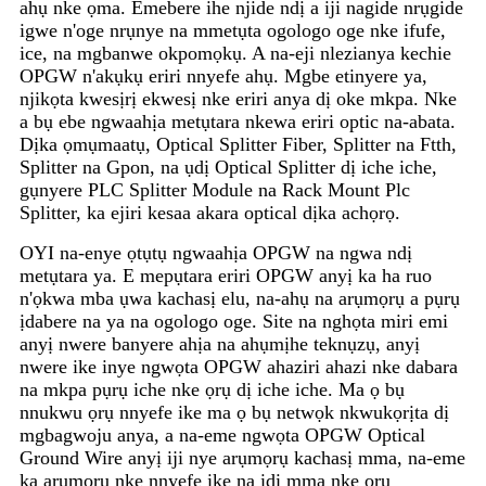
ahụ nke ọma. Emebere ihe njide ndị a iji nagide nrụgide
igwe n'oge nrụnye na mmetụta ogologo oge nke ifufe,
ice, na mgbanwe okpomọkụ. A na-eji nlezianya kechie
OPGW n'akụkụ eriri nnyefe ahụ. Mgbe etinyere ya,
njikọta kwesịrị ekwesị nke eriri anya dị oke mkpa. Nke
a bụ ebe ngwaahịa metụtara nkewa eriri optic na-abata.
Dịka ọmụmaatụ, Optical Splitter Fiber, Splitter na Ftth,
Splitter na Gpon, na ụdị Optical Splitter dị iche iche,
gụnyere PLC Splitter Module na Rack Mount Plc
Splitter, ka ejiri kesaa akara optical dịka achọrọ.
OYI na-enye ọtụtụ ngwaahịa OPGW na ngwa ndị
metụtara ya. E mepụtara eriri OPGW anyị ka ha ruo
n'ọkwa mba ụwa kachasị elu, na-ahụ na arụmọrụ a pụrụ
ịdabere na ya na ogologo oge. Site na nghọta miri emi
anyị nwere banyere ahịa na ahụmịhe teknụzụ, anyị
nwere ike inye ngwọta OPGW ahaziri ahazi nke dabara
na mkpa pụrụ iche nke ọrụ dị iche iche. Ma ọ bụ
nnukwu ọrụ nnyefe ike ma ọ bụ netwọk nkwukọrịta dị
mgbagwoju anya, a na-eme ngwọta OPGW Optical
Ground Wire anyị iji nye arụmọrụ kachasị mma, na-eme
ka arụmọrụ nke nnyefe ike na ịdị mma nke ọrụ