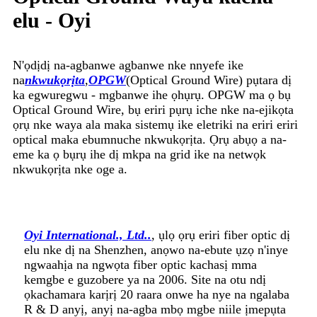
elu - Oyi
N'ọdịdị na-agbanwe agbanwe nke nnyefe ike
na
nkwukọrịta
,
OPGW
(Optical Ground Wire) pụtara dị
ka egwuregwu - mgbanwe ihe ọhụrụ. OPGW ma ọ bụ
Optical Ground Wire, bụ eriri pụrụ iche nke na-ejikọta
ọrụ nke waya ala maka sistemụ ike eletriki na eriri eriri
optical maka ebumnuche nkwukọrịta. Ọrụ abụọ a na-
eme ka ọ bụrụ ihe dị mkpa na grid ike na netwọk
nkwukọrịta nke oge a.
Oyi International., Ltd.
.
, ụlọ ọrụ eriri fiber optic dị
elu nke dị na Shenzhen, anọwo na-ebute ụzọ n'inye
ngwaahịa na ngwọta fiber optic kachasị mma
kemgbe e guzobere ya na 2006. Site na otu ndị
ọkachamara karịrị 20 raara onwe ha nye na ngalaba
R & D anyị, anyị na-agba mbọ mgbe niile ịmepụta