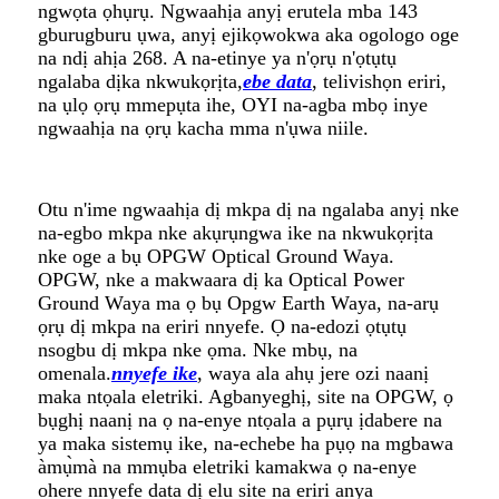
ngwọta ọhụrụ. Ngwaahịa anyị erutela mba 143
gburugburu ụwa, anyị ejikọwokwa aka ogologo oge
na ndị ahịa 268. A na-etinye ya n'ọrụ n'ọtụtụ
ngalaba dịka nkwukọrịta,
ebe data
, telivishọn eriri,
na ụlọ ọrụ mmepụta ihe, OYI na-agba mbọ inye
ngwaahịa na ọrụ kacha mma n'ụwa niile.
Otu n'ime ngwaahịa dị mkpa dị na ngalaba anyị nke
na-egbo mkpa nke akụrụngwa ike na nkwukọrịta
nke oge a bụ OPGW Optical Ground Waya.
OPGW, nke a makwaara dị ka Optical Power
Ground Waya ma ọ bụ Opgw Earth Waya, na-arụ
ọrụ dị mkpa na eriri nnyefe. Ọ na-edozi ọtụtụ
nsogbu dị mkpa nke ọma. Nke mbụ, na
omenala.
nnyefe ike
, waya ala ahụ jere ozi naanị
maka ntọala eletriki. Agbanyeghị, site na OPGW, ọ
bụghị naanị na ọ na-enye ntọala a pụrụ ịdabere na
ya maka sistemụ ike, na-echebe ha pụọ ​​​​na mgbawa
àmụ̀mà na mmụba eletriki kamakwa ọ na-enye
ohere nnyefe data dị elu site na eriri anya