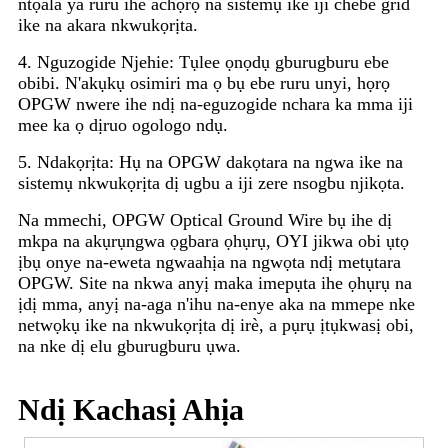
ntọala ya ruru ihe achọrọ na sistemụ ike iji chebe grid
ike na akara nkwukọrịta.
4. Nguzogide Njehie: Tụlee ọnọdụ gburugburu ebe
obibi. N'akụkụ osimiri ma ọ bụ ebe ruru unyi, họrọ
OPGW nwere ihe ndị na-eguzogide nchara ka mma iji
mee ka ọ dịruo ogologo ndụ.
5. Ndakọrịta: Hụ na OPGW dakọtara na ngwa ike na
sistemụ nkwukọrịta dị ugbu a iji zere nsogbu njikọta.
Na mmechi, OPGW Optical Ground Wire bụ ihe dị
mkpa na akụrụngwa ọgbara ọhụrụ, OYI jikwa obi ụtọ
ịbụ onye na-eweta ngwaahịa na ngwọta ndị metụtara
OPGW. Site na nkwa anyị maka imepụta ihe ọhụrụ na
ịdị mma, anyị na-aga n'ihu na-enye aka na mmepe nke
netwọkụ ike na nkwukọrịta dị irè, a pụrụ ịtụkwasị obi,
na nke dị elu gburugburu ụwa.
Ndị Kachasị Ahịa