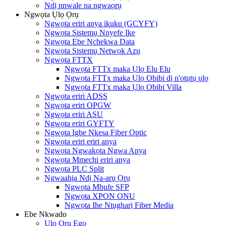
Ndị nnwale na ngwaọrụ
Ngwọta Ụlọ Ọrụ
Ngwọta eriri anya ikuku (GCYFY)
Ngwọta Sistemụ Nnyefe Ike
Ngwọta Ebe Nchekwa Data
Ngwọta Sistemụ Netwọk Azụ
Ngwọta FTTX
Ngwọta FTTx maka Ụlọ Elu Elu
Ngwọta FTTx maka Ụlọ Obibi dị n'ọtụtụ ụlọ
Ngwọta FTTx maka Ụlọ Obibi Villa
Ngwọta eriri ADSS
Ngwọta eriri OPGW
Ngwọta eriri ASU
Ngwọta eriri GYFTY
Ngwọta Igbe Nkesa Fiber Optic
Ngwọta eriri eriri anya
Ngwọta Ngwakọta Ngwa Anya
Ngwọta Mmechi eriri anya
Ngwọta PLC Split
Ngwaahịa Ndị Na-arụ Ọrụ
Ngwọta Mbufe SFP
Ngwọta XPON ONU
Ngwọta Ihe Ntụgharị Fiber Media
Ebe Nkwado
Ụlọ Ọrụ Ego