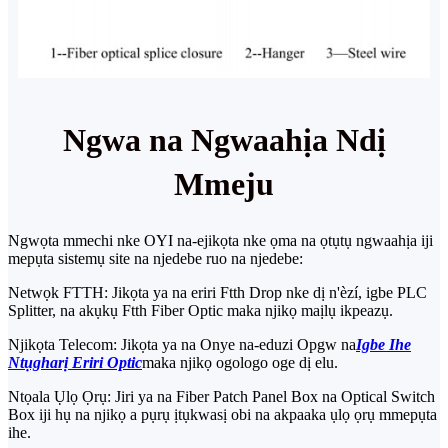
Ngwa na Ngwaahịa Ndị
Mmeju
Ngwọta mmechi nke OYI na-ejikọta nke ọma na ọtụtụ ngwaahịa iji
mepụta sistemụ site na njedebe ruo na njedebe:
Netwọk FTTH: Jikọta ya na eriri Ftth Drop nke dị n'èzí, igbe PLC
Splitter, na akụkụ Ftth Fiber Optic maka njikọ maịlụ ikpeazụ.
Njikọta Telecom: Jikọta ya na Onye na-eduzi Opgw na
Igbe Ihe
Ntụgharị Eriri Optic
maka njikọ ogologo oge dị elu.
Ntọala Ụlọ Ọrụ: Jiri ya na Fiber Patch Panel Box na Optical Switch
Box iji hụ na njikọ a pụrụ ịtụkwasị obi na akpaaka ụlọ ọrụ mmepụta
ihe.