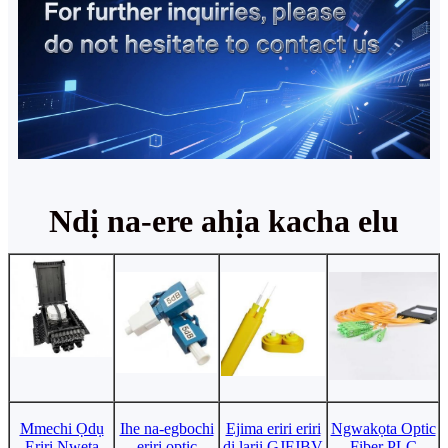
Ndị na-ere ahịa kacha elu
Mmechi Ọdụ
Ihe na-egbochi
Ejima eriri eriri
Ngwakọta Optic
Eriri Nweta
eriri optic
dị larịị GJFJBV
Fiber PLC