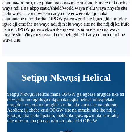
abụọ na-arụ ọrụ, nke pụtara na ọ na-arụ ọrụ abụọ.
E mere t iji dochie
waya ndị a na-akpọ static/shield/world waya n'elu waya nnyefe site
n'elu waya site n'inwe eriri anya nke enwere ike iji maka
ebumnuche nkwukọrịta. OPGW ga-enwerịrị ike iguzogide nrụgide
igwe eji eme ihe na waya ndị dị n'elu waya site na ihe ndị dị ka ifufe
na ice. OPGW ga-enwekwa ike ijikwa nsogbu eletriki na waya
nnyefe site n'inye ụzọ gaa ala n'emebighị eriri anya dị nro dị n'ime
waya ahụ.
Setịpụ Nkwụsị Helical
Setịpụ Nkwụsị Helical maka OPGW ga-agbasa nrụgide nke isi
nkwụsịtụ ruo ogologo mkpanaka agha helical niile.
;
belata
nrụgide kwụ ọtọ na nrụgide siri ike nke ọma site na mkpọtụ
Aeolian; iji chebe eriri OPGW site na mmebi nke ihe ndị a
kpọtụrụ aha n'elu kpatara, melite ike ọgwụgwụ nke eriri ahụ
nke ukwuu, ma gbasaa ndụ ọrụ nke eriri OPGW