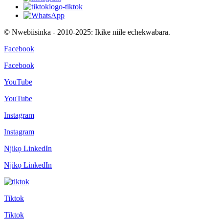
© Nwebiisinka - 2010-2025: Ikike niile echekwabara.
Facebook
Facebook
YouTube
YouTube
Instagram
Instagram
Njikọ LinkedIn
Njikọ LinkedIn
Tiktok
Tiktok