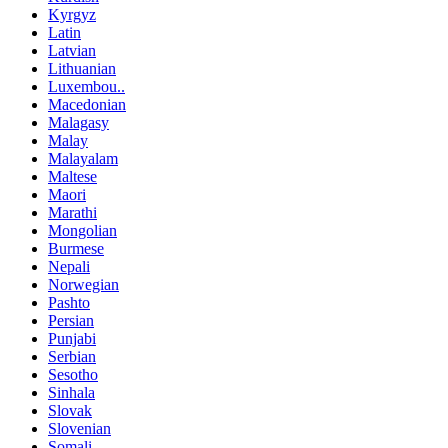
Kyrgyz
Latin
Latvian
Lithuanian
Luxembou..
Macedonian
Malagasy
Malay
Malayalam
Maltese
Maori
Marathi
Mongolian
Burmese
Nepali
Norwegian
Pashto
Persian
Punjabi
Serbian
Sesotho
Sinhala
Slovak
Slovenian
Somali