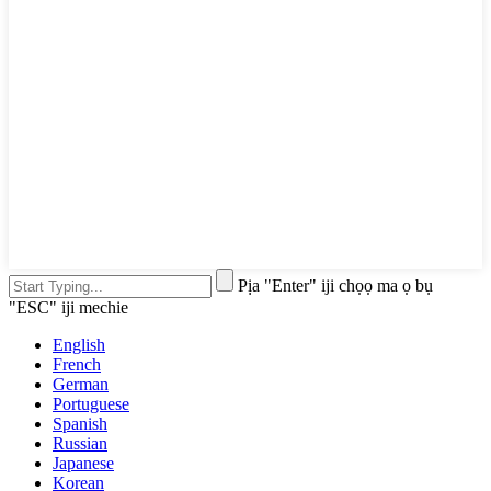
Pịa "Enter" iji chọọ ma ọ bụ
"ESC" iji mechie
English
French
German
Portuguese
Spanish
Russian
Japanese
Korean