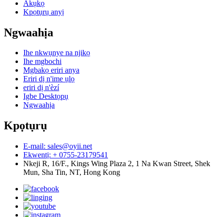
Akụkọ
Kpọtụrụ anyị
Ngwaahịa
Ihe nkwụnye na njikọ
Ihe mgbochi
Mgbakọ eriri anya
Eriri dị n'ime ụlọ
eriri dị n'èzí
Igbe Desktọpụ
Ngwaahịa
Kpọtụrụ
E-mail: sales@oyii.net
Ekwentị: + 0755-23179541
Nkeji R, 16/F., Kings Wing Plaza 2, 1 Na Kwan Street, Shek
Mun, Sha Tin, NT, Hong Kong