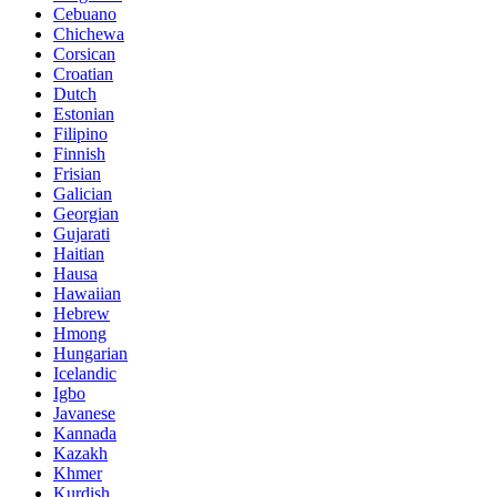
Cebuano
Chichewa
Corsican
Croatian
Dutch
Estonian
Filipino
Finnish
Frisian
Galician
Georgian
Gujarati
Haitian
Hausa
Hawaiian
Hebrew
Hmong
Hungarian
Icelandic
Igbo
Javanese
Kannada
Kazakh
Khmer
Kurdish