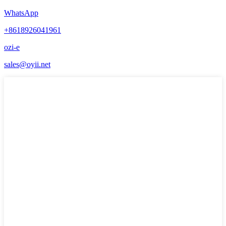
WhatsApp
+8618926041961
ozi-e
sales@oyii.net