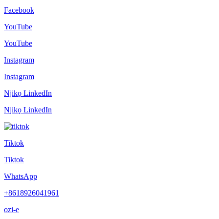
Facebook
YouTube
YouTube
Instagram
Instagram
Njikọ LinkedIn
Njikọ LinkedIn
Tiktok
Tiktok
WhatsApp
+8618926041961
ozi-e