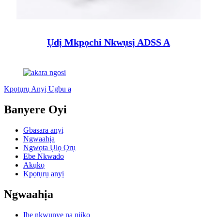
Ụdị Mkpọchi Nkwụsị ADSS A
Kpọtụrụ Anyị Ugbu a
Banyere Oyi
Gbasara anyị
Ngwaahịa
Ngwọta Ụlọ Ọrụ
Ebe Nkwado
Akụkọ
Kpọtụrụ anyị
Ngwaahịa
Ihe nkwụnye na njikọ