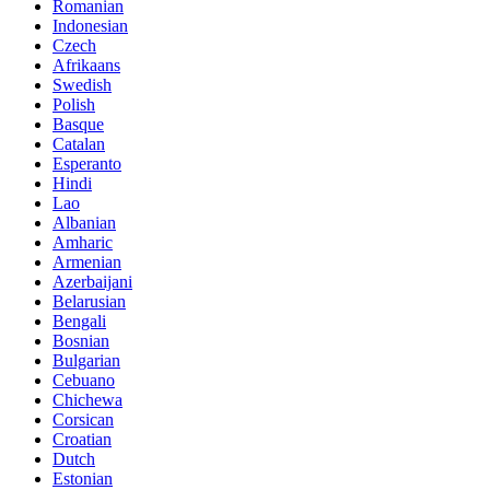
Romanian
Indonesian
Czech
Afrikaans
Swedish
Polish
Basque
Catalan
Esperanto
Hindi
Lao
Albanian
Amharic
Armenian
Azerbaijani
Belarusian
Bengali
Bosnian
Bulgarian
Cebuano
Chichewa
Corsican
Croatian
Dutch
Estonian