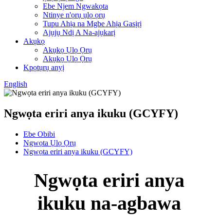
Ebe Njem Ngwakọta
Ntinye n'ọrụ ụlọ ọrụ
Tupu Ahịa na Mgbe Ahịa Gasịrị
Ajụjụ Ndị A Na-ajụkarị
Akụkọ
Akụkọ Ụlọ Ọrụ
Akụkọ Ụlọ Ọrụ
Kpọtụrụ anyị
English
Ngwọta eriri anya ikuku (GCYFY)
Ebe Obibi
Ngwọta Ụlọ Ọrụ
Ngwọta eriri anya ikuku (GCYFY)
Ngwọta eriri anya
ikuku na-agbawa