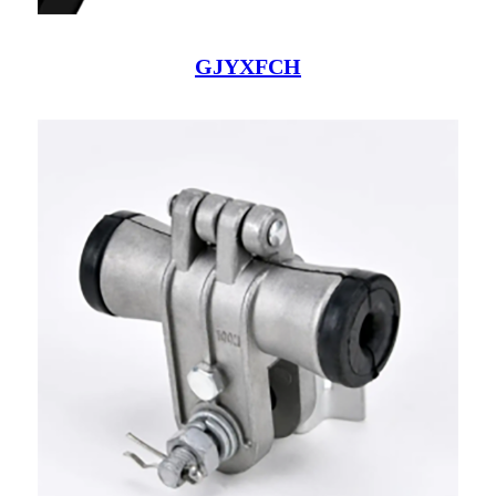
GJYXFCH