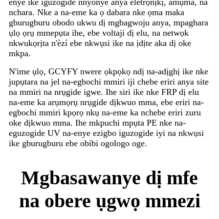
enye ike iguzogide nnyonye anya eletrọnịkị, àmụ̀mà, na
nchara. Nke a na-eme ka ọ dabara nke ọma maka
gburugburu obodo ukwu dị mgbagwoju anya, mpaghara
ụlọ ọrụ mmepụta ihe, ebe voltaji dị elu, na netwọk
nkwukọrịta n'èzí ebe nkwụsi ike na ịdịte aka dị oke
mkpa.
N'ime ụlọ, GCYFY nwere ọkpọkọ ndị na-adịghị ike nke
jupụtara na jel na-egbochi mmiri iji chebe eriri anya site
na mmiri na nrụgide igwe. Ihe siri ike nke FRP dị elu
na-eme ka arụmọrụ nrụgide dịkwuo mma, ebe eriri na-
egbochi mmiri kpọrọ nkụ na-eme ka nchebe eriri zuru
oke dịkwuo mma. Ihe mkpuchi mpụta PE nke na-
eguzogide UV na-enye ezigbo iguzogide iyi na nkwụsi
ike gburugburu ebe obibi ogologo oge.
Mgbasawanye dị mfe
na obere ụgwọ mmezi