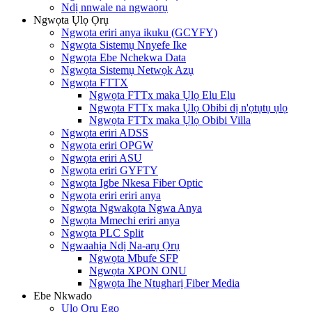
Ndị nnwale na ngwaọrụ
Ngwọta Ụlọ Ọrụ
Ngwọta eriri anya ikuku (GCYFY)
Ngwọta Sistemụ Nnyefe Ike
Ngwọta Ebe Nchekwa Data
Ngwọta Sistemụ Netwọk Azụ
Ngwọta FTTX
Ngwọta FTTx maka Ụlọ Elu Elu
Ngwọta FTTx maka Ụlọ Obibi dị n'ọtụtụ ụlọ
Ngwọta FTTx maka Ụlọ Obibi Villa
Ngwọta eriri ADSS
Ngwọta eriri OPGW
Ngwọta eriri ASU
Ngwọta eriri GYFTY
Ngwọta Igbe Nkesa Fiber Optic
Ngwọta eriri eriri anya
Ngwọta Ngwakọta Ngwa Anya
Ngwọta Mmechi eriri anya
Ngwọta PLC Split
Ngwaahịa Ndị Na-arụ Ọrụ
Ngwọta Mbufe SFP
Ngwọta XPON ONU
Ngwọta Ihe Ntụgharị Fiber Media
Ebe Nkwado
Ụlọ Ọrụ Ego