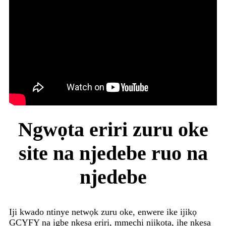
Ngwọta eriri zuru oke
site na njedebe ruo na
njedebe
Iji kwado ntinye netwọk zuru oke, enwere ike ijikọ
GCYFY na igbe nkesa eriri, mmechi njikọta, ihe nkesa