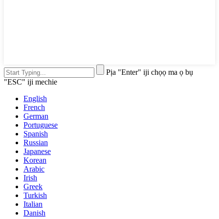
Pịa "Enter" iji chọọ ma ọ bụ
"ESC" iji mechie
English
French
German
Portuguese
Spanish
Russian
Japanese
Korean
Arabic
Irish
Greek
Turkish
Italian
Danish