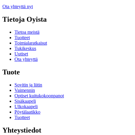
Ota yhteyttä nyt
Tietoja Oyista
Tietoa meistä
Tuotteet
Toimialaratkaisut
Tukikeskus
Uutiset
Ota yhteyttä
Tuote
Sovitin ja liitin
Vaimennin
Optiset kuitukokoonpanot
Sisäkaapeli
Ulkokaapeli
Pöytälaatikko
Tuotteet
Yhteystiedot