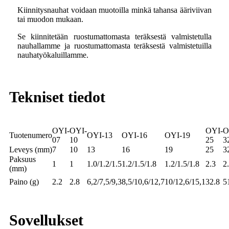
Kiinnitysnauhat voidaan muotoilla minkä tahansa ääriviivan
tai muodon mukaan.
Se kiinnitetään ruostumattomasta teräksestä valmistetulla
nauhallamme ja ruostumattomasta teräksestä valmistetuilla
nauhatyökaluillamme.
Tekniset tiedot
OYI-
OYI-
OYI-
O
Tuotenumero
OYI-13
OYI-16
OYI-19
07
10
25
3
Leveys (mm)
7
10
13
16
19
25
3
Paksuus
1
1
1.0/1.2/1.5
1.2/1.5/1.8
1.2/1.5/1.8
2.3
2
(mm)
Paino (g)
2.2
2.8
6,2/7,5/9,3
8,5/10,6/12,7
10/12,6/15,1
32.8
5
Sovellukset