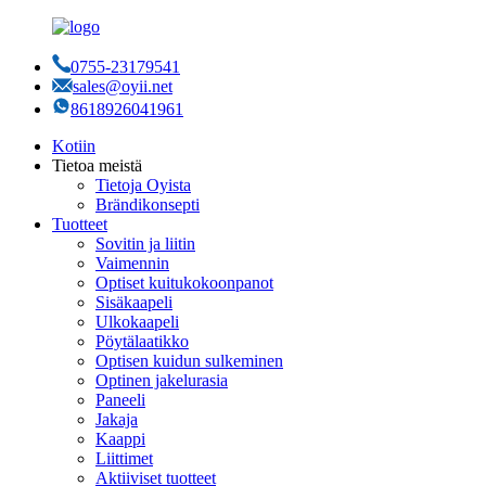
0755-23179541
sales@oyii.net
8618926041961
Kotiin
Tietoa meistä
Tietoja Oyista
Brändikonsepti
Tuotteet
Sovitin ja liitin
Vaimennin
Optiset kuitukokoonpanot
Sisäkaapeli
Ulkokaapeli
Pöytälaatikko
Optisen kuidun sulkeminen
Optinen jakelurasia
Paneeli
Jakaja
Kaappi
Liittimet
Aktiiviset tuotteet