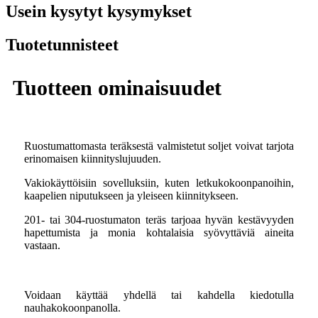
Usein kysytyt kysymykset
Tuotetunnisteet
Tuotteen ominaisuudet
Ruostumattomasta teräksestä valmistetut soljet voivat tarjota
erinomaisen kiinnityslujuuden.
Vakiokäyttöisiin sovelluksiin, kuten letkukokoonpanoihin,
kaapelien niputukseen ja yleiseen kiinnitykseen.
201- tai 304-ruostumaton teräs tarjoaa hyvän kestävyyden
hapettumista ja monia kohtalaisia ​​syövyttäviä aineita
vastaan.
Voidaan käyttää yhdellä tai kahdella kiedotulla
nauhakokoonpanolla.