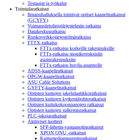
Testaajat ja työkalut
Toimialaratkaisut
Ilmapuhalluksella toimivat optiset kaapeliratkaisut
(GCYFY)
Voimansiirtolinjajärjestelmän ratkaisu
Datakeskusratkaisu
Runkoverkkojärjestelmäratkaisu
FTTX-ratkaisu
FTTx-ratkaisu korkeille rakennuksille
FTTx-ratkaisu monikerroksisiin
asuinrakennuksiin
FTTx-ratkaisu huvila-asunnolle
ADSS-kaapeliratkaisut
OPGW-kaapeliratkaisut
ASU Cable Solutions
GYFTY-kaapeliratkaisut
Optisten kuitujen jakelulaatikkoratkaisut
Optisten kuitujen kytkentäjohtoratkaisut
Optisten kuitukokoonpanojen ratkaisut
Optisten kuitujen sulkemisratkaisut
PLC-jakajaratkaisut
Aktiiviset tuotteet
SFP-lähetin-vastaanotinratkaisut
XPON ONU -ratkaisut
Kuitumediamuunninratkaisut