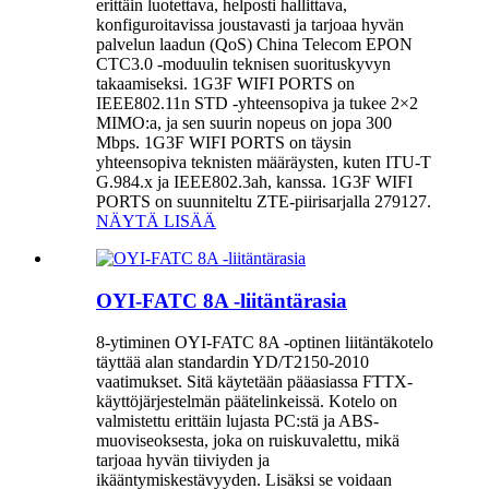
erittäin luotettava, helposti hallittava,
konfiguroitavissa joustavasti ja tarjoaa hyvän
palvelun laadun (QoS) China Telecom EPON
CTC3.0 -moduulin teknisen suorituskyvyn
takaamiseksi. 1G3F WIFI PORTS on
IEEE802.11n STD -yhteensopiva ja tukee 2×2
MIMO:a, ja sen suurin nopeus on jopa 300
Mbps. 1G3F WIFI PORTS on täysin
yhteensopiva teknisten määräysten, kuten ITU-T
G.984.x ja IEEE802.3ah, kanssa. 1G3F WIFI
PORTS on suunniteltu ZTE-piirisarjalla 279127.
NÄYTÄ LISÄÄ
OYI-FATC 8A -liitäntärasia
8-ytiminen OYI-FATC 8A -optinen liitäntäkotelo
täyttää alan standardin YD/T2150-2010
vaatimukset. Sitä käytetään pääasiassa FTTX-
käyttöjärjestelmän päätelinkeissä. Kotelo on
valmistettu erittäin lujasta PC:stä ja ABS-
muoviseoksesta, joka on ruiskuvalettu, mikä
tarjoaa hyvän tiiviyden ja
ikääntymiskestävyyden. Lisäksi se voidaan