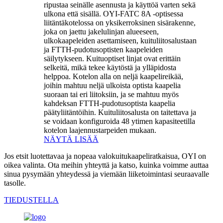
ripustaa seinälle asennusta ja käyttöä varten sekä
ulkona että sisällä. OYI-FATC 8A -optisessa
liitäntäkotelossa on yksikerroksinen sisärakenne,
joka on jaettu jakelulinjan alueeseen,
ulkokaapeleiden asettamiseen, kuituliitosalustaan ​​
ja FTTH-pudotusoptisten kaapeleiden
säilytykseen. Kuituoptiset linjat ovat erittäin
selkeitä, mikä tekee käytöstä ja ylläpidosta
helppoa. Kotelon alla on neljä kaapelireikää,
joihin mahtuu neljä ulkoista optista kaapelia
suoraan tai eri liitoksiin, ja se mahtuu myös
kahdeksan FTTH-pudotusoptista kaapelia
päätyliitäntöihin. Kuituliitosalusta on taitettava ja
se voidaan konfiguroida 48 ytimen kapasiteetilla
kotelon laajennustarpeiden mukaan.
NÄYTÄ LISÄÄ
Jos etsit luotettavaa ja nopeaa valokuitukaapeliratkaisua, OYI on
oikea valinta. Ota meihin yhteyttä ja katso, kuinka voimme auttaa
sinua pysymään yhteydessä ja viemään liiketoimintasi seuraavalle
tasolle.
TIEDUSTELLA