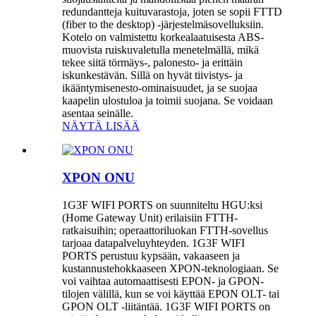
redundantteja kuituvarastoja, joten se sopii FTTD
(fiber to the desktop) -järjestelmäsovelluksiin.
Kotelo on valmistettu korkealaatuisesta ABS-
muovista ruiskuvaletulla menetelmällä, mikä
tekee siitä törmäys-, palonesto- ja erittäin
iskunkestävän. Sillä on hyvät tiivistys- ja
ikääntymisenesto-ominaisuudet, ja se suojaa
kaapelin ulostuloa ja toimii suojana. Se voidaan
asentaa seinälle.
NÄYTÄ LISÄÄ
XPON ONU
1G3F WIFI PORTS on suunniteltu HGU:ksi
(Home Gateway Unit) erilaisiin FTTH-
ratkaisuihin; operaattoriluokan FTTH-sovellus
tarjoaa datapalveluyhteyden. 1G3F WIFI
PORTS perustuu kypsään, vakaaseen ja
kustannustehokkaaseen XPON-teknologiaan. Se
voi vaihtaa automaattisesti EPON- ja GPON-
tilojen välillä, kun se voi käyttää EPON OLT- tai
GPON OLT -liitäntää. 1G3F WIFI PORTS on