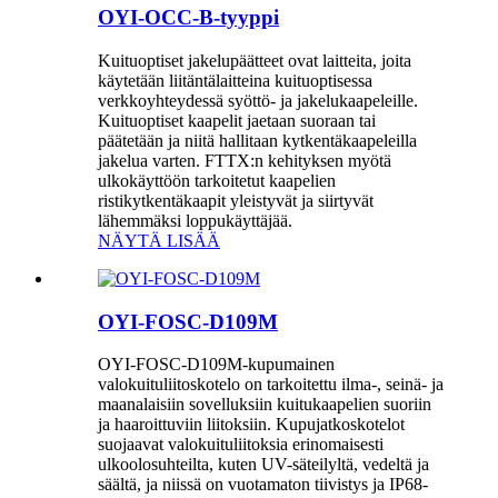
OYI-OCC-B-tyyppi
Kuituoptiset jakelupäätteet ovat laitteita, joita
käytetään liitäntälaitteina kuituoptisessa
verkkoyhteydessä syöttö- ja jakelukaapeleille.
Kuituoptiset kaapelit jaetaan suoraan tai
päätetään ja niitä hallitaan kytkentäkaapeleilla
jakelua varten. FTTX:n kehityksen myötä
ulkokäyttöön tarkoitetut kaapelien
ristikytkentäkaapit yleistyvät ja siirtyvät
lähemmäksi loppukäyttäjää.
NÄYTÄ LISÄÄ
OYI-FOSC-D109M
OYI-FOSC-D109M-kupumainen
valokuituliitoskotelo on tarkoitettu ilma-, seinä- ja
maanalaisiin sovelluksiin kuitukaapelien suoriin
ja haaroittuviin liitoksiin. Kupujatkoskotelot
suojaavat valokuituliitoksia erinomaisesti
ulkoolosuhteilta, kuten UV-säteilyltä, vedeltä ja
säältä, ja niissä on vuotamaton tiivistys ja IP68-