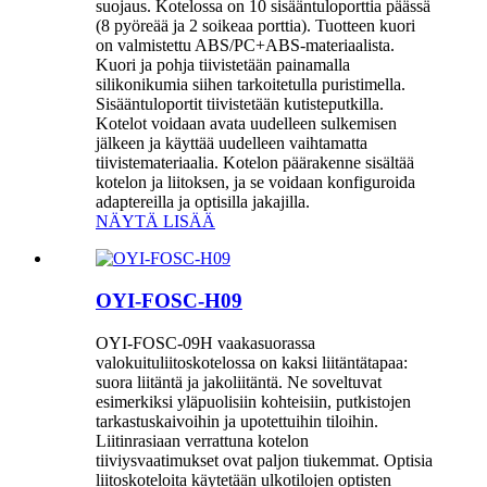
suojaus. Kotelossa on 10 sisääntuloporttia päässä
(8 pyöreää ja 2 soikeaa porttia). Tuotteen kuori
on valmistettu ABS/PC+ABS-materiaalista.
Kuori ja pohja tiivistetään painamalla
silikonikumia siihen tarkoitetulla puristimella.
Sisääntuloportit tiivistetään kutisteputkilla.
Kotelot voidaan avata uudelleen sulkemisen
jälkeen ja käyttää uudelleen vaihtamatta
tiivistemateriaalia. Kotelon päärakenne sisältää
kotelon ja liitoksen, ja se voidaan konfiguroida
adaptereilla ja optisilla jakajilla.
NÄYTÄ LISÄÄ
OYI-FOSC-H09
OYI-FOSC-09H vaakasuorassa
valokuituliitoskotelossa on kaksi liitäntätapaa:
suora liitäntä ja jakoliitäntä. Ne soveltuvat
esimerkiksi yläpuolisiin kohteisiin, putkistojen
tarkastuskaivoihin ja upotettuihin tiloihin.
Liitinrasiaan verrattuna kotelon
tiiviysvaatimukset ovat paljon tiukemmat. Optisia
liitoskoteloita käytetään ulkotilojen optisten