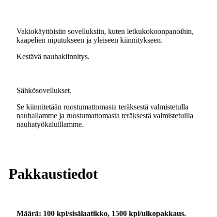
Vakiokäyttöisiin sovelluksiin, kuten letkukokoonpanoihin,
kaapelien niputukseen ja yleiseen kiinnitykseen.
Kestävä nauhakiinnitys.
Sähkösovellukset.
Se kiinnitetään ruostumattomasta teräksestä valmistetulla
nauhallamme ja ruostumattomasta teräksestä valmistetuilla
nauhatyökaluillamme.
Pakkaustiedot
Määrä: 100 kpl/sisälaatikko, 1500 kpl/ulkopakkaus.