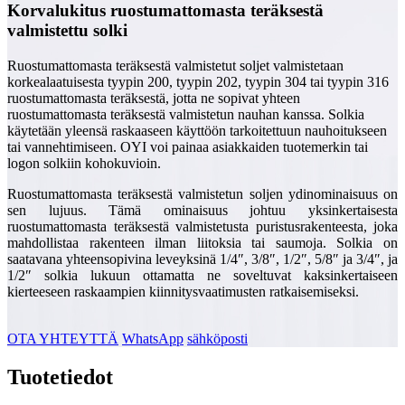
Korvalukitus ruostumattomasta teräksestä
valmistettu solki
Ruostumattomasta teräksestä valmistetut soljet valmistetaan
korkealaatuisesta tyypin 200, tyypin 202, tyypin 304 tai tyypin 316
ruostumattomasta teräksestä, jotta ne sopivat yhteen
ruostumattomasta teräksestä valmistetun nauhan kanssa. Solkia
käytetään yleensä raskaaseen käyttöön tarkoitettuun nauhoitukseen
tai vannehtimiseen. OYI voi painaa asiakkaiden tuotemerkin tai
logon solkiin kohokuvioin.
Ruostumattomasta teräksestä valmistetun soljen ydinominaisuus on
sen lujuus. Tämä ominaisuus johtuu yksinkertaisesta
ruostumattomasta teräksestä valmistetusta puristusrakenteesta, joka
mahdollistaa rakenteen ilman liitoksia tai saumoja. Solkia on
saatavana yhteensopivina leveyksinä 1/4″, 3/8″, 1/2″, 5/8″ ja 3/4″, ja
1/2″ solkia lukuun ottamatta ne soveltuvat kaksinkertaiseen
kierteeseen raskaampien kiinnitysvaatimusten ratkaisemiseksi.
OTA YHTEYTTÄ
WhatsApp
sähköposti
Tuotetiedot