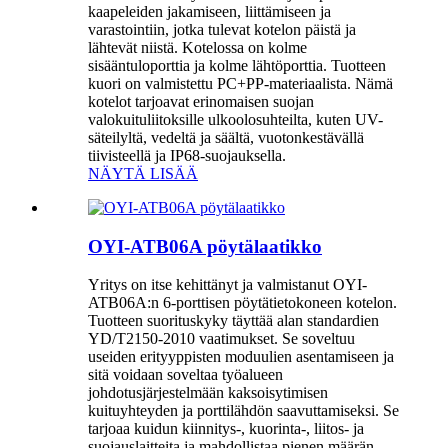
kaapeleiden jakamiseen, liittämiseen ja
varastointiin, jotka tulevat kotelon päistä ja
lähtevät niistä. Kotelossa on kolme
sisääntuloporttia ja kolme lähtöporttia. Tuotteen
kuori on valmistettu PC+PP-materiaalista. Nämä
kotelot tarjoavat erinomaisen suojan
valokuituliitoksille ulkoolosuhteilta, kuten UV-
säteilyltä, vedeltä ja säältä, vuotonkestävällä
tiivisteellä ja IP68-suojauksella.
NÄYTÄ LISÄÄ
OYI-ATB06A pöytälaatikko
Yritys on itse kehittänyt ja valmistanut OYI-
ATB06A:n 6-porttisen pöytätietokoneen kotelon.
Tuotteen suorituskyky täyttää alan standardien
YD/T2150-2010 vaatimukset. Se soveltuu
useiden erityyppisten moduulien asentamiseen ja
sitä voidaan soveltaa työalueen
johdotusjärjestelmään kaksoisytimisen
kuituyhteyden ja porttilähdön saavuttamiseksi. Se
tarjoaa kuidun kiinnitys-, kuorinta-, liitos- ja
suojauslaitteita ja mahdollistaa pienen määrän