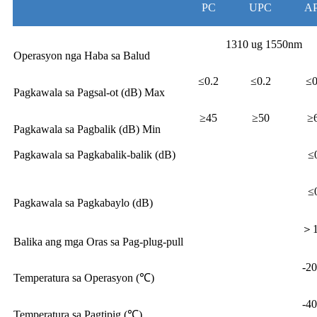
PC
UPC
A
1310 ug 1550nm
Operasyon nga Haba sa Balud
≤0.2
≤0.2
≤0
Pagkawala sa Pagsal-ot (dB) Max
≥45
≥50
≥
Pagkawala sa Pagbalik (dB) Min
Pagkawala sa Pagkabalik-balik (dB)
≤
≤
Pagkawala sa Pagkabaylo (dB)
＞1
Balika ang mga Oras sa Pag-plug-pull
-2
Temperatura sa Operasyon (℃)
-4
Temperatura sa Pagtipig (℃)