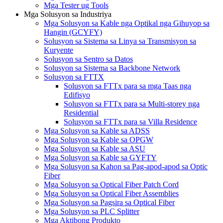
Mga Tester ug Tools
Mga Solusyon sa Industriya
Mga Solusyon sa Kable nga Optikal nga Gihuyop sa
Hangin (GCYFY)
Solusyon sa Sistema sa Linya sa Transmisyon sa
Kuryente
Solusyon sa Sentro sa Datos
Solusyon sa Sistema sa Backbone Network
Solusyon sa FTTX
Solusyon sa FTTx para sa mga Taas nga
Edifisyo
Solusyon sa FTTx para sa Multi-storey nga
Residential
Solusyon sa FTTx para sa Villa Residence
Mga Solusyon sa Kable sa ADSS
Mga Solusyon sa Kable sa OPGW
Mga Solusyon sa Kable sa ASU
Mga Solusyon sa Kable sa GYFTY
Mga Solusyon sa Kahon sa Pag-apod-apod sa Optic
Fiber
Mga Solusyon sa Optical Fiber Patch Cord
Mga Solusyon sa Optical Fiber Assemblies
Mga Solusyon sa Pagsira sa Optical Fiber
Mga Solusyon sa PLC Splitter
Mga Aktibong Produkto