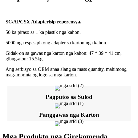
SC/APC
SX Adapter
isip reperensya
.
50 ka piraso sa 1 ka plastik nga kahon.
5000 nga espesipikong adapter sa karton nga kahon.
Gidak-on sa gawas nga karton nga kahon: 47 * 39 * 41 cm,
gibug-aton: 15.5kg.
Ang serbisyo sa OEM anaa alang sa mass quantity, mahimong
mag-imprinta og logo sa mga karton.
Pagputos sa Sulod
Panggawas nga Karton
Mga Produkto nga Girekomenda