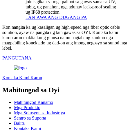
joints gikan sa mga palibot sa gawas sama sa UV,
tubig, ug panahon, nga adunay leak-proof sealing
ug IP68 protection.
TAN-AWA ANG DUGANG PA
Kon nangita ka ug kasaligan ug high-speed nga fiber optic cable
solution, ayaw na pangita ug lain gawas sa OYI. Kontaka kami
karon aron makita kung giunsa namo pagtabang kanimo nga
magpabiling konektado ug dad-on ang imong negosyo sa sunod nga
lebel.
PANGUTANA
Kontaka Kami Karon
Mahitungod sa Oyi
Mahitungod Kanamo
Mga Produkto
Mga Solusyon sa Industriya
Sentro sa Suporta
Balita
Kontaka Kami