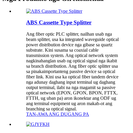
ABS Cassette Type Splitter
Ang fiber optic PLC splitter, nailhan usab nga
beam splitter, usa ka integrated waveguide optical
power distribution device nga gibase sa quartz
substrate. Kini susama sa coaxial cable
transmission system. Ang optical network system
nagkinahanglan usab og optical signal nga ikabit
sa branch distribution. Ang fiber optic splitter usa
sa pinakaimportanteng passive device sa optical
fiber link. Kini usa ka optical fiber tandem device
nga adunay daghang input terminal ug daghang
output terminal, ilabi na nga magamit sa passive
optical network (EPON, GPON, BPON, FTTX,
FTTH, ug uban pa) aron ikonektar ang ODF ug
ang terminal equipment ug aron makab-ot ang
branching sa optical signal.
TAN-AWA ANG DUGANG PA