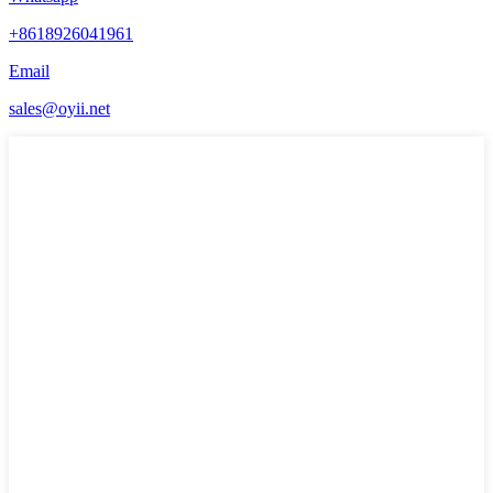
+8618926041961
Email
sales@oyii.net