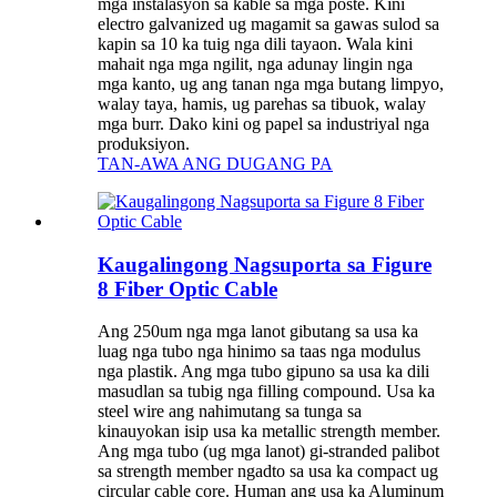
mga instalasyon sa kable sa mga poste. Kini
electro galvanized ug magamit sa gawas sulod sa
kapin sa 10 ka tuig nga dili tayaon. Wala kini
mahait nga mga ngilit, nga adunay lingin nga
mga kanto, ug ang tanan nga mga butang limpyo,
walay taya, hamis, ug parehas sa tibuok, walay
mga burr. Dako kini og papel sa industriyal nga
produksiyon.
TAN-AWA ANG DUGANG PA
Kaugalingong Nagsuporta sa Figure
8 Fiber Optic Cable
Ang 250um nga mga lanot gibutang sa usa ka
luag nga tubo nga hinimo sa taas nga modulus
nga plastik. Ang mga tubo gipuno sa usa ka dili
masudlan sa tubig nga filling compound. Usa ka
steel wire ang nahimutang sa tunga sa
kinauyokan isip usa ka metallic strength member.
Ang mga tubo (ug mga lanot) gi-stranded palibot
sa strength member ngadto sa usa ka compact ug
circular cable core. Human ang usa ka Aluminum