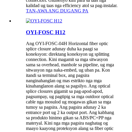
connectors. Gidisenyo kini para sa taas nga
kalidad ug taas nga efficiency atol sa pag-instalar.
TAN-AWA ANG DUGANG PA
OYI-FOSC H12
Ang OYI-FOSC-04H Horizontal fiber optic
splice closure adunay duha ka paagi sa
koneksyon: direktang koneksyon ug splitting
connection. Kini magamit sa mga sitwasyon
sama sa overhead, manhole sa pipeline, ug mga
sitwasyon nga naka-embed, ug uban pa. Kon
itandi sa terminal box, ang pagsira
nanginahanglan og mas estrikto nga mga
kinahanglanon alang sa pagsilyo. Ang optical
splice closures gigamit sa pag-apod-apod,
pagsumpay, ug pagtipig sa mga outdoor optical
cable nga mosulod ug mogawas gikan sa mga
tumoy sa pagsira. Ang pagsira adunay 2 ka
entrance port ug 2 ka output port. Ang kabhang
sa produkto hinimo gikan sa ABS/PC+PP nga
materyal. Kini nga mga pagsira naghatag og
maayo kaayong proteksyon alang sa fiber optic