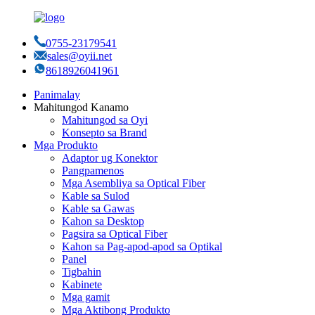
0755-23179541
sales@oyii.net
8618926041961
Panimalay
Mahitungod Kanamo
Mahitungod sa Oyi
Konsepto sa Brand
Mga Produkto
Adaptor ug Konektor
Pangpamenos
Mga Asembliya sa Optical Fiber
Kable sa Sulod
Kable sa Gawas
Kahon sa Desktop
Pagsira sa Optical Fiber
Kahon sa Pag-apod-apod sa Optikal
Panel
Tigbahin
Kabinete
Mga gamit
Mga Aktibong Produkto