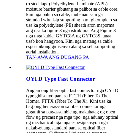
(o steel tape) Polyethylene Laminate (APL)
moisture barrier gibutang sa palibot sa cable core,
kini nga bahin sa cable, inubanan sa mga
stranded wire isip supporting part, gikompleto sa
usa ka polyethylene (PE) sheath aron maporma
ang usa ka figure 8 nga istruktura. Ang Figure 8
nga mga kable, GYTC8A ug GYTC8S, anaa
usab kon hangyoon. Kini nga matang sa cable
espesipikong gidisenyo alang sa self-supporting
aerial installation.
TAN-AWA ANG DUGANG PA
OYI D Type Fast Connector
Ang among fiber optic fast connector nga OYI D
type gidisenyo para sa FTTH (Fiber To The
Home), FTTX (Fiber To The X). Kini usa ka
bag-ong henerasyon sa fiber connector nga
gigamit sa pag-assemble ug makahatag og open
flow ug precast nga mga tipo, nga adunay optical
ug mechanical nga mga espesipikasyon nga
nakab-ot ang standard para sa optical fiber