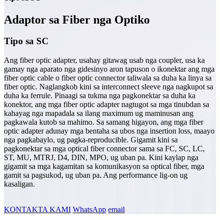
Adaptor sa Fiber nga Optiko
Tipo sa SC
Ang fiber optic adapter, usahay gitawag usab nga coupler, usa ka
gamay nga aparato nga gidesinyo aron tapuson o ikonektar ang mga
fiber optic cable o fiber optic connector taliwala sa duha ka linya sa
fiber optic. Naglangkob kini sa interconnect sleeve nga nagkupot sa
duha ka ferrule. Pinaagi sa tukma nga pagkonektar sa duha ka
konektor, ang mga fiber optic adapter nagtugot sa mga tinubdan sa
kahayag nga mapadala sa ilang maximum ug maminusan ang
pagkawala kutob sa mahimo. Sa samang higayon, ang mga fiber
optic adapter adunay mga bentaha sa ubos nga insertion loss, maayo
nga pagkabaylo, ug pagka-reproducible. Gigamit kini sa
pagkonektar sa mga optical fiber connector sama sa FC, SC, LC,
ST, MU, MTRJ, D4, DIN, MPO, ug uban pa. Kini kaylap nga
gigamit sa mga kagamitan sa komunikasyon sa optical fiber, mga
gamit sa pagsukod, ug uban pa. Ang performance lig-on ug
kasaligan.
KONTAKTA KAMI
WhatsApp
email