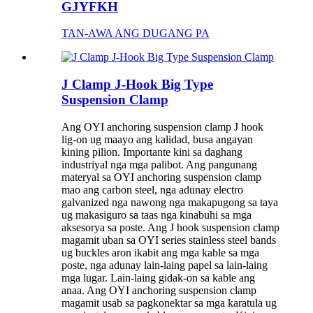
GJYFKH
TAN-AWA ANG DUGANG PA
J Clamp J-Hook Big Type
Suspension Clamp
Ang OYI anchoring suspension clamp J hook
lig-on ug maayo ang kalidad, busa angayan
kining pilion. Importante kini sa daghang
industriyal nga mga palibot. Ang pangunang
materyal sa OYI anchoring suspension clamp
mao ang carbon steel, nga adunay electro
galvanized nga nawong nga makapugong sa taya
ug makasiguro sa taas nga kinabuhi sa mga
aksesorya sa poste. Ang J hook suspension clamp
magamit uban sa OYI series stainless steel bands
ug buckles aron ikabit ang mga kable sa mga
poste, nga adunay lain-laing papel sa lain-laing
mga lugar. Lain-laing gidak-on sa kable ang
anaa. Ang OYI anchoring suspension clamp
magamit usab sa pagkonektar sa mga karatula ug