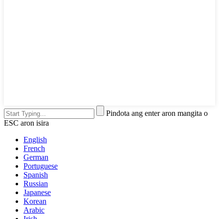
Pindota ang enter aron mangita o
ESC aron isira
English
French
German
Portuguese
Spanish
Russian
Japanese
Korean
Arabic
Irish