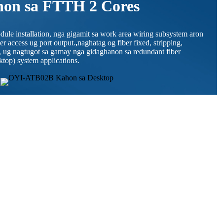
on sa FTTH 2 Cores
ule installation, nga gigamit sa work area wiring subsystem aron
r access ug port output.
,
naghatag og fiber fixed, stripping,
s, ug nagtugot sa gamay nga gidaghanon sa redundant fiber
ktop) system applications.