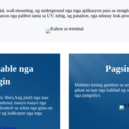
l, wall-mounting, ug underground nga mga aplikasyon para sa straight-
gawas nga palibot sama sa UV, tubig, ug panahon, nga adunay leak-proo
able nga
Pagsir
gin
Mahimo kining gamiton sa aeria
gikan sa taas nga kalidad ug 
nga pangsilyo.
c fiber
,
Ang pinili nga taas
le adunay maayo kaayo nga
ontrol sa sobra nga gitas-on
l ug kalikopan nga mga