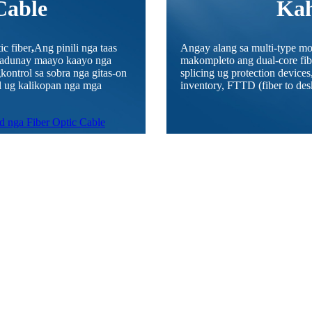
Cable
Kah
c fiber
,
Ang pinili nga taas
Angay alang sa multi-type mod
le adunay maayo kaayo nga
makompleto ang dual-core fibe
ontrol sa sobra nga gitas-on
splicing ug protection device
l ug kalikopan nga mga
inventory, FTTD (fiber to des