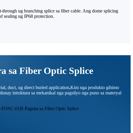
through ug branching splice sa fiber cable. Ang dome splicing
f sealing ug IP68 protection.
a sa Fiber Optic Splice
l, duct, ug direct buried application
.
Kini nga produkto gihimo
adunay istruktura sa mekanikal nga pagsilyo nga puno sa materyal