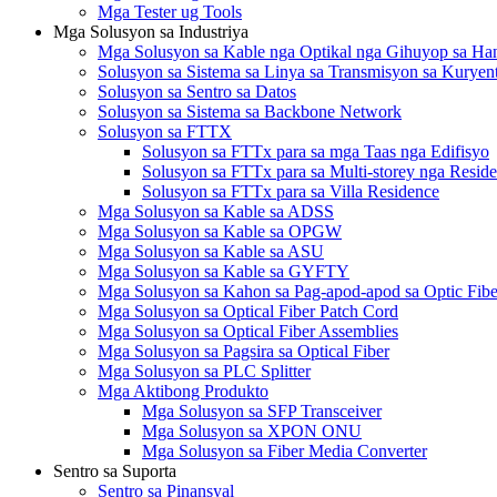
Mga Tester ug Tools
Mga Solusyon sa Industriya
Mga Solusyon sa Kable nga Optikal nga Gihuyop sa 
Solusyon sa Sistema sa Linya sa Transmisyon sa Kuryen
Solusyon sa Sentro sa Datos
Solusyon sa Sistema sa Backbone Network
Solusyon sa FTTX
Solusyon sa FTTx para sa mga Taas nga Edifisyo
Solusyon sa FTTx para sa Multi-storey nga Reside
Solusyon sa FTTx para sa Villa Residence
Mga Solusyon sa Kable sa ADSS
Mga Solusyon sa Kable sa OPGW
Mga Solusyon sa Kable sa ASU
Mga Solusyon sa Kable sa GYFTY
Mga Solusyon sa Kahon sa Pag-apod-apod sa Optic Fibe
Mga Solusyon sa Optical Fiber Patch Cord
Mga Solusyon sa Optical Fiber Assemblies
Mga Solusyon sa Pagsira sa Optical Fiber
Mga Solusyon sa PLC Splitter
Mga Aktibong Produkto
Mga Solusyon sa SFP Transceiver
Mga Solusyon sa XPON ONU
Mga Solusyon sa Fiber Media Converter
Sentro sa Suporta
Sentro sa Pinansyal