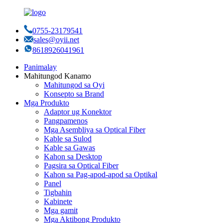
0755-23179541
sales@oyii.net
8618926041961
Panimalay
Mahitungod Kanamo
Mahitungod sa Oyi
Konsepto sa Brand
Mga Produkto
Adaptor ug Konektor
Pangpamenos
Mga Asembliya sa Optical Fiber
Kable sa Sulod
Kable sa Gawas
Kahon sa Desktop
Pagsira sa Optical Fiber
Kahon sa Pag-apod-apod sa Optikal
Panel
Tigbahin
Kabinete
Mga gamit
Mga Aktibong Produkto