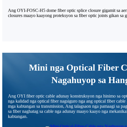
Ang OYI-FOSC-H5 dome fiber optic splice closure gigamit sa aeria
closures maayo kaayong proteksyon sa fiber optic joints gikan sa 
Mini nga Optical Fiber C
Nagahuyop sa Han
Ang OYI fiber optic cable adunay konstruksyon nga hinimo sa opti
nga kalidad nga optical fiber nagsiguro nga ang optical fiber cab
mga kabtangan sa transmission, Ang talagsaon nga pamaagi sa pagk
sa fiber naghatag sa cable nga adunay maayo kaayo nga mekanika
kabtangan.