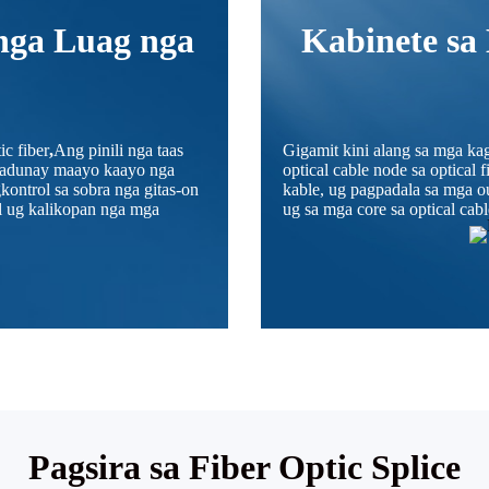
nga Luag nga
Kabinete sa
c fiber
,
Ang pinili nga taas
Gigamit kini alang sa mga kag
le adunay maayo kaayo nga
optical cable node sa optical 
ontrol sa sobra nga gitas-on
kable, ug pagpadala sa mga ou
l ug kalikopan nga mga
ug sa mga core sa optical cabl
Pagsira sa Fiber Optic Splice