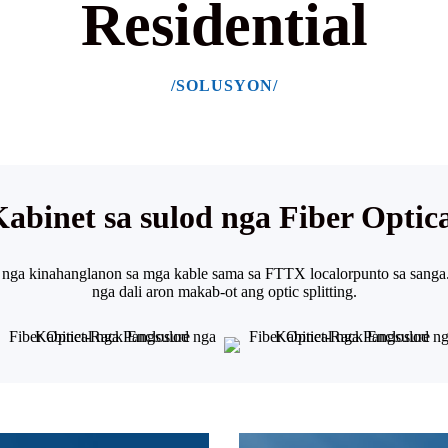
Residential
/SOLUSYON/
abinet sa sulod nga Fiber Optic
 nga kinahanglanon sa mga kable sama sa FTTX localor
punto sa sanga
nga dali aron makab-ot ang optic splitting.