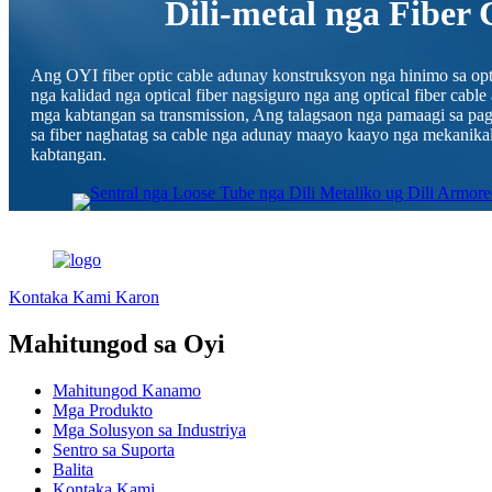
Dili-metal nga Fiber 
Ang OYI fiber optic cable adunay konstruksyon nga hinimo sa opti
nga kalidad nga optical fiber nagsiguro nga ang optical fiber cab
mga kabtangan sa transmission, Ang talagsaon nga pamaagi sa pagk
sa fiber naghatag sa cable nga adunay maayo kaayo nga mekanika
kabtangan.
Kontaka Kami Karon
Mahitungod sa Oyi
Mahitungod Kanamo
Mga Produkto
Mga Solusyon sa Industriya
Sentro sa Suporta
Balita
Kontaka Kami