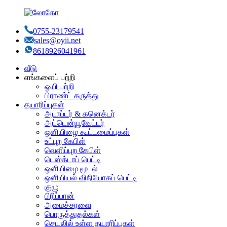
0755-23179541
sales@oyii.net
8618926041961
வீடு
எங்களைப் பற்றி
ஓயி பற்றி
பிராண்ட் கருத்து
தயாரிப்புகள்
அடாப்டர் & கனெக்டர்
அட்டென்யூவேட்டர்
ஒளியிழை கூட்டமைப்புகள்
உட்புற கேபிள்
வெளிப்புற கேபிள்
டெஸ்க்டாப் பெட்டி
ஒளியிழை மூடல்
ஒளியியல் விநியோகப் பெட்டி
குழு
பிரிப்பான்
அமைச்சரவை
பொருத்துதல்கள்
செயலில் உள்ள தயாரிப்புகள்