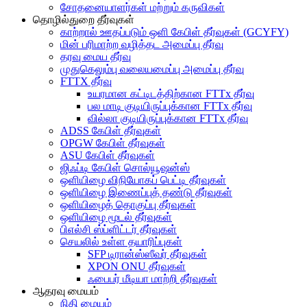
சோதனையாளர்கள் மற்றும் கருவிகள்
தொழில்துறை தீர்வுகள்
காற்றால் ஊதப்படும் ஒளி கேபிள் தீர்வுகள் (GCYFY)
மின் பரிமாற்ற வழித்தட அமைப்பு தீர்வு
தரவு மைய தீர்வு
முதுகெலும்பு வலையமைப்பு அமைப்பு தீர்வு
FTTX தீர்வு
உயரமான கட்டிடத்திற்கான FTTx தீர்வு
பல மாடி குடியிருப்புக்கான FTTx தீர்வு
வில்லா குடியிருப்புக்கான FTTx தீர்வு
ADSS கேபிள் தீர்வுகள்
OPGW கேபிள் தீர்வுகள்
ASU கேபிள் தீர்வுகள்
ஜிஃப்டி கேபிள் சொல்யூஷன்ஸ்
ஒளியிழை விநியோகப் பெட்டி தீர்வுகள்
ஒளியிழை இணைப்புத் தண்டு தீர்வுகள்
ஒளியிழைத் தொகுப்பு தீர்வுகள்
ஒளியிழை மூடல் தீர்வுகள்
பிஎல்சி ஸ்ப்ளிட்டர் தீர்வுகள்
செயலில் உள்ள தயாரிப்புகள்
SFP டிரான்ஸ்ஸீவர் தீர்வுகள்
XPON ONU தீர்வுகள்
ஃபைபர் மீடியா மாற்றி தீர்வுகள்
ஆதரவு மையம்
நிதி மையம்