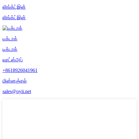
லிங்க்ட்இன்
லிங்க்ட்இன்
டிக்டாக்
டிக்டாக்
வாட்ஸ்அப்
+8618926041961
மின்னஞ்சல்
sales@oyii.net