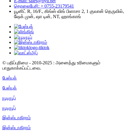
E-mail: sales@oyii.net
தொலைபேசி: + 0755-23179541
யூனிட் R, 16/F., கிங்ஸ் விங் பிளாசா 2, 1 குவான் தெருவில்,
ஷேக் முன், ஷா டின், NT, ஹாங்காங்
© பதிப்புரிமை - 2010-2025 : அனைத்து உரிமைகளும்
பாதுகாக்கப்பட்டவை.
பேஸ்புக்
பேஸ்புக்
யூடியூப்
யூடியூப்
இன்ஸ்டாகிராம்
இன்ஸ்டாகிராம்