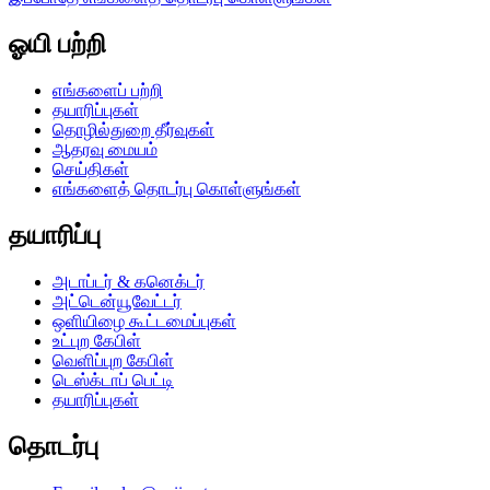
ஓயி பற்றி
எங்களைப் பற்றி
தயாரிப்புகள்
தொழில்துறை தீர்வுகள்
ஆதரவு மையம்
செய்திகள்
எங்களைத் தொடர்பு கொள்ளுங்கள்
தயாரிப்பு
அடாப்டர் & கனெக்டர்
அட்டென்யூவேட்டர்
ஒளியிழை கூட்டமைப்புகள்
உட்புற கேபிள்
வெளிப்புற கேபிள்
டெஸ்க்டாப் பெட்டி
தயாரிப்புகள்
தொடர்பு