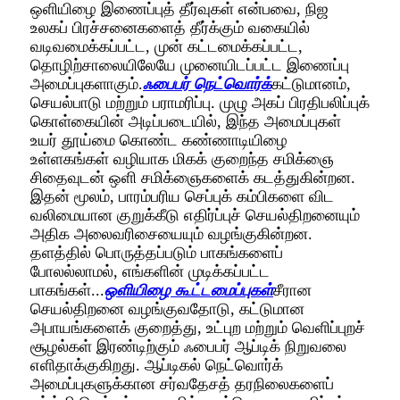
ஒளியிழை இணைப்புத் தீர்வுகள் என்பவை, நிஜ
உலகப் பிரச்சனைகளைத் தீர்க்கும் வகையில்
வடிவமைக்கப்பட்ட, முன் கட்டமைக்கப்பட்ட,
தொழிற்சாலையிலேயே முனையிடப்பட்ட இணைப்பு
அமைப்புகளாகும்.
ஃபைபர் நெட்வொர்க்
கட்டுமானம்,
செயல்பாடு மற்றும் பராமரிப்பு. முழு அகப் பிரதிபலிப்புக்
கொள்கையின் அடிப்படையில், இந்த அமைப்புகள்
உயர் தூய்மை கொண்ட கண்ணாடியிழை
உள்ளகங்கள் வழியாக மிகக் குறைந்த சமிக்ஞை
சிதைவுடன் ஒளி சமிக்ஞைகளைக் கடத்துகின்றன.
இதன் மூலம், பாரம்பரிய செப்புக் கம்பிகளை விட
வலிமையான குறுக்கீடு எதிர்ப்புச் செயல்திறனையும்
அதிக அலைவரிசையையும் வழங்குகின்றன.
தளத்தில் பொருத்தப்படும் பாகங்களைப்
போலல்லாமல், எங்களின் முடிக்கப்பட்ட
பாகங்கள்...
ஒளியிழை கூட்டமைப்புகள்
சீரான
செயல்திறனை வழங்குவதோடு, கட்டுமான
அபாயங்களைக் குறைத்து, உட்புற மற்றும் வெளிப்புறச்
சூழல்கள் இரண்டிற்கும் ஃபைபர் ஆப்டிக் நிறுவலை
எளிதாக்குகிறது. ஆப்டிகல் நெட்வொர்க்
அமைப்புகளுக்கான சர்வதேசத் தரநிலைகளைப்