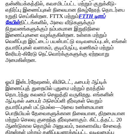
தன்னியக்கத்தில், கவசமிடப்பட்ட மற்றும் குறுக்கீடு-
எதிர்ப்பு இணைப்புகள் நிலையான நிகழ்நேரத் தொடர்பை
உறுதி செய்கின்றன. FTTX மற்றும்
FTTH டிராப்
கேபிள்
திட்டங்களில், அவை வீடுகளுக்கும்
நிறுவனங்களுக்கும் நம்பகமான இறுதிநிலை
இணைப்புகளை வழங்குகின்றன. உள்ளக மற்றும்
வெளிப்புற இரட்டைப் பயன்பாட்டு வடிவமைப்புடன், எங்கள்
தயாரிப்புகள் வளாகம், குடியிருப்பு, வணிகம் மற்றும்
கேரியர்-கிரேடு நெட்வொர்க்குகளுக்கு ஏற்றவாறு
அமைகின்றன.
ஓயி இன்டர்நேஷனல், லிமிடெட், ஃபைபர் ஆப்டிக்
இணைப்புத் துறையில் புதுமை மற்றும் தரத்தில்
தொடர்ந்து கவனம் செலுத்தி வருகிறது. எங்களின்
ஆப்டிகல் ஃபைபர் அசெம்ப்ளி தீர்வுகள் வெறும்
தயாரிப்புகள் மட்டுமல்ல—அவை உண்மையான
பொறியியல் தேவைகளுக்கான நிலையான, திறமையான
மற்றும் செலவு குறைந்த தீர்வுகளாகும். கிட்டத்தட்ட 20
ஆண்டுகால தொழில் அனுபவம், உலகளாவிய சேவைத்
திறன்கள் மற்றும் தனிப்பயனாக்கப்பட்ட வடிவமைப்பு