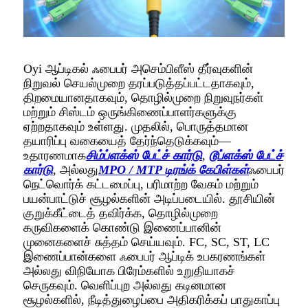
Oyi ஆப்டிகல் ஃபைபர் அசெம்பிளீஸ் தீர்வுகளின்
நிறுவல் செயல்முறை தரப்படுத்தப்பட்டதாகவும்,
திறமையானதாகவும், தொழில்முறை நிறுவுநர்கள்
மற்றும் சிஸ்டம் ஒருங்கிணைப்பாளர்களுக்கு
ஏற்றதாகவும் உள்ளது. முதலில், பொருத்தமான
தயாரிப்பு வகையைத் தேர்ந்தெடுக்கவும்—
உதாரணமாக
சிம்ப்ளக்ஸ் பேட்ச் கார்டு
,
டூப்ளக்ஸ் பேட்ச்
கார்டு
, அல்லது
MPO / MTP டிரங்க் கேபிள்கள்
ஃபைபர்
நெட்வொர்க் கட்டமைப்பு, பரிமாற்ற வேகம் மற்றும்
பயன்பாட்டுச் சூழல்களின் அடிப்படையில். தூசியின்
குறுக்கீட்டைத் தவிர்க்க, தொழில்முறை
கருவிகளைக் கொண்டு இணைப்பானின்
முனைகளைச் சுத்தம் செய்யவும். FC, SC, ST, LC
இணைப்பான்களை ஃபைபர் ஆப்டிக் உபகரணங்கள்
அல்லது விநியோக பிரேம்களில் உறுதியாகச்
செருகவும். வெளிப்புற அல்லது கடினமான
சூழல்களில், நீடித்துழைப்பை அதிகரிக்கப் பாதுகாப்பு