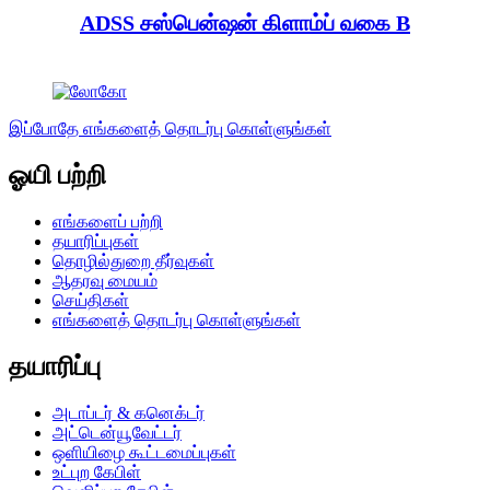
ADSS சஸ்பென்ஷன் கிளாம்ப் வகை B
இப்போதே எங்களைத் தொடர்பு கொள்ளுங்கள்
ஓயி பற்றி
எங்களைப் பற்றி
தயாரிப்புகள்
தொழில்துறை தீர்வுகள்
ஆதரவு மையம்
செய்திகள்
எங்களைத் தொடர்பு கொள்ளுங்கள்
தயாரிப்பு
அடாப்டர் & கனெக்டர்
அட்டென்யூவேட்டர்
ஒளியிழை கூட்டமைப்புகள்
உட்புற கேபிள்