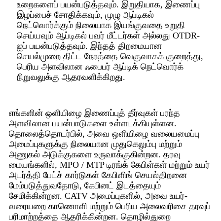
உறைகளைப் பயன்படுத்தவும். இறுதியாக, இணைப்பு
இழப்பைச் சோதிக்கவும், முழு ஆப்டிகல்
நெட்வொர்க்கும் நிலையாக இயங்குவதை உறுதி
செய்யவும் ஆப்டிகல் பவர் மீட்டர்கள் அல்லது OTDR-
ஐப் பயன்படுத்தவும். இந்தத் திறமையான
செயல்முறை திட்ட நேரத்தை வெகுவாகக் குறைத்து,
பெரிய அளவிலான ஃபைபர் ஆப்டிக் நெட்வொர்க்
நிறுவலுக்கு ஆதரவளிக்கிறது.
எங்களின் ஒளியிழை இணைப்புத் தீர்வுகள் பரந்த
அளவிலான பயன்பாடுகளை உள்ளடக்கியுள்ளன.
தொலைத்தொடர்பில், அவை ஒளியிழை வலையமைப்பு
அமைப்புகளுக்கு நிலையான முதுகெலும்பு மற்றும்
அணுகல் அடுக்குகளை உருவாக்குகின்றன. தரவு
மையங்களில், MPO / MTP டிரங்க் கேபிள்கள் மற்றும் உயர்
அடர்த்தி பேட்ச் கார்டுகள் கேபிளிங் செயல்திறனை
மேம்படுத்துவதோடு, கேபினட் இடத்தையும்
சேமிக்கின்றன. CATV அமைப்புகளில், அவை உயர்-
வரையறை காணொளி மற்றும் பெரிய அலைவரிசை தரவுப்
பரிமாற்றத்தை ஆதரிக்கின்றன. தொழில்துறை