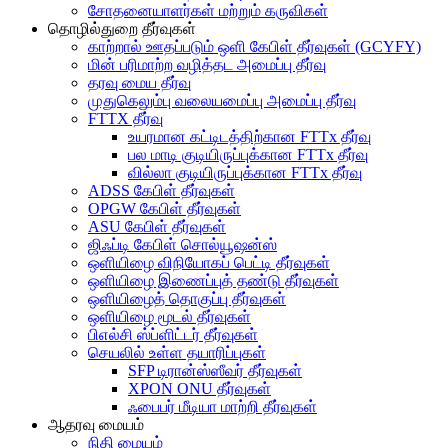
சோதனையாளர்கள் மற்றும் கருவிகள்
தொழில்துறை தீர்வுகள்
காற்றால் ஊதப்படும் ஒளி கேபிள் தீர்வுகள் (GCYFY)
மின் பரிமாற்ற வழித்தட அமைப்பு தீர்வு
தரவு மைய தீர்வு
முதுகெலும்பு வலையமைப்பு அமைப்பு தீர்வு
FTTX தீர்வு
உயரமான கட்டிடத்திற்கான FTTx தீர்வு
பல மாடி குடியிருப்புக்கான FTTx தீர்வு
வில்லா குடியிருப்புக்கான FTTx தீர்வு
ADSS கேபிள் தீர்வுகள்
OPGW கேபிள் தீர்வுகள்
ASU கேபிள் தீர்வுகள்
ஜிஃப்டி கேபிள் சொல்யூஷன்ஸ்
ஒளியிழை விநியோகப் பெட்டி தீர்வுகள்
ஒளியிழை இணைப்புத் தண்டு தீர்வுகள்
ஒளியிழைத் தொகுப்பு தீர்வுகள்
ஒளியிழை மூடல் தீர்வுகள்
பிஎல்சி ஸ்ப்ளிட்டர் தீர்வுகள்
செயலில் உள்ள தயாரிப்புகள்
SFP டிரான்ஸ்ஸீவர் தீர்வுகள்
XPON ONU தீர்வுகள்
ஃபைபர் மீடியா மாற்றி தீர்வுகள்
ஆதரவு மையம்
நிதி மையம்