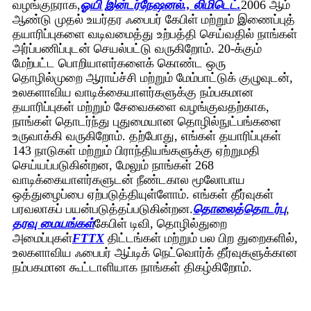
வழங்குநராக,
ஓயி இன்டர்நேஷனல்., லிமிடெட்.
2006 ஆம்
ஆண்டு முதல் உயர்தர ஃபைபர் கேபிள் மற்றும் இணைப்புத்
தயாரிப்புகளை வடிவமைத்து உற்பத்தி செய்வதில் நாங்கள்
அர்ப்பணிப்புடன் செயல்பட்டு வருகிறோம். 20-க்கும்
மேற்பட்ட பொறியாளர்களைக் கொண்ட ஒரு
தொழில்முறை ஆராய்ச்சி மற்றும் மேம்பாட்டுக் குழுவுடன்,
உலகளாவிய வாடிக்கையாளர்களுக்கு நம்பகமான
தயாரிப்புகள் மற்றும் சேவைகளை வழங்குவதற்காக,
நாங்கள் தொடர்ந்து புதுமையான தொழில்நுட்பங்களை
உருவாக்கி வருகிறோம். தற்போது, ​​எங்கள் தயாரிப்புகள்
143 நாடுகள் மற்றும் பிராந்தியங்களுக்கு ஏற்றுமதி
செய்யப்படுகின்றன, மேலும் நாங்கள் 268
வாடிக்கையாளர்களுடன் நீண்டகால மூலோபாய
ஒத்துழைப்பை ஏற்படுத்தியுள்ளோம். எங்கள் தீர்வுகள்
பரவலாகப் பயன்படுத்தப்படுகின்றன.
தொலைத்தொடர்பு
,
தரவு மையங்கள்
கேபிள் டிவி, தொழில்துறை
அமைப்புகள்
FTTX
திட்டங்கள் மற்றும் பல பிற துறைகளில்,
உலகளாவிய ஃபைபர் ஆப்டிக் நெட்வொர்க் தீர்வுகளுக்கான
நம்பகமான கூட்டாளியாக நாங்கள் திகழ்கிறோம்.