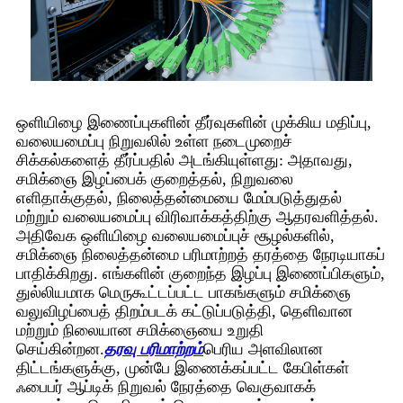
ஒளியிழை இணைப்புகளின் தீர்வுகளின் முக்கிய மதிப்பு,
வலையமைப்பு நிறுவலில் உள்ள நடைமுறைச்
சிக்கல்களைத் தீர்ப்பதில் அடங்கியுள்ளது: அதாவது,
சமிக்ஞை இழப்பைக் குறைத்தல், நிறுவலை
எளிதாக்குதல், நிலைத்தன்மையை மேம்படுத்துதல்
மற்றும் வலையமைப்பு விரிவாக்கத்திற்கு ஆதரவளித்தல்.
அதிவேக ஒளியிழை வலையமைப்புச் சூழல்களில்,
சமிக்ஞை நிலைத்தன்மை பரிமாற்றத் தரத்தை நேரடியாகப்
பாதிக்கிறது. எங்களின் குறைந்த இழப்பு இணைப்பிகளும்,
துல்லியமாக மெருகூட்டப்பட்ட பாகங்களும் சமிக்ஞை
வலுவிழப்பைத் திறம்படக் கட்டுப்படுத்தி, தெளிவான
மற்றும் நிலையான சமிக்ஞையை உறுதி
செய்கின்றன.
தரவு பரிமாற்றம்
பெரிய அளவிலான
திட்டங்களுக்கு, முன்பே இணைக்கப்பட்ட கேபிள்கள்
ஃபைபர் ஆப்டிக் நிறுவல் நேரத்தை வெகுவாகக்