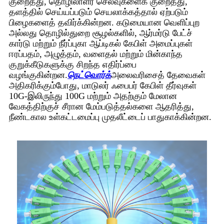
குறைத்து, தொழிலாளர் செலவுகளைக் குறைத்து,
தளத்தில் செய்யப்படும் செயலாக்கத்தால் ஏற்படும்
பிழைகளைத் தவிர்க்கின்றன. கடுமையான வெளிப்புற
அல்லது தொழில்துறை சூழல்களில், ஆர்மர்டு பேட்ச்
கார்டு மற்றும் நீர்ப்புகா ஆப்டிகல் கேபிள் அமைப்புகள்
ஈரப்பதம், அழுத்தம், வளைதல் மற்றும் மின்காந்த
குறுக்கீடுகளுக்கு சிறந்த எதிர்ப்பை
வழங்குகின்றன.
நெட்வொர்க்
அலைவரிசைத் தேவைகள்
அதிகரிக்கும்போது, ​​மாடுலர் ஃபைபர் கேபிள் தீர்வுகள்
10G-இலிருந்து 100G மற்றும் அதற்கும் மேலான
வேகத்திற்குச் சீரான மேம்படுத்தல்களை ஆதரித்து,
நீண்டகால உள்கட்டமைப்பு முதலீட்டைப் பாதுகாக்கின்றன.