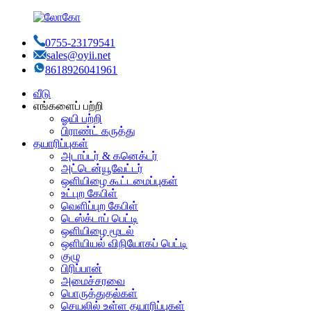
0755-23179541
sales@oyii.net
8618926041961
வீடு
எங்களைப் பற்றி
ஓயி பற்றி
பிராண்ட் கருத்து
தயாரிப்புகள்
அடாப்டர் & கனெக்டர்
அட்டென்யூவேட்டர்
ஒளியிழை கூட்டமைப்புகள்
உட்புற கேபிள்
வெளிப்புற கேபிள்
டெஸ்க்டாப் பெட்டி
ஒளியிழை மூடல்
ஒளியியல் விநியோகப் பெட்டி
குழு
பிரிப்பான்
அமைச்சரவை
பொருத்துதல்கள்
செயலில் உள்ள தயாரிப்புகள்