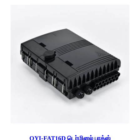
OYI-FAT16D டெர்மினல் பாக்ஸ்