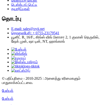
வெளிப்புற கேபிள்
டெஸ்க்டாப் பெட்டி
தயாரிப்புகள்
தொடர்பு
E-mail: sales@oyii.net
தொலைபேசி: + 0755-23179541
யூனிட் R, 16/F., கிங்ஸ் விங் பிளாசா 2, 1 குவான் தெருவில்,
ஷேக் முன், ஷா டின், NT, ஹாங்காங்
© பதிப்புரிமை - 2010-2025 : அனைத்து உரிமைகளும்
பாதுகாக்கப்பட்டவை.
பேஸ்புக்
பேஸ்புக்