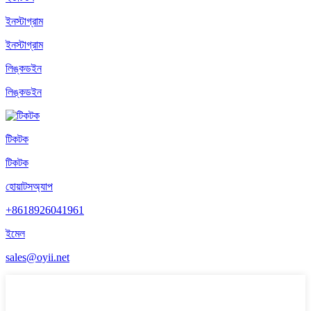
ইনস্টাগ্রাম
ইনস্টাগ্রাম
লিঙ্কডইন
লিঙ্কডইন
টিকটক
টিকটক
হোয়াটসঅ্যাপ
+8618926041961
ইমেল
sales@oyii.net