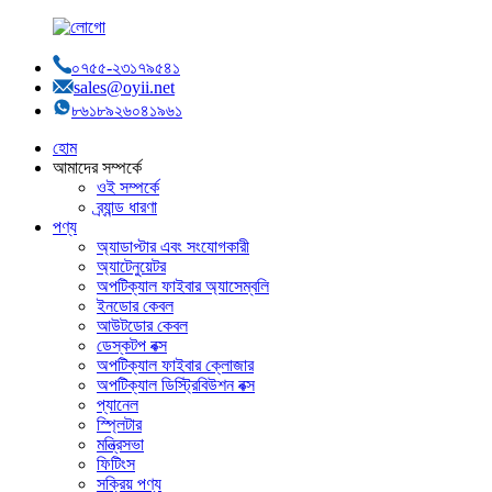
০৭৫৫-২৩১৭৯৫৪১
sales@oyii.net
৮৬১৮৯২৬০৪১৯৬১
হোম
আমাদের সম্পর্কে
ওই সম্পর্কে
ব্র্যান্ড ধারণা
পণ্য
অ্যাডাপ্টার এবং সংযোগকারী
অ্যাটেনুয়েটর
অপটিক্যাল ফাইবার অ্যাসেম্বলি
ইনডোর কেবল
আউটডোর কেবল
ডেস্কটপ বক্স
অপটিক্যাল ফাইবার ক্লোজার
অপটিক্যাল ডিস্ট্রিবিউশন বক্স
প্যানেল
স্প্লিটার
মন্ত্রিসভা
ফিটিংস
সক্রিয় পণ্য