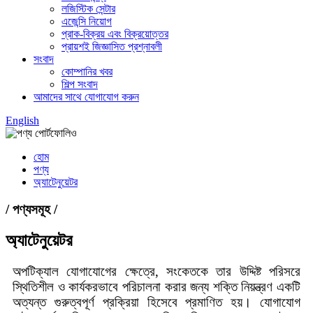
লজিস্টিক সেন্টার
এজেন্সি নিয়োগ
প্রাক-বিক্রয় এবং বিক্রয়োত্তর
প্রায়শই জিজ্ঞাসিত প্রশ্নাবলী
সংবাদ
কোম্পানির খবর
শিল্প সংবাদ
আমাদের সাথে যোগাযোগ করুন
English
হোম
পণ্য
অ্যাটেনুয়েটর
/ পণ্যসমূহ /
অ্যাটেনুয়েটর
অপটিক্যাল যোগাযোগের ক্ষেত্রে, সংকেতকে তার উদ্দিষ্ট পরিসরে
স্থিতিশীল ও কার্যকরভাবে পরিচালনা করার জন্য শক্তি নিয়ন্ত্রণ একটি
অত্যন্ত গুরুত্বপূর্ণ প্রক্রিয়া হিসেবে প্রমাণিত হয়। যোগাযোগ