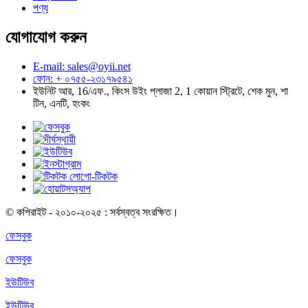
পণ্য
যোগাযোগ করুন
E-mail: sales@oyii.net
ফোন: + ০৭৫৫-২৩১৭৯৫৪১
ইউনিট আর, 16/এফ., কিংস উইং প্লাজা 2, 1 কোয়ান স্ট্রিটে, শেক মুন, শা
টিন, এনটি, হংকং
© কপিরাইট - ২০১০-২০২৫ : সর্বস্বত্ব সংরক্ষিত।
ফেসবুক
ফেসবুক
ইউটিউব
ইউটিউব