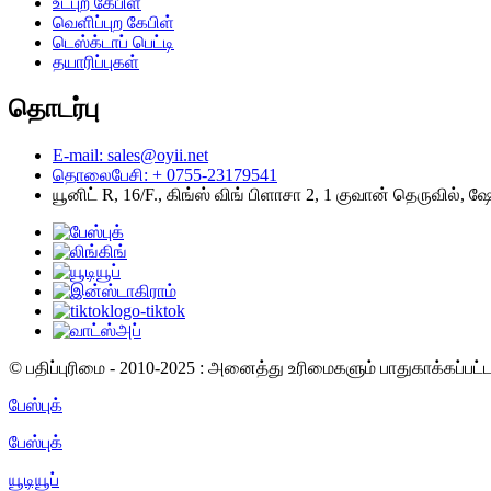
உட்புற கேபிள்
வெளிப்புற கேபிள்
டெஸ்க்டாப் பெட்டி
தயாரிப்புகள்
தொடர்பு
E-mail: sales@oyii.net
தொலைபேசி: + 0755-23179541
யூனிட் R, 16/F., கிங்ஸ் விங் பிளாசா 2, 1 குவான் தெருவில், ஷ
© பதிப்புரிமை - 2010-2025 : அனைத்து உரிமைகளும் பாதுகாக்கப்பட
பேஸ்புக்
பேஸ்புக்
யூடியூப்