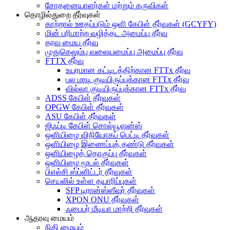
சோதனையாளர்கள் மற்றும் கருவிகள்
தொழில்துறை தீர்வுகள்
காற்றால் ஊதப்படும் ஒளி கேபிள் தீர்வுகள் (GCYFY)
மின் பரிமாற்ற வழித்தட அமைப்பு தீர்வு
தரவு மைய தீர்வு
முதுகெலும்பு வலையமைப்பு அமைப்பு தீர்வு
FTTX தீர்வு
உயரமான கட்டிடத்திற்கான FTTx தீர்வு
பல மாடி குடியிருப்புக்கான FTTx தீர்வு
வில்லா குடியிருப்புக்கான FTTx தீர்வு
ADSS கேபிள் தீர்வுகள்
OPGW கேபிள் தீர்வுகள்
ASU கேபிள் தீர்வுகள்
ஜிஃப்டி கேபிள் சொல்யூஷன்ஸ்
ஒளியிழை விநியோகப் பெட்டி தீர்வுகள்
ஒளியிழை இணைப்புத் தண்டு தீர்வுகள்
ஒளியிழைத் தொகுப்பு தீர்வுகள்
ஒளியிழை மூடல் தீர்வுகள்
பிஎல்சி ஸ்ப்ளிட்டர் தீர்வுகள்
செயலில் உள்ள தயாரிப்புகள்
SFP டிரான்ஸ்ஸீவர் தீர்வுகள்
XPON ONU தீர்வுகள்
ஃபைபர் மீடியா மாற்றி தீர்வுகள்
ஆதரவு மையம்
நிதி மையம்