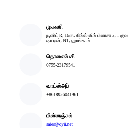
முகவரி
யூனிட் R, 16/F., கிங்ஸ் விங் பிளாசா 2, 1 கு
ஷா டின், NT, ஹாங்காங்
தொலைபேசி
0755-23179541
வாட்ஸ்அப்
+8618926041961
மின்னஞ்சல்
sales@oyii.net