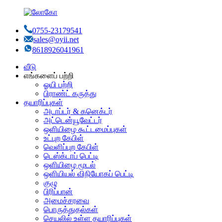
0755-23179541
sales@oyii.net
8618926041961
வீடு
எங்களைப் பற்றி
ஓயி பற்றி
பிராண்ட் கருத்து
தயாரிப்புகள்
அடாப்டர் & கனெக்டர்
அட்டென்யூவேட்டர்
ஒளியிழை கூட்டமைப்புகள்
உட்புற கேபிள்
வெளிப்புற கேபிள்
டெஸ்க்டாப் பெட்டி
ஒளியிழை மூடல்
ஒளியியல் விநியோகப் பெட்டி
குழு
பிரிப்பான்
அமைச்சரவை
பொருத்துதல்கள்
செயலில் உள்ள தயாரிப்புகள்