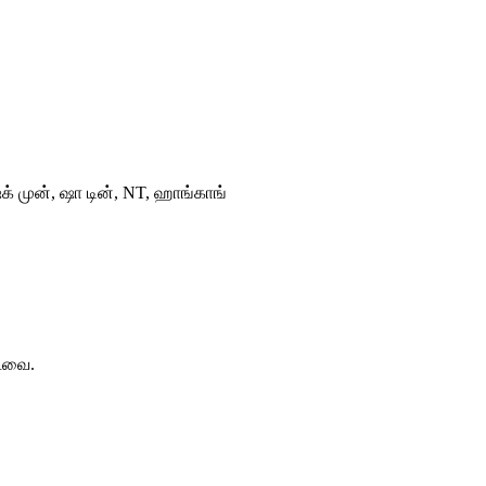
ேக் முன், ஷா டின், NT, ஹாங்காங்
்டவை.