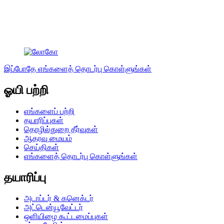
இப்போதே எங்களைத் தொடர்பு கொள்ளுங்கள்
ஓயி பற்றி
எங்களைப் பற்றி
தயாரிப்புகள்
தொழில்துறை தீர்வுகள்
ஆதரவு மையம்
செய்திகள்
எங்களைத் தொடர்பு கொள்ளுங்கள்
தயாரிப்பு
அடாப்டர் & கனெக்டர்
அட்டென்யூவேட்டர்
ஒளியிழை கூட்டமைப்புகள்