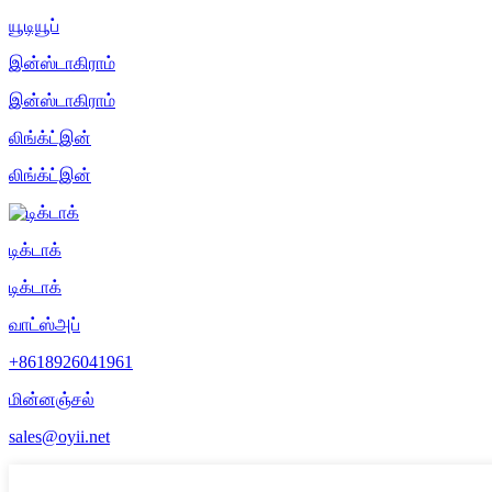
யூடியூப்
இன்ஸ்டாகிராம்
இன்ஸ்டாகிராம்
லிங்க்ட்இன்
லிங்க்ட்இன்
டிக்டாக்
டிக்டாக்
வாட்ஸ்அப்
+8618926041961
மின்னஞ்சல்
sales@oyii.net