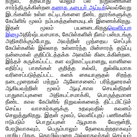
நிறுவ, தற்போது மேலும் பல நிறுவனங்கள்
சார்ந்திருக்கின்றன.
கனரக ஃபைபர் ஆப்டிக்
வெவ்வேறு
இடங்களில் உள்ள கட்டிடங்களை நீண்ட தூரங்களுக்கு
கேபிளிங் மூலம் நம்பகத்தன்மையுடன் இணைக்கிறது.
இதன் மூலம் பயனடைகிறது
வெளிப்புற
இழை
அதிர்ஷ்டவசமாக, கேபிள்களின் நீளம் பன்மடங்கு
அதிகரிக்கும்போது, ​​அவற்றின் முந்தைய செப்புக்
கேபிள்களில் இல்லாத உள்ளார்ந்த மின்சாரத் தடுப்பு
நன்மைகள் குறிப்பிடத்தக்க அளவில் கிடைக்கின்றன.
இந்தச் சுருக்கப்பட்ட கள வழிகாட்டியானது, வானிலை
எதிர்ப்பு பாகங்கள் குறித்த கல்வி, துல்லியமாக
வரிசைப்படுத்தப்பட்ட களக் கையாளுதல் சிறந்த
நடைமுறைகள் மற்றும் ஆலோசனைப் பரிந்துரைகள்
ஆகியவற்றின் மூலம் ஆயுட்கால செயல்திறன்
பாதுகாப்புகளை அதிகபட்சமாக்கி, பொருத்தமான
நீண்ட கால கேபிளிங் நிறுவல்களைத் திட்டமிட்டுச்
செய்ய வாசகர்களுக்கு உதவுவதில் கவனம்
செலுத்துகிறது. இதன் மூலம், வெளிப்புறப் பணிகளில்
ஈடுபடும் பொறுப்புகள் ஆழமாக வேரூன்றி,
பேரழிவாகவும், பெரும்பாலும் தேவையற்றதாகவும்
மாறிய பிறகு, தொழில்முறை அல்லாதவர்கள் செய்யும்