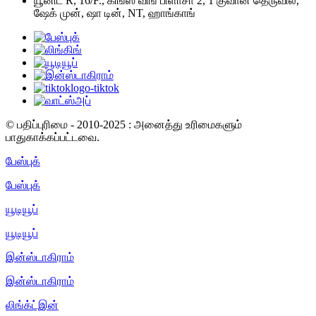
யூனிட் R, 16/F., கிங்ஸ் விங் பிளாசா 2, 1 குவான் தெருவில்,
ஷேக் முன், ஷா டின், NT, ஹாங்காங்
© பதிப்புரிமை - 2010-2025 : அனைத்து உரிமைகளும்
பாதுகாக்கப்பட்டவை.
பேஸ்புக்
பேஸ்புக்
யூடியூப்
யூடியூப்
இன்ஸ்டாகிராம்
இன்ஸ்டாகிராம்
லிங்க்ட்இன்