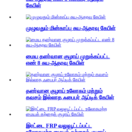
கேபிள்
முழுவதும் மின்காப்பு சுய-ஆதரவு கேபிள்
மைய தளர்வான குழாய் முறுக்கப்பட்ட
எண் 8 சுய-ஆதரவு கேபிள்
தளர்வான குழாய் உலோகம் மற்றும்
கவசம் இல்லாத ஃபைபர் ஆப்டிக் கேபிள்
இரட்டை FRP வலுவூட்டப்பட்ட