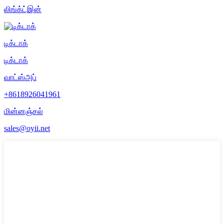
லிங்க்ட்இன்
டிக்டாக்
டிக்டாக்
வாட்ஸ்அப்
+8618926041961
மின்னஞ்சல்
sales@oyii.net