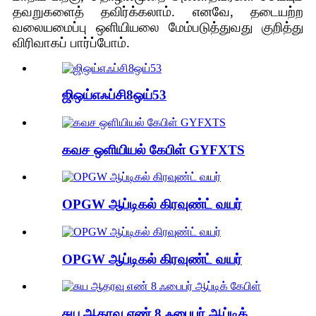
தவறுகளைத் தவிர்க்கலாம். எனவே, தடையற்ற
வலையமைப்பு ஒளியியலை மேம்படுத்துவது குறித்து
விரிவாகப் பார்ப்போம்.
ஜிஒய்எஃப்சி8ஒய்53
கவச ஒளியியல் கேபிள் GYFXTS
OPGW ஆப்டிகல் கிரவுண்ட் வயர்
OPGW ஆப்டிகல் கிரவுண்ட் வயர்
சுய ஆதரவு எண் 8 ஃபைபர் ஆப்டிக்