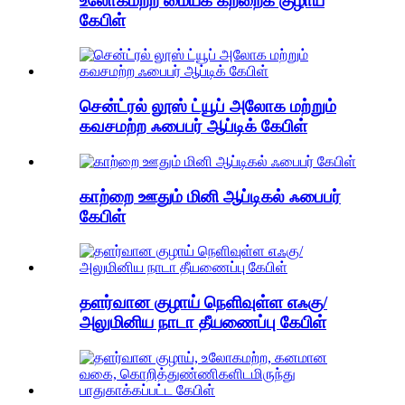
உலோகமற்ற மையக் கற்றைக் குழாய்
கேபிள்
சென்ட்ரல் லூஸ் ட்யூப் அலோக மற்றும்
கவசமற்ற ஃபைபர் ஆப்டிக் கேபிள்
காற்றை ஊதும் மினி ஆப்டிகல் ஃபைபர்
கேபிள்
தளர்வான குழாய் நெளிவுள்ள எஃகு/
அலுமினிய நாடா தீயணைப்பு கேபிள்