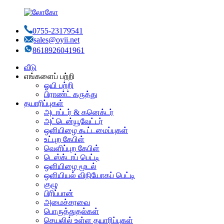
0755-23179541
sales@oyii.net
8618926041961
வீடு
எங்களைப் பற்றி
ஓயி பற்றி
பிராண்ட் கருத்து
தயாரிப்புகள்
அடாப்டர் & கனெக்டர்
அட்டென்யூவேட்டர்
ஒளியிழை கூட்டமைப்புகள்
உட்புற கேபிள்
வெளிப்புற கேபிள்
டெஸ்க்டாப் பெட்டி
ஒளியிழை மூடல்
ஒளியியல் விநியோகப் பெட்டி
குழு
பிரிப்பான்
அமைச்சரவை
பொருத்துதல்கள்
செயலில் உள்ள தயாரிப்புகள்