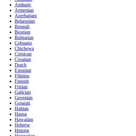
Amharic
Armenian
Azerbaijani
Belarusian
Bengali
Bosnian
Bulgarian
Cebuano
Chichewa
Corsican
Croatian
Dutch
Estonian
Filipino
Finnish
Frisian
Galician
Georgian
Gujarati
Haitian
Hausa
Hawaiian
Hebrew
Hmong
Hungarian