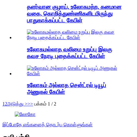
தளர்வான குழாய், உலோகமற்ற, கனமான
வகை, கொறித்துண்ணிகளிடமிருந்து
பாதுகாக்கப்பட்ட கேபிள்
உலோகமல்லாத வலிமை உறுப்பு இலகு
கவச நேரடி புதைக்கப்பட்ட கேபிள்
உலோகம் அல்லாத சென்ட்ரல் டியூப்
அணுகல் கேபிள்
1
2
அடுத்து >
>>
பக்கம் 1 / 2
இப்போதே எங்களைத் தொடர்பு கொள்ளுங்கள்