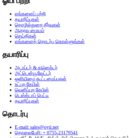
ஓயி பற்றி
எங்களைப் பற்றி
தயாரிப்புகள்
தொழில்துறை தீர்வுகள்
ஆதரவு மையம்
செய்திகள்
எங்களைத் தொடர்பு கொள்ளுங்கள்
தயாரிப்பு
அடாப்டர் & கனெக்டர்
அட்டென்யூவேட்டர்
ஒளியிழை கூட்டமைப்புகள்
உட்புற கேபிள்
வெளிப்புற கேபிள்
டெஸ்க்டாப் பெட்டி
தயாரிப்புகள்
தொடர்பு
E-mail: sales@oyii.net
தொலைபேசி: + 0755-23179541