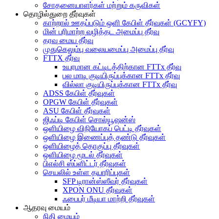
சோதனையாளர்கள் மற்றும் கருவிகள்
தொழில்துறை தீர்வுகள்
காற்றால் ஊதப்படும் ஒளி கேபிள் தீர்வுகள் (GCYFY)
மின் பரிமாற்ற வழித்தட அமைப்பு தீர்வு
தரவு மைய தீர்வு
முதுகெலும்பு வலையமைப்பு அமைப்பு தீர்வு
FTTX தீர்வு
உயரமான கட்டிடத்திற்கான FTTx தீர்வு
பல மாடி குடியிருப்புக்கான FTTx தீர்வு
வில்லா குடியிருப்புக்கான FTTx தீர்வு
ADSS கேபிள் தீர்வுகள்
OPGW கேபிள் தீர்வுகள்
ASU கேபிள் தீர்வுகள்
ஜிஃப்டி கேபிள் சொல்யூஷன்ஸ்
ஒளியிழை விநியோகப் பெட்டி தீர்வுகள்
ஒளியிழை இணைப்புத் தண்டு தீர்வுகள்
ஒளியிழைத் தொகுப்பு தீர்வுகள்
ஒளியிழை மூடல் தீர்வுகள்
பிஎல்சி ஸ்ப்ளிட்டர் தீர்வுகள்
செயலில் உள்ள தயாரிப்புகள்
SFP டிரான்ஸ்ஸீவர் தீர்வுகள்
XPON ONU தீர்வுகள்
ஃபைபர் மீடியா மாற்றி தீர்வுகள்
ஆதரவு மையம்
நிதி மையம்