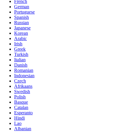
French
German
Portuguese
Spanish
Russian
Japanese
Korean
Arabic
Irish
Greek
Turkish
Italian
Danish
Romanian
Indonesian
Czech
Afrikaans
Swedish
Polish
Basque
Catalan
Esperanto
Hindi
Lao
Albanian