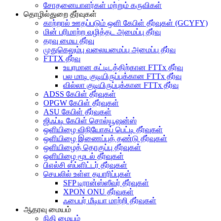
சோதனையாளர்கள் மற்றும் கருவிகள்
தொழில்துறை தீர்வுகள்
காற்றால் ஊதப்படும் ஒளி கேபிள் தீர்வுகள் (GCYFY)
மின் பரிமாற்ற வழித்தட அமைப்பு தீர்வு
தரவு மைய தீர்வு
முதுகெலும்பு வலையமைப்பு அமைப்பு தீர்வு
FTTX தீர்வு
உயரமான கட்டிடத்திற்கான FTTx தீர்வு
பல மாடி குடியிருப்புக்கான FTTx தீர்வு
வில்லா குடியிருப்புக்கான FTTx தீர்வு
ADSS கேபிள் தீர்வுகள்
OPGW கேபிள் தீர்வுகள்
ASU கேபிள் தீர்வுகள்
ஜிஃப்டி கேபிள் சொல்யூஷன்ஸ்
ஒளியிழை விநியோகப் பெட்டி தீர்வுகள்
ஒளியிழை இணைப்புத் தண்டு தீர்வுகள்
ஒளியிழைத் தொகுப்பு தீர்வுகள்
ஒளியிழை மூடல் தீர்வுகள்
பிஎல்சி ஸ்ப்ளிட்டர் தீர்வுகள்
செயலில் உள்ள தயாரிப்புகள்
SFP டிரான்ஸ்ஸீவர் தீர்வுகள்
XPON ONU தீர்வுகள்
ஃபைபர் மீடியா மாற்றி தீர்வுகள்
ஆதரவு மையம்
நிதி மையம்