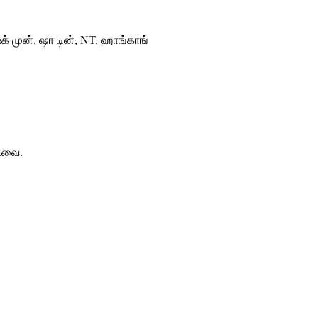
ேக் முன், ஷா டின், NT, ஹாங்காங்
்டவை.