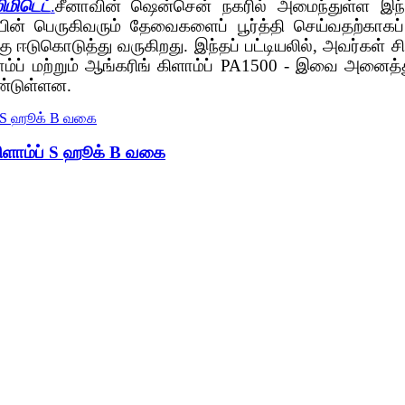
ிமிடெட்
.
சீனாவின் ஷென்சென் நகரில் அமைந்துள்ள இந்ந
றையின் பெருகிவரும் தேவைகளைப் பூர்த்தி செய்வதற்காக
ிக்கு ஈடுகொடுத்து வருகிறது. இந்தப் பட்டியலில், அவர்கள் 
ம்ப் மற்றும் ஆங்கரிங் கிளாம்ப் PA1500 - இவை அனைத்த
்டுள்ளன.
ிளாம்ப் S ஹூக் B வகை