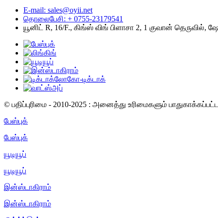
E-mail: sales@oyii.net
தொலைபேசி: + 0755-23179541
யூனிட் R, 16/F., கிங்ஸ் விங் பிளாசா 2, 1 குவான் தெருவில், ஷ
© பதிப்புரிமை - 2010-2025 : அனைத்து உரிமைகளும் பாதுகாக்கப்பட
பேஸ்புக்
பேஸ்புக்
யூடியூப்
யூடியூப்
இன்ஸ்டாகிராம்
இன்ஸ்டாகிராம்