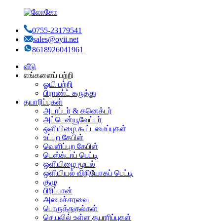
0755-23179541
sales@oyii.net
8618926041961
வீடு
எங்களைப் பற்றி
ஓயி பற்றி
பிராண்ட் கருத்து
தயாரிப்புகள்
அடாப்டர் & கனெக்டர்
அட்டென்யூவேட்டர்
ஒளியிழை கூட்டமைப்புகள்
உட்புற கேபிள்
வெளிப்புற கேபிள்
டெஸ்க்டாப் பெட்டி
ஒளியிழை மூடல்
ஒளியியல் விநியோகப் பெட்டி
குழு
பிரிப்பான்
அமைச்சரவை
பொருத்துதல்கள்
செயலில் உள்ள தயாரிப்புகள்