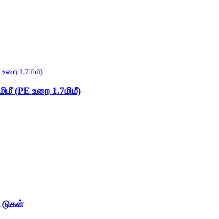
மிமீ (PE உறை 1.7மிமீ)
்டுகள்