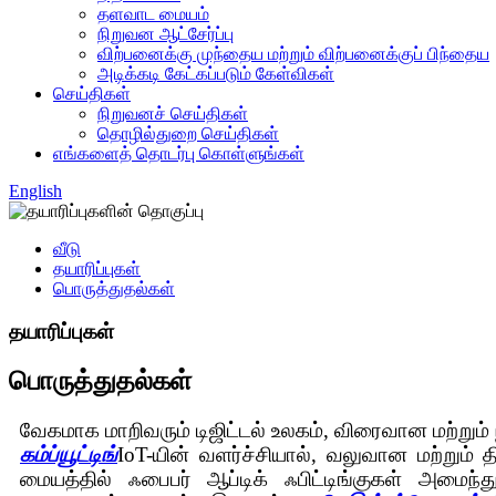
தளவாட மையம்
நிறுவன ஆட்சேர்ப்பு
விற்பனைக்கு முந்தைய மற்றும் விற்பனைக்குப் பிந்தைய
அடிக்கடி கேட்கப்படும் கேள்விகள்
செய்திகள்
நிறுவனச் செய்திகள்
தொழில்துறை செய்திகள்
எங்களைத் தொடர்பு கொள்ளுங்கள்
English
வீடு
தயாரிப்புகள்
பொருத்துதல்கள்
தயாரிப்புகள்
பொருத்துதல்கள்
வேகமாக மாறிவரும் டிஜிட்டல் உலகம், விரைவான மற்றும
கம்ப்யூட்டிங்
IoT-யின் வளர்ச்சியால், வலுவான மற்றும
மையத்தில் ஃபைபர் ஆப்டிக் ஃபிட்டிங்குகள் அமை