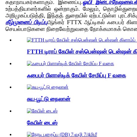
கதாநாயகர்களாகும்.
இணைப்பு.
ஓயி இன்டர்நேஷனல்,
ல
உற்பத்தியாளர்களில் ஒன்றாகும். மேலும், தொழில்து
அறிமுகப்படுத்தி, இந்தத் துறையில் ஏற்பட்டுள்ள புரட்ச
கீழ்முனைப் பிடிப்பு
ஆங்கர் FTTX ஆப்டிகல் ஃபைபர் கிளா
செயல்பாடுகளை நிறைவேற்றுவதை நோக்கமாகக் கொண
FTTH டிராப் கேபிள் சஸ்பென்ஷன் டென்ஷன் க
ஃபைபர் பிளாஸ்டிக் கேபிள் சேமிப்பு F வகை
சுய-பூட்டு நைலான்
கேபிள் டைஸ்