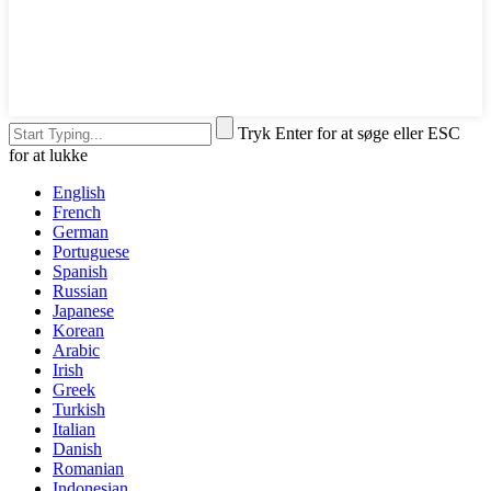
Tryk Enter for at søge eller ESC
for at lukke
English
French
German
Portuguese
Spanish
Russian
Japanese
Korean
Arabic
Irish
Greek
Turkish
Italian
Danish
Romanian
Indonesian