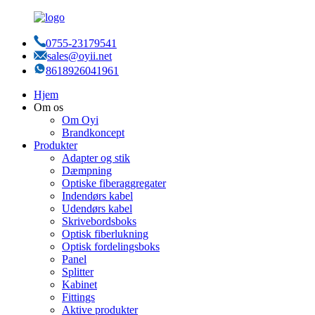
0755-23179541
sales@oyii.net
8618926041961
Hjem
Om os
Om Oyi
Brandkoncept
Produkter
Adapter og stik
Dæmpning
Optiske fiberaggregater
Indendørs kabel
Udendørs kabel
Skrivebordsboks
Optisk fiberlukning
Optisk fordelingsboks
Panel
Splitter
Kabinet
Fittings
Aktive produkter