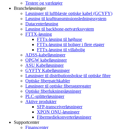
Testere og værktøjer
Brancheløsninger
Løsninger til luftblæste optiske kabel (GCYFY)
Løsning til krafttransmissionsledningssystem
Datacenterløsning
Løsning til backbone-netværkssystem
FTTX-løsning
FTTx-løsning til højhuse
FTTx-løsning til boliger i flere etager
FTTx-løsning til villabolig
ADSS-kabelløsninger
OPGW kabelløsninger
ASU Kabelløsninger
GYFTY Kabelløsninger
Løsninger til distributionsbokse til optiske fibre
Optiske fiberpatchkabler
Løsninger til optiske fiberaggregater
Optiske fiberlukningsløsninger
PLC-splitterløsninger
Aktive produkter
SFP-transceiverløsninger
XPON ONU-løsninger
Fibermediekonverterløsninger
Supportcenter
Finanscenter