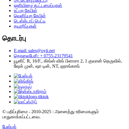
அட்டென்யூவேட்டர்
ஒளியிழை கூட்டமைப்புகள்
உட்புற கேபிள்
வெளிப்புற கேபிள்
டெஸ்க்டாப் பெட்டி
தயாரிப்புகள்
தொடர்பு
E-mail: sales@oyii.net
தொலைபேசி: + 0755-23179541
யூனிட் R, 16/F., கிங்ஸ் விங் பிளாசா 2, 1 குவான் தெருவில்,
ஷேக் முன், ஷா டின், NT, ஹாங்காங்
© பதிப்புரிமை - 2010-2025 : அனைத்து உரிமைகளும்
பாதுகாக்கப்பட்டவை.
பேஸ்புக்