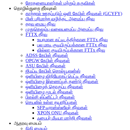
சோதனையாளர்கள் மற்றும் கருவிகள்
தொழில்துறை தீர்வுகள்
காற்றால் ஊதப்படும் ஒளி கேபிள் தீர்வுகள் (GCYFY)
மின் பரிமாற்ற வழித்தட அமைப்பு தீர்வு
தரவு மைய தீர்வு
முதுகெலும்பு வலையமைப்பு அமைப்பு தீர்வு
FTTX தீர்வு
உயரமான கட்டிடத்திற்கான FTTx தீர்வு
பல மாடி குடியிருப்புக்கான FTTx தீர்வு
வில்லா குடியிருப்புக்கான FTTx தீர்வு
ADSS கேபிள் தீர்வுகள்
OPGW கேபிள் தீர்வுகள்
ASU கேபிள் தீர்வுகள்
ஜிஃப்டி கேபிள் சொல்யூஷன்ஸ்
ஒளியிழை விநியோகப் பெட்டி தீர்வுகள்
ஒளியிழை இணைப்புத் தண்டு தீர்வுகள்
ஒளியிழைத் தொகுப்பு தீர்வுகள்
ஒளியிழை மூடல் தீர்வுகள்
பிஎல்சி ஸ்ப்ளிட்டர் தீர்வுகள்
செயலில் உள்ள தயாரிப்புகள்
SFP டிரான்ஸ்ஸீவர் தீர்வுகள்
XPON ONU தீர்வுகள்
ஃபைபர் மீடியா மாற்றி தீர்வுகள்
ஆதரவு மையம்
நிதி மையம்