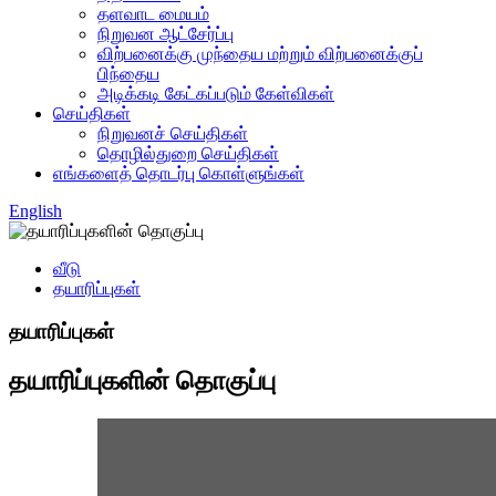
தளவாட மையம்
நிறுவன ஆட்சேர்ப்பு
விற்பனைக்கு முந்தைய மற்றும் விற்பனைக்குப்
பிந்தைய
அடிக்கடி கேட்கப்படும் கேள்விகள்
செய்திகள்
நிறுவனச் செய்திகள்
தொழில்துறை செய்திகள்
எங்களைத் தொடர்பு கொள்ளுங்கள்
English
வீடு
தயாரிப்புகள்
தயாரிப்புகள்
தயாரிப்புகளின் தொகுப்பு