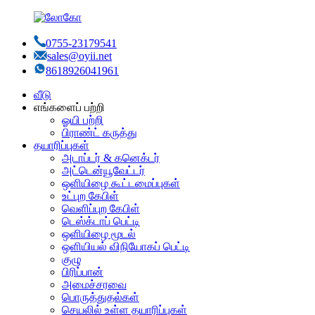
0755-23179541
sales@oyii.net
8618926041961
வீடு
எங்களைப் பற்றி
ஓயி பற்றி
பிராண்ட் கருத்து
தயாரிப்புகள்
அடாப்டர் & கனெக்டர்
அட்டென்யூவேட்டர்
ஒளியிழை கூட்டமைப்புகள்
உட்புற கேபிள்
வெளிப்புற கேபிள்
டெஸ்க்டாப் பெட்டி
ஒளியிழை மூடல்
ஒளியியல் விநியோகப் பெட்டி
குழு
பிரிப்பான்
அமைச்சரவை
பொருத்துதல்கள்
செயலில் உள்ள தயாரிப்புகள்