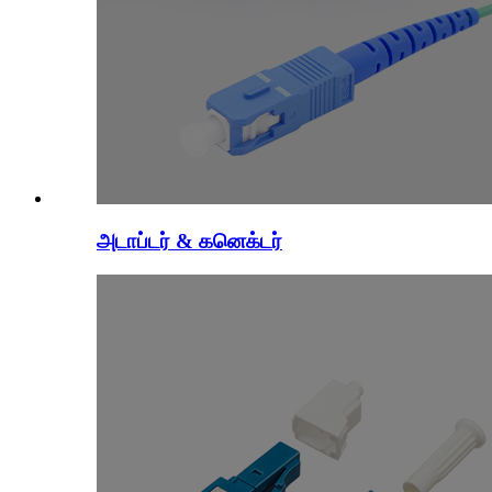
அடாப்டர் & கனெக்டர்