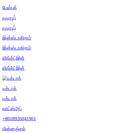
பேஸ்புக்
யூடியூப்
யூடியூப்
இன்ஸ்டாகிராம்
இன்ஸ்டாகிராம்
லிங்க்ட்இன்
லிங்க்ட்இன்
டிக்டாக்
டிக்டாக்
வாட்ஸ்அப்
+8618926041961
மின்னஞ்சல்