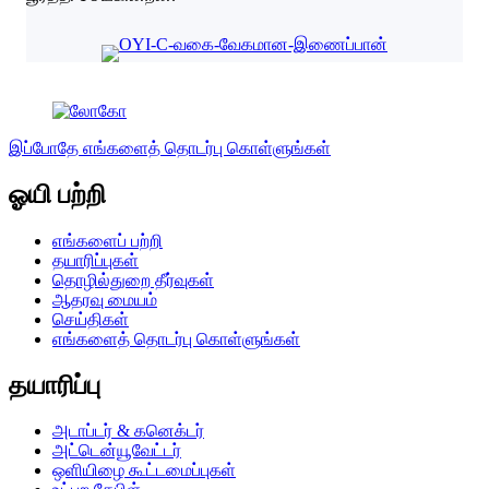
இப்போதே எங்களைத் தொடர்பு கொள்ளுங்கள்
ஓயி பற்றி
எங்களைப் பற்றி
தயாரிப்புகள்
தொழில்துறை தீர்வுகள்
ஆதரவு மையம்
செய்திகள்
எங்களைத் தொடர்பு கொள்ளுங்கள்
தயாரிப்பு
அடாப்டர் & கனெக்டர்
அட்டென்யூவேட்டர்
ஒளியிழை கூட்டமைப்புகள்