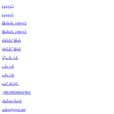
யூடியூப்
யூடியூப்
இன்ஸ்டாகிராம்
இன்ஸ்டாகிராம்
லிங்க்ட்இன்
லிங்க்ட்இன்
டிக்டாக்
டிக்டாக்
வாட்ஸ்அப்
+8618926041961
மின்னஞ்சல்
sales@oyii.net