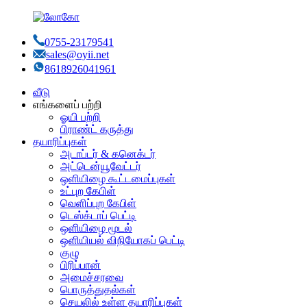
0755-23179541
sales@oyii.net
8618926041961
வீடு
எங்களைப் பற்றி
ஓயி பற்றி
பிராண்ட் கருத்து
தயாரிப்புகள்
அடாப்டர் & கனெக்டர்
அட்டென்யூவேட்டர்
ஒளியிழை கூட்டமைப்புகள்
உட்புற கேபிள்
வெளிப்புற கேபிள்
டெஸ்க்டாப் பெட்டி
ஒளியிழை மூடல்
ஒளியியல் விநியோகப் பெட்டி
குழு
பிரிப்பான்
அமைச்சரவை
பொருத்துதல்கள்
செயலில் உள்ள தயாரிப்புகள்