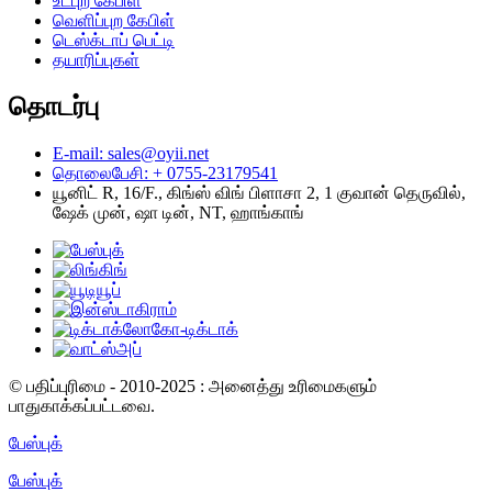
உட்புற கேபிள்
வெளிப்புற கேபிள்
டெஸ்க்டாப் பெட்டி
தயாரிப்புகள்
தொடர்பு
E-mail: sales@oyii.net
தொலைபேசி: + 0755-23179541
யூனிட் R, 16/F., கிங்ஸ் விங் பிளாசா 2, 1 குவான் தெருவில்,
ஷேக் முன், ஷா டின், NT, ஹாங்காங்
© பதிப்புரிமை - 2010-2025 : அனைத்து உரிமைகளும்
பாதுகாக்கப்பட்டவை.
பேஸ்புக்
பேஸ்புக்