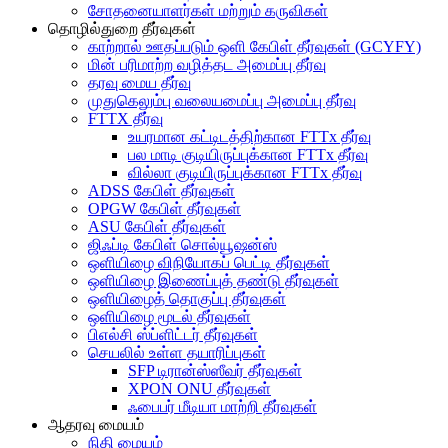
சோதனையாளர்கள் மற்றும் கருவிகள்
தொழில்துறை தீர்வுகள்
காற்றால் ஊதப்படும் ஒளி கேபிள் தீர்வுகள் (GCYFY)
மின் பரிமாற்ற வழித்தட அமைப்பு தீர்வு
தரவு மைய தீர்வு
முதுகெலும்பு வலையமைப்பு அமைப்பு தீர்வு
FTTX தீர்வு
உயரமான கட்டிடத்திற்கான FTTx தீர்வு
பல மாடி குடியிருப்புக்கான FTTx தீர்வு
வில்லா குடியிருப்புக்கான FTTx தீர்வு
ADSS கேபிள் தீர்வுகள்
OPGW கேபிள் தீர்வுகள்
ASU கேபிள் தீர்வுகள்
ஜிஃப்டி கேபிள் சொல்யூஷன்ஸ்
ஒளியிழை விநியோகப் பெட்டி தீர்வுகள்
ஒளியிழை இணைப்புத் தண்டு தீர்வுகள்
ஒளியிழைத் தொகுப்பு தீர்வுகள்
ஒளியிழை மூடல் தீர்வுகள்
பிஎல்சி ஸ்ப்ளிட்டர் தீர்வுகள்
செயலில் உள்ள தயாரிப்புகள்
SFP டிரான்ஸ்ஸீவர் தீர்வுகள்
XPON ONU தீர்வுகள்
ஃபைபர் மீடியா மாற்றி தீர்வுகள்
ஆதரவு மையம்
நிதி மையம்