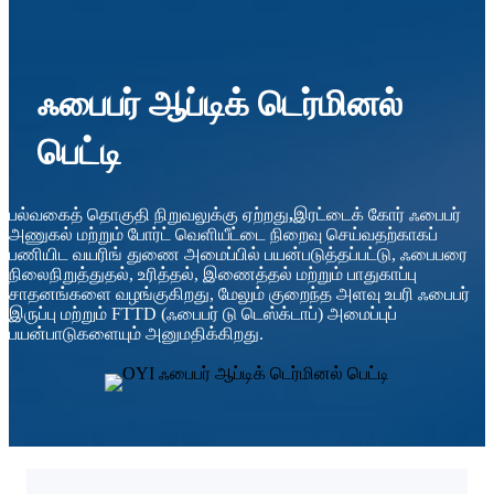
ஃபைபர் ஆப்டிக் டெர்மினல்
பெட்டி
பல்வகைத் தொகுதி நிறுவலுக்கு ஏற்றது
,
இரட்டைக் கோர் ஃபைபர்
அணுகல் மற்றும் போர்ட் வெளியீட்டை நிறைவு செய்வதற்காகப்
பணியிட வயரிங் துணை அமைப்பில் பயன்படுத்தப்பட்டு, ஃபைபரை
நிலைநிறுத்துதல், உரித்தல், இணைத்தல் மற்றும் பாதுகாப்பு
சாதனங்களை வழங்குகிறது, மேலும் குறைந்த அளவு உபரி ஃபைபர்
இருப்பு மற்றும் FTTD (ஃபைபர் டு டெஸ்க்டாப்) அமைப்புப்
பயன்பாடுகளையும் அனுமதிக்கிறது.