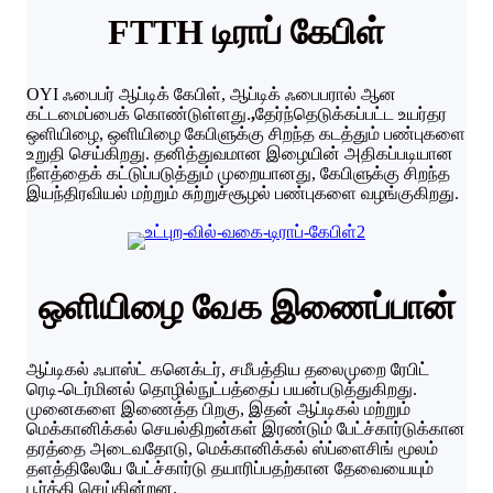
FTTH டிராப் கேபிள்
OYI ஃபைபர் ஆப்டிக் கேபிள், ஆப்டிக் ஃபைபரால் ஆன
கட்டமைப்பைக் கொண்டுள்ளது.
,
தேர்ந்தெடுக்கப்பட்ட உயர்தர
ஒளியிழை, ஒளியிழை கேபிளுக்கு சிறந்த கடத்தும் பண்புகளை
உறுதி செய்கிறது. தனித்துவமான இழையின் அதிகப்படியான
நீளத்தைக் கட்டுப்படுத்தும் முறையானது, கேபிளுக்கு சிறந்த
இயந்திரவியல் மற்றும் சுற்றுச்சூழல் பண்புகளை வழங்குகிறது.
ஒளியிழை வேக இணைப்பான்
ஆப்டிகல் ஃபாஸ்ட் கனெக்டர், சமீபத்திய தலைமுறை ரேபிட்
ரெடி-டெர்மினல் தொழில்நுட்பத்தைப் பயன்படுத்துகிறது.
முனைகளை இணைத்த பிறகு, இதன் ஆப்டிகல் மற்றும்
மெக்கானிக்கல் செயல்திறன்கள் இரண்டும் பேட்ச்கார்டுக்கான
தரத்தை அடைவதோடு, மெக்கானிக்கல் ஸ்ப்ளைசிங் மூலம்
தளத்திலேயே பேட்ச்கார்டு தயாரிப்பதற்கான தேவையையும்
பூர்த்தி செய்கின்றன.