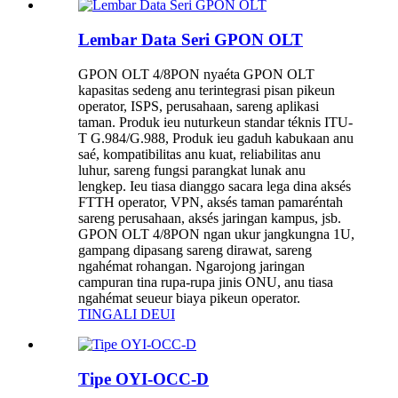
Lembar Data Seri GPON OLT
GPON OLT 4/8PON nyaéta GPON OLT
kapasitas sedeng anu terintegrasi pisan pikeun
operator, ISPS, perusahaan, sareng aplikasi
taman. Produk ieu nuturkeun standar téknis ITU-
T G.984/G.988, Produk ieu gaduh kabukaan anu
saé, kompatibilitas anu kuat, reliabilitas anu
luhur, sareng fungsi parangkat lunak anu
lengkep. Ieu tiasa dianggo sacara lega dina aksés
FTTH operator, VPN, aksés taman pamaréntah
sareng perusahaan, aksés jaringan kampus, jsb.
GPON OLT 4/8PON ngan ukur jangkungna 1U,
gampang dipasang sareng dirawat, sareng
ngahémat rohangan. Ngarojong jaringan
campuran tina rupa-rupa jinis ONU, anu tiasa
ngahémat seueur biaya pikeun operator.
TINGALI DEUI
Tipe OYI-OCC-D