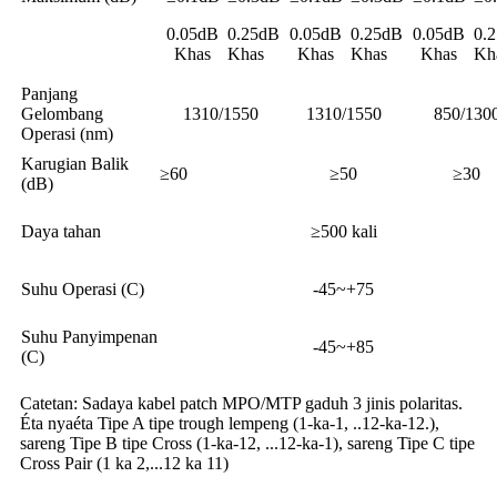
0.05dB
0.25dB
0.05dB
0.25dB
0.05dB
0.
Khas
Khas
Khas
Khas
Khas
Kh
Panjang
Gelombang
1310/1550
1310/1550
850/130
Operasi (nm)
Karugian Balik
≥60
≥50
≥30
(dB)
Daya tahan
≥500 kali
Suhu Operasi (C)
-45~+75
Suhu Panyimpenan
-45~+85
(C)
Catetan: Sadaya kabel patch MPO/MTP gaduh 3 jinis polaritas.
Éta nyaéta Tipe A tipe trough lempeng (1-ka-1, ..12-ka-12.),
sareng Tipe B tipe Cross (1-ka-12, ...12-ka-1), sareng Tipe C tipe
Cross Pair (1 ka 2,...12 ka 11)