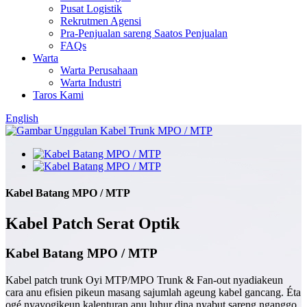
Pusat Logistik
Rekrutmen Agensi
Pra-Penjualan sareng Saatos Penjualan
FAQs
Warta
Warta Perusahaan
Warta Industri
Taros Kami
English
Kabel Batang MPO / MTP
Kabel Patch Serat Optik
Kabel Batang MPO / MTP
Kabel patch trunk Oyi MTP/MPO Trunk & Fan-out nyadiakeun
cara anu efisien pikeun masang sajumlah ageung kabel gancang. Éta
ogé nyayogikeun kalenturan anu luhur dina nyabut sareng nganggo