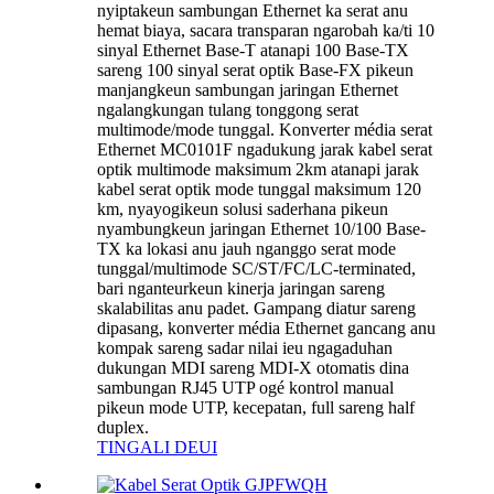
nyiptakeun sambungan Ethernet ka serat anu
hemat biaya, sacara transparan ngarobah ka/ti 10
sinyal Ethernet Base-T atanapi 100 Base-TX
sareng 100 sinyal serat optik Base-FX pikeun
manjangkeun sambungan jaringan Ethernet
ngalangkungan tulang tonggong serat
multimode/mode tunggal. Konverter média serat
Ethernet MC0101F ngadukung jarak kabel serat
optik multimode maksimum 2km atanapi jarak
kabel serat optik mode tunggal maksimum 120
km, nyayogikeun solusi saderhana pikeun
nyambungkeun jaringan Ethernet 10/100 Base-
TX ka lokasi anu jauh nganggo serat mode
tunggal/multimode SC/ST/FC/LC-terminated,
bari nganteurkeun kinerja jaringan sareng
skalabilitas anu padet. Gampang diatur sareng
dipasang, konverter média Ethernet gancang anu
kompak sareng sadar nilai ieu ngagaduhan
dukungan MDI sareng MDI-X otomatis dina
sambungan RJ45 UTP ogé kontrol manual
pikeun mode UTP, kecepatan, full sareng half
duplex.
TINGALI DEUI