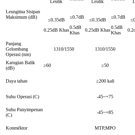
Leutik
Leutik
L
Leungitna Sisipan
Maksimum (dB)
≤0.7dB
≤0.7dB
≤0.35dB
≤0.35dB
≤
0.5dB
0.5dB
0.25dB Khas
0.25dB Khas
0.2
Khas
Khas
Panjang
Gelombang
1310/1550
1310/1550
Operasi (nm)
Karugian Balik
≥60
≥50
(dB)
Daya tahan
≥200 kali
Suhu Operasi (C)
-45~+75
Suhu Panyimpenan
-45~+85
(C)
Konméktor
MTP,MPO