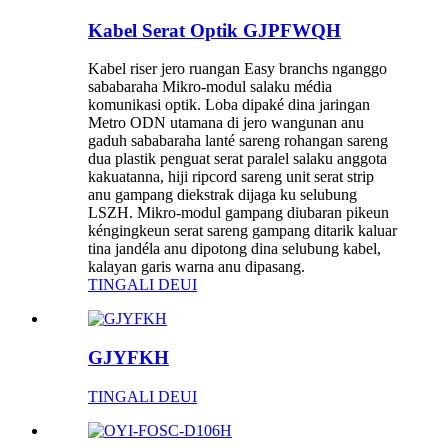
Kabel Serat Optik GJPFWQH
Kabel riser jero ruangan Easy branchs nganggo
sababaraha Mikro-modul salaku média
komunikasi optik. Loba dipaké dina jaringan
Metro ODN utamana di jero wangunan anu
gaduh sababaraha lanté sareng rohangan sareng
dua plastik penguat serat paralel salaku anggota
kakuatanna, hiji ripcord sareng unit serat strip
anu gampang diekstrak dijaga ku selubung
LSZH. Mikro-modul gampang diubaran pikeun
kéngingkeun serat sareng gampang ditarik kaluar
tina jandéla anu dipotong dina selubung kabel,
kalayan garis warna anu dipasang.
TINGALI DEUI
GJYFKH
TINGALI DEUI