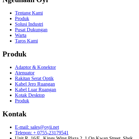
Tentang Kami
Produk
Solusi Industri
Pusat Dukungan
Warta
Taros Kami
Produk
Adaptor & Konektor
Atenuator
Rakitan Serat Optik
Kabel Jero Ruangan
Kabel Luar Ruangan
Kotak Desktop
Produk
Kontak
E-mail: sales@oyii.net
Telepon: + 0755-23179541
Unit R, 16/F., Kings Wing Plaza 2, 1 On Kwan Street, Shek