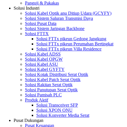
Panguji & Pakakas
Solusi Industri
Solusi Kabel Optik anu Ditiup Udara (GCYFY)
Solusi Sistem Saluran Transmisi Daya
Solusi Pusat Data
Solusi Sistem Jaringan Backbone
Solusi FTTX
Solusi FTTx pikeun Gedong Jangkung
Solusi FTTx pikeun Perumahan Bertingkat
Solusi FTTx pikeun Villa Residence
Solusi Kabel ADSS
Solusi Kabel OPGW
Solusi Kabel ASU
Solusi Kabel GYFTY
Solusi Kotak Distribusi Serat Optik
Solusi Kabel Patch Serat Optik
Solusi Rakitan Serat Optik
Solusi Panutupan Serat Optik
Solusi Pamisah PLC
Produk Aktif
Solusi Transceiver SFP
Solusi XPON ONU
Solusi Konverter Media Serat
Pusat Dukungan
Pusat Keuangan