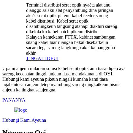
Terminal distribusi serat optik nyaéta alat anu
dianggo salaku alat panyambung dina jaringan
aksés serat optik pikeun kabel feeder sareng
kabel distribusi. Kabel serat optik
disambungkeun langsung atanapi diakhiri sareng
dikelola ku kabel patch pikeun distribusi.
Kalayan kamekaran FTTX, kabinet sambungan
silang kabel luar ruangan bakal disebarkeun
sacara lega sareng langkung caket ka pangguna
akhir.
TINGALI DEUI
Upami anjeun milarian solusi kabel serat optik anu tiasa dipercaya
sareng kecepatan tinggi, anjeun tiasa mendakanana di OYI.
Hubungi kami ayeuna pikeun ningali kumaha kami tiasa
ngabantosan anjeun tetep nyambung sareng ningkatkeun bisnis
anjeun ka tingkat salajengna.
PANANYA
Hubungi Kami Ayeuna
Ngeunaan Oyi