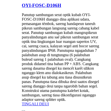
OYI-FOSC-D106H
Panutup sambungan serat optik kubah OYI-
FOSC-D106H dianggo dina aplikasi udara,
pemasangan témbok, sareng handapeun taneuh
pikeun sambungan langsung sareng cabang kabel
serat. Panutup sambungan kubah mangrupikeun
panyalindungan anu saé pikeun sambungan serat
optik tina lingkungan luar ruangan sapertos UV,
cai, sareng cuaca, kalayan segel anti bocor sareng
panyalindungan IP68. Panutupna ngagaduhan 7
palabuhan asup di tungtungna (6 palabuhan
buleud sareng 1 palabuhan oval). Cangkang
produk didamel tina bahan PP + ABS. Cangkang
sareng dasarna disegel ku mencét karét silikon
nganggo klem anu dialokasikeun. Palabuhan
asup disegel ku tabung anu tiasa disusutkeun
panas. Panutupna tiasa dibuka deui saatos disegel
sareng dianggo deui tanpa ngarobih bahan segel.
Konstruksi utama panutupna kalebet kotak,
sambungan, sareng tiasa dikonfigurasi nganggo
adaptor sareng splitter optik.
TINGALI DEUI