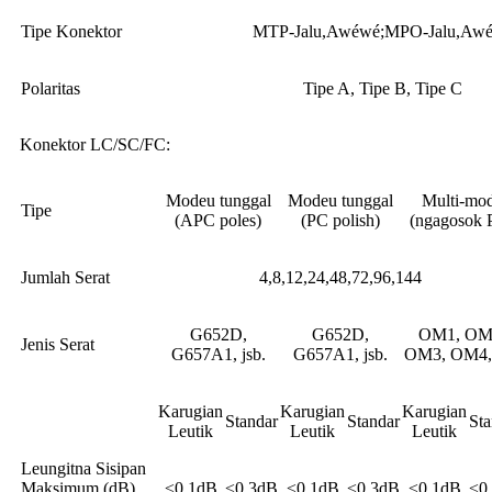
Tipe Konektor
MTP-Jalu,Awéwé;MPO-Jalu,Aw
Polaritas
Tipe A, Tipe B, Tipe C
Konektor LC/SC/FC:
Modeu tunggal
Modeu tunggal
Multi-mo
Tipe
(APC poles)
(PC polish)
(ngagosok 
Jumlah Serat
4,8,12,24,48,72,96,144
G652D,
G652D,
OM1, OM
Jenis Serat
G657A1, jsb.
G657A1, jsb.
OM3, OM4, 
Karugian
Karugian
Karugian
Standar
Standar
Sta
Leutik
Leutik
Leutik
Leungitna Sisipan
Maksimum (dB)
≤0.1dB
≤0.3dB
≤0.1dB
≤0.3dB
≤0.1dB
≤0