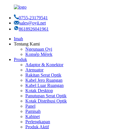
0755-23179541
sales@oyii.net
8618926041961
Imah
Tentang Kami
Ngeunaan Oyi
Konsép Mérek
Produk
Adaptor & Konektor
Atenuator
Rakitan Serat Optik
Kabel Jero Ruangan
Kabel Luar Ruangan
Kotak Desktop
Panutupan Serat Optik
Kotak Distribusi Optik
Panel
Pamisah
Kabinet
Perlengkapan
Produk Aktif