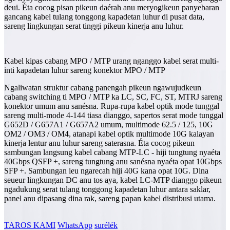
deui. Éta cocog pisan pikeun daérah anu meryogikeun panyebaran
gancang kabel tulang tonggong kapadetan luhur di pusat data,
sareng lingkungan serat tinggi pikeun kinerja anu luhur.
Kabel kipas cabang MPO / MTP urang nganggo kabel serat multi-
inti kapadetan luhur sareng konektor MPO / MTP
Ngaliwatan struktur cabang panengah pikeun ngawujudkeun
cabang switching ti MPO / MTP ka LC, SC, FC, ST, MTRJ sareng
konektor umum anu sanésna. Rupa-rupa kabel optik mode tunggal
sareng multi-mode 4-144 tiasa dianggo, sapertos serat mode tunggal
G652D / G657A1 / G657A2 umum, multimode 62.5 / 125, 10G
OM2 / OM3 / OM4, atanapi kabel optik multimode 10G kalayan
kinerja lentur anu luhur sareng saterasna. Éta cocog pikeun
sambungan langsung kabel cabang MTP-LC - hiji tungtung nyaéta
40Gbps QSFP +, sareng tungtung anu sanésna nyaéta opat 10Gbps
SFP +. Sambungan ieu ngarecah hiji 40G kana opat 10G. Dina
seueur lingkungan DC anu tos aya, kabel LC-MTP dianggo pikeun
ngadukung serat tulang tonggong kapadetan luhur antara saklar,
panel anu dipasang dina rak, sareng papan kabel distribusi utama.
TAROS KAMI
WhatsApp
surélék