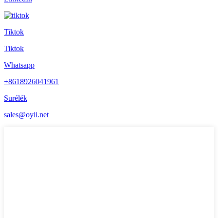
Tiktok
Tiktok
Whatsapp
+8618926041961
Surélék
sales@oyii.net