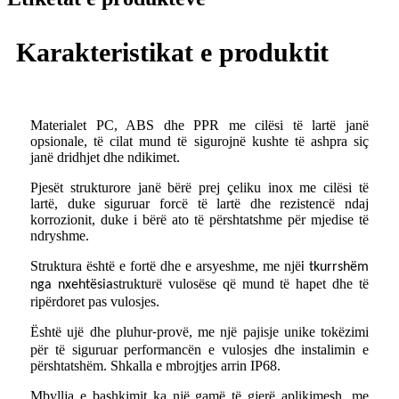
Karakteristikat e produktit
Materialet PC, ABS dhe PPR me cilësi të lartë janë
opsionale, të cilat mund të sigurojnë kushte të ashpra siç
janë dridhjet dhe ndikimet.
Pjesët strukturore janë bërë prej çeliku inox me cilësi të
lartë, duke siguruar forcë të lartë dhe rezistencë ndaj
korrozionit, duke i bërë ato të përshtatshme për mjedise të
ndryshme.
Struktura është e fortë dhe e arsyeshme, me një
i tkurrshëm
strukturë vulosëse që mund të hapet dhe të
nga nxehtësia
ripërdoret pas vulosjes.
Është ujë dhe pluhur
provë, me një pajisje unike tokëzimi
-
për të siguruar performancën e vulosjes dhe instalimin e
përshtatshëm. Shkalla e mbrojtjes arrin IP68.
Mbyllja e bashkimit ka një gamë të gjerë aplikimesh, me