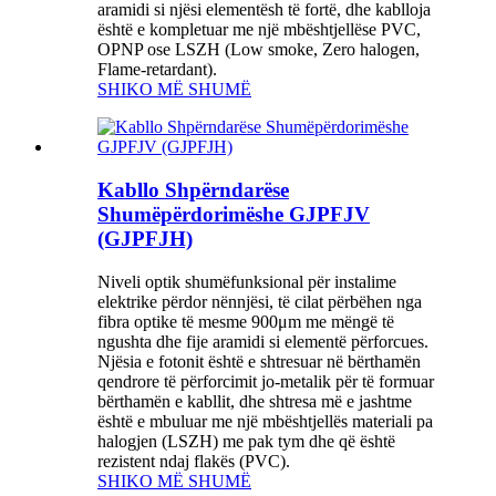
aramidi si njësi elementësh të fortë, dhe kablloja
është e kompletuar me një mbështjellëse PVC,
OPNP ose LSZH (Low smoke, Zero halogen,
Flame-retardant).
SHIKO MË SHUMË
Kabllo Shpërndarëse
Shumëpërdorimëshe GJPFJV
(GJPFJH)
Niveli optik shumëfunksional për instalime
elektrike përdor nënnjësi, të cilat përbëhen nga
fibra optike të mesme 900μm me mëngë të
ngushta dhe fije aramidi si elementë përforcues.
Njësia e fotonit është e shtresuar në bërthamën
qendrore të përforcimit jo-metalik për të formuar
bërthamën e kabllit, dhe shtresa më e jashtme
është e mbuluar me një mbështjellës materiali pa
halogjen (LSZH) me pak tym dhe që është
rezistent ndaj flakës (PVC).
SHIKO MË SHUMË