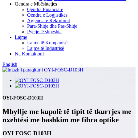
Qendra e Mbështetjes
Qendra Financiare
Qendra e Logjistikës
Agjencia e Rekrutimit
Para-Shitje dhe Pas-Shitje
Pyetje të shpeshta
Lajme
Lajme të Kompanisë
Lajme të Industrisë
Na Kontaktoni
English
OYI-FOSC-D103H
Mbyllje me kupolë të tipit të tkurrjes me
nxehtësi me bashkim me fibra optike
OYI-FOSC-D103H