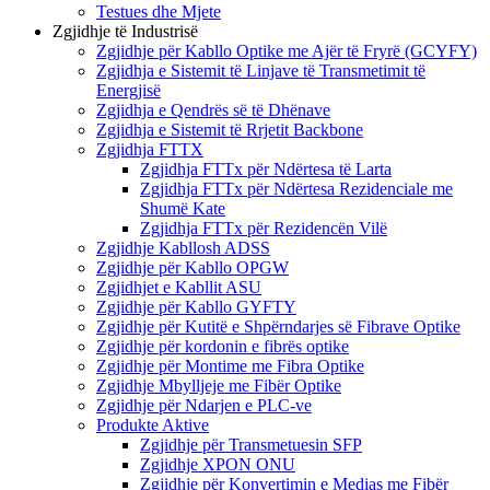
Testues dhe Mjete
Zgjidhje të Industrisë
Zgjidhje për Kabllo Optike me Ajër të Fryrë (GCYFY)
Zgjidhja e Sistemit të Linjave të Transmetimit të
Energjisë
Zgjidhja e Qendrës së të Dhënave
Zgjidhja e Sistemit të Rrjetit Backbone
Zgjidhja FTTX
Zgjidhja FTTx për Ndërtesa të Larta
Zgjidhja FTTx për Ndërtesa Rezidenciale me
Shumë Kate
Zgjidhja FTTx për Rezidencën Vilë
Zgjidhje Kabllosh ADSS
Zgjidhje për Kabllo OPGW
Zgjidhjet e Kabllit ASU
Zgjidhje për Kabllo GYFTY
Zgjidhje për Kutitë e Shpërndarjes së Fibrave Optike
Zgjidhje për kordonin e fibrës optike
Zgjidhje për Montime me Fibra Optike
Zgjidhje Mbylljeje me Fibër Optike
Zgjidhje për Ndarjen e PLC-ve
Produkte Aktive
Zgjidhje për Transmetuesin SFP
Zgjidhje XPON ONU
Zgjidhje për Konvertimin e Medias me Fibër