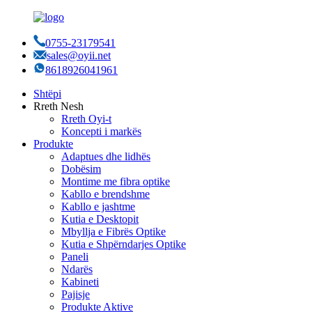
0755-23179541
sales@oyii.net
8618926041961
Shtëpi
Rreth Nesh
Rreth Oyi-t
Koncepti i markës
Produkte
Adaptues dhe lidhës
Dobësim
Montime me fibra optike
Kabllo e brendshme
Kabllo e jashtme
Kutia e Desktopit
Mbyllja e Fibrës Optike
Kutia e Shpërndarjes Optike
Paneli
Ndarës
Kabineti
Pajisje
Produkte Aktive