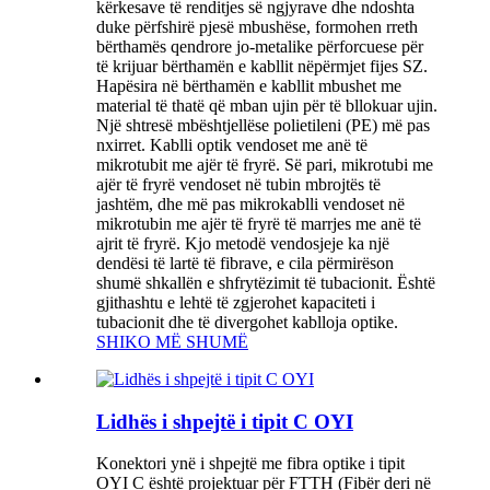
kërkesave të renditjes së ngjyrave dhe ndoshta
duke përfshirë pjesë mbushëse, formohen rreth
bërthamës qendrore jo-metalike përforcuese për
të krijuar bërthamën e kabllit nëpërmjet fijes SZ.
Hapësira në bërthamën e kabllit mbushet me
material të thatë që mban ujin për të bllokuar ujin.
Një shtresë mbështjellëse polietileni (PE) më pas
nxirret. Kablli optik vendoset me anë të
mikrotubit me ajër të fryrë. Së pari, mikrotubi me
ajër të fryrë vendoset në tubin mbrojtës të
jashtëm, dhe më pas mikrokablli vendoset në
mikrotubin me ajër të fryrë të marrjes me anë të
ajrit të fryrë. Kjo metodë vendosjeje ka një
dendësi të lartë të fibrave, e cila përmirëson
shumë shkallën e shfrytëzimit të tubacionit. Është
gjithashtu e lehtë të zgjerohet kapaciteti i
tubacionit dhe të divergohet kablloja optike.
SHIKO MË SHUMË
Lidhës i shpejtë i tipit C OYI
Konektori ynë i shpejtë me fibra optike i tipit
OYI C është projektuar për FTTH (Fibër deri në