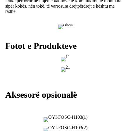
Duke përdorur në linjën e kabllove të komunikimit të montuara
sipër kokës, nën tokë, të varrosura drejtpërdrejt e kështu me
radhë.
Fotot e Produkteve
Aksesorë opsionalë