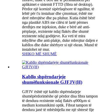
aplikimet e sistemit FTTD (fibra në desktop).
Përdor një kornizë sipërfaqësore të ngulitur, të
lehtë për t'u instaluar dhe çmontuar, është me
derë mbrojtëse dhe pa pluhur. Kutia është bërë
nga plastikë ABS me cilësi të lartë përmes
derdhjes me injeksion, duke e bërë atë anti-
përplasje, rezistente ndaj flakës dhe shumë
rezistente ndaj goditjeve. Ka veti të mira
mbyllëse dhe anti-plakje, duke mbrojtur daljen e
kabllos dhe duke shërbyer si një ekran. Mund të
instalohet në mur.
SHIKO MË SHUMË
Kabllo shpërndarjeje
shumëfunksionale GJFJV(H)
GJFJV është një kabllo shpërndarjeje
shumëpërdorimëshe që përdor disa fibra tampon
të dendura rezistente ndaj flakës φ900μm si
medium komunikimi optik. Fibrat tampon të
dendura janë të mbështjella me një shtresë fije