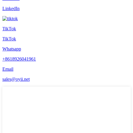
LinkedIn
TikTok
TikTok
Whatsapp
+8618926041961
Email
sales@oyii.net