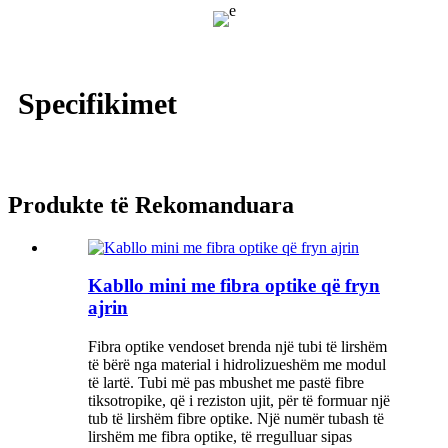
Specifikimet
Produkte të Rekomanduara
Kabllo mini me fibra optike që fryn
ajrin
Fibra optike vendoset brenda një tubi të lirshëm
të bërë nga material i hidrolizueshëm me modul
të lartë. Tubi më pas mbushet me pastë fibre
tiksotropike, që i reziston ujit, për të formuar një
tub të lirshëm fibre optike. Një numër tubash të
lirshëm me fibra optike, të rregulluar sipas