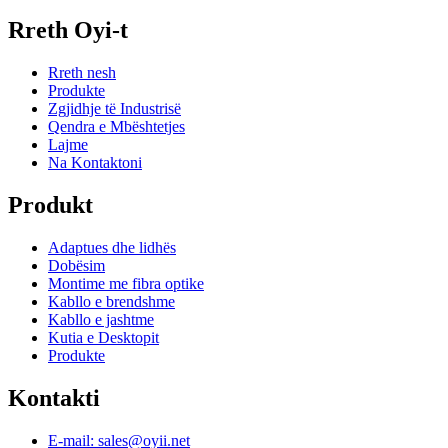
Rreth Oyi-t
Rreth nesh
Produkte
Zgjidhje të Industrisë
Qendra e Mbështetjes
Lajme
Na Kontaktoni
Produkt
Adaptues dhe lidhës
Dobësim
Montime me fibra optike
Kabllo e brendshme
Kabllo e jashtme
Kutia e Desktopit
Produkte
Kontakti
E-mail: sales@oyii.net