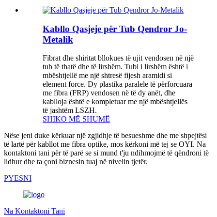
Kabllo Qasjeje për Tub Qendror Jo-
Metalik
Fibrat dhe shiritat bllokues të ujit vendosen në një
tub të thatë dhe të lirshëm. Tubi i lirshëm është i
mbështjellë me një shtresë fijesh aramidi si
element force. Dy plastika paralele të përforcuara
me fibra (FRP) vendosen në të dy anët, dhe
kablloja është e kompletuar me një mbështjellës
të jashtëm LSZH.
SHIKO MË SHUMË
Nëse jeni duke kërkuar një zgjidhje të besueshme dhe me shpejtësi
të lartë për kabllot me fibra optike, mos kërkoni më tej se OYI. Na
kontaktoni tani për të parë se si mund t'ju ndihmojmë të qëndroni të
lidhur dhe ta çoni biznesin tuaj në nivelin tjetër.
PYESNI
Na Kontaktoni Tani