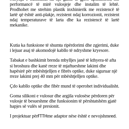
performancë të mirë vulosjeje dhe instalim të lehtë.
Prodhohet me strehim plastik inxhinierik me rezistencë të
lartë që është anti-plakje, rezistent ndaj korrozionit, rezistent
ndaj temperaturave të larta dhe ka rezistencë të lartë
mekanike.
Kutia ka funksione të shumta ripërdorimi dhe zgjerimi, duke
i lejuar asaj të akomodojë kabllo të ndryshme kryesore.
Tabakat e bashkimit brenda mbylljes janë të kthyera
të afta
-
si broshura dhe kanë rreze të mjaftueshme lakimi dhe
hapësirë ​​për mbështjelljen e fibrës optike, duke siguruar një
rreze lakimi prej 40 mm për mbështjelljen optike.
Çdo kabllo optike dhe fibër mund të operohet individualisht.
Goma silikoni e vulosur dhe argjila vulosëse përdoren për
vulosje të besueshme dhe funksionim të përshtatshëm gjatë
hapjes së vulës së presionit.
I projektuar për
me adaptor nëse është e nevojshme
.
FTTH
ed