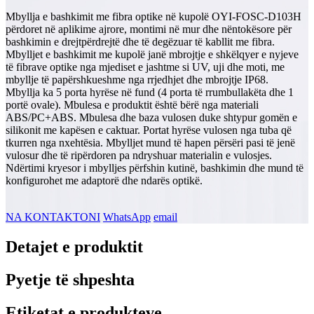
Mbyllja e bashkimit me fibra optike në kupolë OYI-FOSC-D103H
përdoret në aplikime ajrore, montimi në mur dhe nëntokësore për
bashkimin e drejtpërdrejtë dhe të degëzuar të kabllit me fibra.
Mbylljet e bashkimit me kupolë janë mbrojtje e shkëlqyer e nyjeve
të fibrave optike nga mjediset e jashtme si UV, uji dhe moti, me
mbyllje të papërshkueshme nga rrjedhjet dhe mbrojtje IP68.
Mbyllja ka 5 porta hyrëse në fund (4 porta të rrumbullakëta dhe 1
portë ovale). Mbulesa e produktit është bërë nga materiali
ABS/PC+ABS. Mbulesa dhe baza vulosen duke shtypur gomën e
silikonit me kapësen e caktuar. Portat hyrëse vulosen nga tuba që
tkurren nga nxehtësia. Mbylljet mund të hapen përsëri pasi të jenë
vulosur dhe të ripërdoren pa ndryshuar materialin e vulosjes.
Ndërtimi kryesor i mbylljes përfshin kutinë, bashkimin dhe mund të
konfigurohet me adaptorë dhe ndarës optikë.
NA KONTAKTONI
WhatsApp
email
Detajet e produktit
Pyetje të shpeshta
Etiketat e produkteve