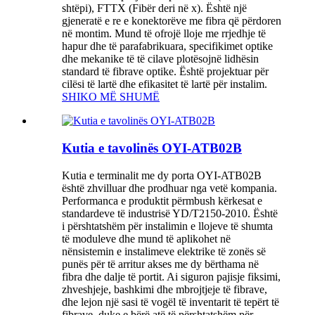
shtëpi), FTTX (Fibër deri në x). Është një
gjeneratë e re e konektorëve me fibra që përdoren
në montim. Mund të ofrojë lloje me rrjedhje të
hapur dhe të parafabrikuara, specifikimet optike
dhe mekanike të të cilave plotësojnë lidhësin
standard të fibrave optike. Është projektuar për
cilësi të lartë dhe efikasitet të lartë për instalim.
SHIKO MË SHUMË
Kutia e tavolinës OYI-ATB02B
Kutia e terminalit me dy porta OYI-ATB02B
është zhvilluar dhe prodhuar nga vetë kompania.
Performanca e produktit përmbush kërkesat e
standardeve të industrisë YD/T2150-2010. Është
i përshtatshëm për instalimin e llojeve të shumta
të moduleve dhe mund të aplikohet në
nënsistemin e instalimeve elektrike të zonës së
punës për të arritur akses me dy bërthama në
fibra dhe dalje të portit. Ai siguron pajisje fiksimi,
zhveshjeje, bashkimi dhe mbrojtjeje të fibrave,
dhe lejon një sasi të vogël të inventarit të tepërt të
fibrave, duke e bërë atë të përshtatshëm për