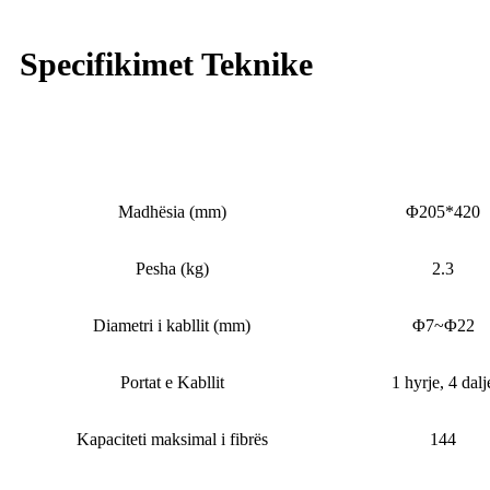
Specifikimet Teknike
Nr. i artikullit
OYI-FOSC-D1
Madhësia (mm)
Φ205*420
Pesha (kg)
2.3
Diametri i kabllit (mm)
Φ7~Φ22
Portat e Kabllit
1 hyrje, 4 dalj
Kapaciteti maksimal i fibrës
144