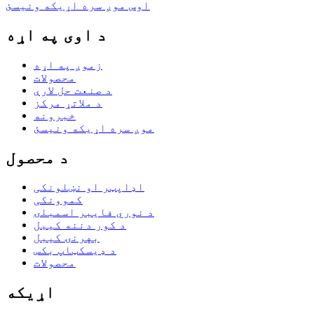
اوس موږ سره اړیکه ونیسئ
د اوی په اړه
زموږ په اړه
محصولات
د صنعت حل لارې
د ملاتړ مرکز
خبرونه
موږ سره اړیکه ونیسئ
د محصول
اډاپټر او نښلونکی
کموونکی
د نوري فایبر اسمبلۍ
د کور دننه کیبل
بهرنۍ کیبل
د ډیسکټاپ بکس
محصولات
اړیکه