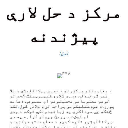
مرکز د حل لارې
پیژندنه
/حل/
د معلوماتو مرکزونه د عصري ټیکنالوژۍ د ملا
تیر ګرځیدلي دي،
د کلاوډ کمپیوټینګ څخه تر
لویو معلوماتو تحلیلونو او مصنوعي ذهانت
پورې د غوښتنلیکونو پراخه لړۍ ملاتړ کول
.
لکه
څنګه چې سوداګرۍ په زیاتیدونکي توګه د ودې
او نوښت د پرمخ بیولو لپاره په دې
ټیکنالوژیو تکیه کوي، د معلوماتو مرکزونو
دننه د اغیزمنو او باوري اړیکو اهمیت د پخوا