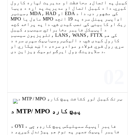
کیبل په اتصال، محافظت او مدیریت لپاره کارول
کیږي. دا د کیبل اتصال او مدیریت په اړه د ډیټا
سینټر، MDA، HAD او EDA کې مشهور دی. دا د
MPO ماډل یا MPO اډاپټر پینل سره په 19 انچه
ریک او کابینې کې نصب کیدی شي. دا په پراخه کچه
د آپټیکل فایبر مخابراتي سیسټم، کیبل
تلویزیون سیسټم، LANS، WANS، FTTX کې هم
کارول کیدی شي. د الیکټروسټاټیک سپری سره د
سړې رول شوي فولادو موادو سره، دا ښه ښکاري او
د سلایډینګ ډول ایرګونومیک ډیزاین دی.
02
د MTP/ MPO پیچ کارډ
د OYI فایبر آپټیک سمپلیکس پیچ کارډ، چې د
فایبر آپټیک جمپر په نوم هم پیژندل کیږي، د