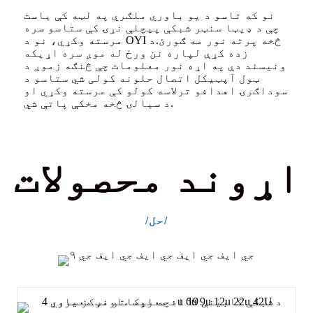
نو که تاسو د یو باوري ملګري په لټه کې یاست
چې د ډیټا سنټر شبکې پیچلې نړۍ کې ستاسو سره
مرسته وکړي، نو د OYI څخه پرته نور مه ګورئ.
د
زده کړې لپاره نن ورځ له موږ سره اړیکه
ونیسئ
د دې په اړه نور معلومات چې څنګه زموږ د
ټول آپټیکل اتصال حلونه کولی شي ستاسو د
سوداګرۍ اهدافو ترلاسه کولو کې مرسته وکړي او
د سیالۍ څخه مخکې پاتې شي.
اړوند محصولات
/حل/