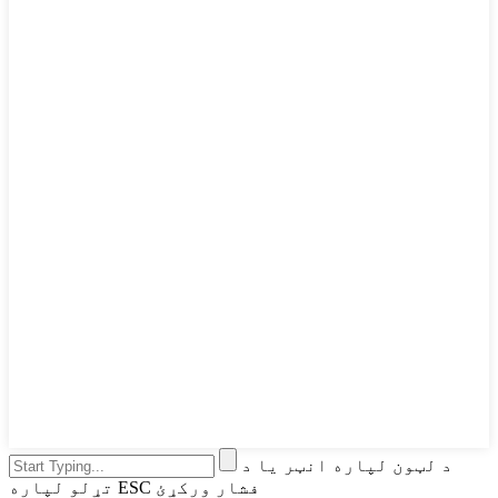
د لټون لپاره انټر یا د
تړلو لپاره ESC فشار ورکړئ