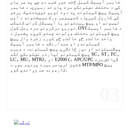
فایبر آپټیک کیبل څخه جوړ شوی دی چې په هر پای
کې د مختلف نښلونکو سره پای ته رسیږي. د فایبر
آپټیک پیچ کیبلونه په دوه لویو غوښتنلیک برخو
کې کارول کیږي: د کمپیوټر ورک سټیشنونه د آوټ
لیټونو او پیچ پینلونو یا آپټیکل کراس کنیکټ
توزیع مرکزونو سره وصل کول. OYI د فایبر آپټیک
پیچ کیبلونو مختلف ډولونه چمتو کوي، پشمول د
واحد حالت، څو حالت، څو کور، زغره وال پیچ
کیبلونه، او همدارنګه د فایبر آپټیک
پیګټیلونه او نور ځانګړي پیچ کیبلونه. د ډیری
پیچ کیبلونو لپاره، نښلونکي لکه SC، ST، FC،
LC، MU، MTRJ، او E2000 (د APC/UPC پالش سره)
شتون لري. سربیره پردې، موږ د MTP/MPO پیچ
کارډونه هم وړاندې کوو.
03