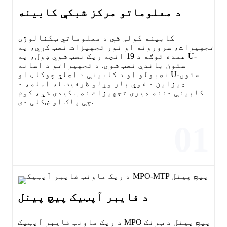
د معلوماتو مرکز شبکې کابینه
کابینه کولی شي د معلوماتي ټکنالوژۍ
تجهیزات، سرورونه او نور تجهیزات نصب کړي، په
عمده توګه د 19 انچه ریک نصب شوي ډول، په U-
ستون باندې نصب شوي. د تجهیزاتو د اسانه
نصبولو او د کابینې د اصلي چوکاټ او U-ستون
ډیزاین د قوي بار وړلو ظرفیت له امله، د
کابینې دننه ډیری تجهیزات نصب کیدی شي، کوم
چې پاک او ښکلی دی.
01
د فایبر آپټیک پیچ پینل
د ریک ماونټ فایبر آپټیک MPO پیچ پینل د ټرنک