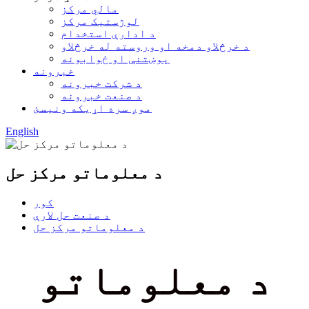
مالي مرکز
لوژستیک مرکز
د ادارې استخدام
د خرڅلاو دمخه او وروسته له خرڅلاو
پوښتنې او ځوابونه
خبرونه
د شرکت خبرونه
د صنعت خبرونه
موږ سره اړیکه ونیسئ
English
د معلوماتو مرکز حل
کور
د صنعت حل لارې
د معلوماتو مرکز حل
د معلوماتو