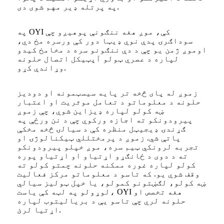
په پرتله ډیر مهم شوی دی.
په OYI کې، موږ هغه ننګونې پوهیږو چې
سوداګرۍ پدې نوي ډیټا دور کې ورسره مخ دي،
او
موږ ژمن یو چې د دې ننګونو سره د مخامخ کیدو
لپاره د عصري ټولو آپټیکل اتصال حلونه
وړاندې کړو.
زموږ له پای څخه تر پایه سیسټمونه او دودیز
حلونه د معلوماتو د تعامل موثریت او اعتبار
ښه کولو لپاره ډیزاین شوي، چې زموږ
پیرودونکو ته اجازه ورکوي چې د نن ورځې په
ګړندۍ ډیجیټل منظره کې د سیالۍ څخه مخکې
پاتې شي. زموږ د پرمختللي ټیکنالوژۍ او
تجربه لرونکي ټیم سره، موږ خپلو پیرودونکو
ته د دوی د ځانګړو اړتیاو او اړتیاو پوره
کولو لپاره غوره ممکنه حلونه چمتو کولو ته
وقف شوي یو. که تاسو د معلوماتو مرکز فعالیت
ښه کولو، لګښتونو کمولو، یا خپل ټولیز سیالي
لوړولو په لټه کې یاست، OYI هغه تخصص او
حلونه لري چې تاسو یې د بریالیتوب لپاره
اړتیا لرئ.