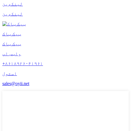
لینکډین
لینکډین
ټیک ټاک
ټیک ټاک
واټس اپ
+۸۶۱۸۹۲۶۰۴۱۹۶۱
استول
sales@oyii.net