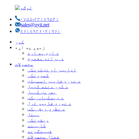
۰۷۵۵-۲۳۱۷۹۵۴۱
sales@oyii.net
۸۶۱۸۹۲۶۰۴۱۹۶۱
کور
زموږ په اړه
د اوی په اړه
د برانډ مفهوم
محصولات
اډاپټر او نښلونکی
کموونکی
د نوري فایبر اسمبلۍ
د کور دننه کیبل
بهرنۍ کیبل
د ډیسکټاپ بکس
د نوري فایبر تړل
د نظري ویش بکس
پینل
ویشونکی
کابینه
فټینګونه
فعال محصولات