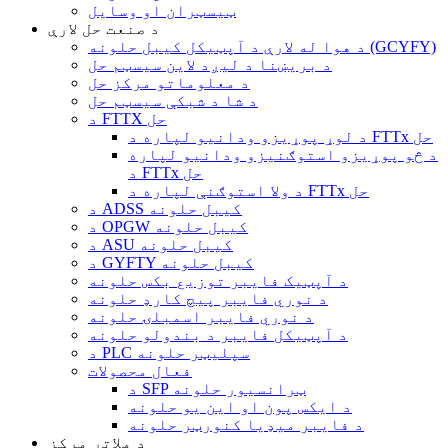
ټیسټران او وسایل
د صنعت حل لارې
د هوا له لارې د آپټیکل کیبل حلونه (GCYFY)
د بریښنا د لیږد لاین سیسټم حل
د معلوماتو مرکز حل
د شا د شبکې سیسټم حل
د FTTX حل
د لوړ پوړیزو ودانیو لپاره د FTTx حل
د څو پوړیزو استوګنیزو ودانیو لپاره
د FTTx حل
د ولا استوګنې لپاره د FTTx حل
د ADSS کیبل حلونه
د OPGW کیبل حلونه
د ASU کیبل حلونه
د GYFTY کیبل حلونه
د آپټیک فایبر توزیع بکس حلونه
د نوري فایبر پیچ کارډ حلونه
د نوري فایبر اسمبلۍ حلونه
د آپټیکل فایبر د بندولو حلونه
د PLC سپلیټر حلونه
فعال محصولات
د SFP ټرانسیور حلونه
د ایکس پون او این یو حلونه
د فایبر میډیا کنورټر حلونه
د ملاتړ مرکز