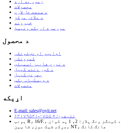
زموږ په اړه
محصولات
د صنعت حل لارې
د ملاتړ مرکز
خبرونه
موږ سره اړیکه ونیسئ
د محصول
اډاپټر او نښلونکی
کموونکی
د نوري فایبر اسمبلۍ
د کور دننه کیبل
بهرنۍ کیبل
د ډیسکټاپ بکس
محصولات
اړیکه
E-mail: sales@oyii.net
تلیفون: + ۰۷۵۵-۲۳۱۷۹۵۴۱
یونټ R، 16/F.، د کینګز ونګ پلازا 2، 1 په کوان
سړک، شیک مون، شا ټین، NT، هانګ کانګ