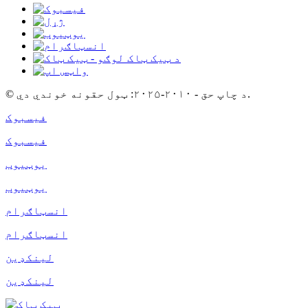
© د چاپ حق - ۲۰۱۰-۲۰۲۵: ټول حقونه خوندي دي.
فیسبوک
فیسبوک
یوټیوب
یوټیوب
انسټاګرام
انسټاګرام
لینکډین
لینکډین