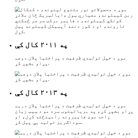
په ۲۰۱۱ کال کې
موږ د خپل تولیدي ظرفیت د پراختیا پلان دوهم
پړاو بشپړ کړ.
په ۲۰۱۳ کال کې
موږ د خپل تولیدي ظرفیت د پراختیا پلان دریم
پړاو بشپړ کړ، په بریالیتوب سره مو د ټیټ زیان
واحد موډ فایبرونه رامینځته کړل، او
سوداګریز تولید یې پیل کړ.