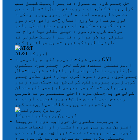
حل چمتو کړ، په شمول د فایبر آپټیک کیبل نصب
کول، ډیبګ کول، او د وروستي مایل اتصال. د دوی
تخصص دا پروسه اسانه کړه. زموږ پیرودونکي د
لوړ سرعت او باوري اتصال څخه راضي دي. زموږ
سوداګرۍ وده کړې، او موږ په بازار کې باور
ترلاسه کړی دی. موږ د خپلې ملګرتیا دوام ته
سترګې په لار یو او د فایبر آپټیک حلونو ته
اړتیا لرونکو نورو ته یې وړاندیز کوو.
امریکا
AT&T
زموږ شرکت د ډیرو کلونو راهیسې د OYI
انټرنیشنل لمیټډ شرکت لخوا چمتو شوي بیکبون
حل کاروي. دا حل ګړندی او باثباته شبکې اتصال
چمتو کوي، زموږ د سوداګرۍ لپاره قوي ملاتړ چمتو
کوي. زموږ پیرودونکي کولی شي په چټکۍ سره زموږ
ویب پاڼې ته لاسرسی ومومي او زموږ کارمندان
کولی شي په چټکۍ سره داخلي سیسټمونو ته لاسرسی
ومومي. موږ له دې حل څخه ډیر خوښ یو او نورو
شرکتونو ته یې په کلکه سپارښتنه کوو.
لویدیځ پټرولیم
امریکا
د بریښنا سکتور حل خورا ښه دی، د بریښنا
اغیزمن مدیریت، غوره اعتبار او انعطاف چمتو
کوي. د پلور وروسته خدمت خورا ښه دی، او د دوی
تخنیکي ملاتړ ټیم په ټوله پروسه کې موږ سره