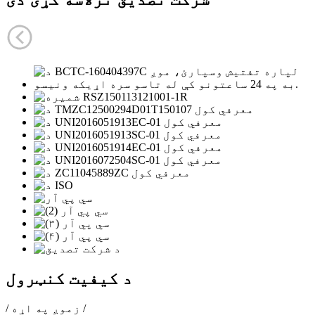
د کیفیت کنټرول
/ زموږ په اړه /