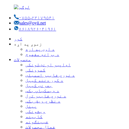
۰۷۵۵-۲۳۱۷۹۵۴۱
sales@oyii.net
۸۶۱۸۹۲۶۰۴۱۹۶۱
کور
زموږ په اړه
د اوی په اړه
د برانډ مفهوم
محصولات
اډاپټر او نښلونکی
کموونکی
د نوري فایبر اسمبلۍ
د کور دننه کیبل
بهرنۍ کیبل
د ډیسکټاپ بکس
د نوري فایبر تړل
د نظري ویش بکس
پینل
ویشونکی
کابینه
فټینګونه
فعال محصولات