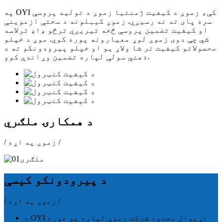
په OYI کې، زموږ د کیفیت ژمنتیا زموږ د تولید پروسې
سره پای ته نه رسیږي. زموږ کیبلونه د سختې ازموینې
او کیفیت تضمین پروسې څخه تیریږي ترڅو ډاډ ترلاسه
شي چې دوی زموږ لوړ معیارونه پوره کوي. موږ د خپلو
محصولاتو کیفیت تر شا ولاړ یو او خپلو پیرودونکو ته د
ذهني سولې لپاره تضمین وړاندې کوو.
د همکارۍ ملګري
/ زموږ په اړه /
د پیرودونکو کیسې
/ زموږ په اړه /
د OYI نړیوال محدود شرکت زموږ لپاره یو غوره