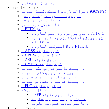
ټیسټران او وسایل
د صنعت حل لارې
د هوا له لارې د آپټیکل کیبل حلونه (GCYFY)
د بریښنا د لیږد لاین سیسټم حل
د معلوماتو مرکز حل
د شا د شبکې سیسټم حل
د FTTX حل
د لوړ پوړیزو ودانیو لپاره د FTTx حل
د څو پوړیزو استوګنیزو ودانیو لپاره
د FTTx حل
د ولا استوګنې لپاره د FTTx حل
د ADSS کیبل حلونه
د OPGW کیبل حلونه
د ASU کیبل حلونه
د GYFTY کیبل حلونه
د آپټیک فایبر توزیع بکس حلونه
د نوري فایبر پیچ کارډ حلونه
د نوري فایبر اسمبلۍ حلونه
د آپټیکل فایبر د بندولو حلونه
د PLC سپلیټر حلونه
فعال محصولات
د SFP ټرانسیور حلونه
د ایکس پون او این یو حلونه
د فایبر میډیا کنورټر حلونه
د ملاتړ مرکز