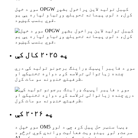
موږ د خپل OPGW کیبل تولید لاین پراخول بشپړ
کړل، د لوی پیمانه تحویلي وړتیاو لپاره یې یو
قوي بنسټ کېښود.
په ۲۰۲۵ کال کې
موږ د فایبر آپټیک ډراینګ برجونو تولید کې درې
چنده زیاتوالی ترلاسه کړ، دواړه تخنیکي او
ظرفیتي خنډونه مو مات کړل.
په ۲۰۲۶ کې
موږ خپل د OM5 ډیټا سنټر حل پیل کړ، چې د لوړ
سرعت، لوړ بینډ ویت فعالیت وړاندې کوي ترڅو د
AI کمپیوټري اړتیاوې ګړندۍ او پیاوړې کړي.