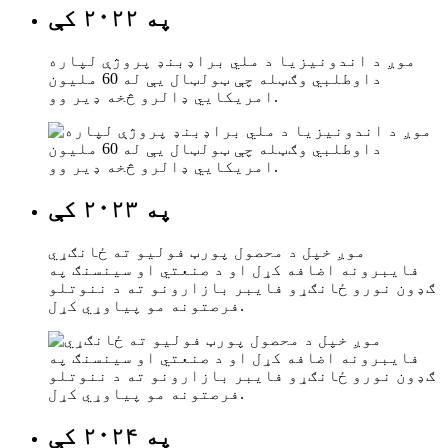
په ۲۰۲۲ کې
موږ د اندونیزیا د ملي براډبنډ پروژې لپاره
داوطلبي وګټله چې ټولټال یې له 60 ملیون
امریکایي ډالرو څخه ډیر وو.
په ۲۰۲۳ کې
موږ خپل د محصول پورټ فولیو ته ځانګړي
فایبرونه اضافه کړل او د صنعتي او سینسنګ په
ګډون نورو ځانګړو فایبر بازارونو ته د ننوتلو
فرصتونه مو پیاوړي کړل.
په ۲۰۲۴ کې