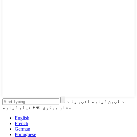
د لټون لپاره انټر یا د
تړلو لپاره ESC فشار ورکړئ
English
French
German
Portuguese