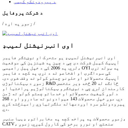
د پیرودونکو کیسې
د شرکت پروفایل
/ زموږ په اړه /
اوی انټرنیشنل لمیټډ
اوی انټرنیشنل لمیټډ یو متحرک او نوښتګر فایبر
آپټیک کیبل شرکت دی چې د چین په شینزین کې موقعیت
لري. په 2006 کې د خپل پیل راهیسې، OYI په ټوله نړۍ
کې سوداګرۍ او اشخاصو ته د نړۍ په کچه د فایبر
آپټیک محصولاتو او حلونو چمتو کولو ته وقف شوی دی.
زموږ د ټیکنالوژۍ R&D څانګه له 20 څخه ډیر متخصص
کارمندان لري چې د نوښتګرو ټیکنالوژیو پراختیا او
د لوړ کیفیت محصولاتو او خدماتو چمتو کولو ته ژمن
دي. موږ خپل محصولات 143 هیوادونو ته صادروو او د 268
پیرودونکو سره اوږدمهاله ملګرتیاوې رامینځته کړې
دي.
زموږ محصولات په پراخه کچه په مخابراتو، ډیټا سنټر،
CATV، صنعتي او نورو برخو کې کارول کیږي. زموږ