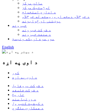
مالي مرکز
لوژستیک مرکز
د ادارې استخدام
د خرڅلاو دمخه او وروسته له خرڅلاو
پوښتنې او ځوابونه
خبرونه
د شرکت خبرونه
د صنعت خبرونه
موږ سره اړیکه ونیسئ
English
د اوی په اړه
کور
د اوی په اړه
د شرکت پروفایل
د شرکت فلسفه
تاریخ
د وړتیا سند
د کیفیت کنټرول
د همکارۍ ملګري