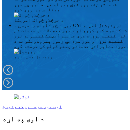
خدماتو څخه ډیر خوښ یو، او هیله لرو چې موږ
همکاري پیاوړې کړو.
د خرڅلاو ځواک
امریکا
موږ د څو کلونو راهیسې د OYI انټرنیشنل لمیټډ
شرکت سره کار کوو، او د دوی محصولات او خدمات تل
لوړ کیفیت لري. د دوی فایبر آپټیک کیبلونه لوړ
کیفیت لري او موږ سره یې زموږ پیرودونکو ته د
غوره مخابراتي خدماتو چمتو کولو کې مرسته کړې.
ریپسول
هسپانیه
اوس موږ سره اړیکه ونیسئ
د اوی په اړه