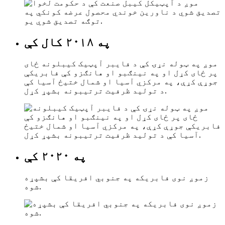
په ۲۰۱۸ کال کې
موږ په ټوله نړۍ کې د فایبر آپټیک کیبلونه ځای
پر ځای کړل او په نینګبو او هانګزو کې فابریکې
جوړې کړې، په مرکزي آسیا او شمال ختیځ آسیا کې
د تولید ظرفیت ترتیبونه بشپړ کړل.
په ۲۰۲۰ کې
زموږ نوی فابریکه په جنوبي افریقا کې بشپړه
شوه.