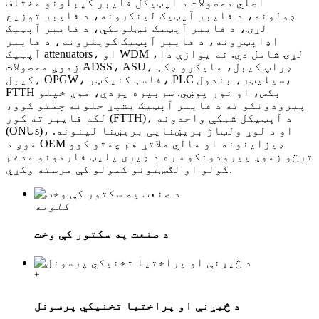
اصلي محصولات د آپټیکل فایبر کیبلونو مختلف
ډولونه، د فایبر آپټیک لینکرونه، د فایبر توزیع
لړۍ، د فایبر آپټیک نښلونکي، د فایبر آپټیک
اډاپټرونه، د فایبر آپټیک کوپلرونه، د فایبر
آپټیک attenuators، او WDM لړۍ شامل دي. نه یوازې دا،
زموږ محصولات ADSS، ASU، ډراپ کیبل، مایکرو ډکټ
کیبل، OPGW، فاسټ کنیکټر، PLC سپلیټر، بندول،
FTTH بکس، او نور پوښي. سربیره پردې، موږ خپلو
پیرودونکو ته د فایبر آپټیک بشپړ حلونه چمتو کوو،
لکه فایبر ته کور (FTTH)، د آپټیکل شبکې واحدونه
(ONUs)، او د لوړ ولټاژ بریښنایی بریښنا لینونه.
موږ د OEM ډیزاینونه او مالي ملاتړ هم چمتو کوو
ترڅو زموږ پیرودونکو سره د ډیری پلیټ فارمونو مدغم
کولو او لګښتونو کمولو کې مرسته وکړي.
کلونه
د صنعت په سکتور کې وخت
+
د څیړنې او پراختیا تخنیکي پرسونل