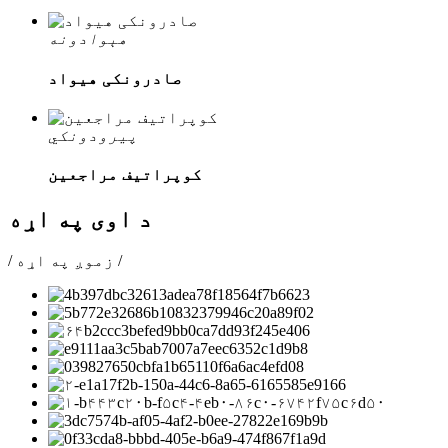
هېوادونه
صادرونکی هیواد
پیرودونکي
کوپراتیف مراجعین
د اوی په اړه
/ زموږ په اړه /