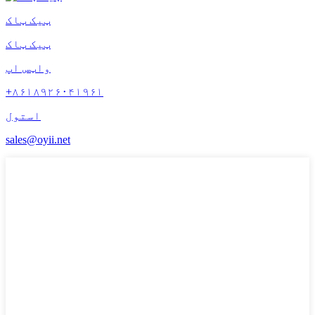
ټیک ټاک
ټیک ټاک
واټس اپ
+۸۶۱۸۹۲۶۰۴۱۹۶۱
استول
sales@oyii.net