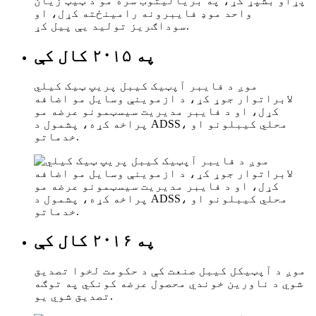
په ۲۰۱۵ کال کې
موږ د فایبر آپټیک کیبل پریپ ټیک کیلي
لابراتوار جوړ کړ، د ازموینې وسایل مو اضافه
کړل، او د فایبر مدیریت سیسټمونو عرضه مو
پراخه کړه، پشمول د ADSS، محلي کیبلونو او
خدماتو.
په ۲۰۱۶ کال کې
موږ د آپټیکل کیبل صنعت کې د حکومت لخوا تصدیق
شوي د ناورین خوندي محصول عرضه کونکي په توګه
تصدیق شوي یو.