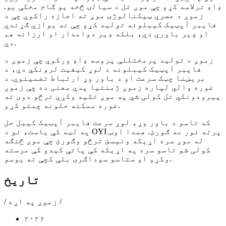
ډاډ ترلاسه کړو چې موږ تل د سیالۍ څخه یو ګام مخکې یو.
زموږ د عصري ټیکنالوژۍ موږ ته اجازه راکوي چې د
فایبر آپټیک کیبلونه تولید کړو چې نه یوازې ګړندي
او ډیر باوري دي، بلکه ډیر دوامدار او ارزانه هم
دي.
زموږ د تولید پرمختللې پروسه ډاډ ورکوي چې زموږ د
فایبر آپټیک کیبلونه د لوړ کیفیت لرونکي دي، د
بریښنا چټک سرعت او د باور وړ ارتباط تضمینوي. د
غوره والي لپاره زموږ ژمنتیا پدې معنی ده چې زموږ
پیرودونکي تل کولی شي په موږ تکیه وکړي ترڅو دوی ته
غوره ممکنه حلونه چمتو کړو.
که تاسو د باور وړ، لوړ سرعت فایبر آپټیک کیبل حل
په لټه کې یاست، نو د OYI پرته نور مه ګورئ. همدا اوس
له موږ سره اړیکه ونیسئ ترڅو وګورئ چې موږ څنګه
کولی شو تاسو سره په اړیکه کې پاتې کیدو کې مرسته
وکړو او ستاسو سوداګرۍ بلې کچې ته یوسو.
تاریخ
/ زموږ په اړه /
۲۰۲۶