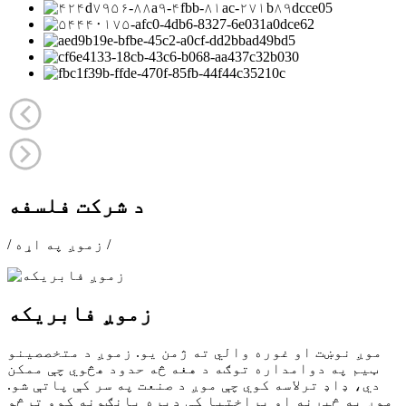
د شرکت فلسفه
/ زموږ په اړه /
زموږ فابریکه
موږ نوښت او غوره والي ته ژمن یو. زموږ د متخصصینو
ټیم په دوامداره توګه د هغه څه حدود هڅوي چې ممکن
دي، ډاډ ترلاسه کوي چې موږ د صنعت په سر کې پاتې شو.
موږ په څیړنه او پراختیا کې ډیره پانګونه کوو ترڅو