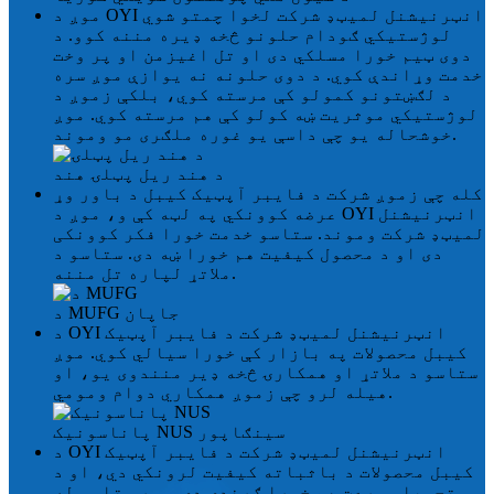
موږ د OYI انټرنیشنل لمیټډ شرکت لخوا چمتو شوي
لوژستیکي ګودام حلونو څخه ډیره مننه کوو. د
دوی ټیم خورا مسلکي دی او تل اغیزمن او پر وخت
خدمت وړاندې کوي. د دوی حلونه نه یوازې موږ سره
د لګښتونو کمولو کې مرسته کوي، بلکې زموږ د
لوژستیکي موثریت ښه کولو کې هم مرسته کوي. موږ
خوشحاله یو چې داسې یو غوره ملګری مو وموند.
د هند ریل پټلۍ
هند
کله چې زموږ شرکت د فایبر آپټیک کیبل د باور وړ
عرضه کوونکي په لټه کې و، موږ د OYI انټرنیشنل
لمیټډ شرکت وموند. ستاسو خدمت خورا فکر کوونکی
دی او د محصول کیفیت هم خورا ښه دی. ستاسو د
ملاتړ لپاره تل مننه.
جاپان
د MUFG
د OYI انټرنیشنل لمیټډ شرکت د فایبر آپټیک
کیبل محصولات په بازار کې خورا سیالي کوي. موږ
ستاسو د ملاتړ او همکارۍ څخه ډیر منندوی یو، او
هیله لرو چې زموږ همکاري دوام ومومي.
سینګاپور
پاناسونیک NUS
د OYI انټرنیشنل لمیټډ شرکت د فایبر آپټیک
کیبل محصولات د باثباته کیفیت لرونکي دي، او د
تحویلي سرعت هم خورا ګړندی دی. موږ ستاسو له