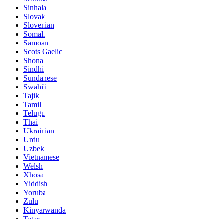
Sinhala
Slovak
Slovenian
Somali
Samoan
Scots Gaelic
Shona
Sindhi
Sundanese
Swahili
Tajik
Tamil
Telugu
Thai
Ukrainian
Urdu
Uzbek
Vietnamese
Welsh
Xhosa
Yiddish
Yoruba
Zulu
Kinyarwanda
Tatar