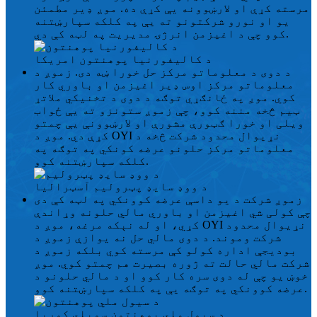
مرسته کړې او لارښوونه یې کړې ده. موږ ډیر مطمئن
یو او نورو شرکتونو ته یې په کلکه سپارښتنه
کوو چې د اغیزمن انرژۍ مدیریت په لټه کې دي.
د کالیفورنیا پوهنتون
امریکا
د دوی د معلوماتو مرکز حل خورا ښه دی. زموږ د
معلوماتو مرکز اوس ډیر اغیزمن او باوري کار
کوي. موږ په ځانګړي توګه د دوی د تخنیکي ملاتړ
ټیم څخه مننه کوو، چې زموږ ستونزو ته یې ځواب
ویلی او خورا ګټورې مشورې او لارښوونې یې چمتو
کړې دي. موږ د OYI نړیوال محدود شرکت څخه د
معلوماتو مرکز حلونو عرضه کونکي په توګه په
کلکه سپارښتنه کوو.
د ووډ سایډ پټرولیم
آسټرالیا
زموږ شرکت د یو داسې عرضه کوونکي په لټه کې دی
چې کولی شي اغیزمن او باوري مالي حلونه وړاندې
کړي، او له نېکه مرغه، موږ د OYI نړیوال محدود
شرکت وموند. د دوی مالي حل نه یوازې زموږ د
بودیجې اداره کولو کې مرسته کوي بلکه زموږ د
شرکت مالي حالت ته ژوره بصیرت هم چمتو کوي. موږ
خوښ یو چې له دوی سره کار کوو او د مالي حلونو د
عرضه کوونکي په توګه یې په کلکه سپارښتنه کوو.
د سیول ملي پوهنتون
سویلي کوریا