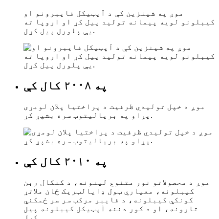
موږ په شینزین کې د آپټیکل فایبرونو او
کیبلونو لویه پیمانه تولید پیل کړ او اروپا ته
یې پلورل پیل کړل.
په ۲۰۰۸ کال کې
موږ د خپل تولیدي ظرفیت د پراختیا پلان لومړی
پړاو په بریالیتوب سره بشپړ کړ.
په ۲۰۱۰ کال کې
موږ د محصولاتو نور متنوع لینونه، د کنکال ربن
کیبلونه، معیاري ټول ډایالټریک ځان ملاتړ
کونکي کیبلونه، د فایبر مرکب سر سر ځمکني
تارونه، او د کور دننه آپټیکل کیبلونه پیل
کړل.