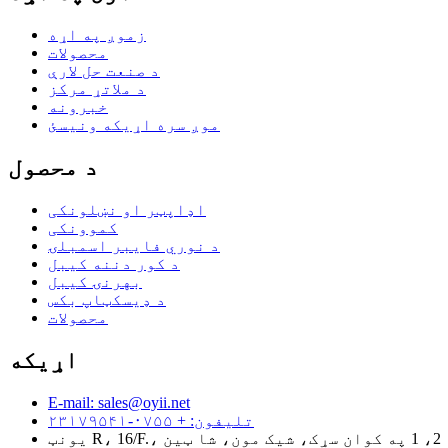
زموږ په اړه
محصولات
د صنعت حل لارې
د ملاتړ مرکز
خبرونه
موږ سره اړیکه ونیسئ
د محصول
اډاپټر او نښلونکی
کموونکی
د نوري فایبر اسمبلۍ
د کور دننه کیبل
بهرنۍ کیبل
د ډیسکټاپ بکس
محصولات
اړیکه
E-mail: sales@oyii.net
تلیفون: + ۰۷۵۵-۲۳۱۷۹۵۴۱