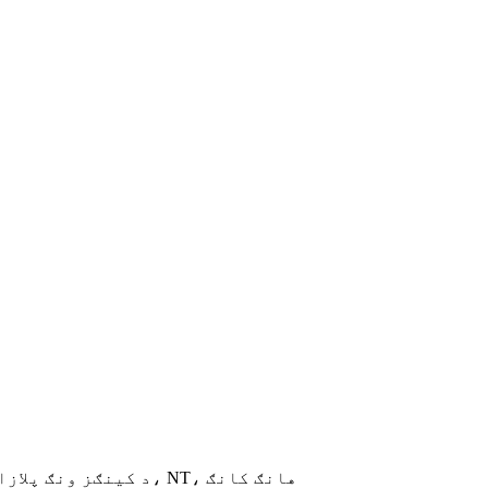
یونټ R، 16/F.، د کینګز ونګ پلازا 2، 1 په کوان سړک، شیک مون، شا ټین، NT، هانګ کانګ