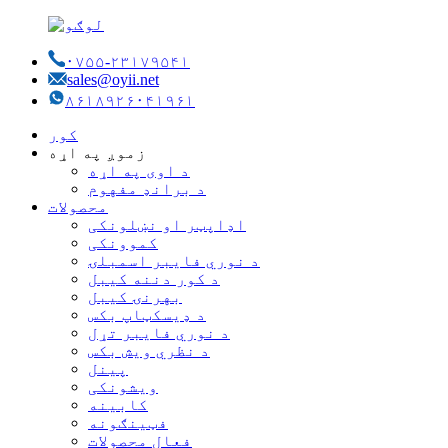
۰۷۵۵-۲۳۱۷۹۵۴۱
sales@oyii.net
۸۶۱۸۹۲۶۰۴۱۹۶۱
کور
زموږ په اړه
د اوی په اړه
د برانډ مفهوم
محصولات
اډاپټر او نښلونکی
کموونکی
د نوري فایبر اسمبلۍ
د کور دننه کیبل
بهرنۍ کیبل
د ډیسکټاپ بکس
د نوري فایبر تړل
د نظري ویش بکس
پینل
ویشونکی
کابینه
فټینګونه
فعال محصولات