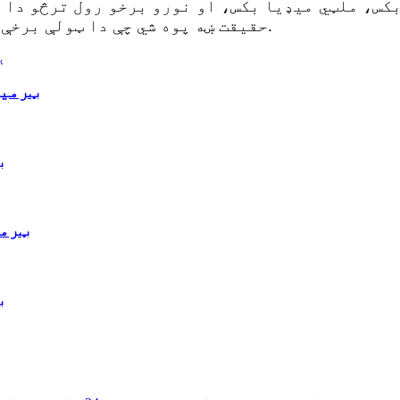
حقیقت ښه پوه شي چې دا ټولې برخې د فایبر سیسټم اغیزمنتوب لپاره ارزښتناکه دي.
د ۱۶ کورونو ډول 3
د 
د ۱۶ کورونو 
د 