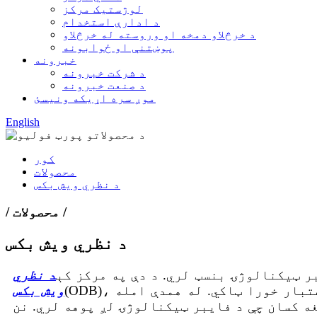
لوژستیک مرکز
د ادارې استخدام
د خرڅلاو دمخه او وروسته له خرڅلاو
پوښتنې او ځوابونه
خبرونه
د شرکت خبرونه
د صنعت خبرونه
موږ سره اړیکه ونیسئ
English
کور
محصولات
د نظري ویش بکس
/ محصولات /
د نظري ویش بکس
ر ټیکنالوژۍ بنسټ لري. د دې په مرکز کې
د نظري
ویش بکس
ه کسان چې د فایبر ټیکنالوژۍ لږ پوهه لري. نن