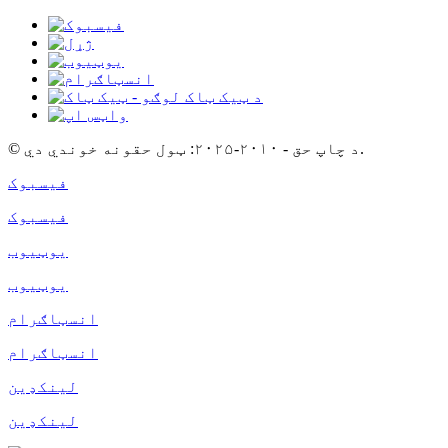
© د چاپ حق - ۲۰۱۰-۲۰۲۵: ټول حقونه خوندي دي.
فیسبوک
فیسبوک
یوټیوب
یوټیوب
انسټاګرام
انسټاګرام
لینکډین
لینکډین