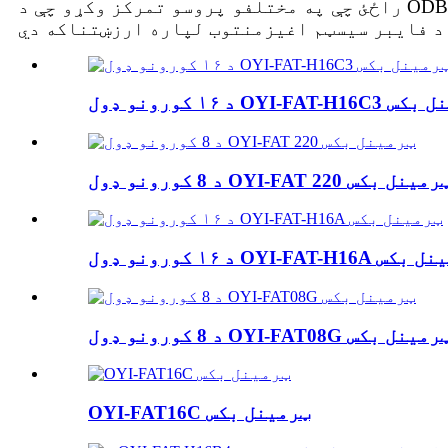
راځئ چې په مختلفو پروسو تمرکز وکړو چې د ODB نصبولو لپاره ځي، پشمول د فایبر کیبل محافظت بکس، ملټي میډیا بکس، او نورو برخو رول ترڅو دا
OYI-FAT-H16C ټرمینل بکس
8 کورونو ډول OYI-FAT 220 ټرمینل بکس
ډول OYI-FAT-H16A ټرمینل بکس
8 کورونو ډول OYI-FAT08G ټرمینل بکس
OYI-FAT16C ټرمینل بکس