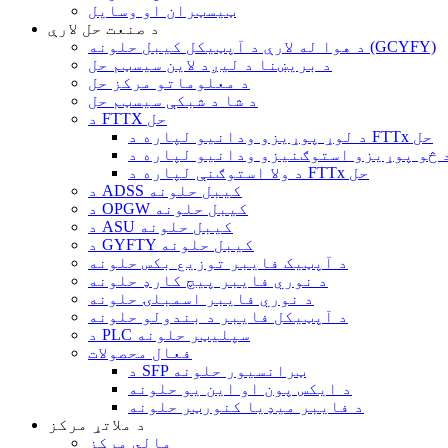
ټیسټران او وسایل
د صنعت حل لارې
د هوا له لارې د آپټیکل کیبل حلونه (GCYFY)
د بریښنا د لیږد لاین سیسټم حل
د معلوماتو مرکز حل
د شا د شبکې سیسټم حل
د FTTX حل
د لوړ پوړیزو ودانیو لپاره د FTTx حل
د ولا استوګنې لپاره د FTTx حل
د ADSS کیبل حلونه
د OPGW کیبل حلونه
د ASU کیبل حلونه
د GYFTY کیبل حلونه
د آپټیک فایبر توزیع بکس حلونه
د نوري فایبر پیچ کارډ حلونه
د نوري فایبر اسمبلۍ حلونه
د آپټیکل فایبر د بندولو حلونه
د PLC سپلیټر حلونه
فعال محصولات
د SFP ټرانسیور حلونه
د ایکس پون او این یو حلونه
د فایبر میډیا کنورټر حلونه
د ملاتړ مرکز
مالي مرکز