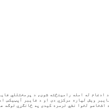
د ادغام له امله رامینځته شوی، د پرمختللي فایب
د اشخاصو لخوا نشي ترسره کیدی په ځانګړي توګه هغ