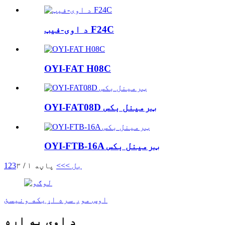
د اوی-فیټ F24C
OYI-FAT H08C
OYI-FAT08D ټرمینل بکس
OYI-FTB-16A ټرمینل بکس
بل >
>>
پاڼه ۱ / ۳
3
2
1
اوس موږ سره اړیکه ونیسئ
د اوی په اړه