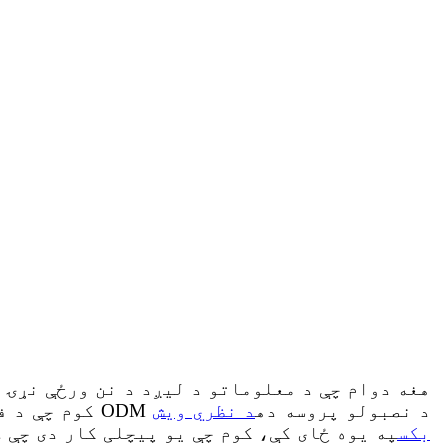
هغه دوام چې د معلوماتو د لیږد د نن ورځې نړۍ 
(ODB)، کوم چې د فایبر ویش لپاره مرکزي دی او د فایبر آپټیکس اعتبار خورا ټاکي. له همدې امله ODM د نصبولو پروسه ده
د نظري ویش
بکس
په یوه ځای کې، کوم چې یو پیچلی کار دی چې 