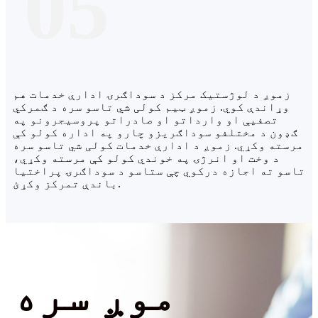
05
زموږ د لوژستیک مرکز د سوداګرۍ ادارې خدمات هم
وړاندې کوي. زموږ ټیم کولی شي تاسو سره د ګمرکي
تصفیې او وارداتو او صادراتو پروسیجرونو په
ګډون د مختلفو سوداګریزو چارو په اداره کولو کې
مرسته وکړي. زموږ د ادارې خدمات کولی شي تاسو سره
د وخت او انرژۍ په خوندي کولو کې مرسته وکړي،
تاسو ته اجازه درکوي چې ستاسو د سوداګرۍ پراختیا
باندې تمرکز وکړئ.
موږ سره