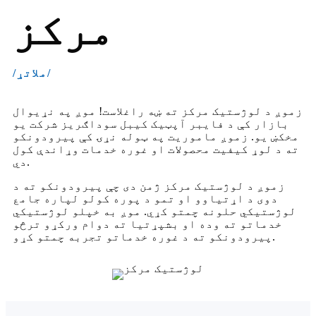
مرکز
/ملاتړ/
زموږ د لوژستیک مرکز ته ښه راغلاست! موږ په نړیوال
بازار کې د فایبر آپټیک کیبل سوداګریز شرکت یو
مخکښ یو. زموږ ماموریت په ټوله نړۍ کې پیرودونکو
ته د لوړ کیفیت محصولات او غوره خدمات وړاندې کول
دي.
زموږ د لوژستیک مرکز ژمن دی چې پیرودونکو ته د
دوی د اړتیاوو او تمو د پوره کولو لپاره جامع
لوژستیکي حلونه چمتو کړي. موږ به خپلو لوژستیکي
خدماتو ته وده او بشپړتیا ته دوام ورکړو ترڅو
پیرودونکو ته د غوره خدماتو تجربه چمتو کړو.