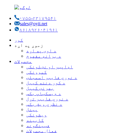
۰۷۵۵-۲۳۱۷۹۵۴۱
sales@oyii.net
۸۶۱۸۹۲۶۰۴۱۹۶۱
کور
زموږ په اړه
د اوی په اړه
د برانډ مفهوم
محصولات
اډاپټر او نښلونکی
کموونکی
د نوري فایبر اسمبلۍ
د کور دننه کیبل
بهرنۍ کیبل
د ډیسکټاپ بکس
د نوري فایبر تړل
د نظري ویش بکس
پینل
ویشونکی
کابینه
فټینګونه
فعال محصولات