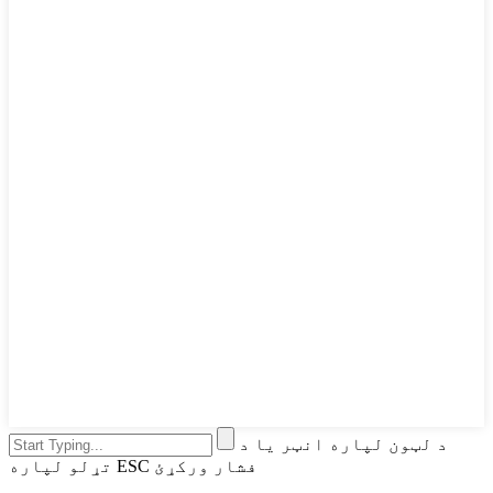
د لټون لپاره انټر یا د
تړلو لپاره ESC فشار ورکړئ