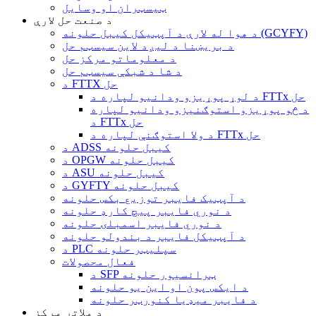
ټیسټران او وسایل
د صنعت حل لارې
د هوا له لارې د آپټیکل کیبل حلونه (GCYFY)
د بریښنا د لیږد لاین سیسټم حل
د معلوماتو مرکز حل
د شا د شبکې سیسټم حل
د FTTX حل
د لوړ پوړیزو ودانیو لپاره د FTTx حل
د څو پوړیزو استوګنیزو ودانیو لپاره
د FTTx حل
د ولا استوګنې لپاره د FTTx حل
د ADSS کیبل حلونه
د OPGW کیبل حلونه
د ASU کیبل حلونه
د GYFTY کیبل حلونه
د آپټیک فایبر توزیع بکس حلونه
د نوري فایبر پیچ کارډ حلونه
د نوري فایبر اسمبلۍ حلونه
د آپټیکل فایبر د بندولو حلونه
د PLC سپلیټر حلونه
فعال محصولات
د SFP ټرانسیور حلونه
د ایکس پون او این یو حلونه
د فایبر میډیا کنورټر حلونه
د ملاتړ مرکز