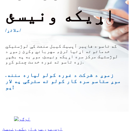
اړیکه ونیسئ
/ملاتړ/
که تاسو د فایبر آپټیک کیبل صنعت کې لوژستیکي
خدماتو ته اړتیا لرئ، مهرباني وکړئ زموږ د
لوژستیک مرکز سره اړیکه ونیسئ. موږ به په بشپړ
زړه تاسو ته غوره خدمت چمتو کړو.
زموږ د شرکت د غوره کولو لپاره مننه.
موږ ستاسو سره کار کولو ته سترګې په لار
یو!
اوس موږ سره اړیکه ونیسئ