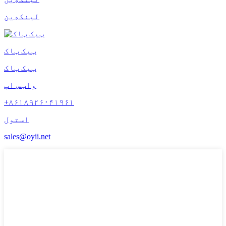
لینکډین
ټیک ټاک
ټیک ټاک
واټس اپ
+۸۶۱۸۹۲۶۰۴۱۹۶۱
استول
sales@oyii.net