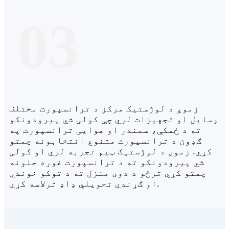
03
زموږ د لوژستیک مرکز د ترانسپورت مختلف
وسایل او تجهیزات لري چې کولی شي پیرودونکو
ته د ځمکې، سمندر او هوایی ترانسپورت په
ګډون د ترانسپورت متنوع انتخابونه چمتو
کړي. زموږ د لوژستیک ټیم تجربه لري او کولی
شي پیرودونکو ته د ترانسپورت غوره حلونه
چمتو کړي ترڅو د دوی منزل ته د توکو خوندي
او ګړندي تحویلي ډاډ ترلاسه کړي.