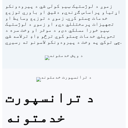
زموږ د لوژستیک ټیم کولی شي د پیرودونکو
اړتیاو پراساس ګړندي، دقیق او باوري توزیع
خدمات چمتو کړي. زموږ د توزیع وسایط او
تجهیزات پرمختللي دي، او زموږ د لوژستیک
ټیم خورا مسلکي دی، د موثر او وخت سره د
تحویلي خدمات چمتو کوي ترڅو ډاډ ترلاسه شي
چې توکي په وخت د پیرودونکو لاسونو ته رسیږي.
د ترانسپورت
خدمتونه