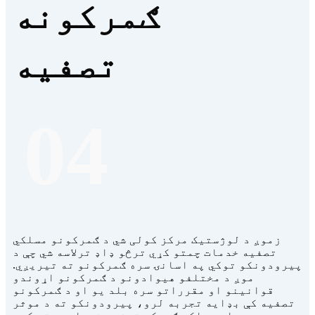
ګمرکونه
تصفیه
04
زموږ د لوژستیک مرکز کولی شي د ګمرکونو مسلکي
تصفیه خدمات چمتو کړي ترڅو ډاډ ترلاسه شي چې د
پیرودونکو توکي په اسانۍ سره ګمرکونو ته تیریږي.
موږ د مختلفو هیوادونو د ګمرکونو اړوندو
قوانینو او مقرراتو سره بلد یو او د ګمرکونو
تصفیه کې بډایه تجربه لرو، پیرودونکو ته د موثر