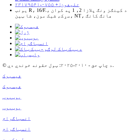
تلیفون: + ۰۷۵۵-۲۳۱۷۹۵۴۱
یونټ R، 16/F.، د کینګز ونګ پلازا 2، 1 په کوان
سړک، شیک مون، شا ټین، NT، هانګ کانګ
© د چاپ حق - ۲۰۱۰-۲۰۲۵: ټول حقونه خوندي دي.
فیسبوک
فیسبوک
یوټیوب
یوټیوب
انسټاګرام
انسټاګرام
لینکډین