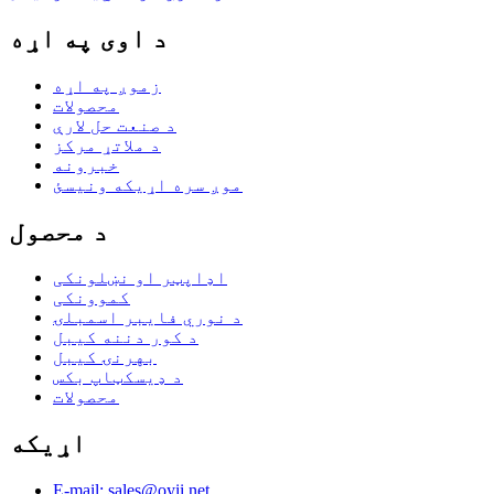
د اوی په اړه
زموږ په اړه
محصولات
د صنعت حل لارې
د ملاتړ مرکز
خبرونه
موږ سره اړیکه ونیسئ
د محصول
اډاپټر او نښلونکی
کموونکی
د نوري فایبر اسمبلۍ
د کور دننه کیبل
بهرنۍ کیبل
د ډیسکټاپ بکس
محصولات
اړیکه
E-mail: sales@oyii.net