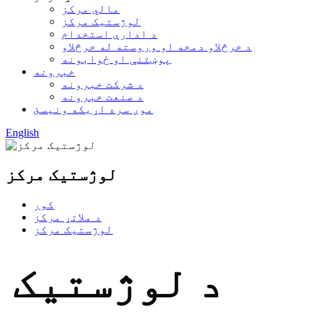
مالي مرکز
لوژستیک مرکز
د ادارې استخدام
د خرڅلاو دمخه او وروسته له خرڅلاو
پوښتنې او ځوابونه
خبرونه
د شرکت خبرونه
د صنعت خبرونه
موږ سره اړیکه ونیسئ
English
لوژستیک مرکز
کور
د ملاتړ مرکز
لوژستیک مرکز
د لوژستیک