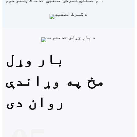
او مسلکي ګمرکي تصفیې خدمات چمتو کوو.
بار وړل
مخ په وړاندې
روان دی