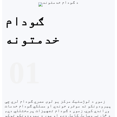
ګودام
خدمتونه
01
زموږ د لوژستیک مرکز یو لوی عصري ګودام لري چې
پیرودونکو ته موثر، خوندي او مسلکي ګودام خدمات
وړاندې کوي. زموږ د ګودام تجهیزات پرمختللي دي،
د څارنې وسایل کامل دي، او موږ د پیرودونکو توکو