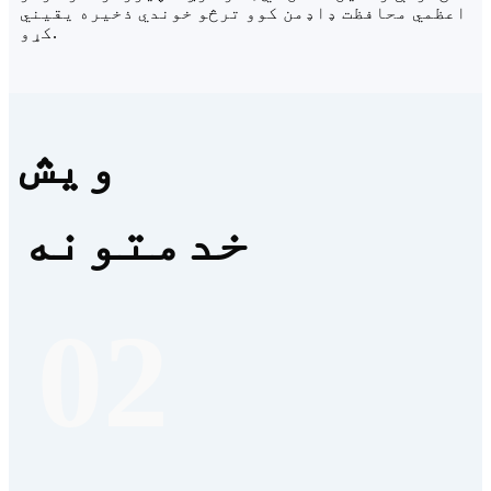
اعظمي محافظت ډاډمن کوو ترڅو خوندي ذخیره یقیني
کړو.
ویش
خدمتونه
02