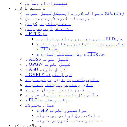
ټیسټران او وسایل
د صنعت حل لارې
د هوا له لارې د آپټیکل کیبل حلونه (GCYFY)
د بریښنا د لیږد لاین سیسټم حل
د معلوماتو مرکز حل
د شا د شبکې سیسټم حل
د FTTX حل
د لوړ پوړیزو ودانیو لپاره د FTTx حل
د څو پوړیزو استوګنیزو ودانیو لپاره
د FTTx حل
د ولا استوګنې لپاره د FTTx حل
د ADSS کیبل حلونه
د OPGW کیبل حلونه
د ASU کیبل حلونه
د GYFTY کیبل حلونه
د آپټیک فایبر توزیع بکس حلونه
د نوري فایبر پیچ کارډ حلونه
د نوري فایبر اسمبلۍ حلونه
د آپټیکل فایبر د بندولو حلونه
د PLC سپلیټر حلونه
فعال محصولات
د SFP ټرانسیور حلونه
د ایکس پون او این یو حلونه
د فایبر میډیا کنورټر حلونه
د ملاتړ مرکز