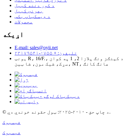
د کور دننه کیبل
بهرنۍ کیبل
د ډیسکټاپ بکس
محصولات
اړیکه
E-mail: sales@oyii.net
تلیفون: + ۰۷۵۵-۲۳۱۷۹۵۴۱
یونټ R، 16/F.، د کینګز ونګ پلازا 2، 1 په کوان
سړک، شیک مون، شا ټین، NT، هانګ کانګ
© د چاپ حق - ۲۰۱۰-۲۰۲۵: ټول حقونه خوندي دي.
فیسبوک
فیسبوک