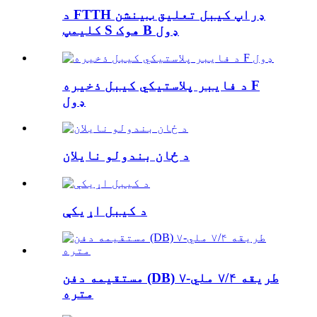
د FTTH ډراپ کیبل تعلیق ټینشن
کلیمپ S هوک B ډول
د فایبر پلاستيکي کیبل ذخیره F
ډول
د ځان بندولو نایلان
د کیبل اړیکې
مستقیمه دفن (DB) ۷-طریقه ۷/۴ ملي
متره