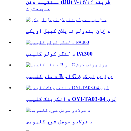
مستقیمه دفن (DB) ۷-طریقه ۱۶/۱۲
ملي متره
د ځان بندولو نایلان کیبل اړیکې
د لنگر کولو کلیمپ PA300
د تار کلیمپ B او C ډول ډراپ کړئ
د انکرینګ کلیمپ OYI-TA03-04 لړۍ
د فولادو موصل شوي کلیویس