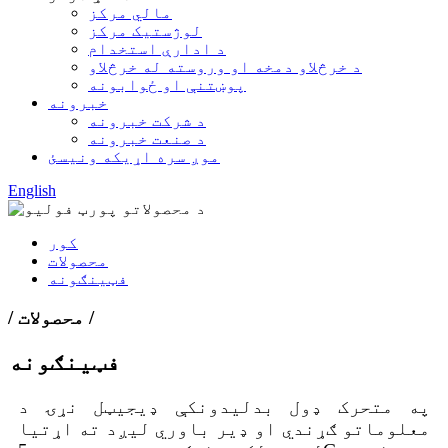
مالي مرکز
لوژستیک مرکز
د ادارې استخدام
د خرڅلاو دمخه او وروسته له خرڅلاو
پوښتنې او ځوابونه
خبرونه
د شرکت خبرونه
د صنعت خبرونه
موږ سره اړیکه ونیسئ
English
کور
محصولات
فټینګونه
/ محصولات /
فټینګونه
په متحرک ډول بدلیدونکې ډیجیټل نړۍ د
معلوماتو ګړندي او ډیر باوري لیږد ته اړتیا