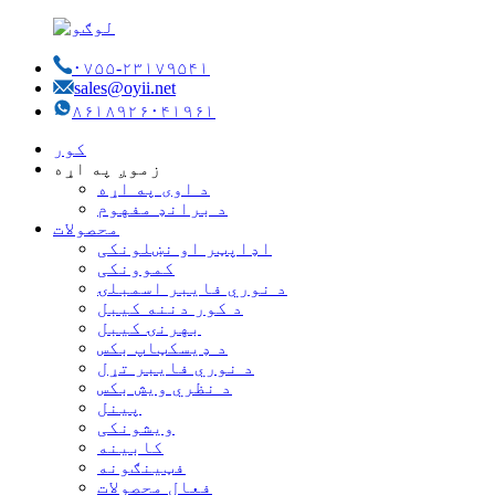
۰۷۵۵-۲۳۱۷۹۵۴۱
sales@oyii.net
۸۶۱۸۹۲۶۰۴۱۹۶۱
کور
زموږ په اړه
د اوی په اړه
د برانډ مفهوم
محصولات
اډاپټر او نښلونکی
کموونکی
د نوري فایبر اسمبلۍ
د کور دننه کیبل
بهرنۍ کیبل
د ډیسکټاپ بکس
د نوري فایبر تړل
د نظري ویش بکس
پینل
ویشونکی
کابینه
فټینګونه
فعال محصولات