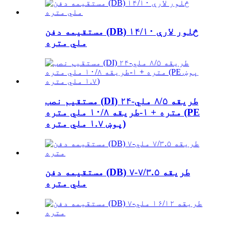
مستقیمه دفن (DB) څلور لارې ۱۴/۱۰
ملي متره
مستقیم نصب (DI) ۲۴-طریقه ۸/۵ ملي
متره + ۱-طریقه ۱۰/۸ ملي متره (PE
پوښ ۱.۷ ملي متره)
مستقیمه دفن (DB) ۷-طریقه ۷/۳.۵
ملي متره