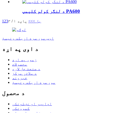
د لنگر کولو کلیمپ PA600
بل >
>>
پاڼه ۱ / ۳
3
2
1
اوس موږ سره اړیکه ونیسئ
د اوی په اړه
زموږ په اړه
محصولات
د صنعت حل لارې
د ملاتړ مرکز
خبرونه
موږ سره اړیکه ونیسئ
د محصول
اډاپټر او نښلونکی
کموونکی
د نوري فایبر اسمبلۍ