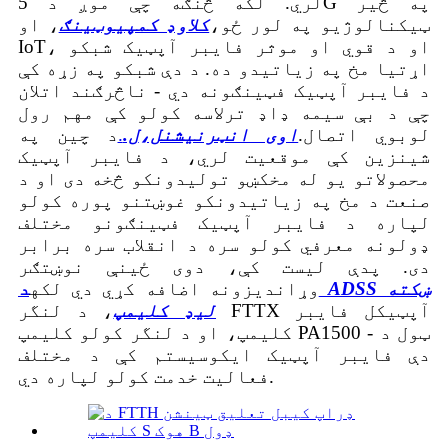
لري. لکه څنګه چې موږ د 5G په څیر
ټیکنالوژیو په لور ځو،
کلاوډ کمپیوټینګ
، او
IoT، او د قوي او موثر فایبر آپټیک شبکو
اړتیا مخ په زیاتیدو ده. د دې شبکو په زړه کې
د فایبر آپټیک فټینګونه دي - ناڅرګند اتلان
چې د بې سیمه ډاډ ترلاسه کولو کې مهم رول
لوبوي
اتصال.
اوی انټرنیشنل،
ل.
.
د چین په
شینزین کې موقعیت لري، د فایبر آپټیک
محصولاتو یو له مخکښو تولیدونکو څخه دی او د
صنعت د مخ په زیاتیدونکو غوښتنو پوره کولو
لپاره د فایبر آپټیک فټینګونو مختلف
ډولونه معرفي کولو سره د انقلاب سره برابر
دی. پدې لیست کې، دوی ځینې نوښتګر
وړاندیزونه اضافه کړي دي لکه
د ADSS ښکته
لیډ کلیمپ
، د لنگر FTTX آپټیکل فایبر
کلیمپ، او د لنگر کولو کلیمپ PA1500 - ټول د
دې فایبر آپټیک ایکوسیستم کې د مختلف
فعالیت خدمت کولو لپاره دي.