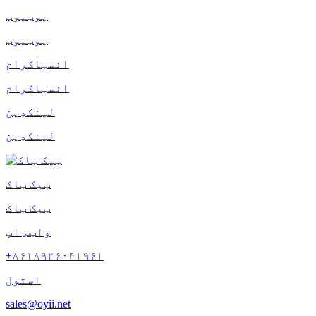
یوټیوب
یوټیوب
انسټاګرام
انسټاګرام
لینکډین
لینکډین
ټیک ټاک
ټیک ټاک
واټس اپ
+۸۶۱۸۹۲۶۰۴۱۹۶۱
استول
sales@oyii.net