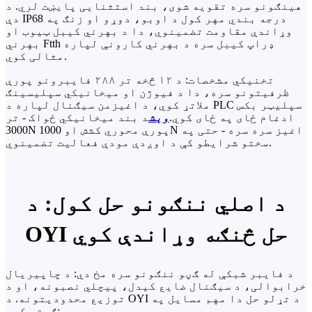
هینګونو سره تقویه شوی، بند استثنایی پایښت لري. د
دې IP68 درجه بندي مهر کول د اوبو، دوړو او زنګ په
وړاندې مقاومت تضمینوي، دا د بهرني کیبل ټیوب او
بهرني Ftth ډراپ کیبل سره د بهرني کارونې لپاره
مثالی کوي.
تخنیکي مشخصات: د ۱۲ څخه تر ۲۸۸ فایبرونو پورې
ظرفیتونو سره، دا د فیوژن او میخانیکي سپلیسینګ
ملاتړ کوي، د اغیزمن سیګنال لپاره د PLC سپلیټر بکس
ادغام ځای په ځای کوي.
وېش
د بند میخانیکي ځواک - تر
3000N پورې محوري کشش او 1000N اغیز سره سره - حتی په
سختو شرایطو کې د اوږدې مودې فعالیت تضمینوي.
د اصلي ننګونو حل کول: د
OYI حل څنګه وړاندې کوي
د فایبر شبکې له ګڼو ننګونو سره مخ دي: د چاپیریال
خرابوالی، د سیګنال ضایع کیدل، پیچلي نصبونه، او د
توزیع محدودیتونه. د OYI د تړلو حل دا مهم مسایل په
ګوته کوي: