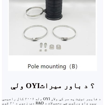
ولې OYI؟ د باور میراث
له ۲۰۰۶ کال راهیسې، OYI د فایبر نوښت په سر کې ولاړ
دی. زموږ د ۲۰ قوي R&D ټیم ډاډ ورکوي چې محصولات د