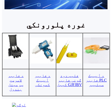
غوره پلورونکي
د آپټیک
فلیټ دوه
د فایبر
د فایبر
فایبر PLC
ګونی فایبر
آپټیک
لاسرسي
سپلیټر
کیبل GJFJBV
کمونکی
ټرمینل
بندول