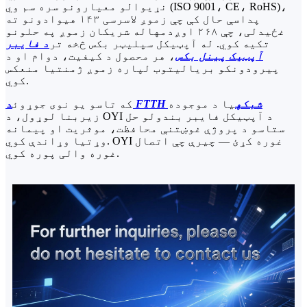
نړیوالو معیارونو سره سم وي (ISO 9001، CE، RoHS)،
پداسې حال کې چې زموږ لاسرسی ۱۴۳ هیوادونو ته
غځیدلی، چې ۲۶۸ اوږدمهاله شریکان زموږ په حلونو
تکیه کوي. له آپټیکل سپلیټر بکس څخه تر
د فایبر
آپټیک پینل بکس
، هر محصول د کیفیت، دوام او د
پیرودونکو بریالیتوب لپاره زموږ ژمنتیا منعکس
کوي.
د FTTH شبکه
یا د موجوده
که تاسو یو نوی جوړوئ
زیربنا لوړول، د OYI د آپټیکل فایبر بندولو حل
ستاسو د پروژې غوښتنې محافظت، موثریت او پیمانه
وړتیا وړاندې کوي. OYI غوره کړئ — چیرې چې اتصال
غوره والی پوره کوي.