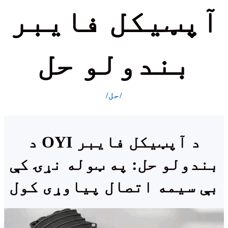
آپټیکل فایبر
بندولو حل
/حل/
د OYI د آپټیکل فایبر
بندولو حل: په ټوله نړۍ کې
بې سیمه اتصال پیاوړی کول