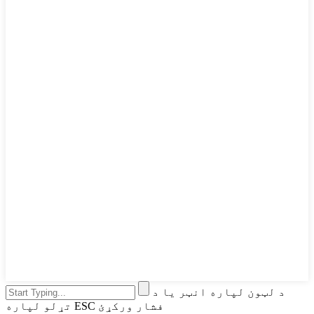
د لټون لپاره انټر یا د
تړلو لپاره ESC فشار ورکړئ