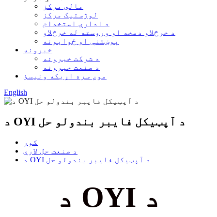
مالي مرکز
لوژستیک مرکز
د ادارې استخدام
د خرڅلاو دمخه او وروسته له خرڅلاو
پوښتنې او ځوابونه
خبرونه
د شرکت خبرونه
د صنعت خبرونه
موږ سره اړیکه ونیسئ
English
د OYI د آپټیکل فایبر بندولو حل
کور
د صنعت حل لارې
د OYI د آپټیکل فایبر بندولو حل
د OYI د