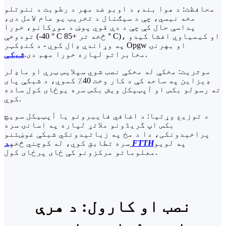
محافظت: د هوا بند، د اوبو ضد مهر د رطوبت د ننوتلو
مخه نیسي، چې د سیګنال د تخریب یو عام لامل دی،
پداسې حال کې چې د دې قوي پوښ د موږکانو، خورا
تودوخې (-40 ° C څخه تر +85 ° C)، او کیمیاوي افشا کیدو
په وړاندې ډال کوي - د کنډکټر Opgw او بهرنۍ
.
مخابراتو لپاره خورا مهم دی.
شبکې
موثریت: مخکې له مخکې نصب شوي سپلایس ټرې او ماډلر
ډیزاین په ساحه کې د کار وخت 40٪ کموي، د شبکې پای
ته رسولو بکس او آپټیکل ویش بکس سره یوځای کول ساده
کوي.
د توزیع وړتیا: د اضافي فایبرونو یا آپټیکل سویچ
بکس اپ گریڈونو ملاتړ لپاره په اسانۍ سره
پراخیدونکی، دا د مخ په زیاتیدونکي شبکې غوښتنو
په لویو
د FTTH
سره تطابق کوي، له کوچني څخه
معلوماتو مرکزونو کې ځای پرځای کول.
نصب او کارول: د هرې