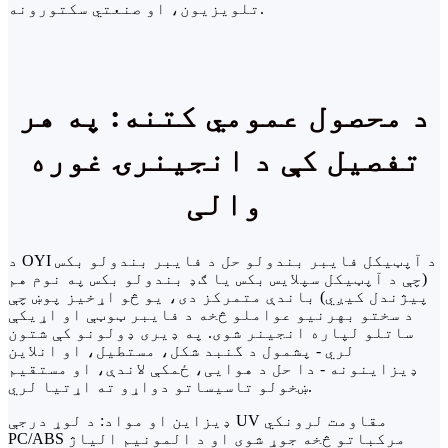
تلویزیون، او صنعتي سکتورونه.
د محصول عمومي کتنه: په هر
تفصیل کې د انجینرۍ غوره
والی
د OYI د آپټیکل فایبر بندولو حل د فایبر بندولو بکس
(چې د آپټیکل سپلایس بکس یا ګډ بندولو بکس په نوم هم
پیژندل کیږي) باندې متمرکز دی، یو څو اړخیز پوښ چې
د سختو بهرنیو عواملو څخه د فایبر ټوټې او اړیکې
ساتلو لپاره انجینر شوی. په ډیری ډولونو کې شتون
لري - پشمول د گنبد شکل، مستطیل، او انلاین
ډیزاینونه - دا حل د هوایی، ځمکې لاندې، او مستقیم
ښخولو تاسیساتو دواړو ته اړتیا لري.
ډیزاین او مواد: د لوړ درجې UV مقاومت لرونکي
PC/ABS مرکباتو څخه جوړ شوی او د المونیم الیاژ