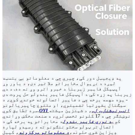
په ډیجیټل دور کې، چیرې چې د معلوماتو بې بنسټه
لیږد د نړیوال مخابراتو ملا تیر دی، د باور وړ
آپټیکل فایبر زیربنا د خبرو اترو وړ نه ده. د دې
زیربنا په زړه کې د آپټیکل فایبر بندولو حل پروت دی
- یوه مهمه برخه چې د فایبر اتصالونه خوندي کوي، د
سیګنال بشپړتیا تضمینوي، او متنوع چاپیریالونو
OYI انټرنیشنل.، ل.
.
، د شینزین میشته
سره تطابق کوي.
نوښتګر چې د 17 کلونو تخصص لري، د صنعت مخکښ وړاندې
کوي
د نوري فایبر بندول
د مخابراتو په برخه کې د
اتصال تر ټولو سختو ننګونو ته د رسیدو لپاره
ډیزاین شوي حلونه،
د معلوماتو مرکزونه
، کیبل