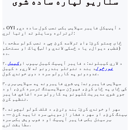
سناریو لپاره ساده شوی
د OYI د آپټیکل فایبر سپلایس بکس نصب کول ساده دي،
لږترلږه وسایلو ته اړتیا لري:
۱. ځای چمتو کړئ: ډاډ ترلاسه کړئ چې د نصب کولو سطحه
(قطب، دیوال، یا د ځمکې لاندې والټ) پاک او مستحکم
ده.
۲. د لارې کیبلونه: د فایبر آپټیک کیبل ټیوب او
کیبل
غورځول
د بند د ننوتلو بندرونو له لارې، د کیبل
غدودونو په کارولو سره د دوی خوندي کول.
۳. سپلایس فایبرونه: پټ شوي فایبرونه په سپلایس ټری
کې ځای په ځای کړئ، فیوژن سپلایسینګ ترسره کړئ، او د
جوړ شوي مدیریت کلپونو په کارولو سره اضافي فایبر
تنظیم کړئ.
۴. مهر او خوندي کړئ: بند وتړئ، د قلف کولو لیچونه
ټینګ کړئ، او مهر د فشار ازموینې سره تایید کړئ — د
ټرمینل بکس فایبر آپټیک او د فوټ ویش بکس سره
مطابقت لري.