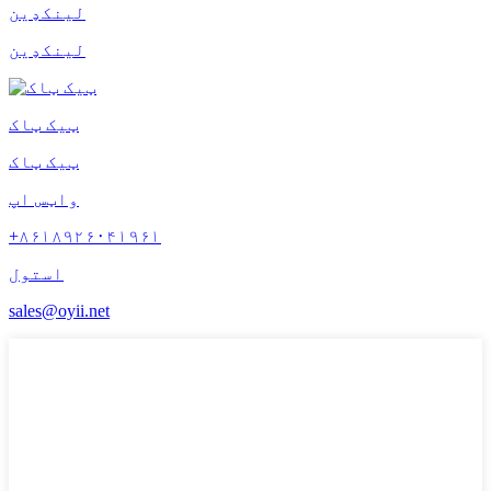
لینکډین
لینکډین
ټیک ټاک
ټیک ټاک
واټس اپ
+۸۶۱۸۹۲۶۰۴۱۹۶۱
استول
sales@oyii.net