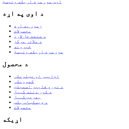
اوس موږ سره اړیکه ونیسئ
د اوی په اړه
زموږ په اړه
محصولات
د صنعت حل لارې
د ملاتړ مرکز
خبرونه
موږ سره اړیکه ونیسئ
د محصول
اډاپټر او نښلونکی
کموونکی
د نوري فایبر اسمبلۍ
د کور دننه کیبل
بهرنۍ کیبل
د ډیسکټاپ بکس
محصولات
اړیکه