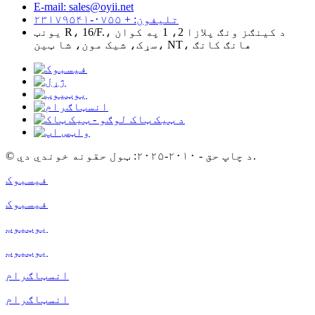
E-mail: sales@oyii.net
تلیفون: + ۰۷۵۵-۲۳۱۷۹۵۴۱
یونټ R، 16/F.، د کینګز ونګ پلازا 2، 1 په کوان
سړک، شیک مون، شا ټین، NT، هانګ کانګ
© د چاپ حق - ۲۰۱۰-۲۰۲۵: ټول حقونه خوندي دي.
فیسبوک
فیسبوک
یوټیوب
یوټیوب
انسټاګرام
انسټاګرام