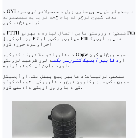
د OYI د بندولو حل په بې ساري ډول د محصولاتو لړۍ سره
مدغم کیږي ترڅو له پای څخه تر پایه سیسټمونه
رامینځته کړي:
د FTTH شبکې: د وروستي مایل اتصال لپاره د بهرني Ftth
ډراپ کیبل، Plc سپلیټر بکس، او Ftth فایبر آپټیک
اجزاو سره جوړه کړئ.
د مخابراتو ملا تیر: د کنډکټر Opgw سره یوځای کړئ
او
د فایبر آپټیک کنورټر بکس
د لوړ ظرفیت لرونکي
اوږد واټن لینکونو لپاره.
صنعتي ترتیبات: د فایبر پیچ پینل بکس او آپټیکل
سویچ بکس سره وکاروئ ترڅو د فابریکې اتومات کولو
کې د باور وړ اړیکې ډاډمنې کړئ.