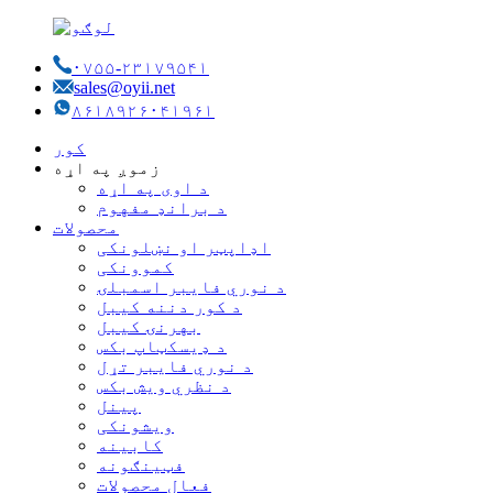
۰۷۵۵-۲۳۱۷۹۵۴۱
sales@oyii.net
۸۶۱۸۹۲۶۰۴۱۹۶۱
کور
زموږ په اړه
د اوی په اړه
د برانډ مفهوم
محصولات
اډاپټر او نښلونکی
کموونکی
د نوري فایبر اسمبلۍ
د کور دننه کیبل
بهرنۍ کیبل
د ډیسکټاپ بکس
د نوري فایبر تړل
د نظري ویش بکس
پینل
ویشونکی
کابینه
فټینګونه
فعال محصولات