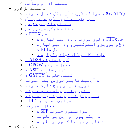
ټیسټران او وسایل
د صنعت حل لارې
د هوا له لارې د آپټیکل کیبل حلونه (GCYFY)
د بریښنا د لیږد لاین سیسټم حل
د معلوماتو مرکز حل
د شا د شبکې سیسټم حل
د FTTX حل
د لوړ پوړیزو ودانیو لپاره د FTTx حل
د څو پوړیزو استوګنیزو ودانیو لپاره
د FTTx حل
د ولا استوګنې لپاره د FTTx حل
د ADSS کیبل حلونه
د OPGW کیبل حلونه
د ASU کیبل حلونه
د GYFTY کیبل حلونه
د آپټیک فایبر توزیع بکس حلونه
د نوري فایبر پیچ کارډ حلونه
د نوري فایبر اسمبلۍ حلونه
د آپټیکل فایبر د بندولو حلونه
د PLC سپلیټر حلونه
فعال محصولات
د SFP ټرانسیور حلونه
د ایکس پون او این یو حلونه
د فایبر میډیا کنورټر حلونه
د ملاتړ مرکز