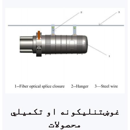
غوښتنلیکونه او تکمیلي
محصولات