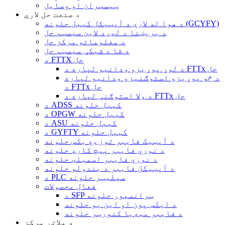
ټیسټران او وسایل
د صنعت حل لارې
د هوا له لارې د آپټیکل کیبل حلونه (GCYFY)
د بریښنا د لیږد لاین سیسټم حل
د معلوماتو مرکز حل
د شا د شبکې سیسټم حل
د FTTX حل
د لوړ پوړیزو ودانیو لپاره د FTTx حل
د څو پوړیزو استوګنیزو ودانیو لپاره
د FTTx حل
د ولا استوګنې لپاره د FTTx حل
د ADSS کیبل حلونه
د OPGW کیبل حلونه
د ASU کیبل حلونه
د GYFTY کیبل حلونه
د آپټیک فایبر توزیع بکس حلونه
د نوري فایبر پیچ کارډ حلونه
د نوري فایبر اسمبلۍ حلونه
د آپټیکل فایبر د بندولو حلونه
د PLC سپلیټر حلونه
فعال محصولات
د SFP ټرانسیور حلونه
د ایکس پون او این یو حلونه
د فایبر میډیا کنورټر حلونه
د ملاتړ مرکز