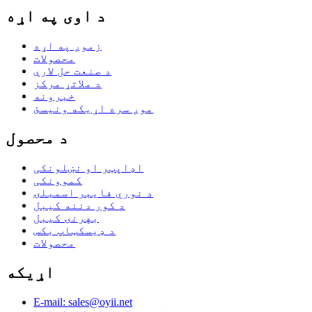
د اوی په اړه
زموږ په اړه
محصولات
د صنعت حل لارې
د ملاتړ مرکز
خبرونه
موږ سره اړیکه ونیسئ
د محصول
اډاپټر او نښلونکی
کموونکی
د نوري فایبر اسمبلۍ
د کور دننه کیبل
بهرنۍ کیبل
د ډیسکټاپ بکس
محصولات
اړیکه
E-mail: sales@oyii.net