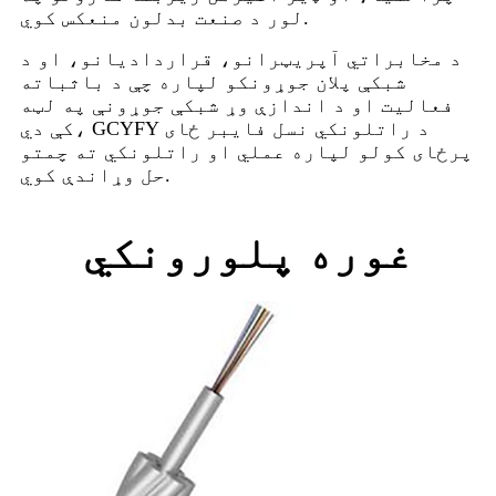
لور د صنعت بدلون منعکس کوي.
د مخابراتي آپریټرانو، قراردادیانو، او د
شبکې پلان جوړونکو لپاره چې د باثباته
فعالیت او د اندازې وړ شبکې جوړونې په لټه
کې دي، GCYFY د راتلونکي نسل فایبر ځای
پرځای کولو لپاره عملي او راتلونکي ته چمتو
حل وړاندې کوي.
غوره پلورونکي