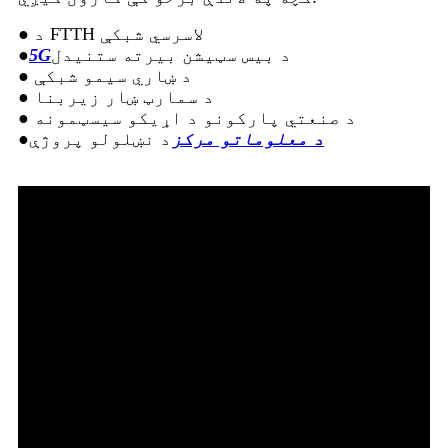
● د FTTH لاسرسي شبکې
د بیس سټیشن بیرته ستنیدل
5G
●
● د ښاري سیمو شبکې
● د سمارټ ښار زیربنا
● د صنعتي پارکونو د اړیکو سیسټمونه
د معلوماتو مرکز
د نښلولو پروژې
●