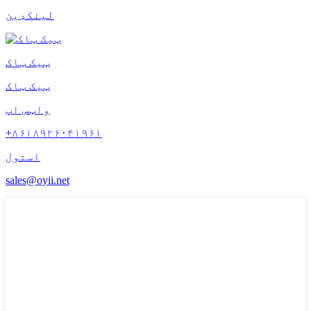
لینکډین
ټیک ټاک
ټیک ټاک
واټس اپ
+۸۶۱۸۹۲۶۰۴۱۹۶۱
استول
sales@oyii.net