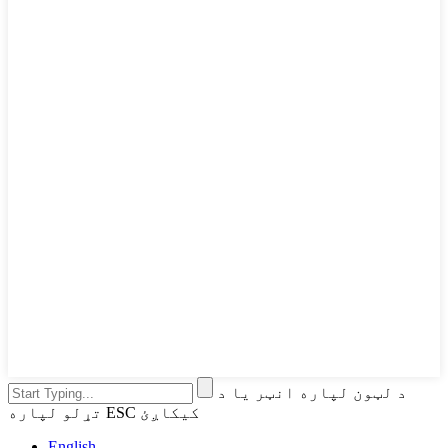
د لټون لپاره انټر یا د
تړلو لپاره ESC کیکاږئ
English