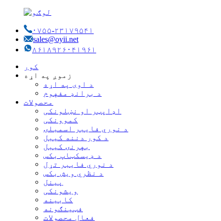
۰۷۵۵-۲۳۱۷۹۵۴۱
sales@oyii.net
۸۶۱۸۹۲۶۰۴۱۹۶۱
کور
زموږ په اړه
د اوی په اړه
د برانډ مفهوم
محصولات
اډاپټر او نښلونکی
کموونکی
د نوري فایبر اسمبلۍ
د کور دننه کیبل
بهرنۍ کیبل
د ډیسکټاپ بکس
د نوري فایبر تړل
د نظري ویش بکس
پینل
ویشونکی
کابینه
فټینګونه
فعال محصولات