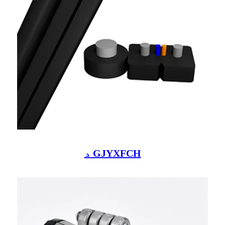
د GJYXFCH