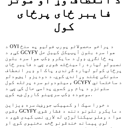
فایبر ځای پرځای
کول
د OYI د پراخو محصولاتو پورټ فولیو په منځ
کې، د GCYFY هوا سره بلون آپټیکل کیبل حل
په ځانګړي ډول د مایکرو ډکټ هوا سره بلون
نصبولو لپاره رامینځته شوی، چې د فایبر ځای
پرځای کولو لپاره ګړندی، پاک او ډیر انعطاف
منونکی چلند وړاندې کوي. د دودیزو ایښودلو
میتودونو سره پرتله کول، GCYFY د ساختماني
ستونزو د پام وړ کموي پداسې حال کې چې د
موجوده ډکټ سرچینو کارول ښه کوي.
د خورا سپک او کمپیکټ جوړښت سره ډیزاین
شوی، GCYFY د مایکرو نلونو دننه د فشار شوي
هوا د وهلو ټیکنالوژۍ له لارې نصب کیدی شي، د
لوی پیمانه خندقونو څخه مخنیوی کوي او