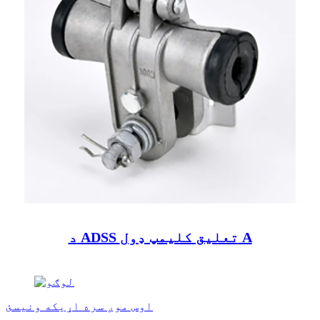
د ADSS تعلیق کلیمپ ډول A
اوس موږ سره اړیکه ونیسئ