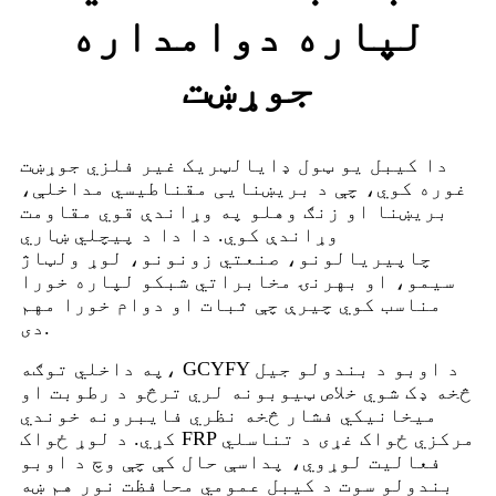
لپاره دوامداره
جوړښت
دا کیبل یو ټول ډایالټریک غیر فلزي جوړښت
غوره کوي، چې د بریښنایی مقناطیسي مداخلې،
بریښنا او زنګ وهلو په وړاندې قوي مقاومت
وړاندې کوي. دا دا د پیچلي ښاري
چاپیریالونو، صنعتي زونونو، لوړ ولټاژ
سیمو، او بهرنۍ مخابراتي شبکو لپاره خورا
مناسب کوي چیرې چې ثبات او دوام خورا مهم
دی.
په داخلي توګه، GCYFY د اوبو د بندولو جیل
څخه ډک شوي خلاص ټیوبونه لري ترڅو د رطوبت او
میخانیکي فشار څخه نظري فایبرونه خوندي
کړي. د لوړ ځواک FRP مرکزي ځواک غړی د تناسلي
فعالیت لوړوي، پداسې حال کې چې وچ د اوبو
بندولو سوت د کیبل عمومي محافظت نور هم ښه