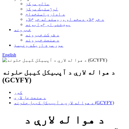
مالي مرکز
لوژستیک مرکز
د ادارې استخدام
د خرڅلاو دمخه او وروسته له خرڅلاو
پوښتنې او ځوابونه
خبرونه
د شرکت خبرونه
د صنعت خبرونه
موږ سره اړیکه ونیسئ
English
د هوا له لارې د آپټیکل کیبل حلونه
(GCYFY)
کور
د صنعت حل لارې
د هوا له لارې د آپټیکل کیبل حلونه (GCYFY)
د هوا له لارې د