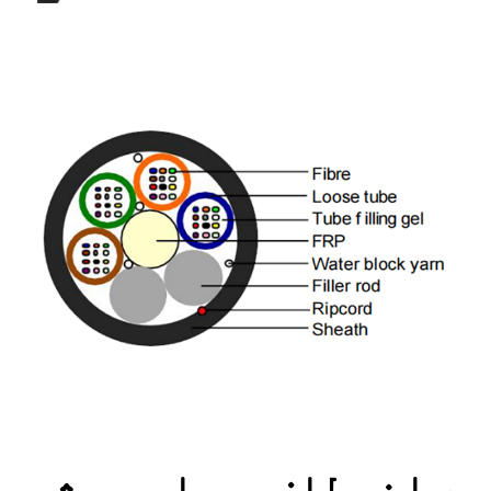
د انعطاف وړ او موثر