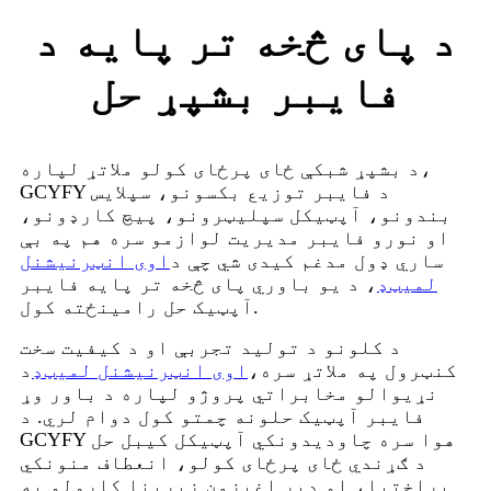
د پای څخه تر پایه د
فایبر بشپړ حل
د بشپړ شبکې ځای پرځای کولو ملاتړ لپاره،
GCYFY د فایبر توزیع بکسونو، سپلایس
بندونو، آپټیکل سپلیټرونو، پیچ کارډونو،
او نورو فایبر مدیریت لوازمو سره هم په بې
ساري ډول مدغم کیدی شي چې د
اوی انټرنیشنل
لمیټډ
، د یو باوري پای څخه تر پایه فایبر
آپټیک حل رامینځته کول.
د کلونو د تولید تجربې او د کیفیت سخت
کنټرول په ملاتړ سره،
اوی انټرنیشنل لمیټډ
د
نړیوالو مخابراتي پروژو لپاره د باور وړ
فایبر آپټیک حلونه چمتو کول دوام لري. د
GCYFY هوا سره چاودیدونکي آپټیکل کیبل حل
د ګړندي ځای پرځای کولو، انعطاف منونکي
پراختیا، او ډیر اغیزمن زیربنا کارولو په