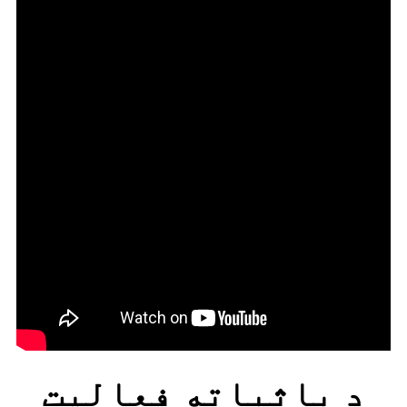
د باثباته فعالیت