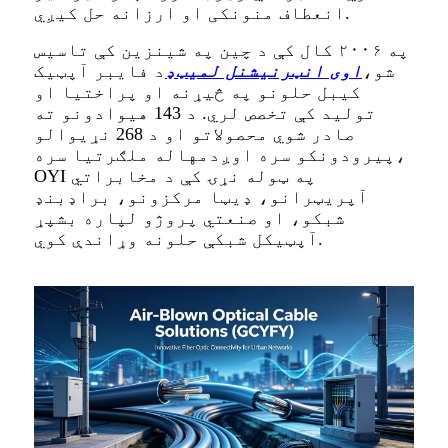
انعطاف منونکی او ارزانه حل کیږي.
په ۲۰۰۶ کال کې د چین په شینزین کې تاسیس
شو،
اوی انټرنیشنل لمیټډ
د فایبر آپټیک
کیبل حلونو په څیړنه او پراختیا او
تولید کې تخصص لري. د 143 هیوادونو ته
صادر شوي محصولاتو او د 268 نړیوالو
پیرودونکو سره اوږدمهاله ملګرتیا سره،
OYI په ټوله نړۍ کې د مخابراتي
آپریټرانو، ډیټا مرکزونو، براډبنډ
شبکو، او صنعتي پروژو لپاره بشپړ
آپټیکل شبکې حلونه وړاندې کوي.