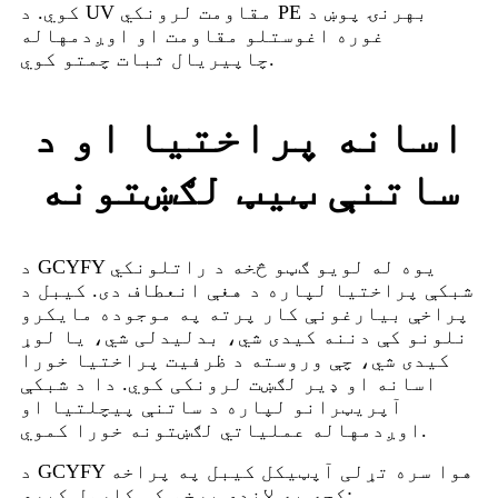
کوي. د UV مقاومت لرونکي PE بهرنۍ پوښ د
غوره اغوستلو مقاومت او اوږدمهاله
چاپیریال ثبات چمتو کوي.
اسانه پراختیا او د
ساتنې ټیټ لګښتونه
د GCYFY یوه له لویو ګټو څخه د راتلونکي
شبکې پراختیا لپاره د هغې انعطاف دی. کیبل د
پراخې بیارغونې کار پرته په موجوده مایکرو
نلونو کې دننه کیدی شي، بدلیدلی شي، یا لوړ
کیدی شي، چې وروسته د ظرفیت پراختیا خورا
اسانه او ډیر لګښت لرونکی کوي. دا د شبکې
آپریټرانو لپاره د ساتنې پیچلتیا او
اوږدمهاله عملیاتي لګښتونه خورا کموي.
د GCYFY هوا سره تړلی آپټیکل کیبل په پراخه
کچه په لاندې برخو کې کارول کیږي: