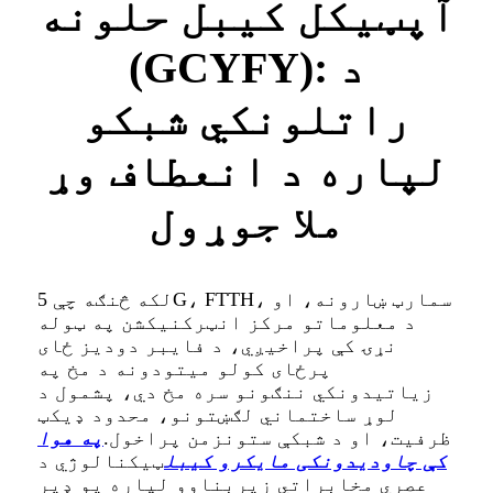
آپټیکل کیبل حلونه
(GCYFY): د
راتلونکي شبکو
لپاره د انعطاف وړ
ملا جوړول
لکه څنګه چې 5G، FTTH، سمارټ ښارونه، او
د معلوماتو مرکز انټرکنیکشن په ټوله
نړۍ کې پراخیږي، د فایبر دودیز ځای
پرځای کولو میتودونه د مخ په
زیاتیدونکي ننګونو سره مخ دي، پشمول د
لوړ ساختماني لګښتونو، محدود ډیکټ
ظرفیت، او د شبکې ستونزمن پراخول.
په هوا
کې چاودیدونکی مایکرو کیبل
ټیکنالوژي د
عصري مخابراتي زیربناوو لپاره یو ډیر