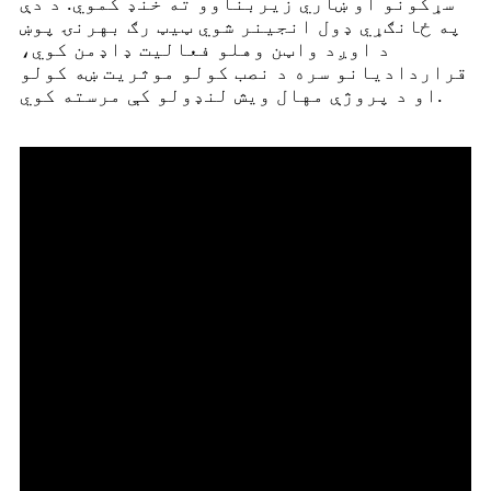
سړکونو او ښاري زیربناوو ته خنډ کموي. د دې
په ځانګړي ډول انجینر شوي ټیټ رګ بهرنۍ پوښ
د اوږد واټن وهلو فعالیت ډاډمن کوي،
قراردادیانو سره د نصب کولو موثریت ښه کولو
او د پروژې مهال ویش لنډولو کې مرسته کوي.