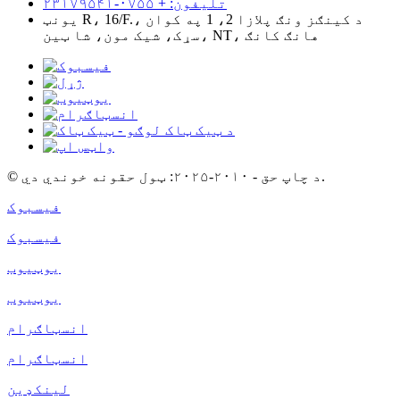
تلیفون: + ۰۷۵۵-۲۳۱۷۹۵۴۱
یونټ R، 16/F.، د کینګز ونګ پلازا 2، 1 په کوان
سړک، شیک مون، شا ټین، NT، هانګ کانګ
© د چاپ حق - ۲۰۱۰-۲۰۲۵: ټول حقونه خوندي دي.
فیسبوک
فیسبوک
یوټیوب
یوټیوب
انسټاګرام
انسټاګرام
لینکډین