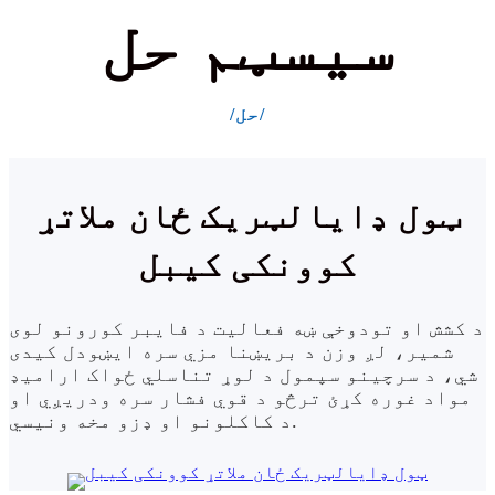
سیسټم حل
/حل/
ټول ډایالټریک ځان ملاتړ
کوونکی کیبل
د کشش او تودوخې ښه فعالیت د فایبر کورونو لوی
شمیر، لږ وزن د بریښنا مزي سره ایښودل کیدی
شي،
د سرچینو سپمول د لوړ تناسلي ځواک ارامیډ
مواد غوره کړئ ترڅو د قوي فشار سره ودریږي او
د کاکلونو او ډزو مخه ونیسي.