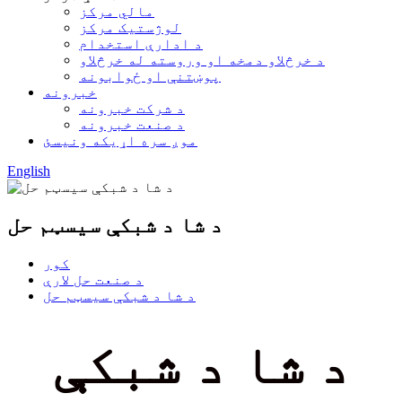
مالي مرکز
لوژستیک مرکز
د ادارې استخدام
د خرڅلاو دمخه او وروسته له خرڅلاو
پوښتنې او ځوابونه
خبرونه
د شرکت خبرونه
د صنعت خبرونه
موږ سره اړیکه ونیسئ
English
د شا د شبکې سیسټم حل
کور
د صنعت حل لارې
د شا د شبکې سیسټم حل
د شا د شبکې