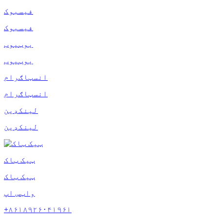
فیسبوک
فیسبوک
یوټیوب
یوټیوب
انسټاګرام
انسټاګرام
لینکډین
لینکډین
ټیک ټاک
ټیک ټاک
واټس اپ
+۸۶۱۸۹۲۶۰۴۱۹۶۱