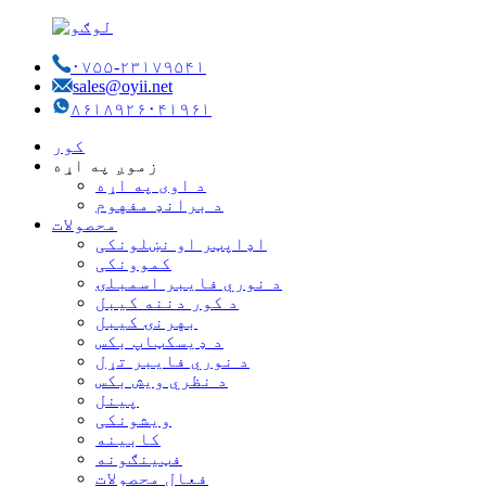
۰۷۵۵-۲۳۱۷۹۵۴۱
sales@oyii.net
۸۶۱۸۹۲۶۰۴۱۹۶۱
کور
زموږ په اړه
د اوی په اړه
د برانډ مفهوم
محصولات
اډاپټر او نښلونکی
کموونکی
د نوري فایبر اسمبلۍ
د کور دننه کیبل
بهرنۍ کیبل
د ډیسکټاپ بکس
د نوري فایبر تړل
د نظري ویش بکس
پینل
ویشونکی
کابینه
فټینګونه
فعال محصولات