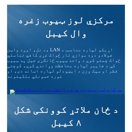
مرکزي لوز ټیوب زغره
وال کیبل
د نل، اوږد واټن، LAN اړیکو لپاره مناسب. د
فولادو دوه موازي تار ځواک غړی کافي تناسلي
ځواک چمتو کوي د واحد ټیوب ځانګړی جیل په ټیوب
کې د فایبر لپاره محافظت وړاندې کوي، کوچنی
قطر او سپک وزن د ایښودلو لپاره اسانه دی، او
غوره خمونکي ملکیتونه
د ځان ملاتړ کوونکی شکل
۸ کیبل