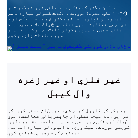
د ځان ملاتړ کوونکی بند پاتې شوی فولادي تار
(۷*۱.۰ ملي متره) جوړښت د لګښت کمولو لپاره د سر
د ایښودلو لپاره اسانه ملاتړ. ښه میخانیکي او د
تودوخې فعالیت، لوړ تناسلي ځواک خلاص ټیوب بند
پاتې شوی، د ټیوب ډکولو ځانګړی مرکب د فایبر
مهم محافظت ډاډمن کوي.
غیر فلزي او غیر زغره
وال کیبل
په ډکټ کې کارول کیدی شي، غیر ځان ملاتړ کوونکی
هوایی، ښه میخانیکي او چاپیریالي فعالیت، لوړ
ځواک لرونکی ټیوب چې د هایدرولیسس مقاومت لري.
کوچنی جوړښت، سپک وزن، د ایښودلو لپاره اسانه،
د قیمتي ډکټ سرچینې خوندي کوي.