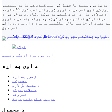
په ټاپو، سیند یا جهيل کې نصب کیدی شي یا په مستقیم
ډول ښخ شوي نصب کې. د اوبو ژوروالی نصب کول: 50 متره،
د فولادو تار د زغرې طبقې په توګه وکاروئ ترڅو غوره
میخانیکي فعالیت چمتو کړئ، په ورته وخت کې د اوبو
ښه نفوذ او چاپیریالي ملکیتونو سره د اوبو ژوروالی
نصب کول
اوس موږ سره اړیکه ونیسئ
د اوی په اړه
زموږ په اړه
محصولات
د صنعت حل لارې
د ملاتړ مرکز
خبرونه
موږ سره اړیکه ونیسئ
د محصول