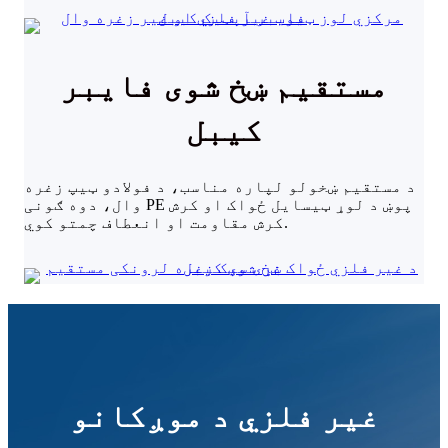
مستقیم ښخ شوی فایبر
کیبل
د مستقیم ښخولو لپاره مناسب، د فولادو ټیپ زغره
وال، دوه ګونی PE پوښ د لوړ ټیسایل ځواک او کرش
کرش مقاومت او انعطاف چمتو کوي.
غیر فلزي د موږکانو