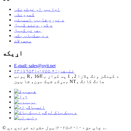
اډاپټر او نښلونکی
کموونکی
د نوري فایبر اسمبلۍ
د کور دننه کیبل
بهرنۍ کیبل
د ډیسکټاپ بکس
محصولات
اړیکه
E-mail: sales@oyii.net
تلیفون: + ۰۷۵۵-۲۳۱۷۹۵۴۱
یونټ R، 16/F.، د کینګز ونګ پلازا 2، 1 په کوان
سړک، شیک مون، شا ټین، NT، هانګ کانګ
© د چاپ حق - ۲۰۱۰-۲۰۲۵: ټول حقونه خوندي دي.