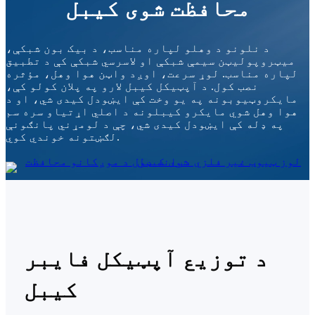
محافظت شوی کیبل
د نلونو د وهلو لپاره مناسب، د بیک بون شبکې،
میټروپولیټن سیمې شبکې او لاسرسي شبکې کې د تطبیق
لپاره مناسب. لوړ سرعت، اوږد واټن هوا وهل، مؤثره
نصب کول. د آپټیکل کیبل لارو په پلان کولو کې،
مایکروټیوبونه په یو وخت کې ایښودل کیدی شي، او د
هوا وهل شوي مایکرو کیبلونه د اصلي اړتیاو سره سم
په ډله کې ایښودل کیدی شي، چې د لومړني پانګونې
لګښتونه خوندي کوي.
د توزیع آپټیکل فایبر
کیبل