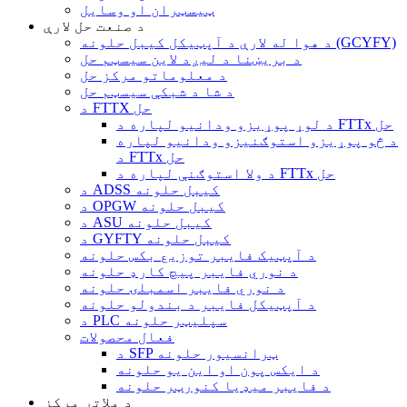
ټیسټران او وسایل
د صنعت حل لارې
د هوا له لارې د آپټیکل کیبل حلونه (GCYFY)
د بریښنا د لیږد لاین سیسټم حل
د معلوماتو مرکز حل
د شا د شبکې سیسټم حل
د FTTX حل
د لوړ پوړیزو ودانیو لپاره د FTTx حل
د څو پوړیزو استوګنیزو ودانیو لپاره
د FTTx حل
د ولا استوګنې لپاره د FTTx حل
د ADSS کیبل حلونه
د OPGW کیبل حلونه
د ASU کیبل حلونه
د GYFTY کیبل حلونه
د آپټیک فایبر توزیع بکس حلونه
د نوري فایبر پیچ کارډ حلونه
د نوري فایبر اسمبلۍ حلونه
د آپټیکل فایبر د بندولو حلونه
د PLC سپلیټر حلونه
فعال محصولات
د SFP ټرانسیور حلونه
د ایکس پون او این یو حلونه
د فایبر میډیا کنورټر حلونه
د ملاتړ مرکز