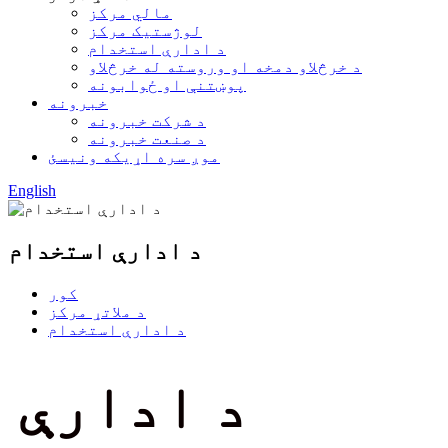
مالي مرکز
لوژستیک مرکز
د ادارې استخدام
د خرڅلاو دمخه او وروسته له خرڅلاو
پوښتنې او ځوابونه
خبرونه
د شرکت خبرونه
د صنعت خبرونه
موږ سره اړیکه ونیسئ
English
د ادارې استخدام
کور
د ملاتړ مرکز
د ادارې استخدام
د ادارې