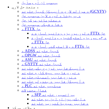
ټیسټران او وسایل
د صنعت حل لارې
د هوا له لارې د آپټیکل کیبل حلونه (GCYFY)
د بریښنا د لیږد لاین سیسټم حل
د معلوماتو مرکز حل
د شا د شبکې سیسټم حل
د FTTX حل
د لوړ پوړیزو ودانیو لپاره د FTTx حل
د څو پوړیزو استوګنیزو ودانیو لپاره
د FTTx حل
د ولا استوګنې لپاره د FTTx حل
د ADSS کیبل حلونه
د OPGW کیبل حلونه
د ASU کیبل حلونه
د GYFTY کیبل حلونه
د آپټیک فایبر توزیع بکس حلونه
د نوري فایبر پیچ کارډ حلونه
د نوري فایبر اسمبلۍ حلونه
د آپټیکل فایبر د بندولو حلونه
د PLC سپلیټر حلونه
فعال محصولات
د SFP ټرانسیور حلونه
د ایکس پون او این یو حلونه
د فایبر میډیا کنورټر حلونه
د ملاتړ مرکز