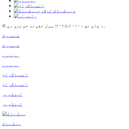
© د چاپ حق - ۲۰۱۰-۲۰۲۵: ټول حقونه خوندي دي.
فیسبوک
فیسبوک
یوټیوب
یوټیوب
انسټاګرام
انسټاګرام
لینکډین
لینکډین
ټیک ټاک