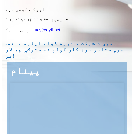
اړیکه: لوسي لیو
تلیفون: +۸۶ ۱۵۳۶۱۸۰۵۲۲۳
lucy@oyii.net
برېښنالیک:
زموږ د شرکت د غوره کولو لپاره مننه.
موږ ستاسو سره کار کولو ته سترګې په لار
یو!
پیغام