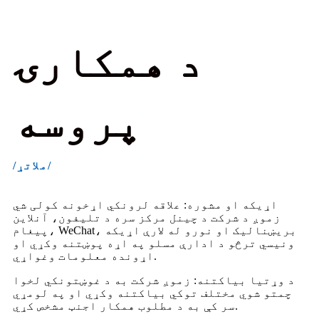
د همکارۍ
پروسه
/ملاتړ/
اړیکه او مشوره: علاقه لرونکي اړخونه کولی شي
زموږ د شرکت د چینل مرکز سره د تلیفون، آنلاین
پیغام، WeChat، بریښنالیک او نورو له لارې اړیکه
ونیسي ترڅو د ادارې مسلو په اړه پوښتنه وکړي او
اړونده معلومات وغواړي.
د وړتیا بیاکتنه: زموږ شرکت به د غوښتونکي لخوا
چمتو شوي مختلف توکي بیاکتنه وکړي او په لومړي
سر کې به د مطلوب همکار اجنټ مشخص کړي.