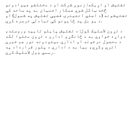
تفتیش او اړیکه: زموږ شرکت او د مختلفو هیوادونو
څخه ټاکل شوي همکار اجنټان به په ساحه کې
تفتیشونه (د اصلي انجینرۍ قضیې تفتیش په شمول) او
د یو بل په ځایونو کې تبادلې ترسره کړي.
د تړون لاسلیک کول: د تفتیش پایلو تایید وروسته،
دواړه خواوې به د ځانګړو ادارو د تړون محتوا لکه
د محصول نرخونه او ادارې میتودونه نور هم خبرې
اترې وکړي، بیا به د ادارې د پلور قرارداد په
رسمي ډول لاسلیک کړي.