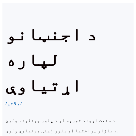
د اجنټانو
لپاره
اړتیاوې
/ملاتړ/
د صنعت اړوند تجربه او د پلور چینلونه ولرئ.
د بازار پراختیا او پلور ځینې وړتیاوې ولرئ.