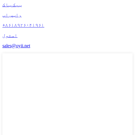
ټیک ټاک
واټس اپ
+۸۶۱۸۹۲۶۰۴۱۹۶۱
استول
sales@oyii.net