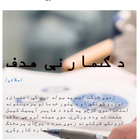
د ګمارنې هدف
/ملاتړ/
زموږ شرکت اوس په ټوله نړۍ کې اجنټان،
توزیع کونکي او د پلور خدماتو ټرمینلونه
استخداموي ترڅو په ګډه د فایبر آپټیک کیبل
صنعت ته وده ورکړي. موږ هیله لرو چې علاقه
لرونکي شرکتونه زموږ سره د یوځای پرمختګ
لپاره کار وکړي.