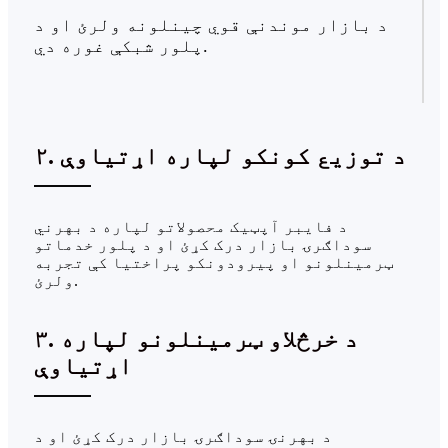
د بازار موندنې قوي چینلونه ولرئ او د
پلور شبکې غوره دي.
۲. د توزیع کونکو لپاره اړتیاوې
د فایبر آپټیک محصولاتو لپاره د بهرني
سوداګرۍ بازار درک کړئ او د پلور خدماتو
ټرمینلونو او پیرودونکو پراختیا کې تجربه
ولرئ.
۳. د خرڅلاو ټرمینلونو لپاره
اړتیاوې
د بهرنۍ سوداګرۍ بازار درک کړئ او د