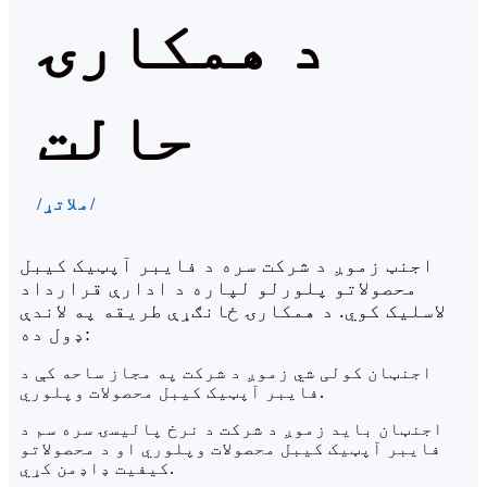
د همکارۍ
حالت
/ملاتړ/
اجنټ زموږ د شرکت سره د فایبر آپټیک کیبل
محصولاتو پلورلو لپاره د ادارې قرارداد
لاسلیک کوي. د همکارۍ ځانګړې طریقه په لاندې
ډول ده:
اجنټان کولی شي زموږ د شرکت په مجاز ساحه کې د
فایبر آپټیک کیبل محصولات وپلوري.
اجنټان باید زموږ د شرکت د نرخ پالیسۍ سره سم د
فایبر آپټیک کیبل محصولات وپلوري او د محصولاتو
کیفیت ډاډمن کړي.