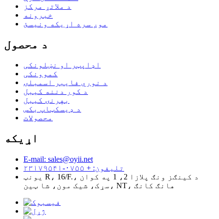
د ملاتړ مرکز
خبرونه
موږ سره اړیکه ونیسئ
د محصول
اډاپټر او نښلونکی
کموونکی
د نوري فایبر اسمبلۍ
د کور دننه کیبل
بهرنۍ کیبل
د ډیسکټاپ بکس
محصولات
اړیکه
E-mail: sales@oyii.net
تلیفون: + ۰۷۵۵-۲۳۱۷۹۵۴۱
یونټ R، 16/F.، د کینګز ونګ پلازا 2، 1 په کوان
سړک، شیک مون، شا ټین، NT، هانګ کانګ