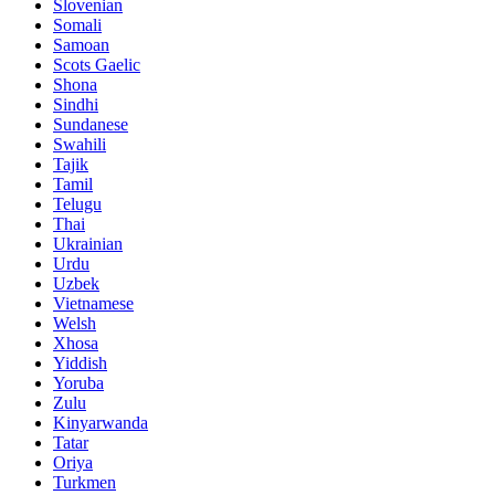
Slovenian
Somali
Samoan
Scots Gaelic
Shona
Sindhi
Sundanese
Swahili
Tajik
Tamil
Telugu
Thai
Ukrainian
Urdu
Uzbek
Vietnamese
Welsh
Xhosa
Yiddish
Yoruba
Zulu
Kinyarwanda
Tatar
Oriya
Turkmen