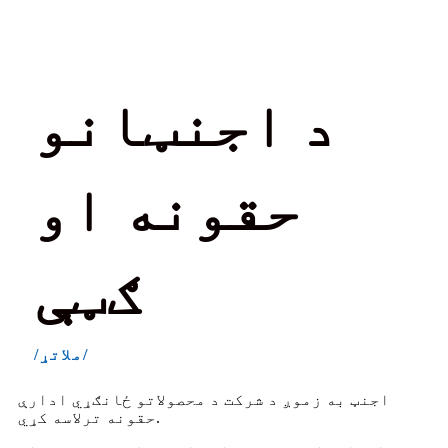
د اجنټانو
حقونه او
ګټې
/ملاتړ/
اجنټ به زموږ د شرکت د محصولاتو ځانګړي ادارې
حقونه ترلاسه کړي.