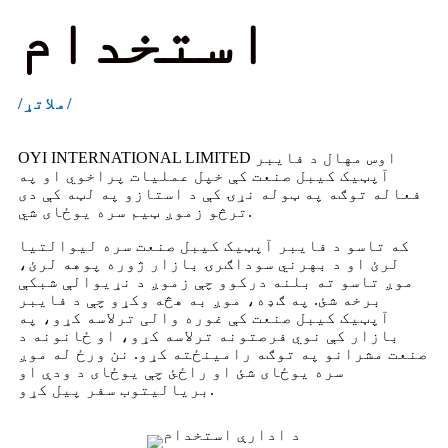
استخدام
/ملاتړ/
OYI INTERNATIONAL LIMITED اوس مهال د فایبر
آپټیک کیبل صنعت کې خپل عملیات پراخوي او په
فعاله توګه په ټوله نړۍ کې د استازو په لټه کې دی
ترڅو زموږ ټیم سره یوځای شي.
که تاسو د فایبر آپټیک کیبل صنعت سره لیوالتیا
لرئ او د بهرني سوداګرۍ بازار ژوره پوهه لرئ،
موږ تاسو ته بلنه درکوو چې زموږ د نړیوالې شبکې
برخه شئ. په ګډه، موږ به هڅه وکړو چې د فایبر
آپټیک کیبل صنعت کې غوره والی ترلاسه کړو، په
بازار کې نوي فرصتونه ترلاسه کړو، او ځانونه د
صنعت مشرانو په توګه رامینځته کړو. نن ورځ له موږ
سره یوځای شئ او راځئ چې یوځای د ودې او
بریالیتوب سفر پیل کړو.