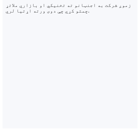
زموږ شرکت به اجنټانو ته تخنیکي او بازاري ملاتړ
چمتو کړي چې دوی ورته اړتیا لري.