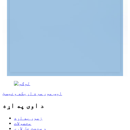
اوس موږ سره اړیکه ونیسئ
د اوی په اړه
زموږ په اړه
محصولات
د صنعت حل لارې