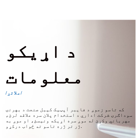
د اړیکو
معلومات
/ملاتړ/
که تاسو زموږ د فایبر آپټیک کیبل صنعت د بهرنۍ
سوداګرۍ شرکت ادارې د استخدام پلان سره علاقه لرئ،
مهرباني وکړئ له موږ سره اړیکه ونیسئ، او موږ به
ژر تر ژره تاسو ته ځواب درکړو.