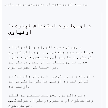
ښه سوداګریز شهرت او مدیریتي وړتیا ولرئ.
۱. د اجنټانو د استخدام لپاره
اړتیاوې
د بهرنیو سوداګریزو بازارونو او
چینلونو سره بلدتیا، د نړیوالو توزیع
کونکو، د فایبر آپټیک محصولاتو د پلور
خدماتو ټرمینلونو او پیرودونکو په
پراختیا کې تجربه لري.
د اړونده پلور کوټو بشپړولو ډاډ ترلاسه
کولو لپاره اړینې پانګې پانګونې ته
اړتیا ده.
د سوداګریزو محرمیت سیسټم په کلکه
رعایت کړئ او د پیرودونکو او شرکت ګټې
خوندي کړئ.