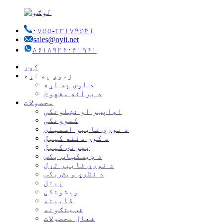
۰۷۵۵-۲۳۱۷۹۵۴۱
sales@oyii.net
۸۶۱۸۹۲۶۰۴۱۹۶۱
کور
زموږ په اړه
د اوی په اړه
د برانډ مفهوم
محصولات
اډاپټر او نښلونکی
کموونکی
د نوري فایبر اسمبلۍ
د کور دننه کیبل
بهرنۍ کیبل
د ډیسکټاپ بکس
د نوري فایبر تړل
د نظري ویش بکس
پینل
ویشونکی
کابینه
فټینګونه
فعال محصولات