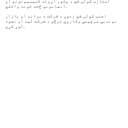
استازی کولی شي د پلور اړوند کمیسیونونو او
انعامونو څخه خوند واخلي.
اجنټ کولی شي زموږ د شرکت د برانډ او بازار
موندنې سرچینې وکاروي ترڅو د شرکت لید او نفوذ
لوړ کړي.