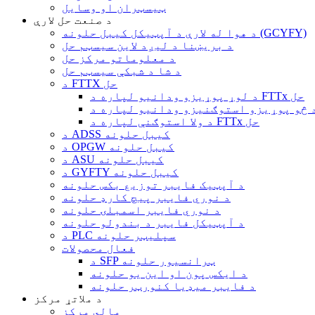
ټیسټران او وسایل
د صنعت حل لارې
د هوا له لارې د آپټیکل کیبل حلونه (GCYFY)
د بریښنا د لیږد لاین سیسټم حل
د معلوماتو مرکز حل
د شا د شبکې سیسټم حل
د FTTX حل
د لوړ پوړیزو ودانیو لپاره د FTTx حل
د ولا استوګنې لپاره د FTTx حل
د ADSS کیبل حلونه
د OPGW کیبل حلونه
د ASU کیبل حلونه
د GYFTY کیبل حلونه
د آپټیک فایبر توزیع بکس حلونه
د نوري فایبر پیچ کارډ حلونه
د نوري فایبر اسمبلۍ حلونه
د آپټیکل فایبر د بندولو حلونه
د PLC سپلیټر حلونه
فعال محصولات
د SFP ټرانسیور حلونه
د ایکس پون او این یو حلونه
د فایبر میډیا کنورټر حلونه
د ملاتړ مرکز
مالي مرکز