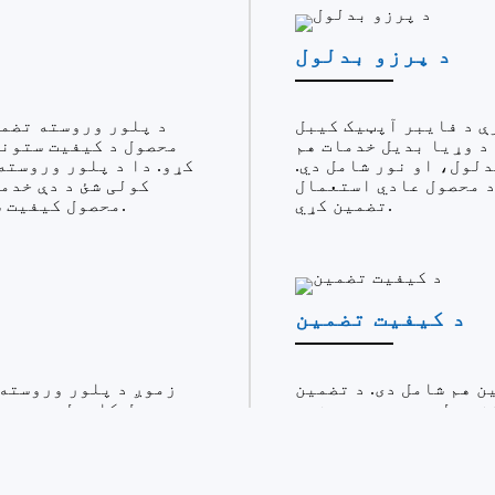
د پرزو بدلول
ې د فایبر آپټیک کیبل
د پلور وروسته تضمی
د وړیا بدیل خدمات هم
محصول د کیفیت ستونز
دلول، او نور شامل دي.
کړو. دا د پلور وروسته
د محصول عادي استعمال
کولی شئ د دې خدم
تضمین کړي.
محصول کیفیت ستونزو له امله د اضافي لګښتونو څخه مخنیوی وکړئ.
د کیفیت تضمین
 هم شامل دی. د تضمین
زموږ د پلور وروسته 
زې ولري، موږ به بشپړ
محصول کارولو پرمهال
ازه درکړي چې د فایبر
وروسته څانګې څخه تخنی
د محصول کیفیت ستونزو
کړي چې موږ تاسو سره د
پروسې په جریان کې ورسره مخ شوي مختلفې ستونزې حل کوو.