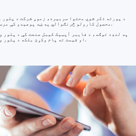
د پورته ذکر شوي محتوا سربیره، زموږ شرکت د پلور و
محصول کارولو څرنګوالي په ښه پوهیدو کې مرسته وکړي؛ د ګړندي ترمیم خدمات چمتو کول ترڅو تاسو وکولی شئ د محصول نورمال استعمال ډیر ژر بیرته راوباسئ.
په لنډه توګه، د فایبر آپټیک کیبل صنعت کې د پلور و
او قیمت ته پام وکړئ بلکه د پلور وروسته تضمین خدماتو مینځپانګه هم درک کړئ ترڅو تاسو د کارولو پرمهال په وخت سره مرسته او ملاتړ ترلاسه کړئ.