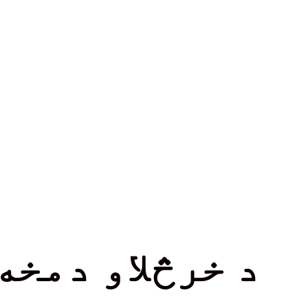
د خرڅلاو دمخه