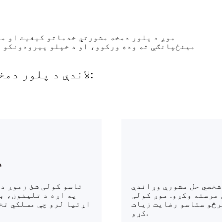
موږ د پلور دمخه مشورتي خدماتو کیفیت او م
مینځپانګې ته وده ورکوو، او د خپلو پیرودونکو 
لاندې د پلور دمخه تضمین خدمات دي چې موږ یې چمتو کوو:
د
شخصي حل مشورې وړاندې
تاسو کولی شئ زموږ د
 مرسته وکړو. موږ کولی
په اړه د تلیفون، ب
رڅو ستاسو رضایت زیات
اړتیا لرو چې مسلکي تخن
کړو.