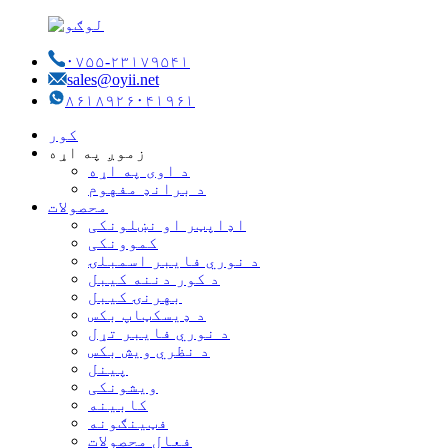
۰۷۵۵-۲۳۱۷۹۵۴۱
sales@oyii.net
۸۶۱۸۹۲۶۰۴۱۹۶۱
کور
زموږ په اړه
د اوی په اړه
د برانډ مفهوم
محصولات
اډاپټر او نښلونکی
کموونکی
د نوري فایبر اسمبلۍ
د کور دننه کیبل
بهرنۍ کیبل
د ډیسکټاپ بکس
د نوري فایبر تړل
د نظري ویش بکس
پینل
ویشونکی
کابینه
فټینګونه
فعال محصولات