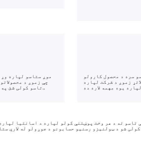
سو سره د محصول کارولو
موږ ستاسو لپاره وړی
اتړ زموږ د شرکت لپاره
چې زموږ د محصولاتو 
تاسو کولی شئ په شعوري ډول زموږ د محصولاتو ګټې او زیانونه احساس کړئ.
.