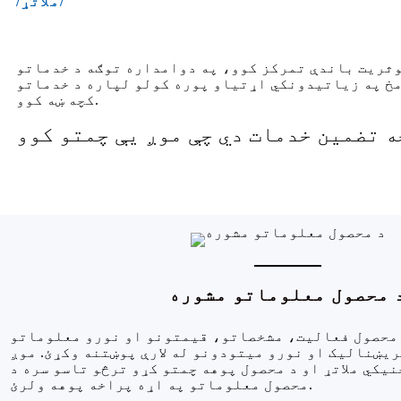
/ملاتړ/
وثریت باندې تمرکز کوو، په دوامداره توګه د خدماتو
مخ په زیاتیدونکي اړتیاو پوره کولو لپاره د خدماتو
کچه ښه کوو.
 محصول معلوماتو مشوره
 محصول فعالیت، مشخصاتو، قیمتونو او نورو معلوماتو
ریښنالیک او نورو میتودونو له لارې پوښتنه وکړئ. موږ
یکي ملاتړ او د محصول پوهه چمتو کړو ترڅو تاسو سره د
محصول معلوماتو په اړه پراخه پوهه ولرئ.