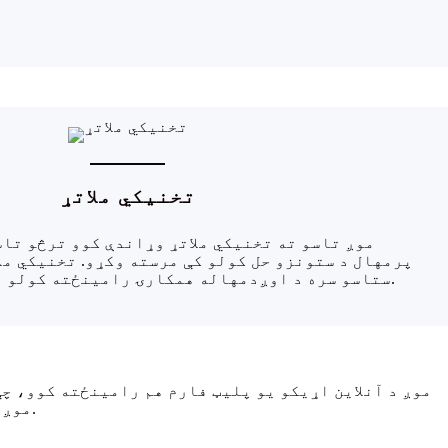
تخنیکي ملاتړ
موږ تاسو ته تخنیکي ملاتړ وړاندې کوو ترڅو تا
پرمهال د ستونزو حل کولو کې مرسته وکړو. تخنیکي مل
ستاسو سره د اوږدمهاله همکارۍ رامینځته کولو لپاره یوه مهمه لاره ده.
موږ کولی شو د ټولنیزو رسنیو حسابونو د جوړولو له لارې ستاسو پیغامونو او نظرونو ته په فعاله توګه ځواب ووایو.