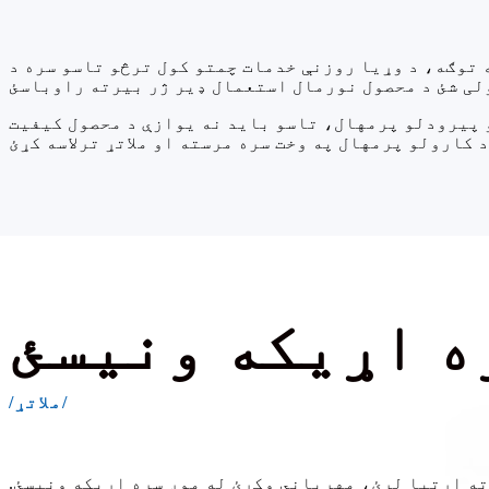
 توګه، د وړیا روزنې خدمات چمتو کول ترڅو تاسو سره د
و پیرودلو پرمهال، تاسو باید نه یوازې د محصول کیفیت
ه اړیکه ونیسئ
/ملاتړ/
ته اړتیا لرئ، مهرباني وکړئ له موږ سره اړیکه ونیسئ.