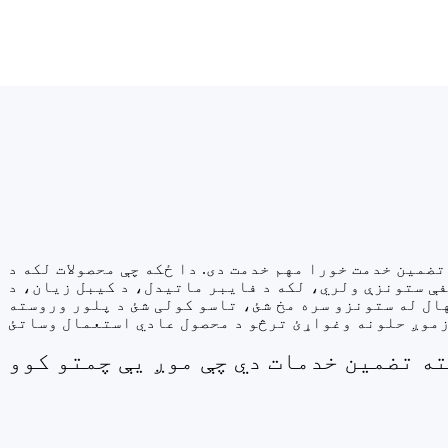
ضمین خدمت خورا مهم خدمت دی. دا ځکه چې محصولات لکه د
ې ستونزې ولري، لکه د فایبر ماتیدل، د کیبل زیان، د
ال له ستونزو سره مخ شئ، تاسو کولی شئ د پلور وروسته