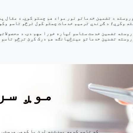
روسته د تضمین خدماتو نور مواد هم چمتو کوي. د مثال په
روسته تضمین خدمت ستاسو لپاره خورا مهم دی. د محصولات
موږ سر
که تاسو کومه پوښتنه لرئ یا کومې مرستې 