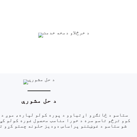
د حل مشورې
ستاسو د ځانګړو اړتیاوو د پوره کولو لپاره، موږ د 
کوو ترڅو تاسو سره د خورا مناسب محصول غوره کولو کې
شو ستاسو د غوښتنو پراساس دودیز حلونه چمتو کړو ت