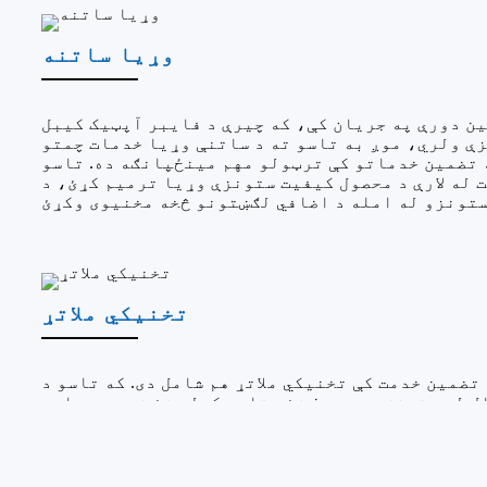
وړیا ساتنه
ن دورې په جریان کې، که چیرې د فایبر آپټیک کیبل
ې ولري، موږ به تاسو ته د ساتنې وړیا خدمات چمتو
 تضمین خدماتو کې ترټولو مهم مینځپانګه ده. تاسو
ت له لارې د محصول کیفیت ستونزې وړیا ترمیم کړئ، د
تخنیکي ملاتړ
تضمین خدمت کې تخنیکي ملاتړ هم شامل دی. که تاسو د
 له ستونزو سره مخ شئ، تاسو کولی شئ زموږ د پلور
کي ملاتړ او مرسته وغواړئ. دا کولی شي ډاډ ترلاسه
 محصول ښه کارولو کې مرسته کوو او د محصول کارولو