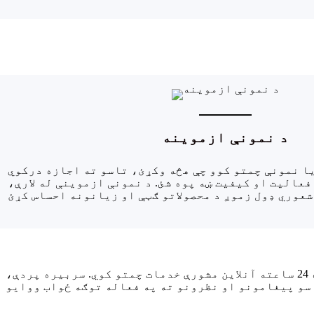
د نمونې ازموینه
ا نمونې چمتو کوو چې هڅه وکړئ، تاسو ته اجازه درکوي
فعالیت او کیفیت ښه پوه شئ. د نمونې ازموینې له لارې،
موږ د آنلاین اړیکو یو پلیټ فارم هم رامینځته کوو، چې تاسو ته د هر وخت پوښتنې کولو لپاره د اسانتیا لپاره 24 ساعته آنلاین مشورې خدمات چمتو کوي. سربیره پردې،