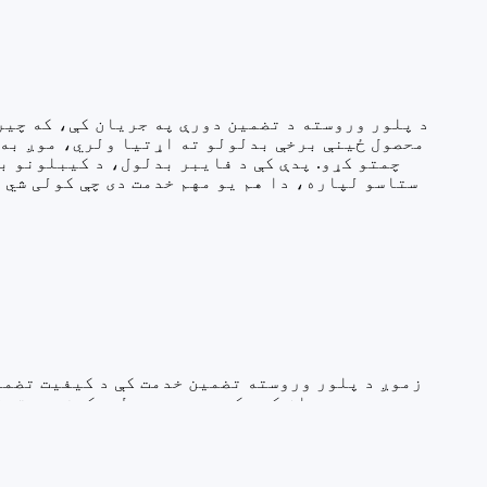
د پلور وروسته د تضمین دورې په جریان کې، که چیر
محصول ځینې برخې بدلولو ته اړتیا ولري، موږ به 
چمتو کړو. پدې کې د فایبر بدلول، د کیبلونو ب
ستاسو لپاره، دا هم یو مهم خدمت دی چې کولی شي 
زموږ د پلور وروسته تضمین خدمت کې د کیفیت تضمین
دورې په جریان کې، که چیرې محصول د کیفیت ستون
مسؤلیت په غاړه واخلو. دا کولی شي تاسو ته اج
آپټیک کیبل محصولات د ډیر ذهني سکون سره وکاروئ، 
له امله د اقتصادي زیانونو او نورو غیر ضروري ستونزو څخه مخنیوی وکړئ.