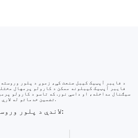
د فایبر آپټیک کیبل صنعت کې، زموږ د پلور وروسته ت
فایبر آپټیک کیبلونه ممکن د کارولو پرمهال مختلف
سیګنال مداخله، او داسې نور. که تاسو د کارولو پرمه
تضمین خدماتو له لارې زموږ حلونه وغواړئ ترڅو د محصول عادي استعمال وساتئ.
لاندې د پلور وروسته تضمین خدمات دي چې موږ یې چمتو کوو: