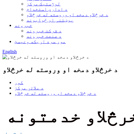
لوژستیک مرکز
د ادارې استخدام
د خرڅلاو دمخه او وروسته له خرڅلاو
پوښتنې او ځوابونه
خبرونه
د شرکت خبرونه
د صنعت خبرونه
موږ سره اړیکه ونیسئ
English
د خرڅلاو دمخه او وروسته له خرڅلاو
کور
د ملاتړ مرکز
د خرڅلاو دمخه او وروسته له خرڅلاو
خرڅلاو خدمتونه