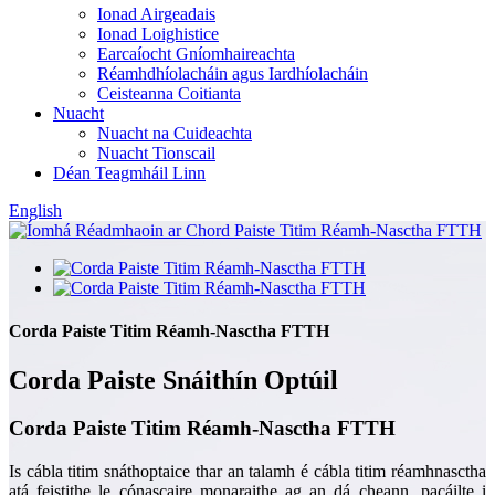
Ionad Airgeadais
Ionad Loighistice
Earcaíocht Gníomhaireachta
Réamhdhíolacháin agus Iardhíolacháin
Ceisteanna Coitianta
Nuacht
Nuacht na Cuideachta
Nuacht Tionscail
Déan Teagmháil Linn
English
Corda Paiste Titim Réamh-Nasctha FTTH
Corda Paiste Snáithín Optúil
Corda Paiste Titim Réamh-Nasctha FTTH
Is cábla titim snáthoptaice thar an talamh é cábla titim réamhnasctha
atá feistithe le cónascaire monaraithe ag an dá cheann, pacáilte i