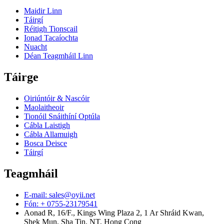
Maidir Linn
Táirgí
Réitigh Tionscail
Ionad Tacaíochta
Nuacht
Déan Teagmháil Linn
Táirge
Oiriúntóir & Nascóir
Maolaitheoir
Tionóil Snáithíní Optúla
Cábla Laistigh
Cábla Allamuigh
Bosca Deisce
Táirgí
Teagmháil
E-mail: sales@oyii.net
Fón: + 0755-23179541
Aonad R, 16/F., Kings Wing Plaza 2, 1 Ar Shráid Kwan,
Shek Mun, Sha Tin, NT, Hong Cong