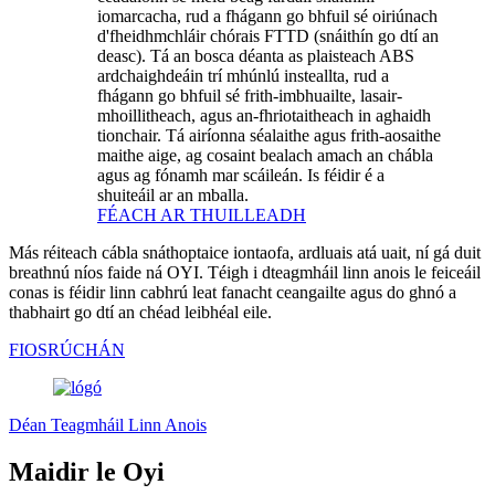
iomarcacha, rud a fhágann go bhfuil sé oiriúnach
d'fheidhmchláir chórais FTTD (snáithín go dtí an
deasc). Tá an bosca déanta as plaisteach ABS
ardchaighdeáin trí mhúnlú insteallta, rud a
fhágann go bhfuil sé frith-imbhuailte, lasair-
mhoillitheach, agus an-fhriotaitheach in aghaidh
tionchair. Tá airíonna séalaithe agus frith-aosaithe
maithe aige, ag cosaint bealach amach an chábla
agus ag fónamh mar scáileán. Is féidir é a
shuiteáil ar an mballa.
FÉACH AR THUILLEADH
Más réiteach cábla snáthoptaice iontaofa, ardluais atá uait, ní gá duit
breathnú níos faide ná OYI. Téigh i dteagmháil linn anois le feiceáil
conas is féidir linn cabhrú leat fanacht ceangailte agus do ghnó a
thabhairt go dtí an chéad leibhéal eile.
FIOSRÚCHÁN
Déan Teagmháil Linn Anois
Maidir le Oyi