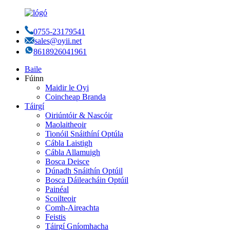
0755-23179541
sales@oyii.net
8618926041961
Baile
Fúinn
Maidir le Oyi
Coincheap Branda
Táirgí
Oiriúntóir & Nascóir
Maolaitheoir
Tionóil Snáithíní Optúla
Cábla Laistigh
Cábla Allamuigh
Bosca Deisce
Dúnadh Snáithín Optúil
Bosca Dáileacháin Optúil
Painéal
Scoilteoir
Comh-Aireachta
Feistis
Táirgí Gníomhacha