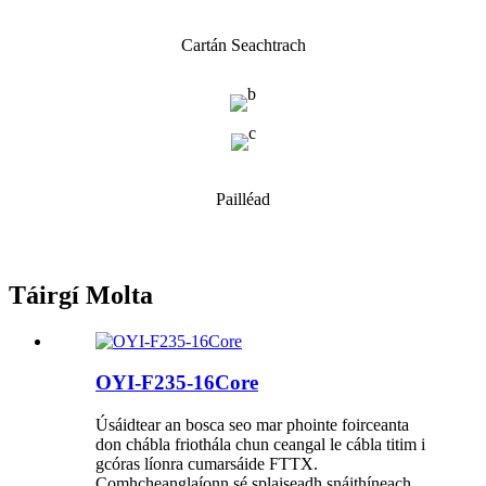
Cartán Seachtrach
Pailléad
Táirgí Molta
OYI-F235-16Core
Úsáidtear an bosca seo mar phointe foirceanta
don chábla friothála chun ceangal le cábla titim i
gcóras líonra cumarsáide FTTX.
Comhcheanglaíonn sé splaiseadh snáithíneach,