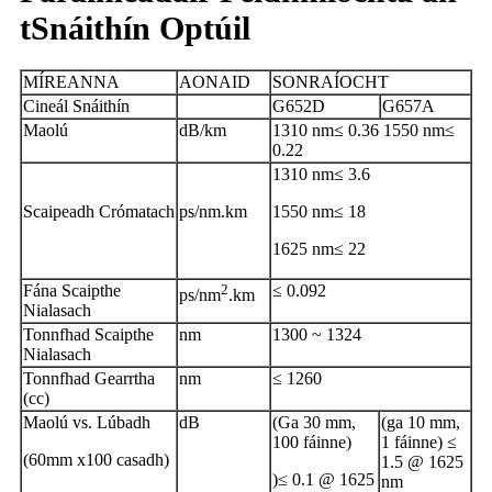
tSnáithín Optúil
MÍREANNA
AONAID
SONRAÍOCHT
Cineál Snáithín
G652D
G657A
Maolú
dB/km
1310 nm≤ 0.36 1550 nm≤
0.22
1310 nm≤ 3.6
Scaipeadh Crómatach
ps/nm.km
1550 nm≤ 18
1625 nm≤ 22
Fána Scaipthe
2
≤ 0.092
ps/nm
.km
Nialasach
Tonnfhad Scaipthe
nm
1300 ~ 1324
Nialasach
Tonnfhad Gearrtha
nm
≤ 1260
(cc)
Maolú vs. Lúbadh
dB
(Ga 30 mm,
(ga 10 mm,
100 fáinne)
1 fáinne) ≤
(60mm x100 casadh)
1.5 @ 1625
)≤ 0.1 @ 1625
nm