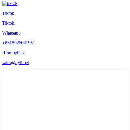
Tiktok
Tiktok
Whatsapp
+8618926041961
Ríomhphost
sales@oyii.net