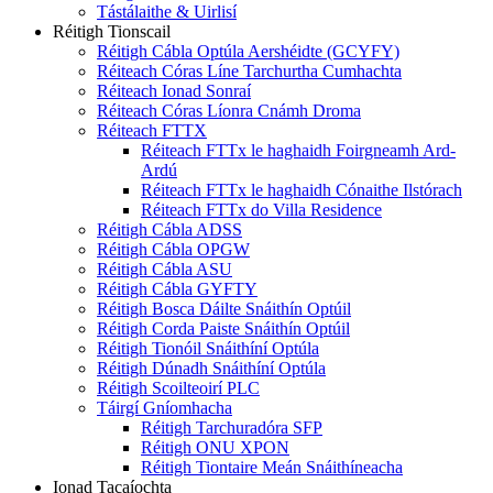
Tástálaithe & Uirlisí
Réitigh Tionscail
Réitigh Cábla Optúla Aershéidte (GCYFY)
Réiteach Córas Líne Tarchurtha Cumhachta
Réiteach Ionad Sonraí
Réiteach Córas Líonra Cnámh Droma
Réiteach FTTX
Réiteach FTTx le haghaidh Foirgneamh Ard-
Ardú
Réiteach FTTx le haghaidh Cónaithe Ilstórach
Réiteach FTTx do Villa Residence
Réitigh Cábla ADSS
Réitigh Cábla OPGW
Réitigh Cábla ASU
Réitigh Cábla GYFTY
Réitigh Bosca Dáilte Snáithín Optúil
Réitigh Corda Paiste Snáithín Optúil
Réitigh Tionóil Snáithíní Optúla
Réitigh Dúnadh Snáithíní Optúla
Réitigh Scoilteoirí PLC
Táirgí Gníomhacha
Réitigh Tarchuradóra SFP
Réitigh ONU XPON
Réitigh Tiontaire Meán Snáithíneacha
Ionad Tacaíochta