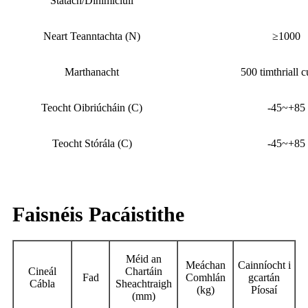
Statach/Dinimiciúil
Neart Teanntachta (N)
≥1000
Marthanacht
500 timthriall c
Teocht Oibriúcháin (C)
-45~+85
Teocht Stórála (C)
-45~+85
Faisnéis Pacáistithe
Méid an
Meáchan
Cainníocht i
Cineál
Chartáin
Fad
Comhlán
gcartán
Cábla
Sheachtraigh
(kg)
Píosaí
(mm)