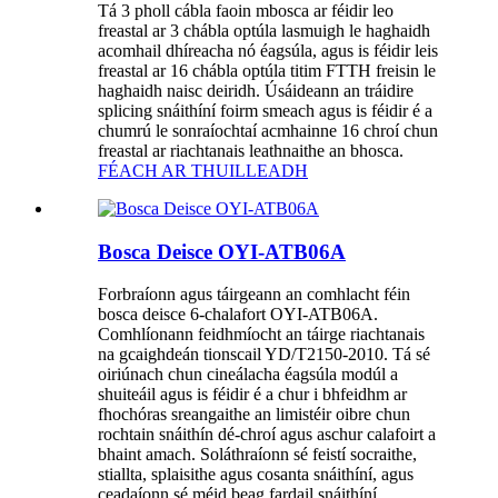
Tá 3 pholl cábla faoin mbosca ar féidir leo
freastal ar 3 chábla optúla lasmuigh le haghaidh
acomhail dhíreacha nó éagsúla, agus is féidir leis
freastal ar 16 chábla optúla titim FTTH freisin le
haghaidh naisc deiridh. Úsáideann an tráidire
splicing snáithíní foirm smeach agus is féidir é a
chumrú le sonraíochtaí acmhainne 16 chroí chun
freastal ar riachtanais leathnaithe an bhosca.
FÉACH AR THUILLEADH
Bosca Deisce OYI-ATB06A
Forbraíonn agus táirgeann an comhlacht féin
bosca deisce 6-chalafort OYI-ATB06A.
Comhlíonann feidhmíocht an táirge riachtanais
na gcaighdeán tionscail YD/T2150-2010. Tá sé
oiriúnach chun cineálacha éagsúla modúl a
shuiteáil agus is féidir é a chur i bhfeidhm ar
fhochóras sreangaithe an limistéir oibre chun
rochtain snáithín dé-chroí agus aschur calafoirt a
bhaint amach. Soláthraíonn sé feistí socraithe,
stiallta, splaisithe agus cosanta snáithíní, agus
ceadaíonn sé méid beag fardail snáithíní