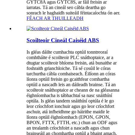
GYTC8A agus GYTC8S, ar fáil freisin ar
iarratas. Tá an cineál seo cábla deartha go
sonrach le haghaidh suiteáil féintacaíochta ón aer.
FÉACH AR THUILLEADH
Scoilteoir Cineál Caiséid ABS
Is gléas dáilte cumhachta optúil tonntreoraí
comhtháite é scoilteoir PLC snáthoptaice, ar a
dtugtar scoilteoir bhíoma freisin, atá bunaithe ar
foshraith grianchloiche. Tá sé cosúil le córas
tarchurtha cábla comhaiseach. Éilíonn an córas
líonra optúil freisin go gcaithfear comhartha
optúil a nascadh leis an dáileadh brainse. Tá an
scoilteoir snáthoptaice ar cheann de na gléasanna
éighníomhacha is tábhachtaí sa nasc snáithíní
optúla. Is gléas tandem snáithíní optúla é le go
leor críochfort ionchuir agus go leor críochfort
aschuir, atá infheidhme go háirithe maidir le
líonra optúil éighníomhach (EPON, GPON,
BPON, FTTX, FTTH, etc.) chun an ODF agus
an trealamh críochfoirt a nascadh agus chun
brainseáil an chomhartha optúil a bhaint amach.