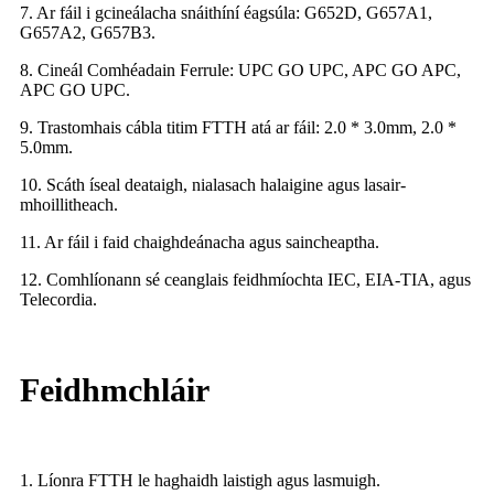
7. Ar fáil i gcineálacha snáithíní éagsúla: G652D, G657A1,
G657A2, G657B3.
8. Cineál Comhéadain Ferrule: UPC GO UPC, APC GO APC,
APC GO UPC.
9. Trastomhais cábla titim FTTH atá ar fáil: 2.0 * 3.0mm, 2.0 *
5.0mm.
10. Scáth íseal deataigh, nialasach halaigine agus lasair-
mhoillitheach.
11. Ar fáil i faid chaighdeánacha agus saincheaptha.
12. Comhlíonann sé ceanglais feidhmíochta IEC, EIA-TIA, agus
Telecordia.
Feidhmchláir
1. Líonra FTTH le haghaidh laistigh agus lasmuigh.