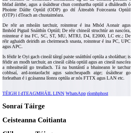
bhfad áirithe, agus a úsáidtear chun comhartha optúil a dháileadh ó
Phointe Dáilte Optúil (ODP) go dtí Áitreabh Foirceanta Optúil
(OTP) i dTeach an chustaiméara.
De réir an mheáin tarchuir, roinntear é ina Mhód Aonair agus
Ilmhód Pigtail Snáithín Optúil; De réir chineál struchtúr an nascóra,
roinntear é ina FC, SC, ST, MU, MTRJ, D4, E2000, LC etc.; De
réir aghaidh deiridh an cheirmeach snasta, roinntear é ina PC, UPC
agus APC.
Is féidir le Oyi gach cineál táirgí paiste snáithíní optúla a sholáthar; is
féidir an modh tarchuir, an cineál cábla optúil agus an cineál nascóra
a mheaitseáil go treallach. Tá na buntáistí a bhaineann le tarchur
cobhsaí, ard-iontaofacht agus saincheapadh aige; úsáidtear go
forleathan é i gcásanna líonra optúla ar nós FTTX agus LAN etc.
TÉIGH I dTEAGMHÁIL LINN
WhatsApp
ríomhphost
Sonraí Táirge
Ceisteanna Coitianta