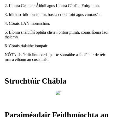
2. Líonra Ceantair Áitiúil agus Líonra Cáblála Foirgnimh.
3. Idirnasc idir ionstraimí, bosca críochfoirt agus cumarsáid.
4. Córais LAN monarchan.
5. Líonra snáithíní optúla cliste i bhfoirgnimh, córais líonra faoi
thalamh.
6. Córais rialaithe iompair.
NÓTA: Is féidir linn corda paiste sonraithe a sholáthar de réir
mar a éilíonn an custaiméir.
Struchtúir Chábla
Paraiméadair Feidhmíochta an