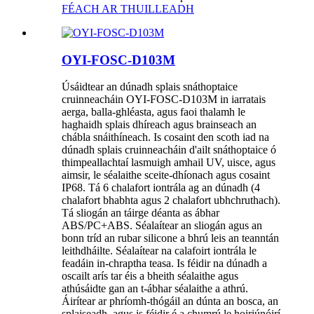
FÉACH AR THUILLEADH
OYI-FOSC-D103M
Úsáidtear an dúnadh splais snáthoptaice
cruinneacháin OYI-FOSC-D103M in iarratais
aerga, balla-ghléasta, agus faoi thalamh le
haghaidh splais dhíreach agus brainseach an
chábla snáithíneach. Is cosaint den scoth iad na
dúnadh splais cruinneacháin d'ailt snáthoptaice ó
thimpeallachtaí lasmuigh amhail UV, uisce, agus
aimsir, le séalaithe sceite-dhíonach agus cosaint
IP68. Tá 6 chalafort iontrála ag an dúnadh (4
chalafort bhabhta agus 2 chalafort ubhchruthach).
Tá sliogán an táirge déanta as ábhar
ABS/PC+ABS. Séalaítear an sliogán agus an
bonn tríd an rubar silicone a bhrú leis an teanntán
leithdháilte. Séalaítear na calafoirt iontrála le
feadáin in-chraptha teasa. Is féidir na dúnadh a
oscailt arís tar éis a bheith séalaithe agus
athúsáidte gan an t-ábhar séalaithe a athrú.
Áirítear ar phríomh-thógáil an dúnta an bosca, an
splaiseadh, agus is féidir é a chumrú le hoiriúnóirí