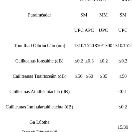
Paraiméadar
SM
MM
SM
UPC
APC
UPC
UPC
Tonnfhad Oibriúcháin (nm)
1310/1550
850/1300
1310/155
Caillteanas Ionsáithe (dB)
≤0.2
≤0.3
≤0.2
≤0.2
Caillteanas Tuairisceáin (dB)
≥50
≥60
≥35
≥50
Caillteanas Athdhéantachta (dB)
≤0.1
Caillteanas Inmhalartaitheachta (dB)
≤0.2
Ga Lúbtha
15/30