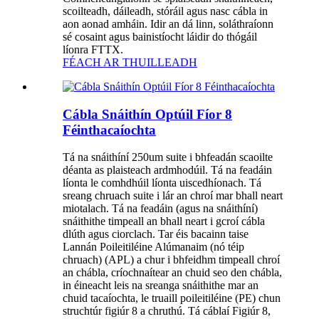
scoilteadh, dáileadh, stóráil agus nasc cábla in
aon aonad amháin. Idir an dá linn, soláthraíonn
sé cosaint agus bainistíocht láidir do thógáil
líonra FTTX.
FÉACH AR THUILLEADH
Cábla Snáithín Optúil Fíor 8
Féinthacaíochta
Tá na snáithíní 250um suite i bhfeadán scaoilte
déanta as plaisteach ardmhodúil. Tá na feadáin
líonta le comhdhúil líonta uiscedhíonach. Tá
sreang chruach suite i lár an chroí mar bhall neart
miotalach. Tá na feadáin (agus na snáithíní)
snáithithe timpeall an bhall neart i gcroí cábla
dlúth agus ciorclach. Tar éis bacainn taise
Lannán Poileitiléine Alúmanaim (nó téip
chruach) (APL) a chur i bhfeidhm timpeall chroí
an chábla, críochnaítear an chuid seo den chábla,
in éineacht leis na sreanga snáithithe mar an
chuid tacaíochta, le truaill poileitiléine (PE) chun
struchtúr figiúr 8 a chruthú. Tá cáblaí Figiúr 8,