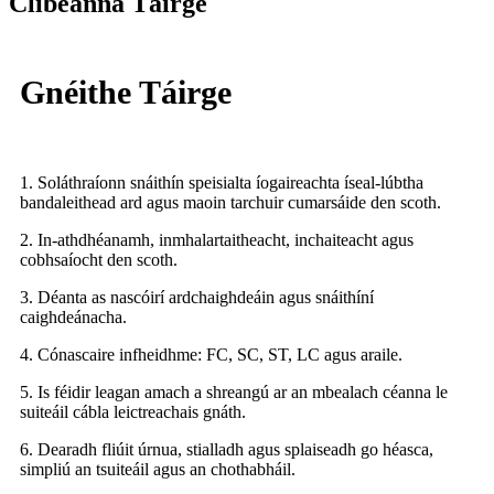
Clibeanna Táirge
Gnéithe Táirge
1. Soláthraíonn snáithín speisialta íogaireachta íseal-lúbtha
bandaleithead ard agus maoin tarchuir cumarsáide den scoth.
2. In-athdhéanamh, inmhalartaitheacht, inchaiteacht agus
cobhsaíocht den scoth.
3. Déanta as nascóirí ardchaighdeáin agus snáithíní
caighdeánacha.
4. Cónascaire infheidhme: FC, SC, ST, LC agus araile.
5. Is féidir leagan amach a shreangú ar an mbealach céanna le
suiteáil cábla leictreachais gnáth.
6. Dearadh fliúit úrnua, stialladh agus splaiseadh go héasca,
simpliú an tsuiteáil agus an chothabháil.