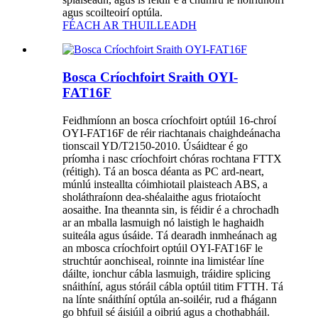
agus scoilteoirí optúla.
FÉACH AR THUILLEADH
Bosca Críochfoirt Sraith OYI-
FAT16F
Feidhmíonn an bosca críochfoirt optúil 16-chroí
OYI-FAT16F de réir riachtanais chaighdeánacha
tionscail YD/T2150-2010. Úsáidtear é go
príomha i nasc críochfoirt chóras rochtana FTTX
(réitigh). Tá an bosca déanta as PC ard-neart,
múnlú insteallta cóimhiotail plaisteach ABS, a
sholáthraíonn dea-shéalaithe agus friotaíocht
aosaithe. Ina theannta sin, is féidir é a chrochadh
ar an mballa lasmuigh nó laistigh le haghaidh
suiteála agus úsáide. Tá dearadh inmheánach ag
an mbosca críochfoirt optúil OYI-FAT16F le
struchtúr aonchiseal, roinnte ina limistéar líne
dáilte, ionchur cábla lasmuigh, tráidire splicing
snáithíní, agus stóráil cábla optúil titim FTTH. Tá
na línte snáithíní optúla an-soiléir, rud a fhágann
go bhfuil sé áisiúil a oibriú agus a chothabháil.