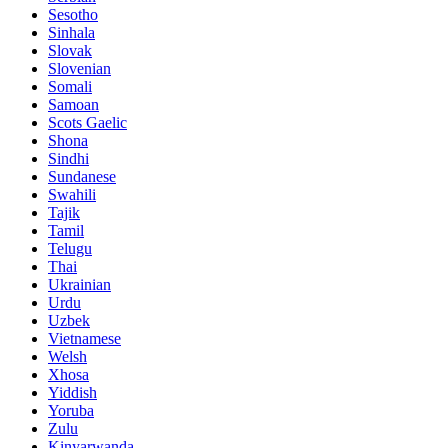
Sesotho
Sinhala
Slovak
Slovenian
Somali
Samoan
Scots Gaelic
Shona
Sindhi
Sundanese
Swahili
Tajik
Tamil
Telugu
Thai
Ukrainian
Urdu
Uzbek
Vietnamese
Welsh
Xhosa
Yiddish
Yoruba
Zulu
Kinyarwanda