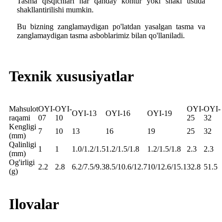
Tasma qisqichlari har qanday kontur yoki shakl ustida
shakllantirilishi mumkin.
Bu bizning zanglamaydigan po'latdan yasalgan tasma va
zanglamaydigan tasma asboblarimiz bilan qo'llaniladi.
Texnik xususiyatlar
Mahsulot
OYI-
OYI-
OYI-
OYI-
OYI-13
OYI-16
OYI-19
raqami
07
10
25
32
Kengligi
7
10
13
16
19
25
32
(mm)
Qalinligi
1
1
1.0/1.2/1.5
1.2/1.5/1.8
1.2/1.5/1.8
2.3
2.3
(mm)
Og'irligi
2.2
2.8
6.2/7.5/9.3
8.5/10.6/12.7
10/12.6/15.1
32.8
51.5
(g)
Ilovalar