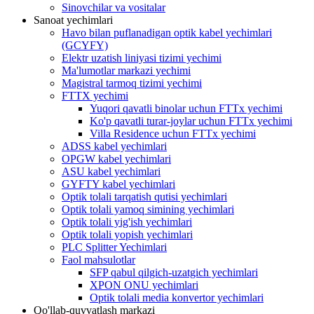
Sinovchilar va vositalar
Sanoat yechimlari
Havo bilan puflanadigan optik kabel yechimlari
(GCYFY)
Elektr uzatish liniyasi tizimi yechimi
Ma'lumotlar markazi yechimi
Magistral tarmoq tizimi yechimi
FTTX yechimi
Yuqori qavatli binolar uchun FTTx yechimi
Ko'p qavatli turar-joylar uchun FTTx yechimi
Villa Residence uchun FTTx yechimi
ADSS kabel yechimlari
OPGW kabel yechimlari
ASU kabel yechimlari
GYFTY kabel yechimlari
Optik tolali tarqatish qutisi yechimlari
Optik tolali yamoq simining yechimlari
Optik tolali yig'ish yechimlari
Optik tolali yopish yechimlari
PLC Splitter Yechimlari
Faol mahsulotlar
SFP qabul qilgich-uzatgich yechimlari
XPON ONU yechimlari
Optik tolali media konvertor yechimlari
Qo'llab-quvvatlash markazi