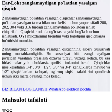
Ear-Lokt zanglamaydigan po'latdan yasalgan
qisqich
Zanglamaydigan po'latdan yasalgan qisqichlar zanglamaydigan
po'latdan yasalgan tasma bilan mos kelish uchun yuqori sifatli 200,
202, 304 yoki 316 turdagi zanglamaydigan po'latdan ishlab
chiqariladi. Qisqichlar odatda og'ir tasma yoki bog'lash uchun
ishlatiladi. OYI mijozlarning brendini yoki logotipini qisqichlarga
bo'rttirishi mumkin.
Zanglamaydigan po'latdan yasalgan qisqichning asosiy xususiyati
uning mustahkamligidir. Bu xususiyat bitta zanglamaydigan
po'latdan yasalgan presslash dizayni tufayli yuzaga keladi, bu esa
birlashmalar yoki choklarsiz qurilish imkonini beradi. Qisqichlar
mos keladigan 1/4″, 3/8″, 1/2″, 5/8″ va 3/4″ kengliklarda mavjud va
1/2″ qisqichlardan tashqari, og'irroq siqish talablarini qondirish
uchun ikki marta o'rashga mos keladi.
BIZ BILAN BOG'LANISH
WhatsApp
elektron pochta
Mahsulot tafsiloti
TSS