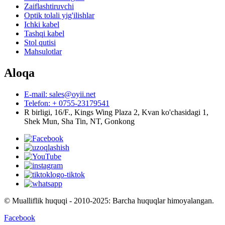
Zaiflashtiruvchi
Optik tolali yig'ilishlar
Ichki kabel
Tashqi kabel
Stol qutisi
Mahsulotlar
Aloqa
E-mail: sales@oyii.net
Telefon: + 0755-23179541
R birligi, 16/F., Kings Wing Plaza 2, Kvan ko'chasidagi 1,
Shek Mun, Sha Tin, NT, Gonkong
© Mualliflik huquqi - 2010-2025: Barcha huquqlar himoyalangan.
Facebook