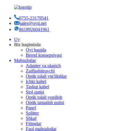
0755-23179541
sales@oyii.net
8618926041961
Uy
Biz haqimizda
Oyi haqida
Brend konsepsiyasi
Mahsulotlar
Adapter va ulagich
Zaiflashtiruvchi
Optik tolali yig'ilishlar
Ichki kabel
Tashqi kabel
Stol qutisi
Optik tolali yopilish
Optik tarqatish qutisi
Panel
Splitter
Shkaf
Fitinglar
Faol mahsulotlar