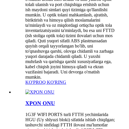
tolali ulanish va port chiqishiga erishish uchun
ish maydoni simlari quyi tizimiga qo'llanilishi
mumkin. U optik tolani mahkamlash, ajratish,
biriktirish va himoya qilish moslamalarini
ta'minlaydi va oz miqdordagi ortiqcha optik tola
inventarizatsiyasini ta'minlaydi, bu esa uni FTTD
(ish stoliga optik tola) tizimi ilovalari uchun mos
qiladi. Quti yuqori sifatli ABS plastmassadan
quyish orqali tayyorlangan bo'lib, uni
to'qnashuvga qarshi, olovga chidamli va zarbaga
yuqori darajada chidamli qiladi. U yaxshi
muhrlash va qarishga qarshi xususiyatlarga ega,
kabel chiqish joyini himoya qiladi va ekran
vazifasini bajaradi. Uni devorga o'rnatish
mumkin.
KO'PROQ KO'RING
XPON ONU
1G3F WIFI PORTS turli FTTH yechimlarida
HGU (Uy shlyuzi bloki) sifatida ishlab chiqilgan;
tashuvchi sinfidagi FTTH ilovasi ma'lumotlar