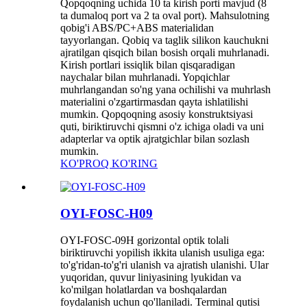
Qopqoqning uchida 10 ta kirish porti mavjud (8
ta dumaloq port va 2 ta oval port). Mahsulotning
qobig'i ABS/PC+ABS materialidan
tayyorlangan. Qobiq va taglik silikon kauchukni
ajratilgan qisqich bilan bosish orqali muhrlanadi.
Kirish portlari issiqlik bilan qisqaradigan
naychalar bilan muhrlanadi. Yopqichlar
muhrlangandan so'ng yana ochilishi va muhrlash
materialini o'zgartirmasdan qayta ishlatilishi
mumkin. Qopqoqning asosiy konstruktsiyasi
quti, biriktiruvchi qismni o'z ichiga oladi va uni
adapterlar va optik ajratgichlar bilan sozlash
mumkin.
KO'PROQ KO'RING
OYI-FOSC-H09
OYI-FOSC-09H gorizontal optik tolali
biriktiruvchi yopilish ikkita ulanish usuliga ega:
to'g'ridan-to'g'ri ulanish va ajratish ulanishi. Ular
yuqoridan, quvur liniyasining lyukidan va
ko'milgan holatlardan va boshqalardan
foydalanish uchun qo'llaniladi. Terminal qutisi