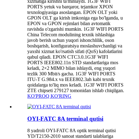
xizmatiga kirishni ta'minlaydi. 1G3F WIFI
PORTS yetuk va barqaror, tejamkor XPON
texnologiyasiga asoslangan. EPON OLT yoki
GPON OLT ga kirish imkoniga ega bo'lganda, u
EPON va GPON rejimlari bilan avtomatik
ravishda o'zgarishi mumkin. 1G3F WIFI PORTS
China Telecom modulining texnik ishlashiga
javob berish uchun yuqori ishonchlilik, oson
boshqarish, konfiguratsiya moslashuvchanligi va
yaxshi xizmat ko'rsatish sifati (QoS) kafolatlarini
qabul qiladi. EPON CTC3.0.1G3F WIFI
PORTS IEEE802.11n STD standartlariga mos
keladi, 2×2 MIMO bilan ishlaydi, eng yuqori
tezlik 300 Mbit/s gacha. 1G3F WIFI PORTS
ITU-T G.984.x va IEEE802.3ah kabi texnik
qoidalarga to'liq mos keladi. 1G3F WIFI PORTS
ZTE chipseti 279127 tomonidan ishlab chiqilgan.
KO'PROQ KO'RING
OYI-FATC 8A terminal qutisi
8 yadroli OYI-FATC 8A optik terminal qutisi
YD/T2150-2010 sanoat standarti talablariga