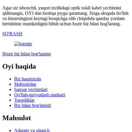
Agar siz ishonchli, yuqori tezlikdagi optik tolali kabel yechimini
qidirsangiz, OYI dan boshqa joyga qaramang. Sizga aloqada bo'lish
va biznesingizni keyingi bosqichga olib chiqishda qanday yordam
berishimiz mumkinligini bilish uchun hozir biz bilan bog'laning.
SO'RASH
Hozir biz bilan bog'laning
Oyi haqida
Biz haqimizda
Mahsulotlar
Sanoat yechimlari
Qo'llab-quvvatlash markazi
Yangiliklar
Biz bilan bog'lanish
Mahsulot
Adapter va ulagich