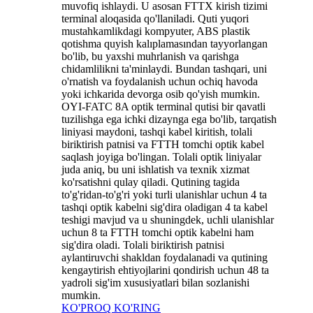
muvofiq ishlaydi. U asosan FTTX kirish tizimi
terminal aloqasida qo'llaniladi. Quti yuqori
mustahkamlikdagi kompyuter, ABS plastik
qotishma quyish kalıplamasından tayyorlangan
bo'lib, bu yaxshi muhrlanish va qarishga
chidamlilikni ta'minlaydi. Bundan tashqari, uni
o'rnatish va foydalanish uchun ochiq havoda
yoki ichkarida devorga osib qo'yish mumkin.
OYI-FATC 8A optik terminal qutisi bir qavatli
tuzilishga ega ichki dizaynga ega bo'lib, tarqatish
liniyasi maydoni, tashqi kabel kiritish, tolali
biriktirish patnisi ​​va FTTH tomchi optik kabel
saqlash joyiga bo'lingan. Tolali optik liniyalar
juda aniq, bu uni ishlatish va texnik xizmat
ko'rsatishni qulay qiladi. Qutining tagida
to'g'ridan-to'g'ri yoki turli ulanishlar uchun 4 ta
tashqi optik kabelni sig'dira oladigan 4 ta kabel
teshigi mavjud va u shuningdek, uchli ulanishlar
uchun 8 ta FTTH tomchi optik kabelni ham
sig'dira oladi. Tolali biriktirish patnisi ​​
aylantiruvchi shakldan foydalanadi va qutining
kengaytirish ehtiyojlarini qondirish uchun 48 ta
yadroli sig'im xususiyatlari bilan sozlanishi
mumkin.
KO'PROQ KO'RING