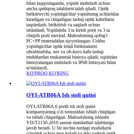
bilan taqqoslaganda, yopish muhrlash uchun
ancha qattiqroq talablarni talab qiladi. Optik
biriktiruvchi yopishgichlar yopishning uchlaridan
kiradigan va chiqadigan tashqi optik kabellarni
taqsimlash, biriktirish va saqlash uchun
ishlatiladi. Yopilishda 3 ta kirish porti va 3 ta
chiqish porti mavjud. Mahsulotning qobig'i
PC+PP materialidan tayyorlangan. Ushbu
yopishgichlar optik tolali birikmalarni
ultrabinafsha, suv va ob-havo kabi tashqi
muhitlardan mukammal himoya qiladi, oqishdan
himoyalangan muhrlash va IP68 himoyasi bilan
ta'minlaydi.
KO'PROQ KO'RING
OYI-ATB06A Ish stoli qutisi
OYI-ATB06A 6 portli ish stoli qutisi
kompaniyaning o'zi tomonidan ishlab chiqilgan
va ishlab chiqarilgan. Mahsulotning ishlashi
YD/T2150-2010 sanoat standartlari talablariga
javob beradi. U bir nechta turdagi modullarni
o'rnatish uchun mos keladi va ikki yadroli optik