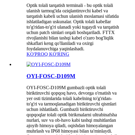
Optik tolali tarqatish terminali - bu optik tolali
ulanish tarmog'ida oziqlantiruvchi kabel va
tarqatish kabeli uchun ulanish moslamasi sifatida
ishlatiladigan uskunalar. Optik tolali kabellar
to'g'ridan-to'g'ri ulanadi yoki tugaydi va tarqatish
uchun patch simlari orqali boshqariladi. FTTX
rivojlanishi bilan tashqi kabel o'zaro bog'liqlik
shkaflari keng qo'llaniladi va oxirgi
foydalanuvchiga yaqinlashadi.
KO'PROQ KO'RING
OYI-FOSC-D109M
OYI-FOSC-D109M gumbazli optik tolali
biriktiruvchi qopqoq havo, devorga o'rnatish va
yer osti tizimlarida tolali kabelning to'g'ridan-
to'g'ri va tarmoqlanadigan biriktiruvchi qismlari
uchun ishlatiladi. Gumbazli biriktiruvchi
qopqoqlar tolali optik birikmalarni ultrabinafsha
nurlari, suv va ob-havo kabi tashqi muhitlardan
ajoyib himoya qiladi, oqishdan himoyalangan
muhrlash va IP68 himoyasi bilan ta'minlaydi.