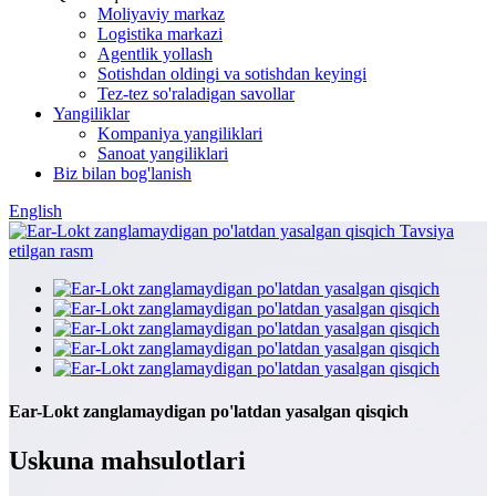
Moliyaviy markaz
Logistika markazi
Agentlik yollash
Sotishdan oldingi va sotishdan keyingi
Tez-tez so'raladigan savollar
Yangiliklar
Kompaniya yangiliklari
Sanoat yangiliklari
Biz bilan bog'lanish
English
Ear-Lokt zanglamaydigan po'latdan yasalgan qisqich
Uskuna mahsulotlari