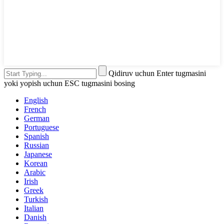
Qidiruv uchun Enter tugmasini
yoki yopish uchun ESC tugmasini bosing
English
French
German
Portuguese
Spanish
Russian
Japanese
Korean
Arabic
Irish
Greek
Turkish
Italian
Danish