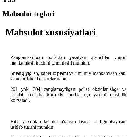
Mahsulot teglari
Mahsulot xususiyatlari
Zanglamaydigan po'latdan yasalgan qisqichlar yuqori
mahkamlash kuchini ta'minlashi mumkin.
Shlang yig'ish, kabel to'plami va umumiy mahkamlash kabi
standart ishchi dasturlar uchun.
201 yoki 304 zanglamaydigan po'lat oksidlanishga va
ko'plab o'rtacha korroziy moddalarga yaxshi qarshilik
ko'rsatadi.
Bitta yoki ikki kishilik o'ralgan tasma konfiguratsiyasini
ushlab turishi mumkin.