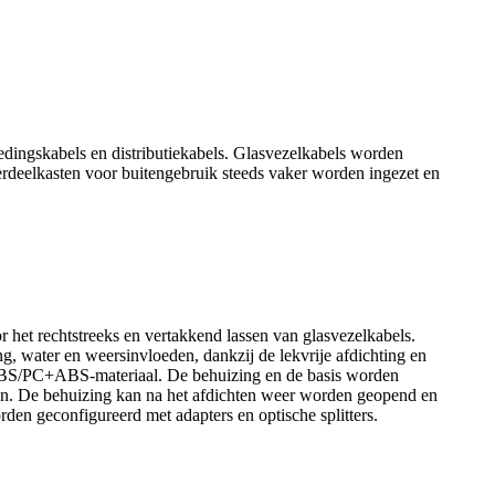
oedingskabels en distributiekabels. Glasvezelkabels worden
erdeelkasten voor buitengebruik steeds vaker worden ingezet en
t rechtstreeks en vertakkend lassen van glasvezelkabels.
, water en weersinvloeden, dankzij de lekvrije afdichting en
n ABS/PC+ABS-materiaal. De behuizing en de basis worden
en. De behuizing kan na het afdichten weer worden geopend en
rden geconfigureerd met adapters en optische splitters.