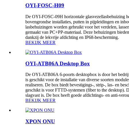
OYI-FOSC-H09
De OYI-FOSC-09H horizontale glasvezellasbehuizing heeft
bovengrondse installaties, putten in pijpleidingen en inb
lasbehuizingen worden gebruikt voor het verdelen, lassen
gemaakt van PC+PP-materiaal. Deze behuizingen bieden u
dankzij de lekvrije afdichting en IP68-bescherming.
BEKIJK MEER
OYI-ATB06A Desktop Box
De OYI-ATB06A 6-poorts desktopbox is door het bedrijf
is geschikt voor de installatie van diverse soorten modu
realiseren. De box biedt bevestigings-, strip-, las- en 
geschikt is voor FTTD-systemen (fiber to the desktop). 
slagvast is. De box heeft goede afdichtings- en anti-ve
BEKIJK MEER
XPON ONU