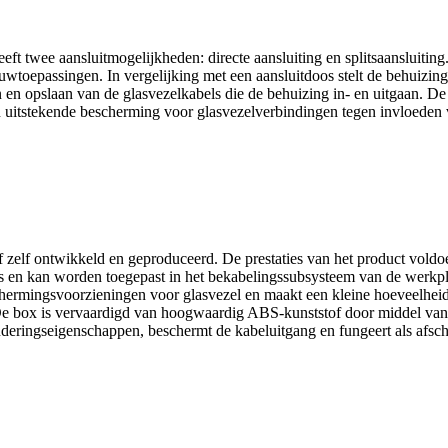
 twee aansluitmogelijkheden: directe aansluiting en splitsaansluiting.
ouwtoepassingen. In vergelijking met een aansluitdoos stelt de behuizing
 en opslaan van de glasvezelkabels die de behuizing in- en uitgaan. De
itstekende bescherming voor glasvezelverbindingen tegen invloeden va
 zelf ontwikkeld en geproduceerd. De prestaties van het product vol
les en kan worden toegepast in het bekabelingssubsysteem van de werkpl
beschermingsvoorzieningen voor glasvezel en maakt een kleine hoeveelh
De box is vervaardigd van hoogwaardig ABS-kunststof door middel van 
rouderingseigenschappen, beschermt de kabeluitgang en fungeert als a