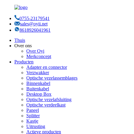
0755-23179541
sales@oyii.net
8618926041961
Thuis
Over ons
Over Oyi
Merkconcept
Producten
Adapter en connector
Verzwakker
Optische vezelassemblages
Binnenkabel
Buitenkabel
Desktop Box
Optische vezelafsluiting
Optische verdeelkast
Paneel
Splitter
Kastje
Uitrusting
Actieve producten