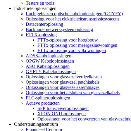
Testers en tools
Industriële oplossingen
Luchtgeblazen optische kabeloplossingen (GCYFY)
Oplossing voor het elektriciteitstransmissiesysteem
Datacenteroplossing
Backbone-netwerksysteemoplossing
FTTX-oplossing
FTTx-oplossing voor hoogbouw
FTTx-oplossing voor meergezinswoningen
FTTx-oplossing voor villa-woningen
ADSS-kabeloplossingen
OPGW Kabeloplossingen
ASU Kabeloplossingen
GYFTY Kabeloplossingen
Oplossingen voor glasvezelverdeelkasten
Oplossingen voor glasvezel patchkabels
Oplossingen voor glasvezelassemblages
Oplossingen voor het afsluiten van glasvezelkabels
PLC-splitteroplossingen
Actieve producten
SFP-transceiveroplossingen
XPON ONU-oplossingen
Oplossingen voor het converteren van glasvezelme
Ondersteuningscentrum
Financieel Centrum