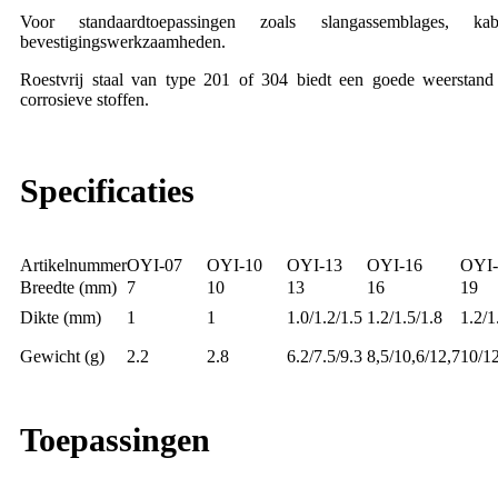
Voor standaardtoepassingen zoals slangassemblages, ka
bevestigingswerkzaamheden.
Roestvrij staal van type 201 of 304 biedt een goede weerstand 
corrosieve stoffen.
Specificaties
Artikelnummer
OYI-07
OYI-10
OYI-13
OYI-16
OYI-
Breedte (mm)
7
10
13
16
19
Dikte (mm)
1
1
1.0/1.2/1.5
1.2/1.5/1.8
1.2/1
Gewicht (g)
2.2
2.8
6.2/7.5/9.3
8,5/10,6/12,7
10/12
Toepassingen