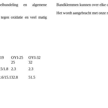
belbundeling en algemene
Bandklemmen kunnen over elke c
Het wordt aangebracht met onze ro
tegen oxidatie en veel matig
19
OYI-25
OYI-32
25
32
.5/1.8
2.3
2.3
.6/15.1
32.8
51.5