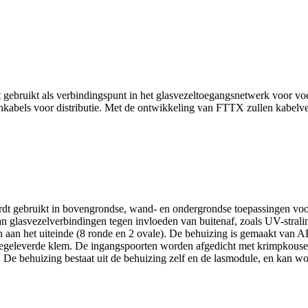
dt gebruikt als verbindingspunt in het glasvezeltoegangsnetwerk voor v
tchkabels voor distributie. Met de ontwikkeling van FTTX zullen kabelv
bruikt in bovengrondse, wand- en ondergrondse toepassingen voor he
glasvezelverbindingen tegen invloeden van buitenaf, zoals UV-straling
n aan het uiteinde (8 ronde en 2 ovale). De behuizing is gemaakt va
meegeleverde klem. De ingangspoorten worden afgedicht met krimpkous
. De behuizing bestaat uit de behuizing zelf en de lasmodule, en kan wo