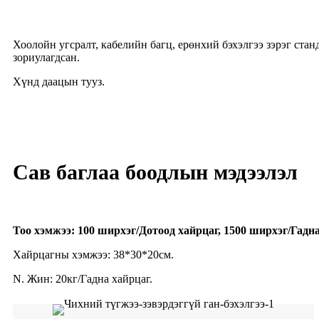
Хоолойн угсралт, кабелийн багц, ерөнхий бэхэлгээ зэрэг ста
зориулагдсан.
Хүнд даацын тууз.
Сав баглаа боодлын мэдээлэл
Тоо хэмжээ: 100 ширхэг/Дотоод хайрцаг, 1500 ширхэг/Гадна
Хайрцагны хэмжээ: 38*30*20см.
N. Жин: 20кг/Гадна хайрцаг.