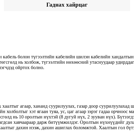
Гаднах хайрцаг
н кабель болон түгээлтийн кабелийн шилэн кабелийн хандалтын
төгсгөлд нь холбож, түгээлтийн нөхөөсний утаснуудаар удирдда
лэгчдэд ойртох болно.
аалтыг агаар, хананд суурилуулах, газар доор суурилуулахад ш
н холболтыг хэт ягаан туяа, ус, цаг агаар зэрэг гадаа орчноос 
гсгөлд нь 10 оролтын нүхтэй (8 дугуй нүх, 2 зууван нүх). Бүтэ
агдсан хавчаараар дарж битүүмжилдэг. Оролтын нүхнүүдийг ду
алтыг дахин нээж, дахин ашиглах боломжтой. Хаалтын гол бүтэц 