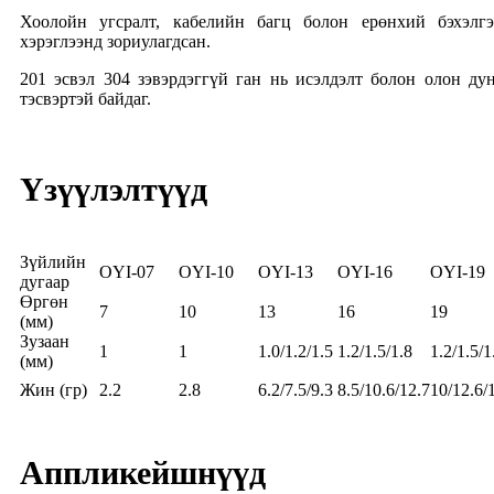
Хоолойн угсралт, кабелийн багц болон ерөнхий бэхэлгэ
хэрэглээнд зориулагдсан.
201 эсвэл 304 зэвэрдэггүй ган нь исэлдэлт болон олон ду
тэсвэртэй байдаг.
Үзүүлэлтүүд
Зүйлийн
OYI-07
OYI-10
OYI-13
OYI-16
OYI-19
дугаар
Өргөн
7
10
13
16
19
(мм)
Зузаан
1
1
1.0/1.2/1.5
1.2/1.5/1.8
1.2/1.5/1
(мм)
Жин (гр)
2.2
2.8
6.2/7.5/9.3
8.5/10.6/12.7
10/12.6/
Аппликейшнүүд