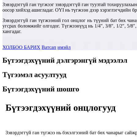
Зэвэрдэггүй ган түгжээг зэвэрдэггүй ган туузтай тохируулахын
оосор хийхэд ашигладаг. OYI нь түгжээн дээр хэрэглэгчдийн б
Зэвэрдэггүй ган түгжээний гол онцлог нь түүний бат бөх чана
угсрах боломжийг олгодог. Түгжээнүүд нь 1/4″, 3/8″, 1/2″, 5/
хангадаг.
ХОЛБОО БАРИХ
Ватсап
имэйл
Бүтээгдэхүүний дэлгэрэнгүй мэдээлэл
Түгээмэл асуултууд
Бүтээгдэхүүний шошго
Бүтээгдэхүүний онцлогууд
Зэвэрдэггүй ган түгжээ нь бэхэлгээний бат бөх чанарыг сайж