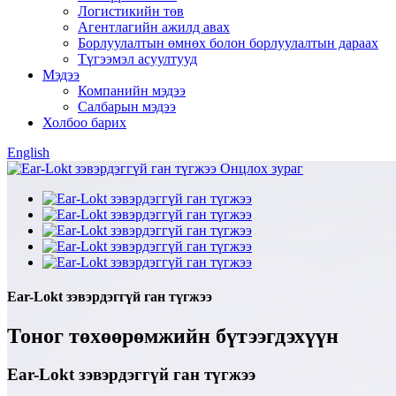
Логистикийн төв
Агентлагийн ажилд авах
Борлуулалтын өмнөх болон борлуулалтын дараах
Түгээмэл асуултууд
Мэдээ
Компанийн мэдээ
Салбарын мэдээ
Холбоо барих
English
Ear-Lokt зэвэрдэггүй ган түгжээ
Тоног төхөөрөмжийн бүтээгдэхүүн
Ear-Lokt зэвэрдэггүй ган түгжээ