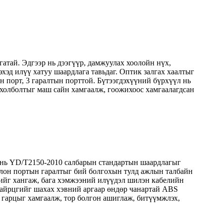
атай. Эдгээр нь дээгүүр, дамжуулах хоолойн нүх,
хэд илүү хатуу шаардлага тавьдаг. Оптик залгах хаалтыг
ын порт, 3 гаралтын порттой. Бүтээгдэхүүний бүрхүүл нь
н холболтыг маш сайн хамгаалж, гоожихоос хамгаалагдсан
 нь YD/T2150-2010 салбарын стандартын шаардлагыг
олон портын гаралтыг бий болгохын тулд ажлын талбайн
үдийг хангаж, бага хэмжээний илүүдэл шилэн кабелийн
айрцгийг шахах хэвний аргаар өндөр чанартай ABS
н гарцыг хамгаалж, тор болгон ашиглаж, битүүмжлэх,