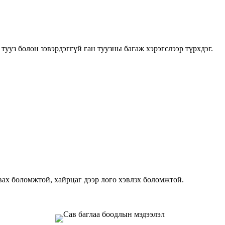
тууз болон зэвэрдэггүй ган туузны багаж хэрэгслээр түрхдэг.
х боломжтой, хайрцаг дээр лого хэвлэх боломжтой.