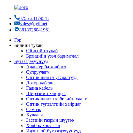
0755-23179541
sales@oyii.net
8618926041961
Гэр
Бидний тухай
Ойигийн тухай
Брэндийн үзэл баримтлал
Бүтээгдэхүүнүүд
Адаптер ба холбогч
Сулруулагч
Оптик шилэн угсралтууд
Дотор кабель
Гадна кабель
Ширээний хайрцаг
Оптик шилэн кабелийн хаалт
Оптик түгээлтийн хайрцаг
Самбар
Хуваагч
Засгийн газрын шүүгээ
Холбох хэрэгсэл
Идэвхтэй бүтээгдэхүүнүүд