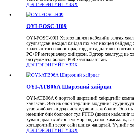
ДЭЛГЭРЭНГҮЙГ ҮЗЭХ
OYI-FOSC-H09
OYI-FOSC-09H Хэвтээ шилэн кабелийн залгах хаалт 
суулгагдсан нөхцөл байдал гэх мэт нөхцөл байдалд 
хаалтын төгсгөлөөс орж, гардаг гадна талын оптик к
PC+PP материалаар хийгдсэн. Эдгээр хаалтууд нь хэ
битүүмжлэл болон IP68 хамгаалалттай.
ДЭЛГЭРЭНГҮЙГ ҮЗЭХ
OYI-ATB06A Ширээний хайрцаг
OYI-ATB06A 6 порттой ширээний хайрцгийг компан
хангасан. Энэ нь олон төрлийн модулийг суурилуу
утас холболтын дэд системд ашиглаж болно. Энэ нь
нөөцийг бий болгодог тул FTTD (шилэн кабелийг 
хуванцараар хийсэн тул мөргөлдөхөөс хамгаалж, га
хөгшрөлтийн эсрэг сайн шинж чанартай. Үүнийг х
ДЭЛГЭРЭНГҮЙГ ҮЗЭХ