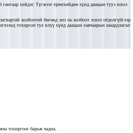
үй гангаар хийдэг. Түгжээг ерөнхийдөө хүнд даацын тууз эсвэл
загвартай холбоотой бөгөөд энэ нь холболт эсвэл оёдолгүйгээр
хэрэглээнд тохирсон тул илүү хүнд даацын хавчаарын шаардлагыг
зны тохиргоог барьж чадна.