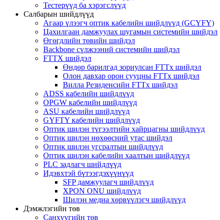
Тестерүүд ба хэрэгслүүд
Салбарын шийдлүүд
Агаар үлээгч оптик кабелийн шийдлүүд (GCYFY)
Цахилгаан дамжуулах шугамын системийн шийдэл
Өгөгдлийн төвийн шийдэл
Backbone сүлжээний системийн шийдэл
FTTX шийдэл
Өндөр барилгад зориулсан FTTx шийдэл
Олон давхар орон сууцны FTTx шийдэл
Вилла Резиденсийн FTTx шийдэл
ADSS кабелийн шийдлүүд
OPGW кабелийн шийдлүүд
ASU кабелийн шийдлүүд
GYFTY кабелийн шийдлүүд
Оптик шилэн түгээлтийн хайрцагны шийдлүүд
Оптик шилэн нөхөөсний утас шийдэл
Оптик шилэн угсралтын шийдлүүд
Оптик шилэн кабелийн хаалтын шийдлүүд
PLC задлагч шийдлүүд
Идэвхтэй бүтээгдэхүүнүүд
SFP дамжуулагч шийдлүүд
XPON ONU шийдлүүд
Шилэн медиа хөрвүүлэгч шийдлүүд
Дэмжлэгийн төв
Санхүүгийн төв