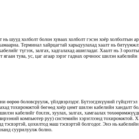
нь шууд холболт болон хуваах холболт гэсэн хоёр холболтын арг
хамаарна. Терминал хайрцагтай харьцуулахад хаалт нь битүүмжлэ
абелийг түгээх, залгах, хадгалахад ашигладаг. Хаалт нь 3 оролт
т ягаан туяа, ус, цаг агаар зэрэг гаднах орчноос шилэн кабелий
и өөрөө боловсруулж, үйлдвэрлэдэг. Бүтээгдэхүүний гүйцэтгэл
лахад тохиромжтой бөгөөд хоёр цөмт шилэн кабелийн хандалт б
 шилэн кабелийг бэхлэх, хуулах, залгах, хамгаалах төхөөрөмжү
ширээний компьютер руу) системийн хэрэглээнд тохиромжтой. Х
лд тэсвэртэй, цохилтод маш тэсвэртэй болгодог. Энэ нь кабелий
ананд суурилуулж болно.