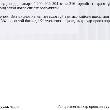
 тулд өндөр чанартай 200, 202, 304 эсвэл 316 төрлийн зэвэрдэгг
рэнд эсвэл логог сийлэх боломжтой.
р юм. Энэ онцлог нь нэг зэвэрдэггүй гангаар хийсэн шахалтын 
8″, 3/4″ өргөнтэй бөгөөд 1/2″ түгжээнээс бусад нь давхар ороох 
руулж чадна.
Ганц эсвэл давхар ороосон туу