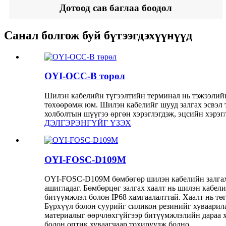
Дотоод сав баглаа боодол
Санал болгож буй бүтээгдэхүүнүүд
OYI-OCC-B төрөл
Шилэн кабелийн түгээлтийн терминал нь тэжээлий
төхөөрөмж юм. Шилэн кабелийг шууд залгах эсвэл 
холболтын шүүгээ өргөн хэрэглэгдэж, эцсийн хэрэг
ДЭЛГЭРЭНГҮЙГ ҮЗЭХ
OYI-FOSC-D109M
OYI-FOSC-D109M бөмбөгөр шилэн кабелийн залгах х
ашигладаг. Бөмбөрцөг залгах хаалт нь шилэн кабелий
битүүмжлэл болон IP68 хамгаалалттай. Хаалт нь тө
Бүрхүүл болон суурийг силикон резинийг хуваарил
материалыг өөрчлөхгүйгээр битүүмжлэлийн дараа ха
болон оптик хуваагчаар тохируулж болно.