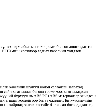
 сүлжээнд холболтын төхөөрөмж болгон ашигладаг тоног
г. FTTX-ийн хөгжлөөр гаднах кабелийн хөндлөн
илэн кабелийн шулуун болон салаалсан залгахад
маш сайн хамгаалдаг бөгөөд гоожихоос хамгаалагдсан
эгдэхүүний бүрхүүл нь ABS/PC+ABS материалаар хийгдсэн.
лаан агшдаг хоолойгоор битүүмжилдэг. Битүүмжлэлийн
нь хайрцаг, залгах хэсгийг багтаасан бөгөөд адаптер