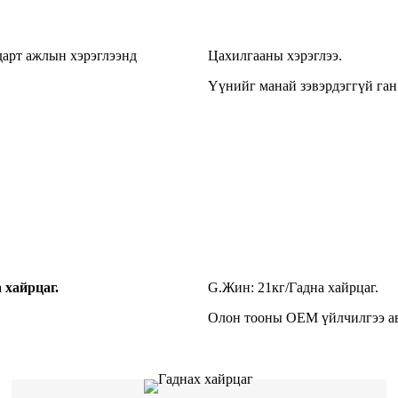
ндарт ажлын хэрэглээнд
Цахилгааны хэрэглээ.
Үүнийг манай зэвэрдэггүй ган 
 хайрцаг.
G.Жин: 21кг/Гадна хайрцаг.
Олон тооны OEM үйлчилгээ ава