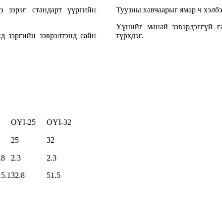
э зэрэг стандарт үүргийн
Туузны хавчаарыг ямар ч хэлбэ
Үүнийг манай зэвэрдэггүй га
нд зэргийн зэврэлтэнд сайн
түрхдэг.
OYI-25
OYI-32
25
32
.8
2.3
2.3
15.1
32.8
51.5