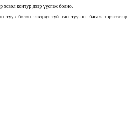
р эсвэл контур дээр үүсгэж болно.
н тууз болон зэвэрдэггүй ган туузны багаж хэрэгслээр