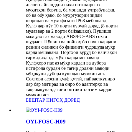
аълои пайвандҳои нахи оптикиро аз
муҳитҳои беруна, ба монанди ултрабунафш,
об ва обу ҳаво, бо мӯҳргузории зидди
шоридан ва муҳофизати IP68 мебошанд.
Қулф дар нӯг 10 порти вурудӣ дорад (8 порти
мудаввар ва 2 порти байзашакл). Пӯшиши
маҳсулот аз маводи ABS/PC+ABS сохта
шудааст. Пӯшиш ва пойгоҳ бо пахш кардани
резини силикон бо фишанги ҷудошуда мӯҳр
карда мешаванд. Портҳои вуруд бо найчаҳои
гармидиҳанда мӯҳр карда мешаванд.
Қулфҳоро пас аз мӯҳр кардан ва дубора
истифода бурдан бе тағир додани маводи
мӯҳркунӣ дубора кушодан мумкин аст.
Сохтори асосии қулф қуттӣ, пайвасткуниро
дар бар мегирад ва онро бо адаптерҳо ва
тақсимкунандагони оптикӣ танзим кардан
мумкин аст.
БЕШТАР НИГОҲ ДОРЕД
OYI-FOSC-H09