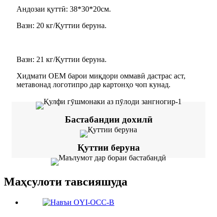
Андозаи қуттӣ: 38*30*20см.
Вазн: 20 кг/Қуттии беруна.
Вазн: 21 кг/Қуттии беруна.
Хидмати OEM барои миқдори оммавӣ дастрас аст,
метавонад логотипро дар картонҳо чоп кунад.
Бастабандии дохилӣ
Қуттии беруна
Маҳсулоти тавсияшуда