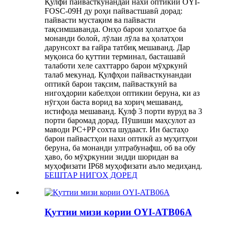
Қулфи пайвасткунандаи нахи оптикии OYI-
FOSC-09H ду роҳи пайвастшавӣ дорад:
пайвасти мустақим ва пайвасти
тақсимшаванда. Онҳо барои ҳолатҳое ба
монанди болоӣ, лӯлаи лӯла ва ҳолатҳои
дарунсохт ва ғайра татбиқ мешаванд. Дар
муқоиса бо қуттии терминал, басташавӣ
талаботи хеле сахттарро барои мӯҳркунӣ
талаб мекунад. Қулфҳои пайвасткунандаи
оптикӣ барои тақсим, пайвасткунӣ ва
нигоҳдории кабелҳои оптикии беруна, ки аз
нӯгҳои баста ворид ва хориҷ мешаванд,
истифода мешаванд. Қулф 3 порти вуруд ва 3
порти баромад дорад. Пӯшиши маҳсулот аз
маводи PC+PP сохта шудааст. Ин бастаҳо
барои пайвастҳои нахи оптикӣ аз муҳитҳои
беруна, ба монанди ултрабунафш, об ва обу
ҳаво, бо мӯҳркунии зидди шоридан ва
муҳофизати IP68 муҳофизати аъло медиҳанд.
БЕШТАР НИГОҲ ДОРЕД
Қуттии мизи кории OYI-ATB06A