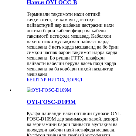
Навъи OYI-OCC-B
Терминали тақсимоти нахи оптикӣ
таҷҳизотест, ки ҳамчун дастгоҳи
пайвасткунӣ дар шабакаи дастрасии нахи
оптикӣ барои кабели фидер ва кабели
тақсимотӣ истифода мешавад. Кабелҳои
нахи оптикӣ мустақиман пайваст карда
мешаванд ё қатъ карда мешаванд ва бо ёрии
симҳои часпак барои тақсимот идора карда
мешаванд. Бо рушди FTTX, шкафҳои
пайвасти кабелии беруна васеъ паҳн карда
мешаванд ва ба корбари ниҳоӣ наздиктар
мешаванд.
БЕШТАР НИГОҲ ДОРЕД
OYI-FOSC-D109M
Қулфи пайванди нахи оптикии гунбази OYI-
FOSC-D109M дар замимаҳои ҳавоӣ, деворӣ
ва зеризаминӣ барои пайвасти мустақим ва
шохадори кабели нахӣ истифода мешавад.
Қулфҳои пайванди гунбазӣ муҳофизати