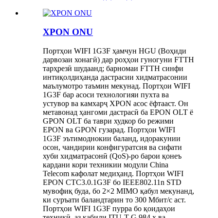
XPON ONU
Портҳои WIFI 1G3F ҳамчун HGU (Воҳиди
дарвозаи хонагӣ) дар роҳҳои гуногуни FTTH
тарҳрезӣ шудаанд; барномаи FTTH синфи
интиқолдиҳанда дастрасии хидматрасонии
маълумотро таъмин мекунад. Портҳои WIFI
1G3F бар асоси технологияи пухта ва
устувор ва камхарҷ XPON асос ёфтааст. Он
метавонад ҳангоми дастрасӣ ба EPON OLT ё
GPON OLT ба таври худкор бо режими
EPON ва GPON гузарад. Портҳои WIFI
1G3F эътимоднокии баланд, идоракунии
осон, чандирии конфигуратсия ва сифати
хуби хидматрасонӣ (QoS)-ро барои қонеъ
кардани кори техникии модули China
Telecom кафолат медиҳанд. Портҳои WIFI
EPON CTC3.0.1G3F бо IEEE802.11n STD
мувофиқ буда, бо 2×2 MIMO қабул мекунанд,
ки суръати баландтарин то 300 Мбит/с аст.
Портҳои WIFI 1G3F пурра бо қоидаҳои
техникӣ, аз қабили ITU-T G.984.x ва