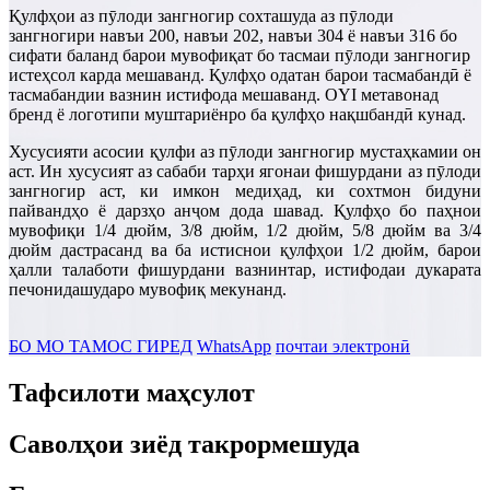
Қулфҳои аз пӯлоди зангногир сохташуда аз пӯлоди
зангногири навъи 200, навъи 202, навъи 304 ё навъи 316 бо
сифати баланд барои мувофиқат бо тасмаи пӯлоди зангногир
истеҳсол карда мешаванд. Қулфҳо одатан барои тасмабандӣ ё
тасмабандии вазнин истифода мешаванд. OYI метавонад
бренд ё логотипи муштариёнро ба қулфҳо нақшбандӣ кунад.
Хусусияти асосии қулфи аз пӯлоди зангногир мустаҳкамии он
аст. Ин хусусият аз сабаби тарҳи ягонаи фишурдани аз пӯлоди
зангногир аст, ки имкон медиҳад, ки сохтмон бидуни
пайвандҳо ё дарзҳо анҷом дода шавад. Қулфҳо бо паҳнои
мувофиқи 1/4 дюйм, 3/8 дюйм, 1/2 дюйм, 5/8 дюйм ва 3/4
дюйм дастрасанд ва ба истиснои қулфҳои 1/2 дюйм, барои
ҳалли талаботи фишурдани вазнинтар, истифодаи дукарата
печонидашударо мувофиқ мекунанд.
БО МО ТАМОС ГИРЕД
WhatsApp
почтаи электронӣ
Тафсилоти маҳсулот
Саволҳои зиёд такрормешуда