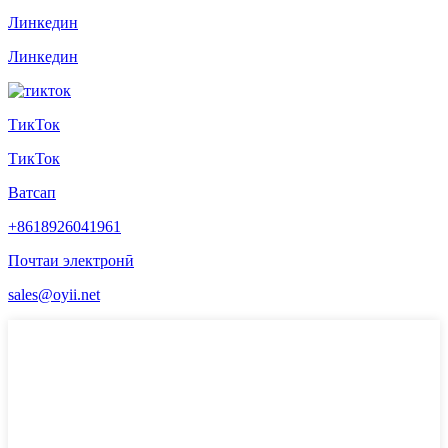
Линкедин
Линкедин
ТикТок
ТикТок
Ватсап
+8618926041961
Почтаи электронӣ
sales@oyii.net