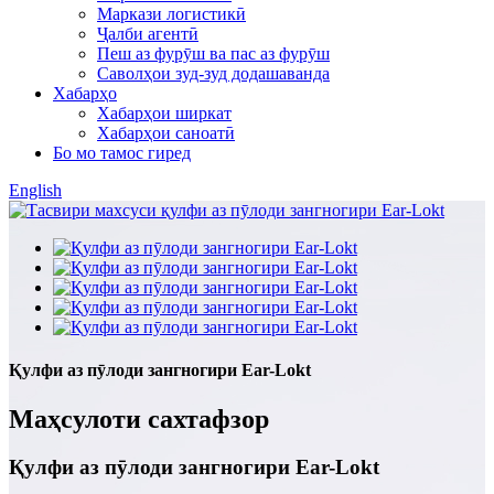
Маркази логистикӣ
Ҷалби агентӣ
Пеш аз фурӯш ва пас аз фурӯш
Саволҳои зуд-зуд додашаванда
Хабарҳо
Хабарҳои ширкат
Хабарҳои саноатӣ
Бо мо тамос гиред
English
Қулфи аз пӯлоди зангногири Ear-Lokt
Маҳсулоти сахтафзор
Қулфи аз пӯлоди зангногири Ear-Lokt