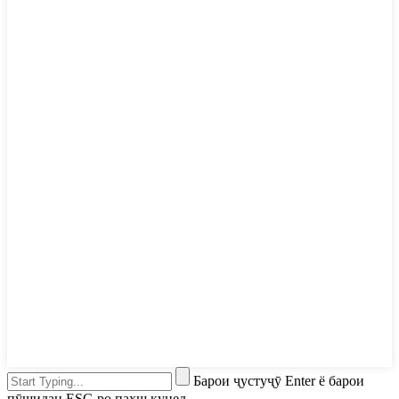
Барои ҷустуҷӯ Enter ё барои
пӯшидан ESC-ро пахш кунед