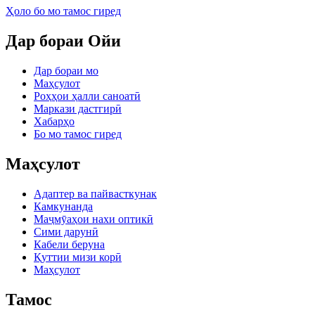
Ҳоло бо мо тамос гиред
Дар бораи Ойи
Дар бораи мо
Маҳсулот
Роҳҳои ҳалли саноатӣ
Маркази дастгирӣ
Хабарҳо
Бо мо тамос гиред
Маҳсулот
Адаптер ва пайвасткунак
Камкунанда
Маҷмӯаҳои нахи оптикӣ
Сими дарунӣ
Кабели беруна
Қуттии мизи корӣ
Маҳсулот
Тамос