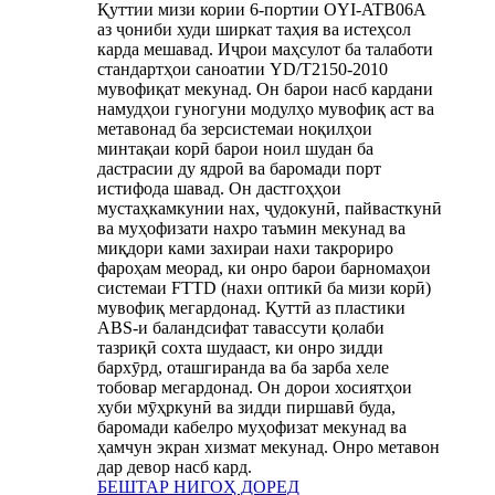
Қуттии мизи кории 6-портии OYI-ATB06A
аз ҷониби худи ширкат таҳия ва истеҳсол
карда мешавад. Иҷрои маҳсулот ба талаботи
стандартҳои саноатии YD/T2150-2010
мувофиқат мекунад. Он барои насб кардани
намудҳои гуногуни модулҳо мувофиқ аст ва
метавонад ба зерсистемаи ноқилҳои
минтақаи корӣ барои ноил шудан ба
дастрасии ду ядроӣ ва баромади порт
истифода шавад. Он дастгоҳҳои
мустаҳкамкунии нах, ҷудокунӣ, пайвасткунӣ
ва муҳофизати нахро таъмин мекунад ва
миқдори ками захираи нахи такрориро
фароҳам меорад, ки онро барои барномаҳои
системаи FTTD (нахи оптикӣ ба мизи корӣ)
мувофиқ мегардонад. Қуттӣ аз пластики
ABS-и баландсифат тавассути қолаби
тазриқӣ сохта шудааст, ки онро зидди
бархӯрд, оташгиранда ва ба зарба хеле
тобовар мегардонад. Он дорои хосиятҳои
хуби мӯҳркунӣ ва зидди пиршавӣ буда,
баромади кабелро муҳофизат мекунад ва
ҳамчун экран хизмат мекунад. Онро метавон
дар девор насб кард.
БЕШТАР НИГОҲ ДОРЕД