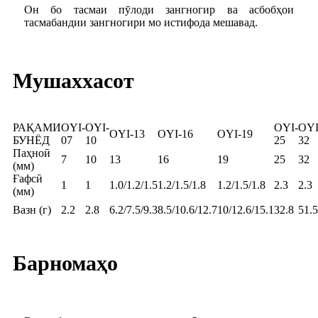
Он бо тасмаи пӯлоди зангногир ва асбобҳои
тасмабандии зангногири мо истифода мешавад.
Мушаххасот
РАҚАМИ
OYI-
OYI-
OYI-
OYI
OYI-13
OYI-16
OYI-19
БУНЁД
07
10
25
32
Паҳноӣ
7
10
13
16
19
25
32
(мм)
Ғафсӣ
1
1
1.0/1.2/1.5
1.2/1.5/1.8
1.2/1.5/1.8
2.3
2.3
(мм)
Вазн (г)
2.2
2.8
6.2/7.5/9.3
8.5/10.6/12.7
10/12.6/15.1
32.8
51.5
Барномаҳо