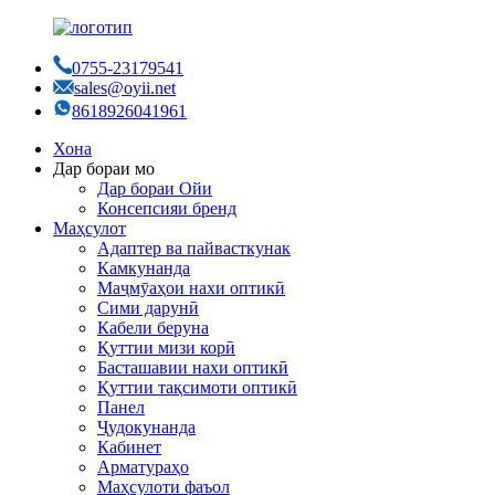
0755-23179541
sales@oyii.net
8618926041961
Хона
Дар бораи мо
Дар бораи Ойи
Консепсияи бренд
Маҳсулот
Адаптер ва пайвасткунак
Камкунанда
Маҷмӯаҳои нахи оптикӣ
Сими дарунӣ
Кабели беруна
Қуттии мизи корӣ
Басташавии нахи оптикӣ
Қуттии тақсимоти оптикӣ
Панел
Ҷудокунанда
Кабинет
Арматураҳо
Маҳсулоти фаъол