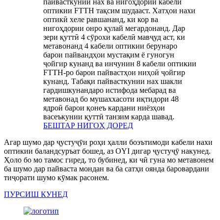
пайвасткунии нах ва нигоҳдории кабели
оптикии FTTH тақсим шудааст. Хатҳои нахи
оптикӣ хеле равшананд, ки кор ва
нигоҳдории онро қулай мегардонанд. Дар
зери қуттӣ 4 сӯрохи кабелӣ мавҷуд аст, ки
метавонанд 4 кабели оптикии берунаро
барои пайвандҳои мустақим ё гуногун
ҷойгир кунанд ва инчунин 8 кабели оптикии
FTTH-ро барои пайвастҳои ниҳоӣ ҷойгир
кунанд. Табақи пайвасткунии нах шакли
гардишкунандаро истифода мебарад ва
метавонад бо мушаххасоти иқтидори 48
ядроӣ барои қонеъ кардани ниёзҳои
васеъкунии қуттӣ танзим карда шавад.
БЕШТАР НИГОҲ ДОРЕД
Агар шумо дар ҷустуҷӯи роҳи ҳалли боэътимоди кабели нахи
оптикии баландсуръат бошед, аз OYI дигар ҷустуҷӯ накунед.
Ҳоло бо мо тамос гиред, то бубинед, ки чӣ гуна мо метавонем
ба шумо дар пайваста мондан ва ба сатҳи оянда баровардани
тиҷорати шумо кӯмак расонем.
ПУРСИШ КУНЕД