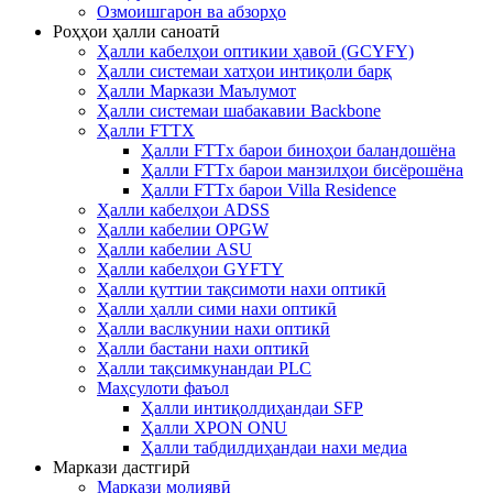
Озмоишгарон ва абзорҳо
Роҳҳои ҳалли саноатӣ
Ҳалли кабелҳои оптикии ҳавоӣ (GCYFY)
Ҳалли системаи хатҳои интиқоли барқ
Ҳалли Маркази Маълумот
Ҳалли системаи шабакавии Backbone
Ҳалли FTTX
Ҳалли FTTx барои биноҳои баландошёна
Ҳалли FTTx барои манзилҳои бисёрошёна
Ҳалли FTTx барои Villa Residence
Ҳалли кабелҳои ADSS
Ҳалли кабелии OPGW
Ҳалли кабелии ASU
Ҳалли кабелҳои GYFTY
Ҳалли қуттии тақсимоти нахи оптикӣ
Ҳалли ҳалли сими нахи оптикӣ
Ҳалли васлкунии нахи оптикӣ
Ҳалли бастани нахи оптикӣ
Ҳалли тақсимкунандаи PLC
Маҳсулоти фаъол
Ҳалли интиқолдиҳандаи SFP
Ҳалли XPON ONU
Ҳалли табдилдиҳандаи нахи медиа
Маркази дастгирӣ
Маркази молиявӣ