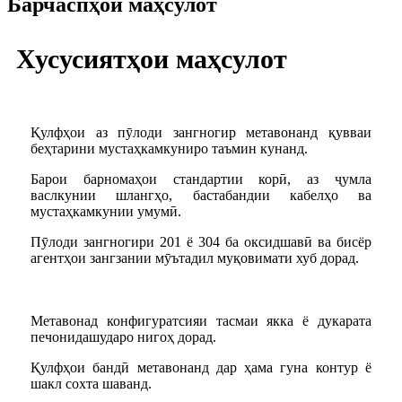
Барчаспҳои маҳсулот
Хусусиятҳои маҳсулот
Қулфҳои аз пӯлоди зангногир метавонанд қувваи
беҳтарини мустаҳкамкуниро таъмин кунанд.
Барои барномаҳои стандартии корӣ, аз ҷумла
васлкунии шлангҳо, бастабандии кабелҳо ва
мустаҳкамкунии умумӣ.
Пӯлоди зангногири 201 ё 304 ба оксидшавӣ ва бисёр
агентҳои зангзании мӯътадил муқовимати хуб дорад.
Метавонад конфигуратсияи тасмаи якка ё дукарата
печонидашударо нигоҳ дорад.
Қулфҳои бандӣ метавонанд дар ҳама гуна контур ё
шакл сохта шаванд.