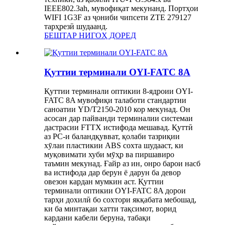
IEEE802.3ah, мувофиқат мекунанд. Портҳои
WIFI 1G3F аз ҷониби чипсети ZTE 279127
тарҳрезӣ шудаанд.
БЕШТАР НИГОҲ ДОРЕД
Қуттии терминали OYI-FATC 8A
Қуттии терминали оптикии 8-ядроии OYI-
FATC 8A мувофиқи талаботи стандартии
саноатии YD/T2150-2010 кор мекунад. Он
асосан дар пайванди терминалии системаи
дастрасии FTTX истифода мешавад. Қуттӣ
аз PC-и баландқувват, қолаби тазриқии
хӯлаи пластикии ABS сохта шудааст, ки
муқовимати хуби мӯҳр ва пиршавиро
таъмин мекунад. Ғайр аз ин, онро барои насб
ва истифода дар берун ё дарун ба девор
овезон кардан мумкин аст. Қуттии
терминали оптикии OYI-FATC 8A дорои
тарҳи дохилӣ бо сохтори якқабата мебошад,
ки ба минтақаи хатти тақсимот, ворид
кардани кабели беруна, табақи