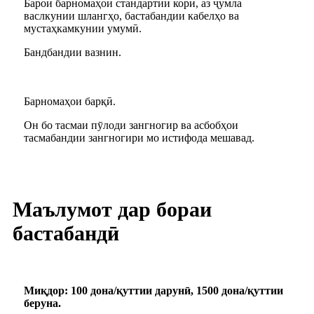
Барои барномаҳои стандартии корӣ, аз ҷумла
васлкунии шлангҳо, бастабандии кабелҳо ва
мустаҳкамкунии умумӣ.
Бандбандии вазнин.
Барномаҳои барқӣ.
Он бо тасмаи пӯлоди зангногир ва асбобҳои
тасмабандии зангногири мо истифода мешавад.
Маълумот дар бораи
бастабандӣ
Миқдор: 100 дона/қуттии дарунӣ, 1500 дона/қуттии
беруна.