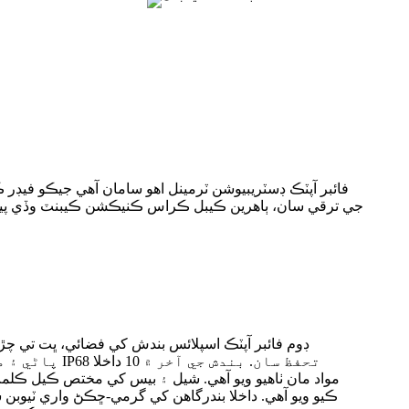
فائبر آپٽڪ ڊسٽريبيوشن ٽرمينل اهو سامان آهي جيڪو فيڊر 
ڪيو ويو آهي. داخلا بندرگاهن کي گرمي-ڇڪڻ واري ٽيوبن س