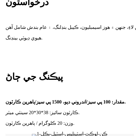
درخواستون
هيوي ڊيوٽي بينڊنگ.
پيڪنگ جي ڄاڻ
مقدار: 100 پي سيز/اندروني دٻو، 1500 پي سيز/ٻاهرين ڪارٽون.
ڪارٽون سائيز: 38*30*20 سينٽي ميٽر.
وزن: 20 ڪلوگرام / ٻاهرين ڪارٽون.