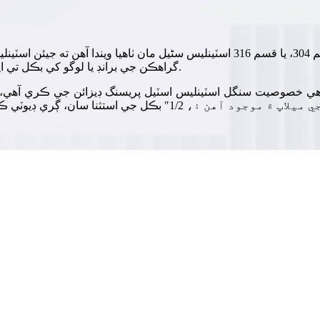
اسٽينلیس سٹیل بڪل اعليٰ معيار جي قسم 200، قسم 202، قسم 304، يا قسم 316 اسٽين
بينڊنگ يا اسٽريپنگ لاءِ استعمال ٿيندا آهن. OYI گراهڪن جي برانڊ يا لوگو کي بڪل تي ايمباس ڪري سگهي ٿو.