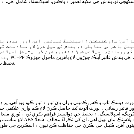
ينل باڪس جي مقابلي ۾، بندش کي سيل ڪرڻ لاءِ تمام سخت گ
تحفظ فراهم ڪن ٿا، ليڪ پروف سيلنگ ۽ IP68 تحفظ سان.
 فائبر رسائي ۽ پورٽ آئوٽ پُٽ حاصل ڪرڻ لاءِ ڪم واري علائقي جي
 اسپلائسنگ، ۽ تحفظ جي ڊوائيسز فراهم ڪري ٿو، ۽ ٿوري مقدار ۾ غير ضروري فائبر انوینٽر
لاءِ مناسب بڻائي ٿو. باڪس انجي