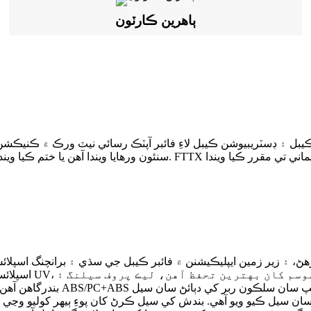
ٻاهرين ڪارٽون
ڪيبل ۽ ڊسٽريبيوشن ڪيبل لاءِ فائبر آپٽڪ رسائي نيٽ ورڪ ۾ ڪنيڪشن 
سنئون ورهايا ويندا آهن يا ختم ڪيا ويندا آهن ۽ ورهائڻ لاءِ پيچ ڪنڊن ذر
اسپلائسنگ بندش فا
ان سيل ڪيو ويو آهي. بندش کي سيل ڪرڻ کان پوءِ ٻيهر کوليو وڃي ٿو