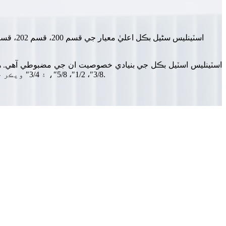
3/8″، 1/2″، 5/8″، ۽ 3/4″ ويڪر جي ميلاپ ۾ موجود آهن ۽، 1/2″ بڪل جي استثنا سان، ڳري ڊيوٽي ڪلمپنگ گهرجن کي حل ڪرڻ لاءِ ڊبل ريپ ايپليڪيشن کي ترتيب ڏين ٿا.