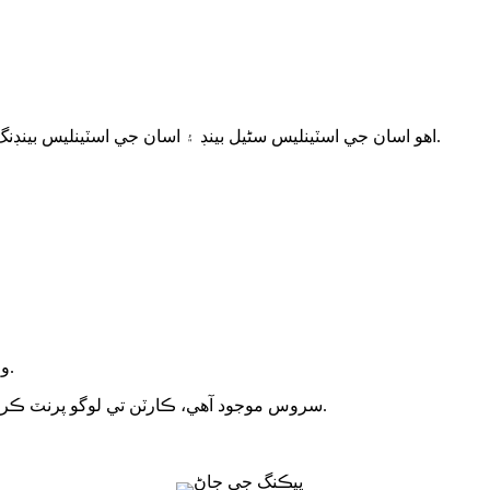
اهو اسان جي اسٽينلیس سٹیل بينڊ ۽ اسان جي اسٽينلیس بينڊنگ اوزارن سان لاڳو ڪيو ويندو آهي.
وزن: 21 ڪلوگرام / ٻاهرين ڪارٽون.
وڏي مقدار لاءِ OEM سروس موجود آهي، ڪارٽن تي لوگو پرنٽ ڪري سگھي ٿي.