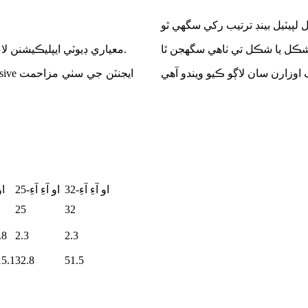
معياري ڊيوٽي ايپليڪيشنن لاءِ جنهن ۾ هوز اسيمبليون، ڪيبل بنڊلنگ ۽ جنرل فاسٽننگ شامل آهن.
او آءِ آءِ-32
او آءِ آءِ-25
او
25
32
.8
2.3
2.3
15.1
32.8
51.5