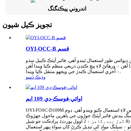
اندروني پيڪنگنگ
تجويز ڪيل شيون
OYI-OCC-B قسم
ڊيوائس طور استعمال ٿيندو آهي. فائبر آپٽڪ ڪيبل سڌو
يعي منظم ڪيا ويندا آهن. FTTX جي ترقي سان، ٻاهرين ڪيبل ڪراس ڪنيڪشن ڪيبنٽ وڏي پيماني تي مقرر ڪيا ويندا
۽ آخري استعمال ڪندڙ جي ويجهو منتقل ڪيا ويندا.
وڌيڪ ڏسو
اوائي-فوسڪ-ڊي 109 ايم
OYI-FOSC-D109M ڊوم فائبر آپٽڪ اسپلائس بندش کي فضائي، ڀت تي چڙهڻ، ۽ زير زمين ايپليڪيشنن ۾ فائبر ڪيبل جي سڌي ۽ برانچنگ اسپلائس لاءِ استعمال ڪيو ويندو آهي. ڊوم
ئبر آپٽڪ جوڑوں جي ٻاهرين ماحول جهڙوڪ UV، پاڻي ۽ موسم کان بهترين تحفظ آهن، ليڪ پروف سيلنگ ۽ IP68 تحفظ سان. بندش جي آخر ۾ 10 داخلا
بندرگاهن آهن (8 گول بندرگاهن ۽ 2 اوول پورٽ). پراڊڪٽ جو شيل ABS/PC+ABS مواد مان ٺاهيو ويو آهي. شيل ۽ بيس کي مختص ڪيل ڪلمپ سان سلڪون ربر کي دٻائڻ سان سيل
 ۽ سيلنگ مواد کي تبديل ڪرڻ کان سواءِ ٻيهر استعمال