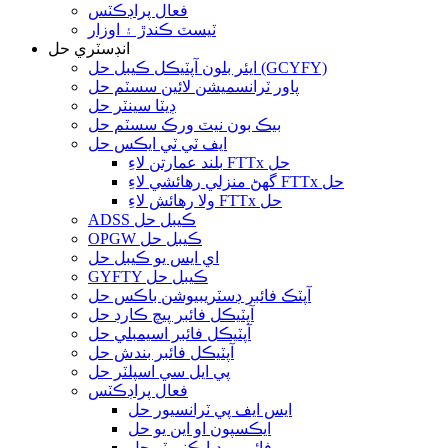
فعال پراڊڪٽس
ٽيسٽ ڪندڙ ۽ اوزار
انڊسٽري حل
ايئر بلون آپٽيڪل ڪيبل حل (GCYFY)
پاور ٽرانسميشن لائين سسٽم حل
ڊيٽا سينٽر حل
بيڪ بون نيٽ ورڪ سسٽم حل
ايف ٽي ٽي ايڪس حل
بلند عمارتن لاءِ FTTx حل
گھڻ منزلي رهائشي لاءِ FTTx حل
ولا رهائش لاءِ FTTx حل
ADSS ڪيبل حل
OPGW ڪيبل حل
اي ايس يو ڪيبل حل
GYFTY ڪيبل حل
آپٽڪ فائبر ڊسٽريبيوشن باڪس حل
آپٽيڪل فائبر پيچ ڪارڊ حل
آپٽيڪل فائبر اسيمبلي حل
آپٽيڪل فائبر بندش حل
پي ايل سي اسپلٽر حل
فعال پراڊڪٽس
ايس ايف پي ٽرانسيور حل
ايڪسپون او اين يو حل
فائبر ميڊيا ڪنورٽر حل