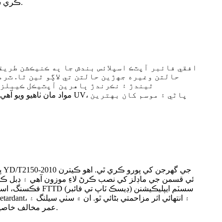
ڪري سگهجي ٿو. بندش جي مکيه تعمير ۾ باڪس، اسپلائسنگ شامل آهي، ۽ ان کي اڊاپٽر ۽ آپٽيڪل اسپلٽر سان ترتيب ڏئي سگهجي ٿو.
حالتن وغيره جهڙين حالتن تي لاڳو ٿين ٿا. ٽرم
ئي قسمن جي ماڊلز کي نصب ڪرڻ لاءِ موزون آهي ۽ ڊبل ڪور
فڪسنگ، اسٽرپنگ،
عمر مخالف خاصيتون آهن، ڪيبل جي نڪرڻ جي حفاظت ڪن ٿيون ۽ اسڪرين جي طور تي ڪم ڪن ٿيون. ان کي ڀت تي نصب ڪري سگهجي ٿو.