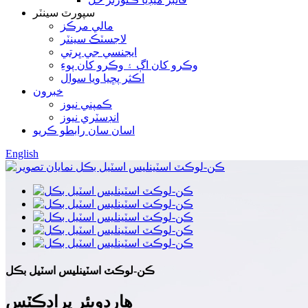
سپورٽ سينٽر
مالي مرڪز
لاجسٽڪ سينٽر
ايجنسي جي ڀرتي
وڪرو کان اڳ ۽ وڪرو کان پوءِ
اڪثر پڇيا ويا سوال
خبرون
ڪمپني نيوز
انڊسٽري نيوز
اسان سان رابطو ڪريو
English
ڪن-لوڪٽ اسٽينلیس اسٽيل بڪل
هارڊويئر پراڊڪٽس