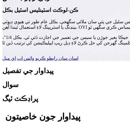
ڪن-لوڪٽ اسٽينلیس اسٽيل بڪل
لیس سٹیل مان ٺاهيا ويندا آهن ته جيئن اسٽينلیس سٹیل جي پٽي سان ملائي سگهجي. بڪل عام طور تي هيوي ڊيوٽي
اسٽينلیس اسٽيل بڪل جي بنيادي خصوصيت ان جي مضبوطي آهي. هي خصوصيت سنگل اسٽينلیس اسٽيل پريسنگ ڊيزائن جي ڪري آهي، جيڪا بغير جوڙن يا سيمن جي تعمير جي اجازت ڏئي ٿي. بڪل 1/4″،
اسان سان رابطو ڪريو
واٽس اپ
اي ميل
پيداوار جي تفصيل
سوال
پراڊڪٽ ٽيگ
پيداوار جون خاصيتون