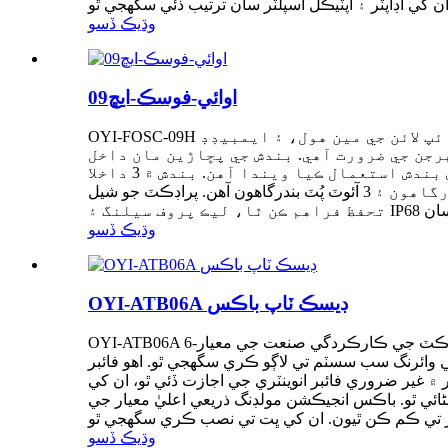
وڌيڪ ڏسو
اوائي-فوسڪ-ايڇ09
OYI-FOSC-09H افقي فائبر آپٽڪ اسپلائس بندش جا ٻه ڪنيڪشن طريقا آهن: سڌو ڪنيڪشن ۽ اسپلٽنگ ڪنيڪشن. اهي اوور هيڊ، پائپ لائن جي مين هول، ۽ ايمبيڊڊ
هرجن جي ضرورت آهي. بندش جي پڇاڙين مان داخل
ٿيندڙ ۽ نڪرندڙ ٻاهرين آپٽيڪل ڪيبلز کي ورهائڻ، اسپلائس ڪرڻ ۽ ذخيرو ڪرڻ لاءِ آپٽيڪل اسپلائس بندش استعمال ڪيا ويندا آهن. بندش ۾ 3 داخلا
بندرگاهون ۽ 3 آئوٽ پُٽ بندرگاهون آهن. پراڊڪٽ جو شيل PC+PP مواد مان ٺاهيو ويو آهي. اهي بندش فائبر آپٽڪ جوڑوں لاءِ ٻاهرين ماحول جهڙوڪ UV، پاڻي ۽ موسم کان بهترين
وڌيڪ ڏسو
OYI-ATB06A ڊيسڪ ٽاپ باڪس
OYI-ATB06A 6-پورٽ ڊيسڪ ٽاپ باڪس ڪمپني پاران پاڻ تيار ۽ تيار ڪيو ويو آهي. پراڊڪٽ جي ڪارڪردگي صنعت جي معيار YD/T2150-2010 جي گهرجن کي پورو ڪري ٿي. اهو ڪيترن
 وائرنگ سب سسٽم تي لاڳو ڪري سگهجي ٿو. اهو فائبر
ي جي اجازت ڏئي ٿو، ان کي FTTD (ڊيسڪ ٽاپ تي فائبر) سسٽم ايپليڪيشنن
ڪشن مولڊنگ ذريعي اعليٰ معيار جي ABS پلاسٽڪ مان ٺهيل آهي، ان کي ٽڪراءُ مخالف، شعلا retardant، ۽ انتهائي اثر مزاحمتي بڻائي ٿو. ان ۾ سٺي سيلنگ ۽
وڌيڪ ڏسو