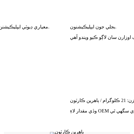
بجلي جون ايپليڪيشنون.
معياري ڊيوٽي ايپليڪيشنن لاءِ، جنهن ۾ هوز اسيمبليون، ڪيبل بنڊلنگ، ۽ عام بندش شامل آهن.