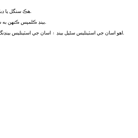
هڪ سنگل يا ڊبل لپيٽيل بينڊ ترتيب رکي سگھي ٿو.
بينڊ ڪلمپس ڪنهن به شڪل يا شڪل تي ٺاهي سگھجن ٿا.
اهو اسان جي اسٽينلیس سٹیل بينڊ ۽ اسان جي اسٽينلیس بينڊنگ اوزارن سان لاڳو ڪيو ويندو آهي.