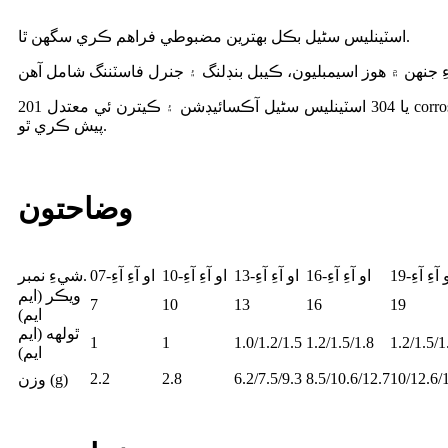
اسٽينلیس سٹیل بڪل بهترين مضبوطي فراهم ڪري سگھن ٿا.
201 يا 304 اسٽينلیس سٹیل آڪسائيڊشن ۽ ڪيترن ئي معتدل corrosive ايجنٽن جي سٺي مزاحمت
پيش ڪري ٿو.
وضاحتون
 آءِ آءِ-19
او آءِ آءِ-16
او آءِ آءِ-13
او آءِ آءِ-10
او آءِ آءِ-07
شيءِ نمبر.
ويڪر (ايم
7
10
13
16
19
ايم)
ٿولهه (ايم
1
1
1.0/1.2/1.5
1.2/1.5/1.8
1.2/1.5/1
ايم)
2.2
2.8
6.2/7.5/9.3
8.5/10.6/12.7
10/12.6/
وزن (g)