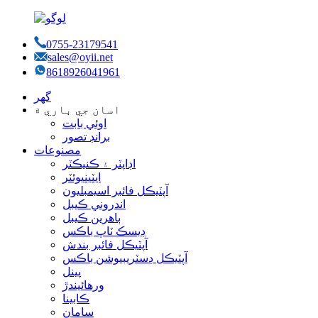
0755-23179541
sales@oyii.net
8618926041961
گھر
اسان جي باري ۾
اوئي بابت
برانڊ تصور
مصنوعات
اڊاپٽر ۽ ڪنيڪٽر
ايٽينيوئٽر
آپٽيڪل فائبر اسيمبليون
اندروني ڪيبل
ٻاهرين ڪيبل
ڊيسڪ ٽاپ باڪس
آپٽيڪل فائبر بندش
آپٽيڪل ڊسٽريبيوشن باڪس
پينل
ورهائيندڙ
ڪابينا
سامان