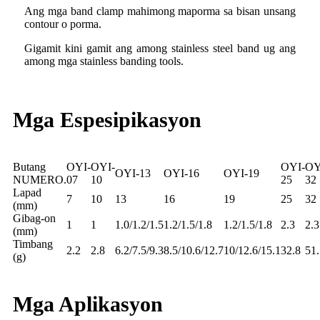
Ang mga band clamp mahimong maporma sa bisan unsang
contour o porma.
Gigamit kini gamit ang among stainless steel band ug ang
among mga stainless banding tools.
Mga Espesipikasyon
Butang
OYI-
OYI-
OYI-
OY
OYI-13
OYI-16
OYI-19
NUMERO.
07
10
25
32
Lapad
7
10
13
16
19
25
32
(mm)
Gibag-on
1
1
1.0/1.2/1.5
1.2/1.5/1.8
1.2/1.5/1.8
2.3
2.3
(mm)
Timbang
2.2
2.8
6.2/7.5/9.3
8.5/10.6/12.7
10/12.6/15.1
32.8
51.
(g)
Mga Aplikasyon