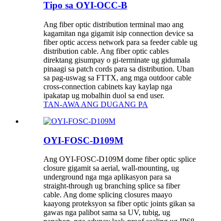
Tipo sa OYI-OCC-B
Ang fiber optic distribution terminal mao ang
kagamitan nga gigamit isip connection device sa
fiber optic access network para sa feeder cable ug
distribution cable. Ang fiber optic cables
direktang gisumpay o gi-terminate ug gidumala
pinaagi sa patch cords para sa distribution. Uban
sa pag-uswag sa FTTX, ang mga outdoor cable
cross-connection cabinets kay kaylap nga
ipakatap ug mobalhin duol sa end user.
TAN-AWA ANG DUGANG PA
OYI-FOSC-D109M
Ang OYI-FOSC-D109M dome fiber optic splice
closure gigamit sa aerial, wall-mounting, ug
underground nga mga aplikasyon para sa
straight-through ug branching splice sa fiber
cable. Ang dome splicing closures maayo
kaayong proteksyon sa fiber optic joints gikan sa
gawas nga palibot sama sa UV, tubig, ug