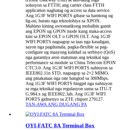
solusyon sa FTTH; ang carrier class FTTH
application naghatag og access sa data service.
Ang 1G3F WIFI PORTS gibase sa hamtong ug
lig-on, barato nga teknolohiya sa XPON.
Mahimo kining awtomatikong mobalhin gamit
ang EPON ug GPON mode kung maka-access
kini sa EPON OLT o GPON OLT. Ang 1G3F
WIFI PORTS nagsagop sa taas nga kasaligan,
sayon ​​nga pagdumala, pagka-flexible sa pag-
configure ug maayong kalidad sa serbisyo (QoS)
nga garantiya aron matuman ang teknikal nga
performance sa module sa China Telecom EPON
CTC3.0. Ang 1G3F WIFI PORTS nahiuyon sa
IEEE802.11n STD, nagsagop sa 2×2 MIMO,
ang pinakataas nga rate hangtod sa 300Mbps.
Ang 1G3F WIFI PORTS hingpit nga nahiuyon
sa mga teknikal nga regulasyon sama sa ITU-T
G.984.x ug IEEE802.3ah. Ang 1G3F WIFI
PORTS gidisenyo sa ZTE chipset 279127.
TAN-AWA ANG DUGANG PA
OYI-FATC 8A Terminal Box