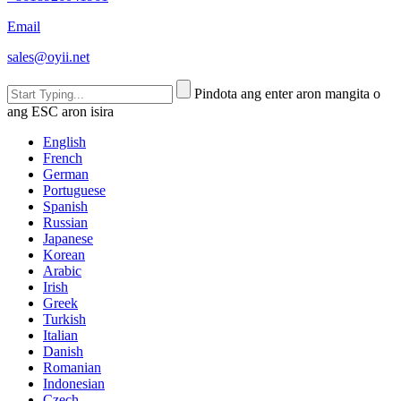
Email
sales@oyii.net
Pindota ang enter aron mangita o
ang ESC aron isira
English
French
German
Portuguese
Spanish
Russian
Japanese
Korean
Arabic
Irish
Greek
Turkish
Italian
Danish
Romanian
Indonesian
Czech