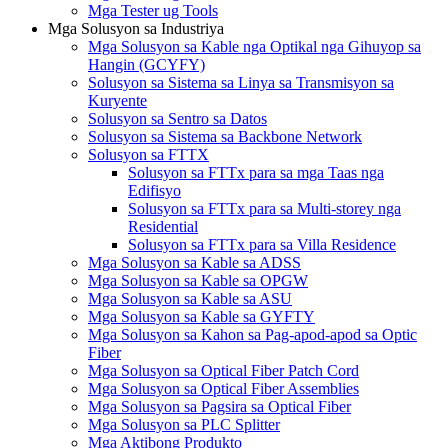
Mga Tester ug Tools
Mga Solusyon sa Industriya
Mga Solusyon sa Kable nga Optikal nga Gihuyop sa
Hangin (GCYFY)
Solusyon sa Sistema sa Linya sa Transmisyon sa
Kuryente
Solusyon sa Sentro sa Datos
Solusyon sa Sistema sa Backbone Network
Solusyon sa FTTX
Solusyon sa FTTx para sa mga Taas nga
Edifisyo
Solusyon sa FTTx para sa Multi-storey nga
Residential
Solusyon sa FTTx para sa Villa Residence
Mga Solusyon sa Kable sa ADSS
Mga Solusyon sa Kable sa OPGW
Mga Solusyon sa Kable sa ASU
Mga Solusyon sa Kable sa GYFTY
Mga Solusyon sa Kahon sa Pag-apod-apod sa Optic
Fiber
Mga Solusyon sa Optical Fiber Patch Cord
Mga Solusyon sa Optical Fiber Assemblies
Mga Solusyon sa Pagsira sa Optical Fiber
Mga Solusyon sa PLC Splitter
Mga Aktibong Produkto