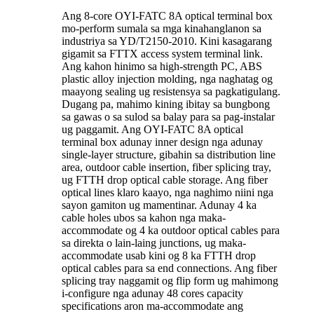
Ang 8-core OYI-FATC 8A optical terminal box
mo-perform sumala sa mga kinahanglanon sa
industriya sa YD/T2150-2010. Kini kasagarang
gigamit sa FTTX access system terminal link.
Ang kahon hinimo sa high-strength PC, ABS
plastic alloy injection molding, nga naghatag og
maayong sealing ug resistensya sa pagkatigulang.
Dugang pa, mahimo kining ibitay sa bungbong
sa gawas o sa sulod sa balay para sa pag-instalar
ug paggamit. Ang OYI-FATC 8A optical
terminal box adunay inner design nga adunay
single-layer structure, gibahin sa distribution line
area, outdoor cable insertion, fiber splicing tray,
ug FTTH drop optical cable storage. Ang fiber
optical lines klaro kaayo, nga naghimo niini nga
sayon ​​gamiton ug mamentinar. Adunay 4 ka
cable holes ubos sa kahon nga maka-
accommodate og 4 ka outdoor optical cables para
sa direkta o lain-laing junctions, ug maka-
accommodate usab kini og 8 ka FTTH drop
optical cables para sa end connections. Ang fiber
splicing tray naggamit og flip form ug mahimong
i-configure nga adunay 48 cores capacity
specifications aron ma-accommodate ang