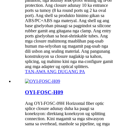
panahon, nga adunay leak-proof sealing ug IP68
protection. Ang closure adunay 10 ka entrance
ports sa tumoy (8 ka round ports ug 2 ka oval
port). Ang shell sa produkto hinimo gikan sa
ABS/PC+ABS nga materyal. Ang shell ug ang
base giselyohan pinaagi sa pagpindot sa silicone
rubber gamit ang gitagana nga clamp. Ang entry
ports giselyohan sa heat-shrinkable tubes. Ang
mga closure mahimong maablihan pag-usab
human ma-selyohan ug magamit pag-usab nga
dili usbon ang sealing material. Ang pangunang
konstruksyon sa closure naglakip sa kahon,
splicing, ug mahimo kini nga ma-configure gamit
ang mga adapter ug optical splitters.
TAN-AWA ANG DUGANG PA
OYI-FOSC-H09
Ang OYI-FOSC-09H Horizontal fiber optic
splice closure adunay duha ka paagi sa
koneksyon: direktang koneksyon ug splitting
connection. Kini magamit sa mga sitwasyon
sama sa overhead, manhole sa pipeline, ug mga