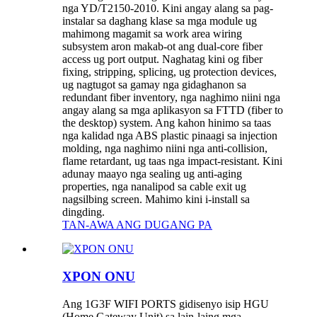
nga YD/T2150-2010. Kini angay alang sa pag-
instalar sa daghang klase sa mga module ug
mahimong magamit sa work area wiring
subsystem aron makab-ot ang dual-core fiber
access ug port output. Naghatag kini og fiber
fixing, stripping, splicing, ug protection devices,
ug nagtugot sa gamay nga gidaghanon sa
redundant fiber inventory, nga naghimo niini nga
angay alang sa mga aplikasyon sa FTTD (fiber to
the desktop) system. Ang kahon hinimo sa taas
nga kalidad nga ABS plastic pinaagi sa injection
molding, nga naghimo niini nga anti-collision,
flame retardant, ug taas nga impact-resistant. Kini
adunay maayo nga sealing ug anti-aging
properties, nga nanalipod sa cable exit ug
nagsilbing screen. Mahimo kini i-install sa
dingding.
TAN-AWA ANG DUGANG PA
XPON ONU
Ang 1G3F WIFI PORTS gidisenyo isip HGU
(Home Gateway Unit) sa lain-laing mga