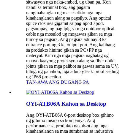
sitwasyon nga naka-embed, ug uban pa. Kon
itandi sa terminal box, ang pagsira
nanginahanglan og mas estrikto nga mga
kinahanglanon alang sa pagsilyo. Ang optical
splice closures gigamit sa pag-apod-apod,
pagsumpay, ug pagtipig sa mga outdoor optical
cable nga mosulod ug mogawas gikan sa mga
tumoy sa pagsira. Ang pagsira adunay 3 ka
entrance port ug 3 ka output port. Ang kabhang
sa produkto hinimo gikan sa PC+PP nga
materyal. Kini nga mga pagsira naghatag og
maayo kaayong proteksyon alang sa fiber optic
joints gikan sa mga palibot sa gawas sama sa UV,
tubig, ug panahon, nga adunay leak-proof sealing
ug IP68 protection.
TAN-AWA ANG DUGANG PA
OYI-ATB06A Kahon sa Desktop
Ang OYI-ATB06A 6-port desktop box gihimo
ug gihimo mismo sa kompanya. Ang
performance sa produkto nakab-ot ang mga
kinahanglanon sa mga sumbanan sa industriya