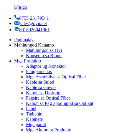
0755-23179541
sales@oyii.net
8618926041961
Panimalay
Mahitungod Kanamo
Mahitungod sa Oyi
Konsepto sa Brand
Mga Produkto
Adaptor ug Konektor
Pangpamenos
Mga Asembliya sa Optical Fiber
Kable sa Sulod
Kable sa Gawas
Kahon sa Desktop
Pagsira sa Optical Fiber
Kahon sa Pag-apod-apod sa Optikal
Panel
Tigbahin
Kabinete
Mga gamit
Mga Aktibong Produkto