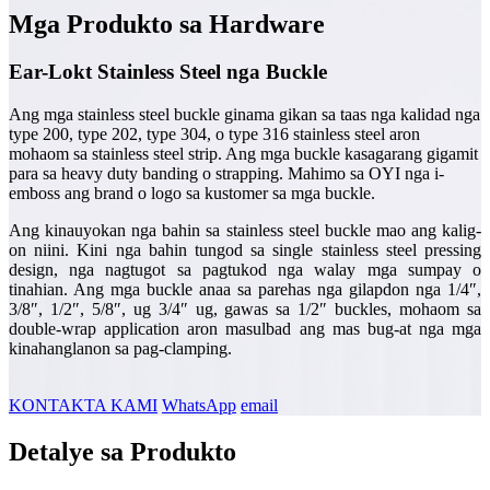
Mga Produkto sa Hardware
Ear-Lokt Stainless Steel nga Buckle
Ang mga stainless steel buckle ginama gikan sa taas nga kalidad nga
type 200, type 202, type 304, o type 316 stainless steel aron
mohaom sa stainless steel strip. Ang mga buckle kasagarang gigamit
para sa heavy duty banding o strapping. Mahimo sa OYI nga i-
emboss ang brand o logo sa kustomer sa mga buckle.
Ang kinauyokan nga bahin sa stainless steel buckle mao ang kalig-
on niini. Kini nga bahin tungod sa single stainless steel pressing
design, nga nagtugot sa pagtukod nga walay mga sumpay o
tinahian. Ang mga buckle anaa sa parehas nga gilapdon nga 1/4″,
3/8″, 1/2″, 5/8″, ug 3/4″ ug, gawas sa 1/2″ buckles, mohaom sa
double-wrap application aron masulbad ang mas bug-at nga mga
kinahanglanon sa pag-clamping.
KONTAKTA KAMI
WhatsApp
email
Detalye sa Produkto