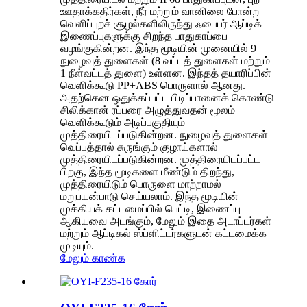
ஊதாக்கதிர்கள், நீர் மற்றும் வானிலை போன்ற
வெளிப்புறச் சூழல்களிலிருந்து ஃபைபர் ஆப்டிக்
இணைப்புகளுக்கு சிறந்த பாதுகாப்பை
வழங்குகின்றன. இந்த மூடியின் முனையில் 9
நுழைவுத் துளைகள் (8 வட்டத் துளைகள் மற்றும்
1 நீள்வட்டத் துளை) உள்ளன. இந்தத் தயாரிப்பின்
வெளிக்கூடு PP+ABS பொருளால் ஆனது.
அதற்கென ஒதுக்கப்பட்ட பிடிப்பானைக் கொண்டு
சிலிக்கான் ரப்பரை அழுத்துவதன் மூலம்
வெளிக்கூடும் அடிப்பகுதியும்
முத்திரையிடப்படுகின்றன. நுழைவுத் துளைகள்
வெப்பத்தால் சுருங்கும் குழாய்களால்
முத்திரையிடப்படுகின்றன. முத்திரையிடப்பட்ட
பிறகு, இந்த மூடிகளை மீண்டும் திறந்து,
முத்திரையிடும் பொருளை மாற்றாமல்
மறுபயன்பாடு செய்யலாம். இந்த மூடியின்
முக்கியக் கட்டமைப்பில் பெட்டி, இணைப்பு
ஆகியவை அடங்கும், மேலும் இதை அடாப்டர்கள்
மற்றும் ஆப்டிகல் ஸ்ப்ளிட்டர்களுடன் கட்டமைக்க
முடியும்.
மேலும் காண்க