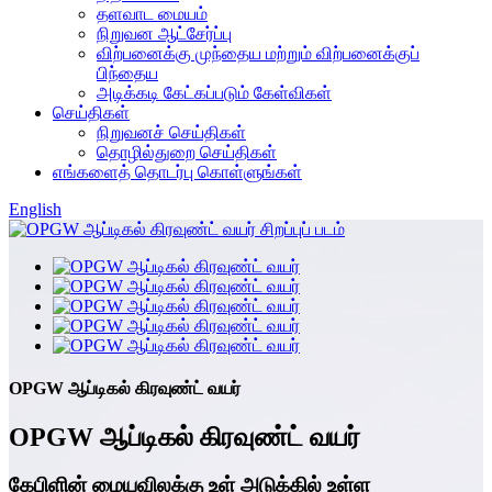
தளவாட மையம்
நிறுவன ஆட்சேர்ப்பு
விற்பனைக்கு முந்தைய மற்றும் விற்பனைக்குப்
பிந்தைய
அடிக்கடி கேட்கப்படும் கேள்விகள்
செய்திகள்
நிறுவனச் செய்திகள்
தொழில்துறை செய்திகள்
எங்களைத் தொடர்பு கொள்ளுங்கள்
English
OPGW ஆப்டிகல் கிரவுண்ட் வயர்
OPGW ஆப்டிகல் கிரவுண்ட் வயர்
கேபிளின் மையவிலக்கு உள் அடுக்கில் உள்ள