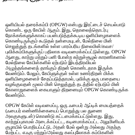
ஒளியியல் தரைக்கம்பி (OPGW) என்பது இரட்டைச் செயல்பாடு
கொண்ட ஒரு கேபிள் ஆகும். இது, தொலைத்தொடர்பு
நோக்கங்களுக்காகப் பயன்படுத்தக்கூடிய ஒளியிழைகளைக்
கொண்டிருக்கும் கூடுதல் நன்மையுடன், மேல்நிலை மின்
செலுத்துத் தடங்களில் உள்ள பாரம்பரிய நிலைமின்/கவச/
புவிக்கம்பிகளுக்குப் பதிலாக வடிவமைக்கப்பட்டுள்ளது. OPGW
ஆனது, காற்று மற்றும் பனி போன்ற சுற்றுச்சூழல் காரணிகளால்
மேல்நிலை கேபிள்களில் ஏற்படும் இயந்திரவியல்
அழுத்தங்களைத் தாங்கும் திறன் கொண்டதாக இருக்க
வேண்டும். மேலும், கேபிளுக்குள் உள்ள உணர்திறன் மிக்க
ஒளியிழைகளைச் சேதப்படுத்தாமல், புவிக்கு ஒரு பாதையை
வழங்குவதன் மூலம் மின் செலுத்துத் தடத்தில் ஏற்படும் மின்
கோளாறுகளைக் கையாளும் திறனையும் OPGW கொண்டிருக்க
வேண்டும்.
OPGW கேபிள் வடிவமைப்பு, ஒரு ஃபைபர் ஆப்டிக் மையத்தைக்
(ஃபைபர் எண்ணிக்கையைப் பொறுத்து பல துணை
அலகுகளுடன்) கொண்டு கட்டமைக்கப்பட்டுள்ளது. இது,
காற்றுப்புகாமல் அடைக்கப்பட்ட, கடினமாக்கப்பட்ட அலுமினியக்
குழாயில் பொதியப்பட்டு, அதன் மேல் ஒன்று அல்லது அதற்கு
மேற்பட்ட எஃகு மற்றும்/அல்லது கலப்புலோகக் கம்பிகளின்