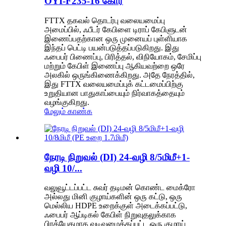
OYI-F235-16 கோர்
FTTX தகவல் தொடர்பு வலையமைப்பு
அமைப்பில், ஃபீடர் கேபிளை டிராப் கேபிளுடன்
இணைப்பதற்கான ஒரு முனையப் புள்ளியாக
இந்தப் பெட்டி பயன்படுத்தப்படுகிறது. இது
ஃபைபர் பிணைப்பு, பிரித்தல், விநியோகம், சேமிப்பு
மற்றும் கேபிள் இணைப்பு ஆகியவற்றை ஒரே
அலகில் ஒருங்கிணைக்கிறது. அதே நேரத்தில்,
இது FTTX வலையமைப்புக் கட்டமைப்பிற்கு
உறுதியான பாதுகாப்பையும் நிர்வாகத்தையும்
வழங்குகிறது.
மேலும் காண்க
நேரடி நிறுவல் (DI) 24-வழி 8/5மிமீ+1-
வழி 10/...
வலுவூட்டப்பட்ட சுவர் தடிமன் கொண்ட மைக்ரோ
அல்லது மினி குழாய்களின் ஒரு கட்டு, ஒரு
மெல்லிய HDPE உறைக்குள் அடைக்கப்பட்டு,
ஃபைபர் ஆப்டிகல் கேபிள் நிறுவுதலுக்காக
பிரத்யேகமாக வடிவமைக்கப்பட்ட ஒரு குழாய்