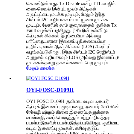
கொண்டுள்ளது. Tx Disable என்ற TTL லாஜிக்
ஹை-லெவல் இன்புட் மூலம் ஆப்டிகல்
அவுட்புட்டை முடக்க முடியும், மேலும் இந்த
சிஸ்டம் I2C வழியாகவும் மாட்யூலை முடக்க
முடியும். லேசரின் தரம் குறைவதைக் குறிக்க Tx
Fault வழங்கப்படுகிறது. ரிசீவரின் உள்ளீட்டு
ஆப்டிகல் சிக்னல் இழப்பையோ அல்லது
பார்ட்னருடனான இணைப்பு நிலையையோ
குறிக்க, லாஸ் ஆஃப் சிக்னல் (LOS) அவுட்புட்
வழங்கப்படுகிறது. இந்த சிஸ்டம் I2C ரெஜிஸ்டர்
அணுகல் வழியாகவும் LOS (அல்லது இணைப்பு)/
முடக்கம்/தவறு தகவல்களைப் பெற முடியும்.
மேலும் காண்க
OYI-FOSC-D109H
OYI-FOSC-D109H குவிமாட வடிவ ஃபைபர்
ஆப்டிக் இணைப்பு மூடியானது, ஃபைபர் கேபிளின்
நேர்வழி மற்றும் கிளை இணைப்புகளுக்காக
வான்வழி, சுவர்-பொருத்தும் மற்றும் நிலத்தடி
பயன்பாடுகளில் பயன்படுத்தப்படுகிறது. குவிமாட
வடிவ இணைப்பு மூடிகள், கசிவு-தடுப்பு
முத்திரையிடல் மற்றும் IP68 பாதுகாப்புடன், புற