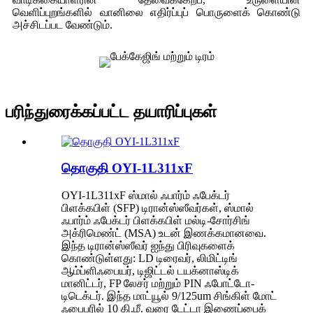
வெளிப்புறங்களில் வானிலை எதிர்ப்புப் பொருளைக் கொண்டு
அச்சிடப்பட வேண்டும்.
பரிந்துரைக்கப்பட்ட தயாரிப்புகள்
தொகுதி OYI-1L311xF
OYI-1L311xF ஸ்மால் ஃபார்ம் ஃபேக்டர்
பிளக்கபிள் (SFP) டிரான்ஸ்ஸீவர்கள், ஸ்மால்
ஃபார்ம் ஃபேக்டர் பிளக்கபிள் மல்டி-சோர்சிங்
அக்ரிமெண்ட் (MSA) உடன் இணக்கமானவை.
இந்த டிரான்ஸ்ஸீவர் ஐந்து பிரிவுகளைக்
கொண்டுள்ளது: LD டிரைவர், லிமிட்டிங்
ஆம்ப்ளிஃபையர், டிஜிட்டல் டயக்னாஸ்டிக்
மானிட்டர், FP லேசர் மற்றும் PIN ஃபோட்டோ-
டிடெக்டர். இந்த மாட்யூல் 9/125um சிங்கிள் மோட்
ஃபைபரில் 10 கி.மீ. வரை டேட்டா இணைப்பைக்