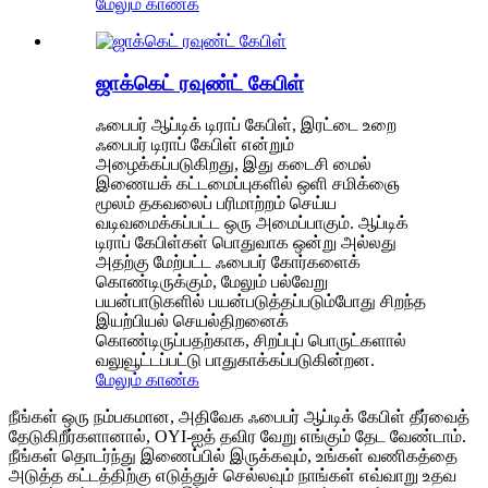
மேலும் காண்க
ஜாக்கெட் ரவுண்ட் கேபிள்
ஃபைபர் ஆப்டிக் டிராப் கேபிள், இரட்டை உறை
ஃபைபர் டிராப் கேபிள் என்றும்
அழைக்கப்படுகிறது, இது கடைசி மைல்
இணையக் கட்டமைப்புகளில் ஒளி சமிக்ஞை
மூலம் தகவலைப் பரிமாற்றம் செய்ய
வடிவமைக்கப்பட்ட ஒரு அமைப்பாகும். ஆப்டிக்
டிராப் கேபிள்கள் பொதுவாக ஒன்று அல்லது
அதற்கு மேற்பட்ட ஃபைபர் கோர்களைக்
கொண்டிருக்கும், மேலும் பல்வேறு
பயன்பாடுகளில் பயன்படுத்தப்படும்போது சிறந்த
இயற்பியல் செயல்திறனைக்
கொண்டிருப்பதற்காக, சிறப்புப் பொருட்களால்
வலுவூட்டப்பட்டு பாதுகாக்கப்படுகின்றன.
மேலும் காண்க
நீங்கள் ஒரு நம்பகமான, அதிவேக ஃபைபர் ஆப்டிக் கேபிள் தீர்வைத்
தேடுகிறீர்களானால், OYI-ஐத் தவிர வேறு எங்கும் தேட வேண்டாம்.
நீங்கள் தொடர்ந்து இணைப்பில் இருக்கவும், உங்கள் வணிகத்தை
அடுத்த கட்டத்திற்கு எடுத்துச் செல்லவும் நாங்கள் எவ்வாறு உதவ