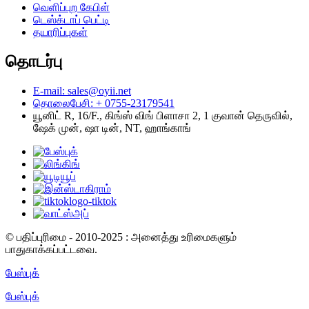
வெளிப்புற கேபிள்
டெஸ்க்டாப் பெட்டி
தயாரிப்புகள்
தொடர்பு
E-mail: sales@oyii.net
தொலைபேசி: + 0755-23179541
யூனிட் R, 16/F., கிங்ஸ் விங் பிளாசா 2, 1 குவான் தெருவில்,
ஷேக் முன், ஷா டின், NT, ஹாங்காங்
© பதிப்புரிமை - 2010-2025 : அனைத்து உரிமைகளும்
பாதுகாக்கப்பட்டவை.
பேஸ்புக்
பேஸ்புக்