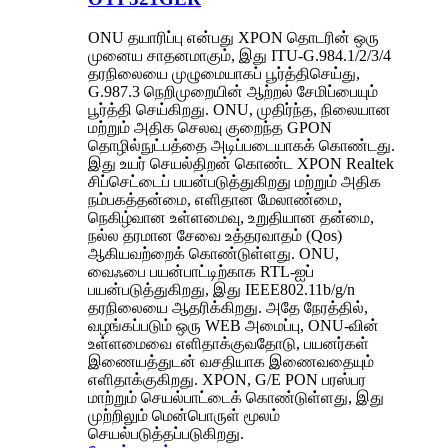
ONU தயாரிப்பு என்பது XPON தொடரின் ஒரு
முனைய சாதனமாகும், இது ITU-G.984.1/2/3/4
தரநிலையை முழுமையாகப் பூர்த்திசெய்து,
G.987.3 நெறிமுறையின் ஆற்றல் சேமிப்பையும்
பூர்த்தி செய்கிறது. ONU, முதிர்ந்த, நிலையான
மற்றும் அதிக செலவு குறைந்த GPON
தொழில்நுட்பத்தை அடிப்படையாகக் கொண்டது.
இது உயர் செயல்திறன் கொண்ட XPON Realtek
சிப்செட்டைப் பயன்படுத்துகிறது மற்றும் அதிக
நம்பகத்தன்மை, எளிதான மேலாண்மை,
நெகிழ்வான உள்ளமைவு, உறுதியான தன்மை,
நல்ல தரமான சேவை உத்தரவாதம் (Qos)
ஆகியவற்றைக் கொண்டுள்ளது. ONU,
வைஃபை பயன்பாட்டிற்காக RTL-ஐப்
பயன்படுத்துகிறது, இது IEEE802.11b/g/n
தரநிலையை ஆதரிக்கிறது. அதே நேரத்தில்,
வழங்கப்படும் ஒரு WEB அமைப்பு, ONU-வின்
உள்ளமைவை எளிதாக்குவதோடு, பயனர்கள்
இணையத்துடன் வசதியாக இணைவதையும்
எளிதாக்குகிறது. XPON, G/E PON பரஸ்பர
மாற்றும் செயல்பாட்டைக் கொண்டுள்ளது, இது
முற்றிலும் மென்பொருள் மூலம்
செயல்படுத்தப்படுகிறது.