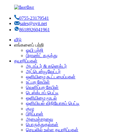
0755-23179541
sales@oyii.net
8618926041961
வீடு
எங்களைப் பற்றி
ஓயி பற்றி
பிராண்ட் கருத்து
தயாரிப்புகள்
அடாப்டர் & கனெக்டர்
அட்டென்யூவேட்டர்
ஒளியிழை கூட்டமைப்புகள்
உட்புற கேபிள்
வெளிப்புற கேபிள்
டெஸ்க்டாப் பெட்டி
ஒளியிழை மூடல்
ஒளியியல் விநியோகப் பெட்டி
குழு
பிரிப்பான்
அமைச்சரவை
பொருத்துதல்கள்
செயலில் உள்ள தயாரிப்புகள்