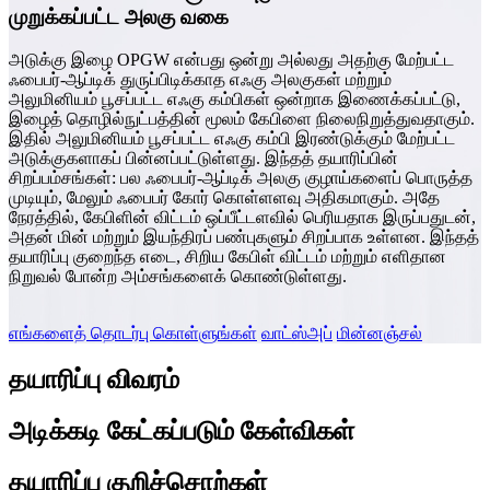
முறுக்கப்பட்ட அலகு வகை
அடுக்கு இழை OPGW என்பது ஒன்று அல்லது அதற்கு மேற்பட்ட
ஃபைபர்-ஆப்டிக் துருப்பிடிக்காத எஃகு அலகுகள் மற்றும்
அலுமினியம் பூசப்பட்ட எஃகு கம்பிகள் ஒன்றாக இணைக்கப்பட்டு,
இழைத் தொழில்நுட்பத்தின் மூலம் கேபிளை நிலைநிறுத்துவதாகும்.
இதில் அலுமினியம் பூசப்பட்ட எஃகு கம்பி இரண்டுக்கும் மேற்பட்ட
அடுக்குகளாகப் பின்னப்பட்டுள்ளது. இந்தத் தயாரிப்பின்
சிறப்பம்சங்கள்: பல ஃபைபர்-ஆப்டிக் அலகு குழாய்களைப் பொருத்த
முடியும், மேலும் ஃபைபர் கோர் கொள்ளளவு அதிகமாகும். அதே
நேரத்தில், கேபிளின் விட்டம் ஒப்பீட்டளவில் பெரியதாக இருப்பதுடன்,
அதன் மின் மற்றும் இயந்திரப் பண்புகளும் சிறப்பாக உள்ளன. இந்தத்
தயாரிப்பு குறைந்த எடை, சிறிய கேபிள் விட்டம் மற்றும் எளிதான
நிறுவல் போன்ற அம்சங்களைக் கொண்டுள்ளது.
எங்களைத் தொடர்பு கொள்ளுங்கள்
வாட்ஸ்அப்
மின்னஞ்சல்
தயாரிப்பு விவரம்
அடிக்கடி கேட்கப்படும் கேள்விகள்
தயாரிப்பு குறிச்சொற்கள்