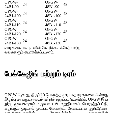
OPGW-
OPGW-
24
48
24B1-90
48B1-90
OPGW-
OPGW-
24
48
24B1-100
48B1-100
OPGW-
OPGW-
24
48
24B1-110
48B1-110
OPGW-
OPGW-
24
48
24B1-120
48B1-120
OPGW-
OPGW-
24
48
24B1-130
48B1-130
வாடிக்கையாளர்களின் கோரிக்கைக்கேற்ப மற்ற
வகைகளும் தயாரிக்கப்படலாம்.
பேக்கேஜிங் மற்றும் டிரம்
OPGW ஆனது, திருப்பிப் பொருத்த முடியாத மர உருளை அல்லது
இரும்பு-மர உருளையைச் சுற்றிச் சுற்றப்பட வேண்டும். OPGW-இன்
இரு முனைகளும் உருளையுடன் உறுதியாகப் பொருத்தப்பட்டு,
சுருங்கும் மூடியால் மூடப்பட வேண்டும். தேவையான குறியீடுகள்,
வாடிக்கையாளரின் தேவைக்கேற்ப, உருளையின்