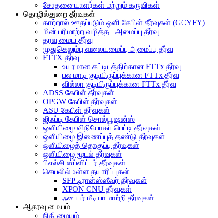
சோதனையாளர்கள் மற்றும் கருவிகள்
தொழில்துறை தீர்வுகள்
காற்றால் ஊதப்படும் ஒளி கேபிள் தீர்வுகள் (GCYFY)
மின் பரிமாற்ற வழித்தட அமைப்பு தீர்வு
தரவு மைய தீர்வு
முதுகெலும்பு வலையமைப்பு அமைப்பு தீர்வு
FTTX தீர்வு
உயரமான கட்டிடத்திற்கான FTTx தீர்வு
பல மாடி குடியிருப்புக்கான FTTx தீர்வு
வில்லா குடியிருப்புக்கான FTTx தீர்வு
ADSS கேபிள் தீர்வுகள்
OPGW கேபிள் தீர்வுகள்
ASU கேபிள் தீர்வுகள்
ஜிஃப்டி கேபிள் சொல்யூஷன்ஸ்
ஒளியிழை விநியோகப் பெட்டி தீர்வுகள்
ஒளியிழை இணைப்புத் தண்டு தீர்வுகள்
ஒளியிழைத் தொகுப்பு தீர்வுகள்
ஒளியிழை மூடல் தீர்வுகள்
பிஎல்சி ஸ்ப்ளிட்டர் தீர்வுகள்
செயலில் உள்ள தயாரிப்புகள்
SFP டிரான்ஸ்ஸீவர் தீர்வுகள்
XPON ONU தீர்வுகள்
ஃபைபர் மீடியா மாற்றி தீர்வுகள்
ஆதரவு மையம்
நிதி மையம்