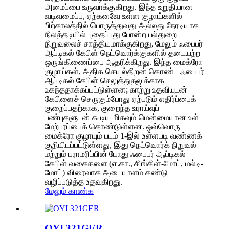
அமைப்பை உருவாக்குகிறது. இந்த உறுதியான
வடிவமைப்பு, ஏற்கனவே உள்ள குழாய்களில்
பிற்காலத்தில் பொருத்துவது அல்லது நேரடியாக
நிலத்தடியில் புதைப்பது போன்ற பல்துறை
நிறுவலைச் சாத்தியமாக்குகிறது, மேலும் ஃபைபர்
ஆப்டிகல் கேபிள் நெட்வொர்க்குகளில் தடையற்ற
ஒருங்கிணைப்பை ஆதரிக்கிறது. இந்த மைக்ரோ
குழாய்கள், அதிக செயல்திறன் கொண்ட ஃபைபர்
ஆப்டிகல் கேபிள் செலுத்துதலுக்காக
உகந்ததாக்கப்பட்டுள்ளன; காற்று உதவியுடன்
கேபிளைச் செருகும்போது ஏற்படும் எதிர்ப்பைக்
குறைப்பதற்காக, குறைந்த உராய்வுப்
பண்புகளுடன் கூடிய மிகவும் மென்மையான உள்
மேற்பரப்பைக் கொண்டுள்ளன. ஒவ்வொரு
மைக்ரோ குழாயும் படம் 1-இல் உள்ளபடி வண்ணக்
குறியிடப்பட்டுள்ளது, இது நெட்வொர்க் நிறுவல்
மற்றும் பராமரிப்பின் போது ஃபைபர் ஆப்டிகல்
கேபிள் வகைகளை (எ.கா., சிங்கிள்-மோட், மல்டி-
மோட்) விரைவாக அடையாளம் கண்டு
வழிப்படுத்த உதவுகிறது.
மேலும் காண்க
OYI 321GER