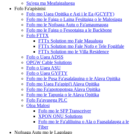
Su'ega ma Meafaigaluega
Fofo Fa'apisinisi
Fofo mo Uaea Opitika e Agi i le Ea (GCYFY)
Fofo mo le Faiga o Laina Fesiitaiga o le Malosiaga
Fofo mo le Nofoaga Autu o Fa'amaumauga
Fofo mo le Faiga o Fesootaiga a le Backbone
Fofo FTTX
FTTx Solution mo Fale Maualuga
FTTx Solution mo Fale Nofo e Tele Fogāfale
FTTx Solution mo le Villa Residence
Fofo o Uaea ADSS
OPGW Cable Solutions
Fofo o Uaea ASU
Fofo o Uaea GYFTY
Fofo mo le Pusa Fa'asalalauina o le Alava Opitika
Fofo mo Uaea Fa'apipi'i Alava Opitika
Fofo mo Fa'apotopotoga Alava Opitika
Fofo mo le Tapunia o le Alava Opitika
Fofo Fa'avasega PLC
Oloa Malosi
Fofo mo le SFP Transceiver
XPON ONU Solutions
Fofo mo le Fa'aliliuina o Ala o Faasalalauga a le
Fiber
Nofoaga Autu mo le Lagolago