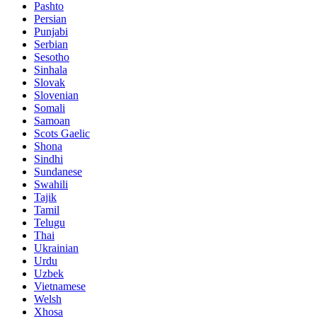
Pashto
Persian
Punjabi
Serbian
Sesotho
Sinhala
Slovak
Slovenian
Somali
Samoan
Scots Gaelic
Shona
Sindhi
Sundanese
Swahili
Tajik
Tamil
Telugu
Thai
Ukrainian
Urdu
Uzbek
Vietnamese
Welsh
Xhosa