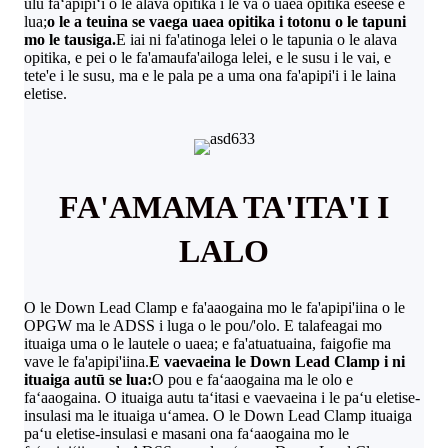
ulu faʻapipiʻi o le alava opitika i le va o uaea opitika eseese e
lua;
o le a teuina se vaega uaea opitika i totonu o le tapuni
mo le tausiga.
E iai ni fa'atinoga lelei o le tapunia o le alava
opitika, e pei o le fa'amaufa'ailoga lelei, e le susu i le vai, e
tete'e i le susu, ma e le pala pe a uma ona fa'apipi'i i le laina
eletise.
FA'AMAMA TA'ITA'I I
LALO
O le Down Lead Clamp e fa'aaogaina mo le fa'apipi'iina o le
OPGW ma le ADSS i luga o le pou/'olo. E talafeagai mo
ituaiga uma o le lautele o uaea; e fa'atuatuaina, faigofie ma
vave le fa'apipi'iina.
E vaevaeina le Down Lead Clamp i ni
ituaiga autū se lua:
O pou e faʻaaogaina ma le olo e
faʻaaogaina. O ituaiga autu taʻitasi e vaevaeina i le paʻu eletise-
insulasi ma le ituaiga uʻamea. O le Down Lead Clamp ituaiga
paʻu eletise-insulasi e masani ona faʻaaogaina mo le