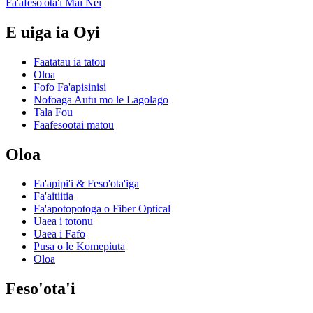
Fa'afeso'ota'i Mai Nei
E uiga ia Oyi
Faatatau ia tatou
Oloa
Fofo Fa'apisinisi
Nofoaga Autu mo le Lagolago
Tala Fou
Faafesootai matou
Oloa
Fa'apipi'i & Feso'ota'iga
Fa'aitiitia
Fa'apotopotoga o Fiber Optical
Uaea i totonu
Uaea i Fafo
Pusa o le Komepiuta
Oloa
Feso'ota'i