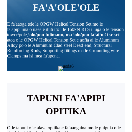
FA'A'OLE'OLE
E fa'aaogā tele le OPGW Helical Tension Set mo le
fa'apipi'iina o uaea e itiiti ifo i le 160kN RTS i luga o le tension
tower/pole,
ʻolo/pou tulimanu, ma ʻolo/pou faʻaiʻu.
O se seti
atoa o le OPGW Helical Tension Set e aofia ai le Aluminum
Alloy po'o le Aluminum-Clad steel Dead-end, Structural
Reinforcing Rods, Supporting fittings ma le Grounding wire
Clamps ma isi mea fa'apena.
TAPUNI FA'APIPI
OPITIKA
O le tapuni o le alava opitika e faʻaaogaina mo le puipuia o le