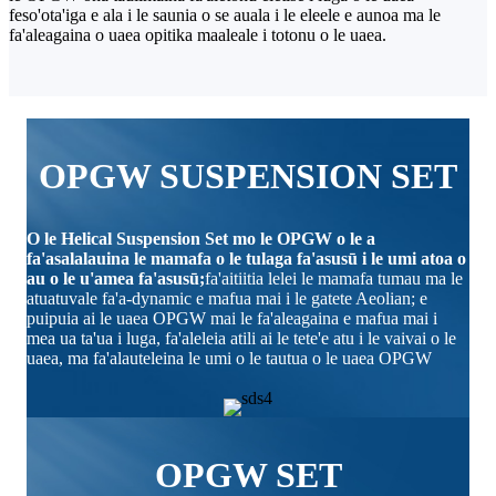
feso'ota'iga e ala i le saunia o se auala i le eleele e aunoa ma le
fa'aleagaina o uaea opitika maaleale i totonu o le uaea.
OPGW SUSPENSION SET
O le Helical Suspension Set mo le OPGW o le a
fa'asalalauina le mamafa o le tulaga fa'asusū i le umi atoa o
au o le u'amea fa'asusū;
fa'aitiitia lelei le mamafa tumau ma le
atuatuvale fa'a-dynamic e mafua mai i le gatete Aeolian; e
puipuia ai le uaea OPGW mai le fa'aleagaina e mafua mai i
mea ua ta'ua i luga, fa'aleleia atili ai le tete'e atu i le vaivai o le
uaea, ma fa'alauteleina le umi o le tautua o le uaea OPGW
OPGW SET