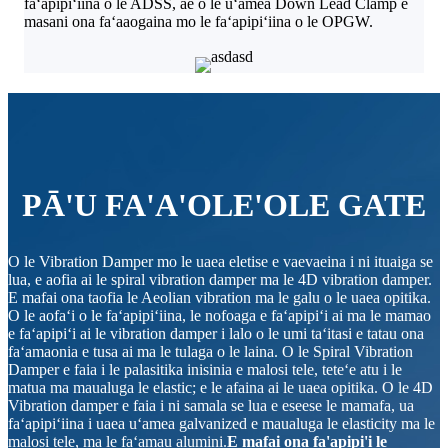
faʻapipiʻiina o le ADSS, ae o le uʻamea Down Lead Clamp e
masani ona faʻaaogaina mo le faʻapipiʻiina o le OPGW.
PĀ'U FA'A'OLE'OLE GATE
O le Vibration Damper mo le uaea eletise e vaevaeina i ni ituaiga se
lua, e aofia ai le spiral vibration damper ma le 4D vibration damper.
E mafai ona taofia le Aeolian vibration ma le galu o le uaea opitika.
O le aofaʻi o le faʻapipiʻiina, le nofoaga e faʻapipiʻi ai ma le mamao
e faʻapipiʻi ai le vibration damper i lalo o le umi taʻitasi e tatau ona
faʻamaonia e tusa ai ma le tulaga o le laina. O le Spiral Vibration
Damper e faia i le palasitika inisinia e malosi tele, teteʻe atu i le
matua ma maualuga le elastic; e le afaina ai le uaea opitika. O le 4D
Vibration damper e faia i ni samala se lua e eseese le mamafa, ua
faʻapipiʻiina i uaea uʻamea galvanized e maualuga le elasticity ma le
malosi tele, ma le faʻamau alumini.
E mafai ona fa'apipi'i le