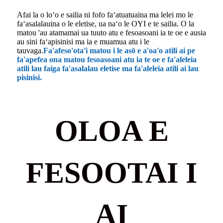
Afai la o loʻo e sailia ni fofo faʻatuatuaina ma lelei mo le
faʻasalalauina o le eletise, ua naʻo le OYI e te sailia. O la
matou 'au atamamai ua tuuto atu e fesoasoani ia te oe e ausia
au sini faʻapisinisi ma ia e muamua atu i le
tauvaga.
Fa'afeso'ota'i matou i le asō e a'oa'o atili ai pe
fa'apefea ona matou fesoasoani atu ia te oe e fa'aleleia
atili lau faiga fa'asalalau eletise ma fa'aleleia atili ai lau
pisinisi.
OLOA E
FESOOTAI I
AI