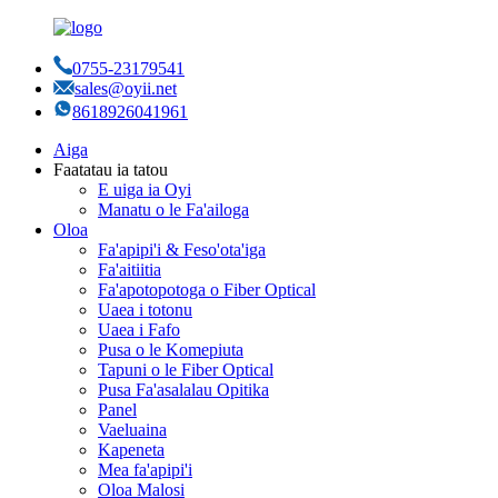
0755-23179541
sales@oyii.net
8618926041961
Aiga
Faatatau ia tatou
E uiga ia Oyi
Manatu o le Fa'ailoga
Oloa
Fa'apipi'i & Feso'ota'iga
Fa'aitiitia
Fa'apotopotoga o Fiber Optical
Uaea i totonu
Uaea i Fafo
Pusa o le Komepiuta
Tapuni o le Fiber Optical
Pusa Fa'asalalau Opitika
Panel
Vaeluaina
Kapeneta
Mea fa'apipi'i
Oloa Malosi