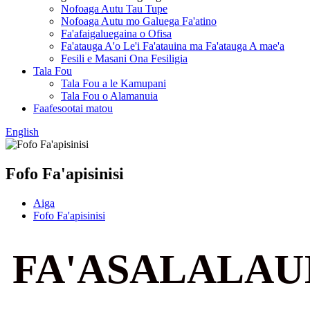
Nofoaga Autu Tau Tupe
Nofoaga Autu mo Galuega Fa'atino
Fa'afaigaluegaina o Ofisa
Fa'atauga A'o Le'i Fa'atauina ma Fa'atauga A mae'a
Fesili e Masani Ona Fesiligia
Tala Fou
Tala Fou a le Kamupani
Tala Fou o Alamanuia
Faafesootai matou
English
Fofo Fa'apisinisi
Aiga
Fofo Fa'apisinisi
FA'ASALALAU