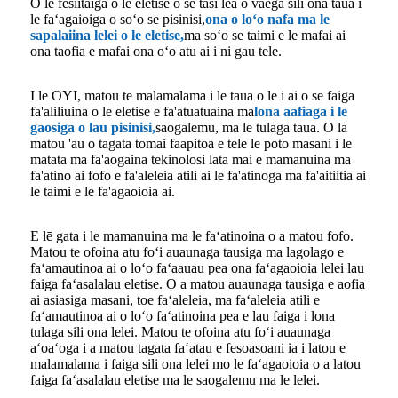
O le fesiitaiga o le eletise o se tasi lea o vaega sili ona taua i
le faʻagaioiga o soʻo se pisinisi,
ona o loʻo nafa ma le
sapalaiina lelei o le eletise
,
ma soʻo se taimi e le mafai ai
ona taofia e mafai ona oʻo atu ai i ni gau tele.
I le OYI, matou te malamalama i le taua o le i ai o se faiga
fa'aliliuina o le eletise e fa'atuatuaina ma
lona aafiaga i le
gaosiga o lau pisinisi,
saogalemu, ma le tulaga taua. O la
matou 'au o tagata tomai faapitoa e tele le poto masani i le
matata ma fa'aogaina tekinolosi lata mai e mamanuina ma
fa'atino ai fofo e fa'aleleia atili ai le fa'atinoga ma fa'aitiitia ai
le taimi e le fa'agaoioia ai.
E lē gata i le mamanuina ma le faʻatinoina o a matou fofo.
Matou te ofoina atu foʻi auaunaga tausiga ma lagolago e
faʻamautinoa ai o loʻo faʻaauau pea ona faʻagaoioia lelei lau
faiga faʻasalalau eletise. O a matou auaunaga tausiga e aofia
ai asiasiga masani, toe faʻaleleia, ma faʻaleleia atili e
faʻamautinoa ai o loʻo faʻatinoina pea e lau faiga i lona
tulaga sili ona lelei. Matou te ofoina atu foʻi auaunaga
aʻoaʻoga i a matou tagata faʻatau e fesoasoani ia i latou e
malamalama i faiga sili ona lelei mo le faʻagaoioia o a latou
faiga faʻasalalau eletise ma le saogalemu ma le lelei.