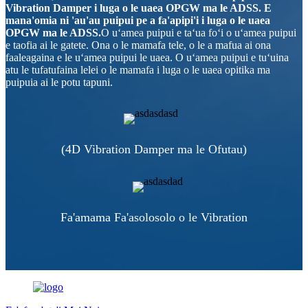
Vibration Damper i luga o le uaea OPGW ma le ADSS. E
mana'omia ni 'au'au puipui pe a fa'apipi'i i luga o le uaea
OPGW ma le ADSS.
O uʻamea puipui e taʻua foʻi o uʻamea puipui
e taofia ai le gatete. Ona o le mamafa tele, o le a mafua ai ona
faaleagaina e le uʻamea puipui le uaea. O uʻamea puipui e tuʻuina
atu le tufatufaina lelei o le mamafa i luga o le uaea opitika ma
puipuia ai le potu tapuni.
(4D Vibration Damper ma le Ofutau)
Fa'amama Fa'asolosolo o le Vibration