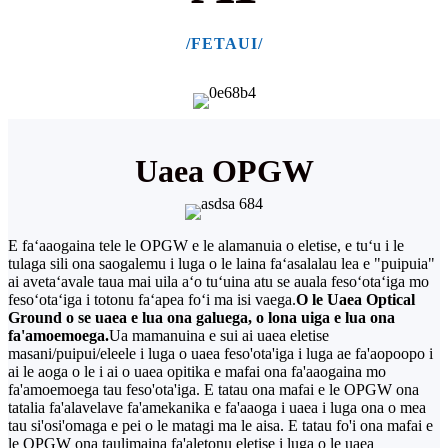
/FETAUI/
Uaea OPGW
E faʻaaogaina tele le OPGW e le alamanuia o eletise, e tuʻu i le
tulaga sili ona saogalemu i luga o le laina faʻasalalau lea e "puipuia"
ai avetaʻavale taua mai uila aʻo tuʻuina atu se auala fesoʻotaʻiga mo
fesoʻotaʻiga i totonu faʻapea foʻi ma isi vaega.
O le Uaea Optical
Ground o se uaea e lua ona galuega, o lona uiga e lua ona
fa'amoemoega.
Ua mamanuina e sui ai uaea eletise
masani/puipui/eleele i luga o uaea feso'ota'iga i luga ae fa'aopoopo i
ai le aoga o le i ai o uaea opitika e mafai ona fa'aaogaina mo
fa'amoemoega tau feso'ota'iga. E tatau ona mafai e le OPGW ona
tatalia fa'alavelave fa'amekanika e fa'aaoga i uaea i luga ona o mea
tau si'osi'omaga e pei o le matagi ma le aisa. E tatau fo'i ona mafai e
le OPGW ona taulimaina fa'aletonu eletise i luga o le uaea