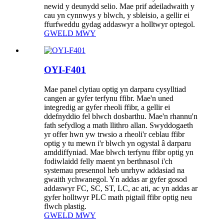
newid y deunydd selio. Mae prif adeiladwaith y
cau yn cynnwys y blwch, y sbleisio, a gellir ei
ffurfweddu gydag addaswyr a holltwyr optegol.
GWELD MWY
OYI-F401
Mae panel clytiau optig yn darparu cysylltiad
cangen ar gyfer terfynu ffibr. Mae'n uned
integredig ar gyfer rheoli ffibr, a gellir ei
ddefnyddio fel blwch dosbarthu. Mae'n rhannu'n
fath sefydlog a math llithro allan. Swyddogaeth
yr offer hwn yw trwsio a rheoli'r ceblau ffibr
optig y tu mewn i'r blwch yn ogystal â darparu
amddiffyniad. Mae blwch terfynu ffibr optig yn
fodiwlaidd felly maent yn berthnasol i'ch
systemau presennol heb unrhyw addasiad na
gwaith ychwanegol. Yn addas ar gyfer gosod
addaswyr FC, SC, ST, LC, ac ati, ac yn addas ar
gyfer holltwyr PLC math pigtail ffibr optig neu
flwch plastig.
GWELD MWY