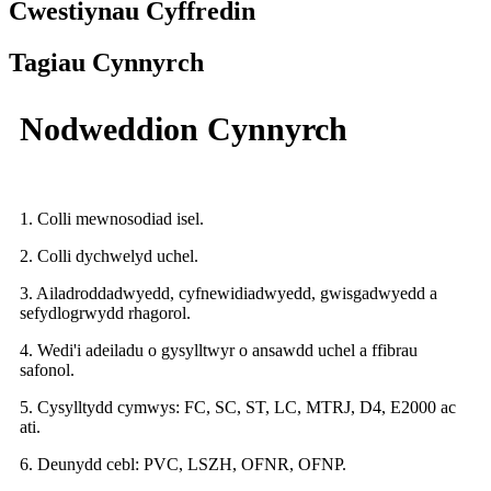
Cwestiynau Cyffredin
Tagiau Cynnyrch
Nodweddion Cynnyrch
1. Colli mewnosodiad isel.
2. Colli dychwelyd uchel.
3. Ailadroddadwyedd, cyfnewidiadwyedd, gwisgadwyedd a
sefydlogrwydd rhagorol.
4. Wedi'i adeiladu o gysylltwyr o ansawdd uchel a ffibrau
safonol.
5. Cysylltydd cymwys: FC, SC, ST, LC, MTRJ, D4, E2000 ac
ati.
6. Deunydd cebl: PVC, LSZH, OFNR, OFNP.