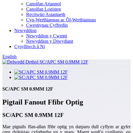
Canolfan Ariannol
Canolfan Logisteg
Recriwtio Asiantaeth
Cyn-Werthiannau ac Ôl-Werthiannau
Cwestiynau Cyffredin
Newyddion
Newyddion y Cwmni
Newyddion y Diwydiant
Cysylltwch â Ni
English
SC/APC SM 0.9MM 12F
Pigtail Fanout Ffibr Optig
SC/APC SM 0.9MM 12F
Mae pigtails ffan-allan ffibr optig yn darparu dull cyflym ar gyfer
creu dyfeisiau cyfathrebu yn y maes. Maent wedi'u cynllunio, eu