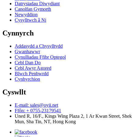
Datrysiadau Diwydiant
Canolfan Gymorth
Newyddion
Cysylltwch â Ni
Cynnyrch
Addasydd a Chysylltydd
Gwanhawwr
Cynulliadau Ffibr Optegol
Cebl Dan Do
Cebl Awyr Agored
Blwch Penbwrdd
Cynhyrchion
Cyswllt
E-mail: sales@oyii.net
Ffôn: + 0755-23179541
Uned R, 16/F., Kings Wing Plaza 2, 1 Ar Kwan Street, Shek
Mun, Sha Tin, NT, Hong Kong