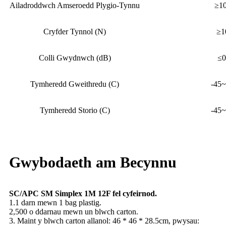
Ailadroddwch Amseroedd Plygio-Tynnu
≥1
Cryfder Tynnol (N)
≥1
Colli Gwydnwch (dB)
≤0
Tymheredd Gweithredu (C)
-45
Tymheredd Storio (C)
-45
Gwybodaeth am Becynnu
SC/APC SM Simplex 1M 12F fel cyfeirnod.
1.1 darn mewn 1 bag plastig.
2,500 o ddarnau mewn un blwch carton.
3. Maint y blwch carton allanol: 46 * 46 * 28.5cm, pwysau: