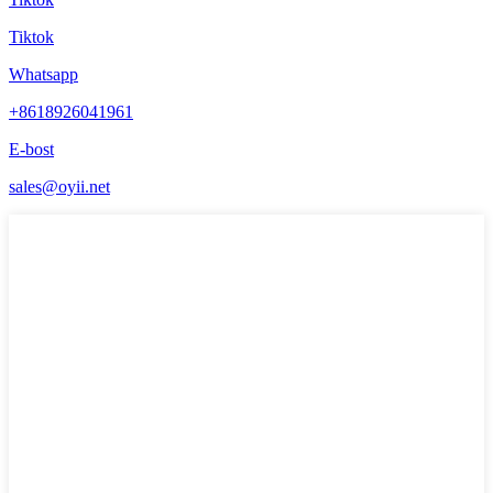
Tiktok
Whatsapp
+8618926041961
E-bost
sales@oyii.net