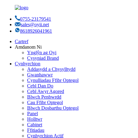
0755-23179541
sales@oyii.net
8618926041961
Cartref
Amdanom Ni
Ynglŷn ag Oyi
Cysyniad Brand
Cynhyrchion
Addasydd a Chysylltydd
Gwanhawwr
Cynulliadau Ffibr Optegol
Cebl Dan Do
Cebl Awyr Agored
Blwch Penbwrdd
Cau Ffibr Optegol
Blwch Dosbarthu Optegol
Panel
Holltwr
Cabinet
Ffitiadau
Cynhyrchion Actif