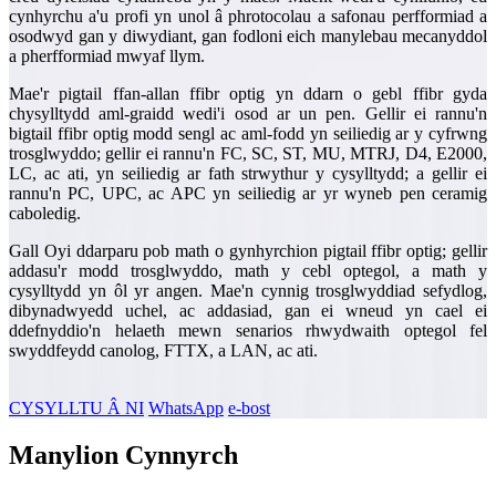
cynhyrchu a'u profi yn unol â phrotocolau a safonau perfformiad a
osodwyd gan y diwydiant, gan fodloni eich manylebau mecanyddol
a pherfformiad mwyaf llym.
Mae'r pigtail ffan-allan ffibr optig yn ddarn o gebl ffibr gyda
chysylltydd aml-graidd wedi'i osod ar un pen. Gellir ei rannu'n
bigtail ffibr optig modd sengl ac aml-fodd yn seiliedig ar y cyfrwng
trosglwyddo; gellir ei rannu'n FC, SC, ST, MU, MTRJ, D4, E2000,
LC, ac ati, yn seiliedig ar fath strwythur y cysylltydd; a gellir ei
rannu'n PC, UPC, ac APC yn seiliedig ar yr wyneb pen ceramig
caboledig.
Gall Oyi ddarparu pob math o gynhyrchion pigtail ffibr optig; gellir
addasu'r modd trosglwyddo, math y cebl optegol, a math y
cysylltydd yn ôl yr angen. Mae'n cynnig trosglwyddiad sefydlog,
dibynadwyedd uchel, ac addasiad, gan ei wneud yn cael ei
ddefnyddio'n helaeth mewn senarios rhwydwaith optegol fel
swyddfeydd canolog, FTTX, a LAN, ac ati.
CYSYLLTU Â NI
WhatsApp
e-bost
Manylion Cynnyrch