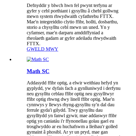
Defnyddir y blwch hwn fel pwynt terfynu ar
gyfer y cebl porthiant i gysylltu â chebl gollwng
mewn system rhwydwaith cyfathrebu FTTX.
Mae'n integreiddio clytio ffibr, hollti, dosbarthu,
storio a chysylltu cebl mewn un uned. Yn y
cyfamser, mae'n darparu amddiffyniad a
rheolaeth gadarn ar gyfer adeiladu rhwydwaith
FTTX.
GWELD MWY
Math SC
Addasydd ffibr optig, a elwir weithiau hefyd yn
gyplydd, yw dyfais fach a gynlluniwyd i derfynu
neu gysylltu ceblau ffibr optig neu gysylltwyr
ffibr optig rhwng dwy linell ffibr optig. Mae'n
cynnwys y llewys rhyng-gysylltu sy'n dal dau
ferrule gyda'i gilydd. Trwy gysylltu dau
gysylltydd yn fanwl gywir, mae addaswyr ffibr
optig yn caniatáu i'r ffynonellau golau gael eu
trosglwyddo ar eu huchafswm a lleihau'r golled
gymaint â phosibl. Ar yr un pryd, mae gan