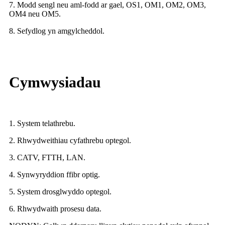
7. Modd sengl neu aml-fodd ar gael, OS1, OM1, OM2, OM3,
OM4 neu OM5.
8. Sefydlog yn amgylcheddol.
Cymwysiadau
1. System telathrebu.
2. Rhwydweithiau cyfathrebu optegol.
3. CATV, FTTH, LAN.
4. Synwyryddion ffibr optig.
5. System drosglwyddo optegol.
6. Rhwydwaith prosesu data.