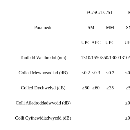
FC/SC/LC/ST
Paramedr
SM
MM
S
UPC
APC
UPC
U
Tonfedd Weithredol (nm)
1310/1550
850/1300
1310
Colled Mewnosodiad (dB)
≤0.2
≤0.3
≤0.2
≤0
Colled Dychwelyd (dB)
≥50
≥60
≥35
≥
Colli Ailadroddadwyedd (dB)
≤0
Colli Cyfnewidiadwyedd (dB)
≤0