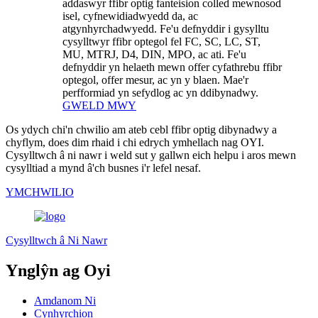
addaswyr ffibr optig fanteision colled mewnosod
isel, cyfnewidiadwyedd da, ac
atgynhyrchadwyedd. Fe'u defnyddir i gysylltu
cysylltwyr ffibr optegol fel FC, SC, LC, ST,
MU, MTRJ, D4, DIN, MPO, ac ati. Fe'u
defnyddir yn helaeth mewn offer cyfathrebu ffibr
optegol, offer mesur, ac yn y blaen. Mae'r
perfformiad yn sefydlog ac yn ddibynadwy.
GWELD MWY
Os ydych chi'n chwilio am ateb cebl ffibr optig dibynadwy a
chyflym, does dim rhaid i chi edrych ymhellach nag OYI.
Cysylltwch â ni nawr i weld sut y gallwn eich helpu i aros mewn
cysylltiad a mynd â'ch busnes i'r lefel nesaf.
YMCHWILIO
Cysylltwch â Ni Nawr
Ynglŷn ag Oyi
Amdanom Ni
Cynhyrchion