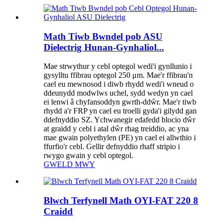
Math Tiwb Bwndel pob ASU
Dielectrig Hunan-Gynhaliol...
Mae strwythur y cebl optegol wedi'i gynllunio i
gysylltu ffibrau optegol 250 μm. Mae'r ffibrau'n
cael eu mewnosod i diwb rhydd wedi'i wneud o
ddeunydd modwlws uchel, sydd wedyn yn cael
ei lenwi â chyfansoddyn gwrth-ddŵr. Mae'r tiwb
rhydd a'r FRP yn cael eu troelli gyda'i gilydd gan
ddefnyddio SZ. Ychwanegir edafedd blocio dŵr
at graidd y cebl i atal dŵr rhag treiddio, ac yna
mae gwain polyethylen (PE) yn cael ei allwthio i
ffurfio'r cebl. Gellir defnyddio rhaff stripio i
rwygo gwain y cebl optegol.
GWELD MWY
Blwch Terfynell Math OYI-FAT 220 8
Craidd