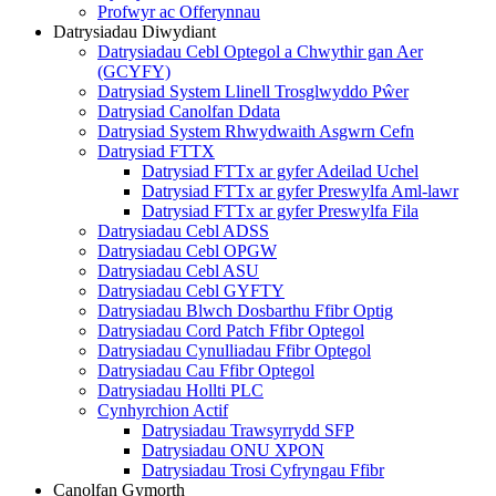
Profwyr ac Offerynnau
Datrysiadau Diwydiant
Datrysiadau Cebl Optegol a Chwythir gan Aer
(GCYFY)
Datrysiad System Llinell Trosglwyddo Pŵer
Datrysiad Canolfan Ddata
Datrysiad System Rhwydwaith Asgwrn Cefn
Datrysiad FTTX
Datrysiad FTTx ar gyfer Adeilad Uchel
Datrysiad FTTx ar gyfer Preswylfa Aml-lawr
Datrysiad FTTx ar gyfer Preswylfa Fila
Datrysiadau Cebl ADSS
Datrysiadau Cebl OPGW
Datrysiadau Cebl ASU
Datrysiadau Cebl GYFTY
Datrysiadau Blwch Dosbarthu Ffibr Optig
Datrysiadau Cord Patch Ffibr Optegol
Datrysiadau Cynulliadau Ffibr Optegol
Datrysiadau Cau Ffibr Optegol
Datrysiadau Hollti PLC
Cynhyrchion Actif
Datrysiadau Trawsyrrydd SFP
Datrysiadau ONU XPON
Datrysiadau Trosi Cyfryngau Ffibr
Canolfan Gymorth