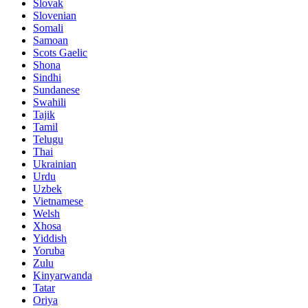
Slovak
Slovenian
Somali
Samoan
Scots Gaelic
Shona
Sindhi
Sundanese
Swahili
Tajik
Tamil
Telugu
Thai
Ukrainian
Urdu
Uzbek
Vietnamese
Welsh
Xhosa
Yiddish
Yoruba
Zulu
Kinyarwanda
Tatar
Oriya