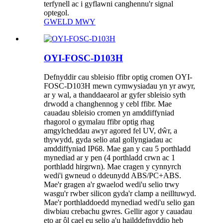
terfynell ac i gyflawni canghennu'r signal
optegol.
GWELD MWY
OYI-FOSC-D103H
Defnyddir cau sbleisio ffibr optig cromen OYI-
FOSC-D103H mewn cymwysiadau yn yr awyr,
ar y wal, a thanddaearol ar gyfer sbleisio syth
drwodd a changhennog y cebl ffibr. Mae
cauadau sbleisio cromen yn amddiffyniad
rhagorol o gymalau ffibr optig rhag
amgylcheddau awyr agored fel UV, dŵr, a
thywydd, gyda selio atal gollyngiadau ac
amddiffyniad IP68. Mae gan y cau 5 porthladd
mynediad ar y pen (4 porthladd crwn ac 1
porthladd hirgrwn). Mae cragen y cynnyrch
wedi'i gwneud o ddeunydd ABS/PC+ABS.
Mae'r gragen a'r gwaelod wedi'u selio trwy
wasgu'r rwber silicon gyda'r clamp a neilltuwyd.
Mae'r porthladdoedd mynediad wedi'u selio gan
diwbiau crebachu gwres. Gellir agor y cauadau
eto ar ôl cael eu selio a'u hailddefnyddio heb