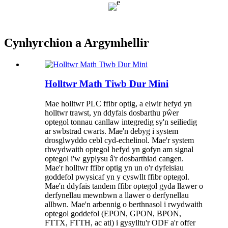
Cynhyrchion a Argymhellir
Holltwr Math Tiwb Dur Mini
Mae holltwr PLC ffibr optig, a elwir hefyd yn
holltwr trawst, yn ddyfais dosbarthu pŵer
optegol tonnau canllaw integredig sy'n seiliedig
ar swbstrad cwarts. Mae'n debyg i system
drosglwyddo cebl cyd-echelinol. Mae'r system
rhwydwaith optegol hefyd yn gofyn am signal
optegol i'w gyplysu â'r dosbarthiad cangen.
Mae'r holltwr ffibr optig yn un o'r dyfeisiau
goddefol pwysicaf yn y cyswllt ffibr optegol.
Mae'n ddyfais tandem ffibr optegol gyda llawer o
derfynellau mewnbwn a llawer o derfynellau
allbwn. Mae'n arbennig o berthnasol i rwydwaith
optegol goddefol (EPON, GPON, BPON,
FTTX, FTTH, ac ati) i gysylltu'r ODF a'r offer