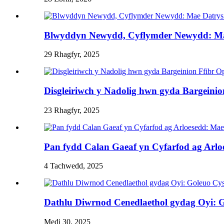
Blwyddyn Newydd, Cyflymder Newydd: Mae
29 Rhagfyr, 2025
Disgleiriwch y Nadolig hwn gyda Bargeinio
23 Rhagfyr, 2025
Pan fydd Calan Gaeaf yn Cyfarfod ag Arl
4 Tachwedd, 2025
Dathlu Diwrnod Cenedlaethol gydag Oyi: G
Medi 30, 2025