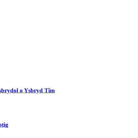
sbrydol o Ysbryd Tîm
ptig