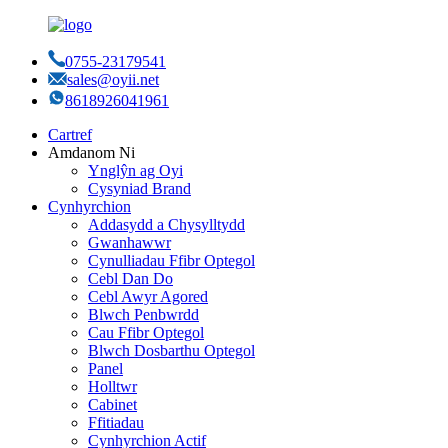
0755-23179541
sales@oyii.net
8618926041961
Cartref
Amdanom Ni
Ynglŷn ag Oyi
Cysyniad Brand
Cynhyrchion
Addasydd a Chysylltydd
Gwanhawwr
Cynulliadau Ffibr Optegol
Cebl Dan Do
Cebl Awyr Agored
Blwch Penbwrdd
Cau Ffibr Optegol
Blwch Dosbarthu Optegol
Panel
Holltwr
Cabinet
Ffitiadau
Cynhyrchion Actif