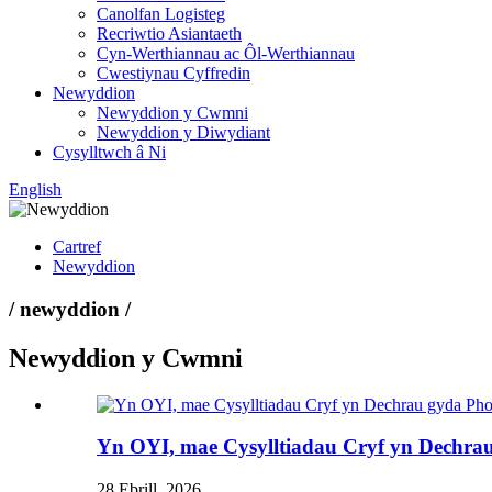
Canolfan Logisteg
Recriwtio Asiantaeth
Cyn-Werthiannau ac Ôl-Werthiannau
Cwestiynau Cyffredin
Newyddion
Newyddion y Cwmni
Newyddion y Diwydiant
Cysylltwch â Ni
English
Cartref
Newyddion
/ newyddion /
Newyddion y Cwmni
Yn OYI, mae Cysylltiadau Cryf yn Dechra
28 Ebrill, 2026