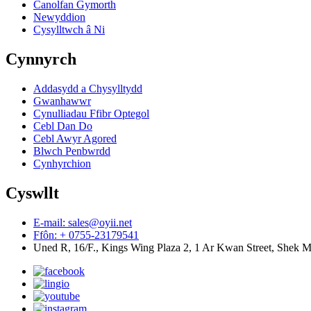
Canolfan Gymorth
Newyddion
Cysylltwch â Ni
Cynnyrch
Addasydd a Chysylltydd
Gwanhawwr
Cynulliadau Ffibr Optegol
Cebl Dan Do
Cebl Awyr Agored
Blwch Penbwrdd
Cynhyrchion
Cyswllt
E-mail: sales@oyii.net
Ffôn: + 0755-23179541
Uned R, 16/F., Kings Wing Plaza 2, 1 Ar Kwan Street, Shek