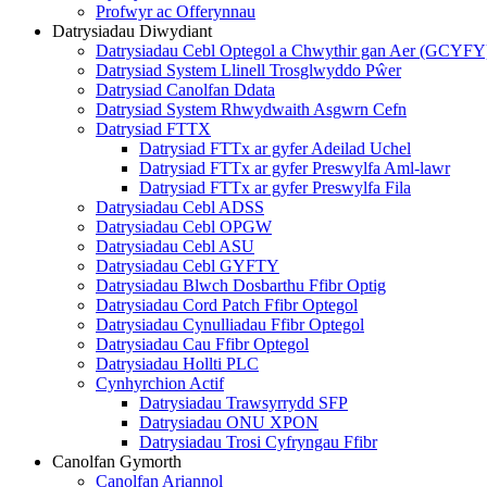
Profwyr ac Offerynnau
Datrysiadau Diwydiant
Datrysiadau Cebl Optegol a Chwythir gan Aer (GCYFY
Datrysiad System Llinell Trosglwyddo Pŵer
Datrysiad Canolfan Ddata
Datrysiad System Rhwydwaith Asgwrn Cefn
Datrysiad FTTX
Datrysiad FTTx ar gyfer Adeilad Uchel
Datrysiad FTTx ar gyfer Preswylfa Aml-lawr
Datrysiad FTTx ar gyfer Preswylfa Fila
Datrysiadau Cebl ADSS
Datrysiadau Cebl OPGW
Datrysiadau Cebl ASU
Datrysiadau Cebl GYFTY
Datrysiadau Blwch Dosbarthu Ffibr Optig
Datrysiadau Cord Patch Ffibr Optegol
Datrysiadau Cynulliadau Ffibr Optegol
Datrysiadau Cau Ffibr Optegol
Datrysiadau Hollti PLC
Cynhyrchion Actif
Datrysiadau Trawsyrrydd SFP
Datrysiadau ONU XPON
Datrysiadau Trosi Cyfryngau Ffibr
Canolfan Gymorth
Canolfan Ariannol