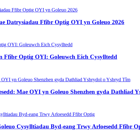
 Datrysiadau Ffibr Optig OYI yn Goleuo 2026
n Ffibr Optig OYI: Goleuwch Eich Cysylltedd
oesedd: Mae OYI yn Goleuo Shenzhen gyda Dathliad Y
oleuo Cysylltiadau Byd-eang Trwy Arloesedd Ffibr O