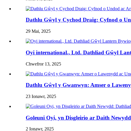
Dathlu Gŵyl y Cychod Draig: Cyfnod o Undo
29 Mai, 2025
Oyi international., Ltd. Dathliad Gŵyl La
Chwefror 13, 2025
Dathlu Gŵyl y Gwanwyn: Amser o Lawenydd
23 Ionawr, 2025
Goleuni Oyi, yn Disgleirio ar Daith Newy
2 Ionawr, 2025