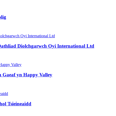
lig
athliad Diolchgarwch Oyi International Ltd
n Gaeaf yn Happy Valley
ol Tsieineaidd