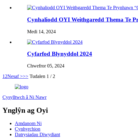
Cynhaliodd OYI Weithgaredd Thema Te Pry
Medi 14, 2024
Cyfarfod Blynyddol 2024
Chwefror 05, 2024
1
2
Nesaf >
>>
Tudalen 1 / 2
Cysylltwch â Ni Nawr
Ynglŷn ag Oyi
Amdanom Ni
Cynhyrchion
Datrysiadau Diwydiant