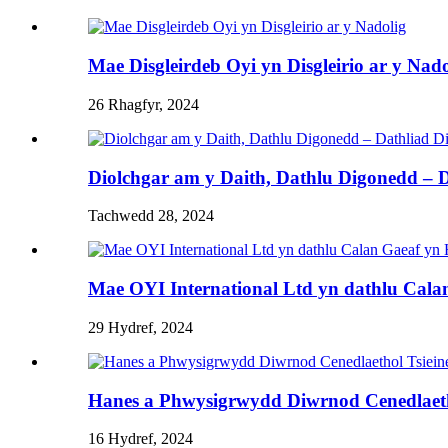
Mae Disgleirdeb Oyi yn Disgleirio ar y Nado
26 Rhagfyr, 2024
Diolchgar am y Daith, Dathlu Digonedd – D
Tachwedd 28, 2024
Mae OYI International Ltd yn dathlu Cala
29 Hydref, 2024
Hanes a Phwysigrwydd Diwrnod Cenedlaeth
16 Hydref, 2024