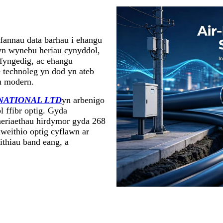
lfannau data barhau i ehangu
 yn wynebu heriau cynyddol,
yfyngedig, ac ehangu
 technoleg yn dod yn ateb
bu modern.
NATIONAL LTD
yn arbenigo
 ffibr optig. Gyda
tneriaethau hirdymor gyda 268
weithio optig cyflawn ar
ithiau band eang, a