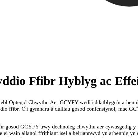
ddio Ffibr Hyblyg ac Effe
Cebl Optegol Chwythu Aer GCYFY wedi'i ddatblygu'n arbenni
dio ffibr. O'i gymharu â dulliau gosod confensiynol, mae GC
llir gosod GCYFY trwy dechnoleg chwythu aer cywasgedig y t
e ei wain allanol ffrithiant isel a beiriannwyd yn arbennig yn