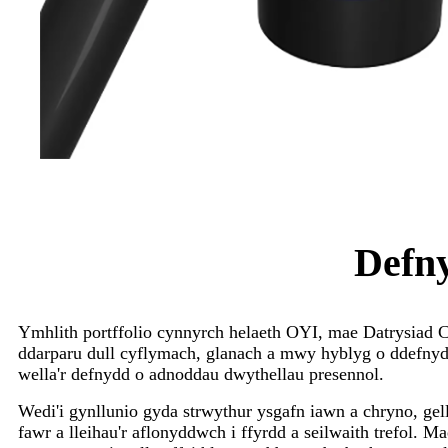
Defny
Ymhlith portffolio cynnyrch helaeth OYI, mae Datrysiad 
ddarparu dull cyflymach, glanach a mwy hyblyg o ddefnyd
wella'r defnydd o adnoddau dwythellau presennol.
Wedi'i gynllunio gyda strwythur ysgafn iawn a chryno, ge
fawr a lleihau'r aflonyddwch i ffyrdd a seilwaith trefol. Ma