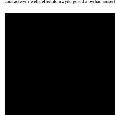
contractwyr i wella effeithlonrwydd gosod a byrhau amserl