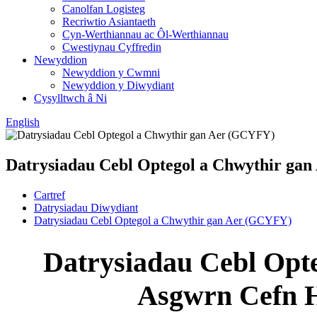
Canolfan Logisteg
Recriwtio Asiantaeth
Cyn-Werthiannau ac Ôl-Werthiannau
Cwestiynau Cyffredin
Newyddion
Newyddion y Cwmni
Newyddion y Diwydiant
Cysylltwch â Ni
English
Datrysiadau Cebl Optegol a Chwythir ga
Cartref
Datrysiadau Diwydiant
Datrysiadau Cebl Optegol a Chwythir gan Aer (GCYFY)
Datrysiadau Cebl Opt
Asgwrn Cefn H