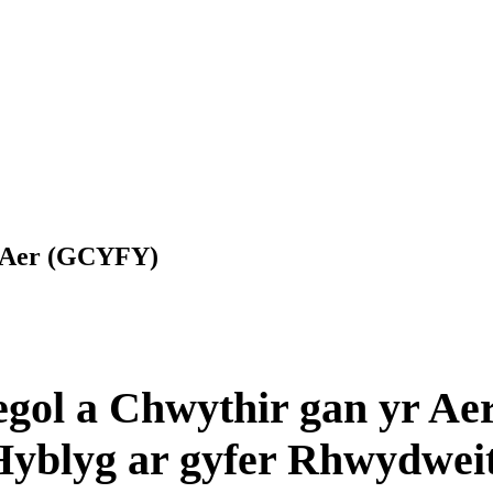
n Aer (GCYFY)
egol a Chwythir gan yr Ae
yblyg ar gyfer Rhwydweit