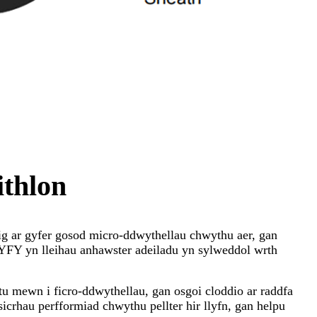
ithlon
g ar gyfer gosod micro-ddwythellau chwythu aer, gan
YFY yn lleihau anhawster adeiladu yn sylweddol wrth
u mewn i ficro-ddwythellau, gan osgoi cloddio ar raddfa
 sicrhau perfformiad chwythu pellter hir llyfn, gan helpu