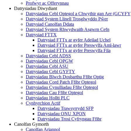
Profwyr ac Offerynnau
Datrysiadau Diwydiant
Datrysiadau Cebl Optegol a Chwythir gan Aer (GCYFY
Datrysiad System Llinell Trosglwyddo Pŵer
Datrysiad Canolfan Ddata
Datrysiad System Rhwydwaith Asgwrn Cefn
Datrysiad FTTX
Datrysiad FTTx ar gyfer Adeilad Uchel
Datrysiad FTTx ar gyfer Preswylfa Aml-lawr
Datrysiad FTTx ar gyfer Preswylfa Fila
Datrysiadau Cebl ADSS
Datrysiadau Cebl OPGW
Datrysiadau Cebl ASU
Datrysiadau Cebl GYFTY
Datrysiadau Blwch Dosbarthu Ffibr Optig
Datrysiadau Cord Patch Ffibr Optegol
Datrysiadau Cynulliadau Ffibr Optegol
Datrysiadau Cau Ffibr Optegol
Datrysiadau Hollti PLC
Cynhyrchion Actif
Datrysiadau Trawsyrrydd SFP
Datrysiadau ONU XPON
Datrysiadau Trosi Cyfryngau Ffibr
Canolfan Gymorth
Canolfan Ariannol